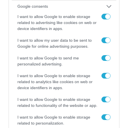
Αυτή την ώρα το τελευταίο «αντίο» στον πρώην
Google consents
υπουργό Ι.Βαρβιτσιώτη (φωτο)
I want to allow Google to enable storage
related to advertising like cookies on web or
device identifiers in apps.
I want to allow my user data to be sent to
Google for online advertising purposes.
I want to allow Google to send me
personalized advertising.
I want to allow Google to enable storage
related to analytics like cookies on web or
device identifiers in apps.
04.08.2026 | 13:02
I want to allow Google to enable storage
Η ανακοίνωση του Πανελλήνιου Σωματείου
related to functionality of the website or app.
Πυροσβεστών για την δημοσιογράφο του OPEN
που γέλασε στη φωτιά
I want to allow Google to enable storage
related to personalization.