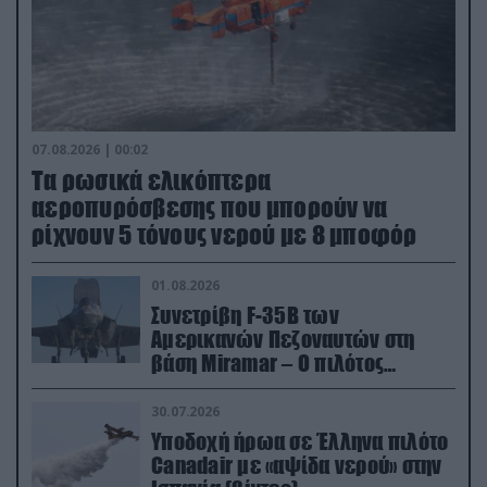
07.08.2026 | 00:02
Τα ρωσικά ελικόπτερα
αεροπυρόσβεσης που μπορούν να
ρίχνουν 5 τόνους νερού με 8 μποφόρ
01.08.2026
Συνετρίβη F-35B των
Αμερικανών Πεζοναυτών στη
βάση Miramar – Ο πιλότος
εκτινάχθηκε εγκαίρως
30.07.2026
Υποδοχή ήρωα σε Έλληνα πιλότο
Canadair με «αψίδα νερού» στην