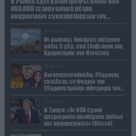
Η Ρωσία έχει καταστρέψει πάνω από
400.000 τετραγωνικά μέτρα
ουκρανικών εγκαταστάσεων τον
Ιούλιο
07.08.2026
Οι ρωσικές δυνάμεις απέχουν
μόλις 5 χλμ. από Σλαβιάνσκ και
Κραματόρσκ στο Ντονέτσκ
07.08.2026
Κωνσταντινούπολη: 35χρονος
εκτέλεσε εν ψυχρώ την
26χρονη πρώην σύντροφό του
έξω από φαρμακείο (βίντεο)
07.08.2026
Ν.Τραμπ: «Οι ΗΠΑ έχουν
απεριόριστα αποθέματα όπλων
και πυρομαχικών» (βίντεο)