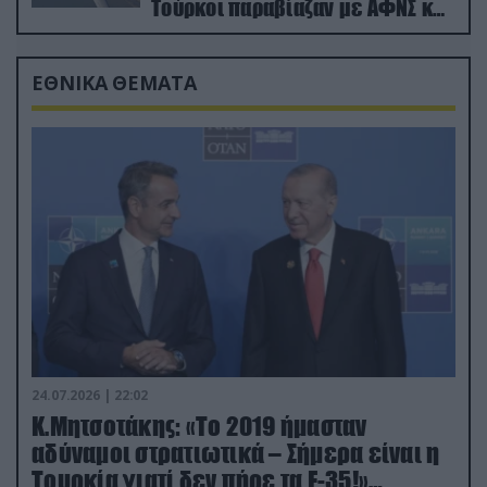
Τούρκοι παραβίαζαν με ΑΦΝΣ και
drone
ΕΘΝΙΚΑ ΘΕΜΑΤΑ
24.07.2026 | 22:02
Κ.Μητσοτάκης: «Το 2019 ήμασταν
αδύναμοι στρατιωτικά – Σήμερα είναι η
Τουρκία γιατί δεν πήρε τα F-35!»