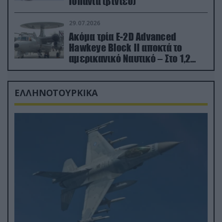
Ισπανία (βίντεο)
29.07.2026
Ακόμα τρία E-2D Advanced
Hawkeye Block II αποκτά το
αμερικανικό Ναυτικό – Στο 1,2
δισ.δολάρια το κόστος
ΕΛΛΗΝΟΤΟΥΡΚΙΚΑ