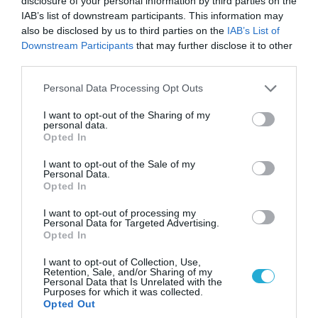
disclosure of your personal information by third parties on the
IAB’s list of downstream participants. This information may
also be disclosed by us to third parties on the
IAB’s List of
Downstream Participants
that may further disclose it to other
06.08.2026 | 09:03
third parties.
«Οι εντελώς αθώοι»: Η ανάρτηση του Αρκά για
Please note that this website/app uses one or more Google
Personal Data Processing Opt Outs
τα ζώα που χάθηκαν στις πυρκαγιές της
services and may gather and store information including but
Αττικής (φωτο)
not limited to your visit or usage behaviour. You may click to
I want to opt-out of the Sharing of my
personal data.
grant or deny consent to Google and its third-party tags to
Opted In
use your data for below specified purposes in below Google
consent section.
I want to opt-out of the Sale of my
Personal Data.
Opted In
I want to opt-out of processing my
Personal Data for Targeted Advertising.
Opted In
I want to opt-out of Collection, Use,
Retention, Sale, and/or Sharing of my
Personal Data that Is Unrelated with the
Purposes for which it was collected.
Opted Out
04.08.2026 | 15:02