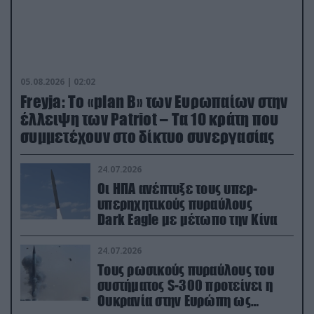
05.08.2026 | 02:02
Freyja: Το «plan Β» των Ευρωπαίων στην
έλλειψη των Patriot – Τα 10 κράτη που
συμμετέχουν στο δίκτυο συνεργασίας
24.07.2026
Οι ΗΠΑ ανέπτυξε τους υπερ-
υπερηχητικούς πυραύλους
Dark Eagle με μέτωπο την Κίνα
24.07.2026
Τους ρωσικούς πυραύλους του
συστήματος S-300 προτείνει η
Ουκρανία στην Ευρώπη ως