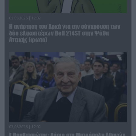
03.08.2026 | 12:02
Η ανάρτηση του Αρκά για την σύγκρουση των
δύο ελικοπτέρων Bell 214ST στην Ψάθα
Αττικής (φωτο)
03.08.2026 | 12:02
Γ.Βαρβιτσιώτης: Aύριο στη Μητρόπολη Αθηνών