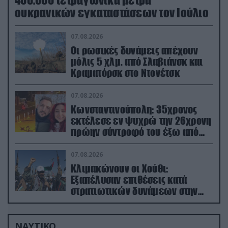
400.000 τετραγωνικά μέτρα
ουκρανικών εγκαταστάσεων τον Ιούλιο
07.08.2026
Οι ρωσικές δυνάμεις απέχουν
μόλις 5 χλμ. από Σλαβιάνσκ και
Κραματόρσκ στο Ντονέτσκ
07.08.2026
Κωνσταντινούπολη: 35χρονος
εκτέλεσε εν ψυχρώ την 26χρονη
πρώην σύντροφό του έξω από
φαρμακείο (βίντεο)
07.08.2026
Κλιμακώνουν οι Χούθι:
Eξαπέλυσαν επιθέσεις κατά
στρατιωτικών δυνάμεων στην
Υεμένη – Πλήγματα & στη
Σαουδική Αραβία!
ΝΑΥΤΙΚΟ