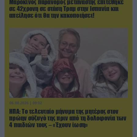
Μαροκινός παράνομος μετανάστης επιτέθηκε
σε 42χρονη σε στάση Τραμ στην Ισπανία και
απείλησε ότι θα την κακοποιήσει!
06.08.2026 | 09:02
ΗΠΑ: Το τελευταίο μήνυμα της μητέρας στον
πρώην σύζυγό της πριν από τη δολοφονία των
4 παιδιών τους – «Έχουν ίωση»