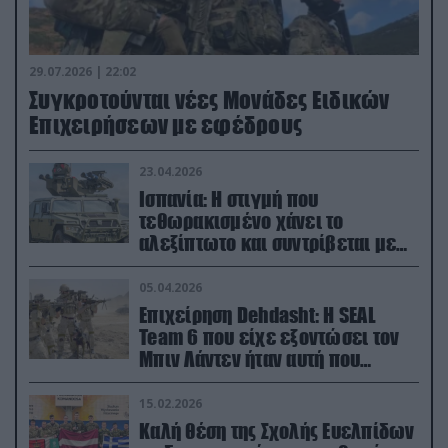
29.07.2026 | 22:02
Συγκροτούνται νέες Μονάδες Ειδικών
Επιχειρήσεων με εφέδρους
23.04.2026
Ισπανία: Η στιγμή που
τεθωρακισμένο χάνει το
αλεξίπτωτο και συντρίβεται με
ορμή στο έδαφος (βίντεο)
05.04.2026
Επιχείρηση Dehdasht: Η SEAL
Team 6 που είχε εξοντώσει τον
Μπιν Λάντεν ήταν αυτή που
διέσωσε τον πιλότο του F-15
15.02.2026
Καλή θέση της Σχολής Ευελπίδων