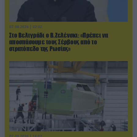
07.08.2026 | 02:02
Στο Βελιγράδι ο Β.Ζελένσκι: «Πρέπει να
αποσπάσουμε τους Σέρβους από το
στρατόπεδο της Ρωσίας»
07.08.2026 | 16:02