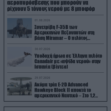
αεροπυρόσβεσης που μπορούν να
ρίχνουν 5 τόνους νερού με 8 μποφόρ
01.08.2026
Συνετρίβη F-35B των
Αμερικανών Πεζοναυτών στη
βάση Miramar – Ο πιλότος
εκτινάχθηκε εγκαίρως
30.07.2026
Υποδοχή ήρωα σε Έλληνα πιλότο
Canadair με «αψίδα νερού» στην
Ισπανία (βίντεο)
29.07.2026
Ακόμα τρία E-2D Advanced
Hawkeye Block II αποκτά το
αμερικανικό Ναυτικό – Στο 1,2
δισ.δολάρια το κόστος