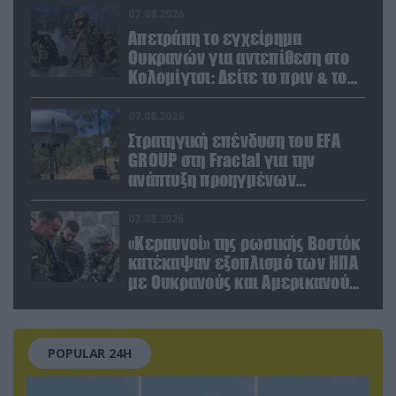
07.08.2026
Απετράπη το εγχείρημα
Ουκρανών για αντεπίθεση στο
Κολομίγτσι: Δείτε το πριν & το
μετά της προσπάθειάς τους
(βίντεο)
07.08.2026
Στρατηγική επένδυση του EFA
GROUP στη Fractal για την
ανάπτυξη προηγμένων
αμυντικών τεχνολογιών σε
Ελλάδα και Κύπρο
07.08.2026
«Κεραυνοί» της ρωσικής Βοστόκ
κατέκαψαν εξοπλισμό των ΗΠΑ
με Ουκρανούς και Αμερικανούς
μισθοφόρους – Δείτε βίντεο
POPULAR 24H