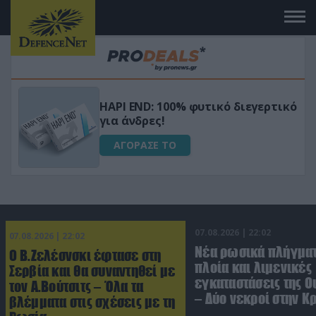
Μεταμόρφωσε τον κήπο σου με το
ικό
Ultra Box Μίνι Αλυσοπρίονο με
μπαταρία λιθίου
ΑΓΟΡΑΣΕ ΤΟ
07.08.2026 | 22:02
07.08.2026 | 22:02
Νέα ρωσικά πλήγματ
Ο Β.Ζελέσνσκι έφτασε στη
πλοία και λιμενικές
Σερβία και θα συναντηθεί με
εγκαταστάσεις της Ο
τον Α.Βούτσιτς – Όλα τα
– Δύο νεκροί στην Κ
βλέμματα στις σχέσεις με τη