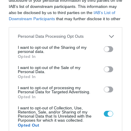
disclosure of your personal information by third parties on the
Κωνσταντίνο Ζούλα από τον ΣΚΑΪ – Ο λόγος της
IAB’s list of downstream participants. This information may
απομάκρυνσής του
also be disclosed by us to third parties on the
IAB’s List of
Downstream Participants
that may further disclose it to other
third parties.
Please note that this website/app uses one or more Google
Personal Data Processing Opt Outs
services and may gather and store information including but
not limited to your visit or usage behaviour. You may click to
I want to opt-out of the Sharing of my
personal data.
grant or deny consent to Google and its third-party tags to
Opted In
use your data for below specified purposes in below Google
consent section.
I want to opt-out of the Sale of my
Personal Data.
Opted In
I want to opt-out of processing my
Personal Data for Targeted Advertising.
06.08.2026 | 14:02
Opted In
«Επιχείρηση ελεύθερα πεζοδρόμια» στην
I want to opt-out of Collection, Use,
Αθήνα: Απομακρύνθηκαν παράνομα
Retention, Sale, and/or Sharing of my
αντικείμενα από κοινόχρηστους χώρους
Personal Data that Is Unrelated with the
Purposes for which it was collected.
Opted Out