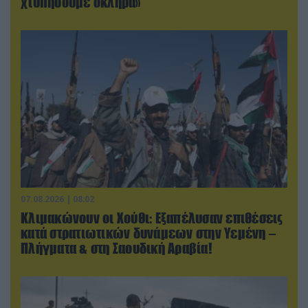
χτυπήσουμε σκληρά»
07.08.2026 | 08:02
Κλιμακώνουν οι Χούθι: Eξαπέλυσαν επιθέσεις
κατά στρατιωτικών δυνάμεων στην Υεμένη –
Πλήγματα & στη Σαουδική Αραβία!