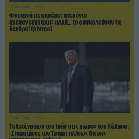
07.08.2026 | 16:02
Φορτηγό μεταφέρει πτερύγιο
ανεμογεννήτριας αλλά… το δυσκολεύουν τα
δένδρα! (βίντεο)
06.08.2026 | 21:02
Τελεσίγραφο του Ιράν στις χώρες του Κόλπου:
«Σταματήστε τον Τραμπ αλλιώς θα σας