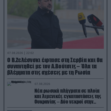
07.08.2026 | 22:02
Ο Β.Ζελέσνσκι έφτασε στη Σερβία και θα
συναντηθεί με τον Α.Βούτσιτς – Όλα τα
βλέμματα στις σχέσεις με τη Ρωσία
07.08.2026
Νέα ρωσικά πλήγματα σε πλοία
και λιμενικές εγκαταστάσεις της
Ουκρανίας – Δύο νεκροί στην
Κριμαία