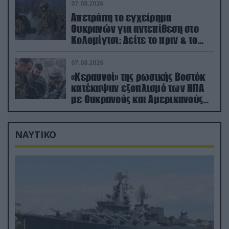
07.08.2026
Απετράπη το εγχείρημα
Ουκρανών για αντεπίθεση στο
Κολομίγτσι: Δείτε το πριν & το
μετά της προσπάθειάς τους
(βίντεο)
07.08.2026
«Κεραυνοί» της ρωσικής Βοστόκ
κατέκαψαν εξοπλισμό των ΗΠΑ
με Ουκρανούς και Αμερικανούς
μισθοφόρους – Δείτε βίντεο
ΝΑΥΤΙΚΟ