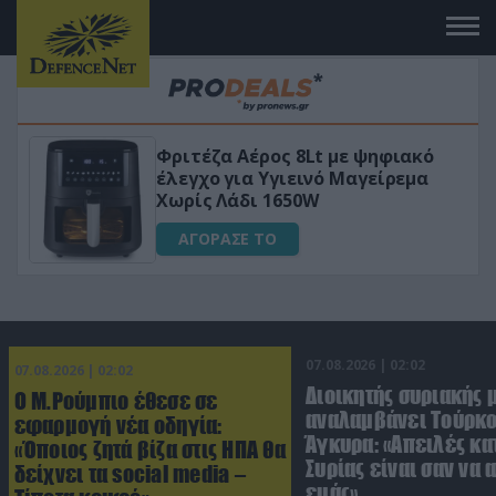
Φριτέζα Αέρος 8Lt με ψηφιακό
VIP
έλεγχο για Υγιεινό Μαγείρεμα
Χωρίς Λάδι 1650W
ΑΓΟΡΑΣΕ ΤΟ
07.08.2026 | 02:02
07.08.2026 | 02:02
Διοικητής συριακής 
Ο Μ.Ρούμπιο έθεσε σε
αναλαμβάνει Τούρκο
εφαρμογή νέα οδηγία:
Άγκυρα: «Απειλές κα
«Όποιος ζητά βίζα στις ΗΠΑ θα
Συρίας είναι σαν να 
δείχνει τα social media –
εμάς»