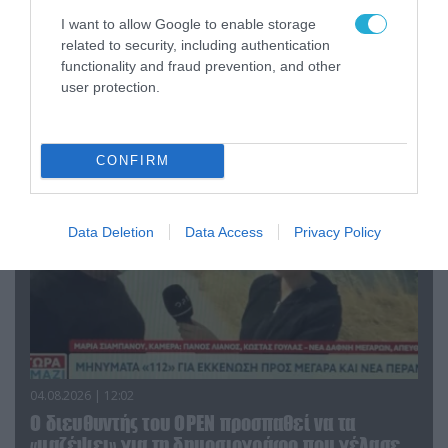
I want to allow Google to enable storage
04.08.2026 | 13:02
related to security, including authentication
Η ανακοίνωση του Πανελλήνιου Σωματείου
functionality and fraud prevention, and other
Πυροσβεστών για την δημοσιογράφο του OPEN
user protection.
που γέλασε στη φωτιά
CONFIRM
Data Deletion
Data Access
Privacy Policy
04.08.2026 | 12:02
O διευθυντής του OPEN προσπαθεί να τα
«μαζέψει» για τη δημοσιογράφο που γέλασε