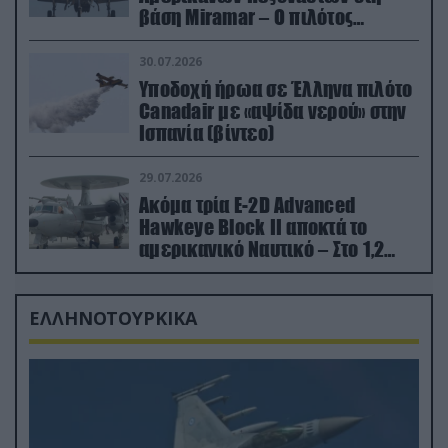
βάση Miramar – Ο πιλότος
εκτινάχθηκε εγκαίρως
30.07.2026
Υποδοχή ήρωα σε Έλληνα πιλότο
Canadair με «αψίδα νερού» στην
Ισπανία (βίντεο)
29.07.2026
Ακόμα τρία E-2D Advanced
Hawkeye Block II αποκτά το
αμερικανικό Ναυτικό – Στο 1,2
δισ.δολάρια το κόστος
ΕΛΛΗΝΟΤΟΥΡΚΙΚΑ