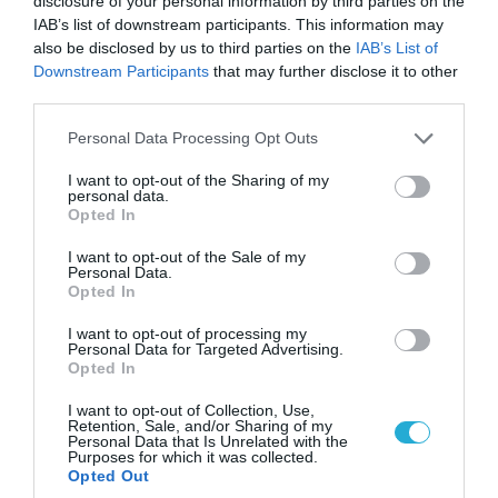
disclosure of your personal information by third parties on the
IAB’s list of downstream participants. This information may
also be disclosed by us to third parties on the
IAB’s List of
Downstream Participants
that may further disclose it to other
third parties.
Please note that this website/app uses one or more Google
Personal Data Processing Opt Outs
services and may gather and store information including but
not limited to your visit or usage behaviour. You may click to
I want to opt-out of the Sharing of my
personal data.
grant or deny consent to Google and its third-party tags to
Opted In
use your data for below specified purposes in below Google
consent section.
I want to opt-out of the Sale of my
06.08.2026 | 09:03
Personal Data.
Opted In
«Οι εντελώς αθώοι»: Η ανάρτηση του Αρκά για
τα ζώα που χάθηκαν στις πυρκαγιές της
I want to opt-out of processing my
Αττικής (φωτο)
Personal Data for Targeted Advertising.
Opted In
I want to opt-out of Collection, Use,
Retention, Sale, and/or Sharing of my
Personal Data that Is Unrelated with the
Purposes for which it was collected.
Opted Out