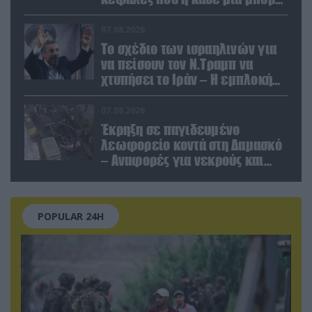
να καταστρέψει «μία
Θεσσαλονίκη»
07.08.2026
Το σχέδιο των ισραηλινών για
να πείσουν τον Ν.Τραμπ να
χτυπήσει το Ιράν – Η εμπλοκή
του Μ.Αχμαντινετζάντ
07.08.2026
Έκρηξη σε παγιδευμένο
λεωφορείο κοντά στη Δαμασκό
– Αναφορές για νεκρούς και
τραυματίες (βίντεο)
POPULAR 24H