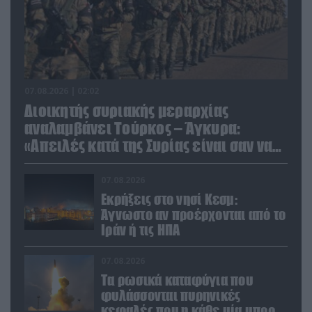
07.08.2026 | 02:02
Διοικητής συριακής μεραρχίας
αναλαμβάνει Τούρκος – Άγκυρα:
«Απειλές κατά της Συρίας είναι σαν να
απειλούν εμάς»
07.08.2026
Εκρήξεις στο νησί Κεσμ:
Άγνωστο αν προέρχονται από το
Ιράν ή τις ΗΠΑ
07.08.2026
Τα ρωσικά καταφύγια που
φυλάσσονται πυρηνικές
κεφαλές που η κάθε μία μπορεί