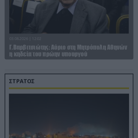
03.08.2026 | 12:02
Γ.Βαρβιτσιώτης: Aύριο στη Μητρόπολη Αθηνών
η κηδεία του πρώην υπουργού
ΣΤΡΑΤΟΣ