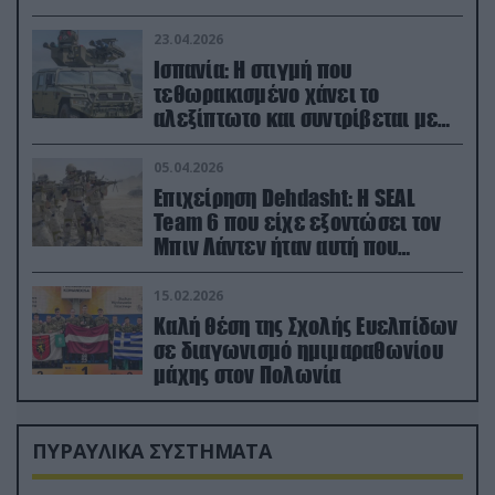
23.04.2026
Ισπανία: Η στιγμή που
τεθωρακισμένο χάνει το
αλεξίπτωτο και συντρίβεται με
ορμή στο έδαφος (βίντεο)
05.04.2026
Επιχείρηση Dehdasht: Η SEAL
Team 6 που είχε εξοντώσει τον
Μπιν Λάντεν ήταν αυτή που
διέσωσε τον πιλότο του F-15
15.02.2026
Καλή θέση της Σχολής Ευελπίδων
σε διαγωνισμό ημιμαραθωνίου
μάχης στον Πολωνία
ΠΥΡΑΥΛΙΚΑ ΣΥΣΤΗΜΑΤΑ