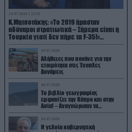
24.07.2026 | 22:02
Κ.Μητσοτάκης: «Το 2019 ήμασταν
αδύναμοι στρατιωτικά – Σήμερα είναι η
Τουρκία γιατί δεν πήρε τα F-35!»
(βίντεο)
09.07.2026
Αλήθειες που πονάνε για την
ετοιμότητα στις Ένοπλες
Δυνάμεις
08.07.2026
Το βιβλίο γεωγραφίας
εμφανίζει την Κύπρο και στην
Ασία! – Αναγνώρισαν τα
κατεχόμενα; (φωτο)
04.07.2026
Η γελοία κυβερνητική