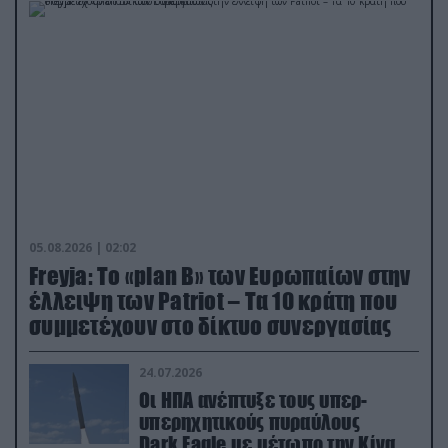
05.08.2026 | 02:02
Freyja: Το «plan Β» των Ευρωπαίων στην
έλλειψη των Patriot – Τα 10 κράτη που
συμμετέχουν στο δίκτυο συνεργασίας
24.07.2026
Οι ΗΠΑ ανέπτυξε τους υπερ-
υπερηχητικούς πυραύλους
Dark Eagle με μέτωπο την Κίνα