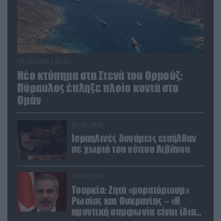
09.08.2026 | 02:02
Νέο κτύπημα στα Στενά του Ορμούζ:
Πύραυλος έπληξε πλοίο κοντά στο
Ομάν
09.08.2026
Ισραηλινές δυνάμεις εισήλθαν
σε χωριό του νότιου Λιβάνου
09.08.2026
Τουρκία: Ζητά «μορατόριουμ»
Ρωσίας και Ουκρανίας – «Η
αμυντική συμφωνία είναι ίδια