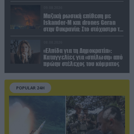
με το άρθρο 5 του ΝΑΤΟ» (upd)
09.08.2026
Μαζική ρωσική επίθεση με
Iskander-M και drones Geran
στην Ουκρανία: Στο στόχαστρο το
εργοστάσιο των Flamingo
08.08.2026
«Ελπίδα για τη Δημοκρατία»:
Καταγγελίες για «σπίλωση» από
πρώην στέλεχος του κόμματος
POPULAR 24H