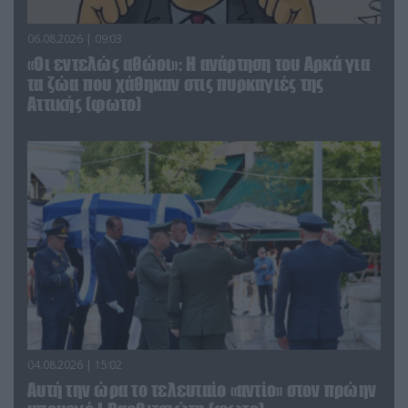
06.08.2026 | 09:03
«Οι εντελώς αθώοι»: Η ανάρτηση του Αρκά για
τα ζώα που χάθηκαν στις πυρκαγιές της
Αττικής (φωτο)
04.08.2026 | 15:02
Αυτή την ώρα το τελευταίο «αντίο» στον πρώην