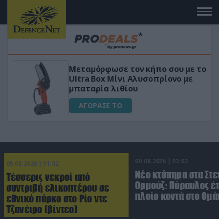
 το
«Μαγική» φόρμουλα τριβόλι + VIP
για αύξηση της λίμπιντο
ΑΓΟΡΑΣΕ ΤΟ
09.08.2026 | 02:02
09.08.2026 | 11:02
Νέο κτύπημα στα Στε
Τέσσερις νεκροί από
Ορμούζ: Πύραυλος έ
συντριβή ελικοπτέρου σε
πλοίο κοντά στο Ομά
εθνικό πάρκο στο Ρίο ντε
Τζανέιρο (βίντεο)