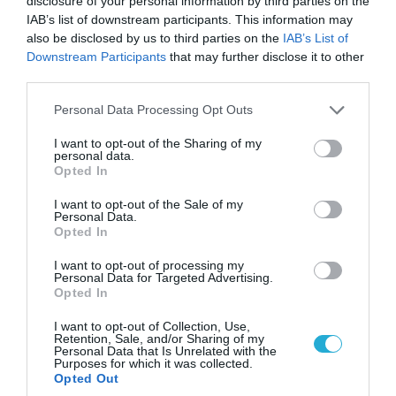
disclosure of your personal information by third parties on the
08.08.2026 | 13:02
IAB’s list of downstream participants. This information may
Βίντεο: Ρωσική βόμβα FAB-3000 «εξαφανίζει
also be disclosed by us to third parties on the
IAB’s List of
από τον χάρτη» σημείο διέλευσης των
Downstream Participants
that may further disclose it to other
ουκρανικών δυνάμεων στην Ζαπορίζια
third parties.
Please note that this website/app uses one or more Google
Personal Data Processing Opt Outs
services and may gather and store information including but
not limited to your visit or usage behaviour. You may click to
I want to opt-out of the Sharing of my
personal data.
grant or deny consent to Google and its third-party tags to
Opted In
use your data for below specified purposes in below Google
consent section.
I want to opt-out of the Sale of my
Personal Data.
Opted In
I want to opt-out of processing my
Personal Data for Targeted Advertising.
Opted In
08.08.2026 | 17:02
I want to opt-out of Collection, Use,
Retention, Sale, and/or Sharing of my
Σε «αναμμένα κάρβουνα» η Τουρκία:
Personal Data that Is Unrelated with the
Περιορίζει την κίνηση πλοίων από την Μαύρη
Purposes for which it was collected.
Opted Out
Θάλασσα