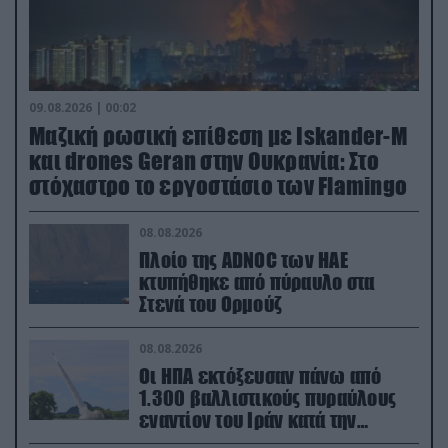
09.08.2026 | 00:02
Μαζική ρωσική επίθεση με Iskander-M
και drones Geran στην Ουκρανία: Στο
στόχαστρο το εργοστάσιο των Flamingo
08.08.2026
Πλοίο της ADNOC των ΗΑΕ
κτυπήθηκε από πύραυλο στα
Στενά του Ορμούζ
08.08.2026
Οι ΗΠΑ εκτόξευσαν πάνω από
1.300 βαλλιστικούς πυραύλους
εναντίον του Ιράν κατά την
διάρκεια του πολέμου