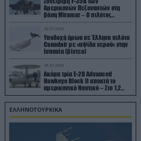
Συνετρίβη F-35B των
Αμερικανών Πεζοναυτών στη
βάση Miramar – Ο πιλότος
εκτινάχθηκε εγκαίρως
30.07.2026
Υποδοχή ήρωα σε Έλληνα πιλότο
Canadair με «αψίδα νερού» στην
Ισπανία (βίντεο)
29.07.2026
Ακόμα τρία E-2D Advanced
Hawkeye Block II αποκτά το
αμερικανικό Ναυτικό – Στο 1,2
δισ.δολάρια το κόστος
ΕΛΛΗΝΟΤΟΥΡΚΙΚΑ