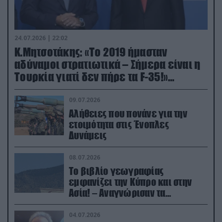
24.07.2026 | 22:02
Κ.Μητσοτάκης: «Το 2019 ήμασταν
αδύναμοι στρατιωτικά – Σήμερα είναι η
Τουρκία γιατί δεν πήρε τα F-35!»
(βίντεο)
09.07.2026
Αλήθειες που πονάνε για την
ετοιμότητα στις Ένοπλες
Δυνάμεις
08.07.2026
Το βιβλίο γεωγραφίας
εμφανίζει την Κύπρο και στην
Ασία! – Αναγνώρισαν τα
κατεχόμενα; (φωτο)
04.07.2026