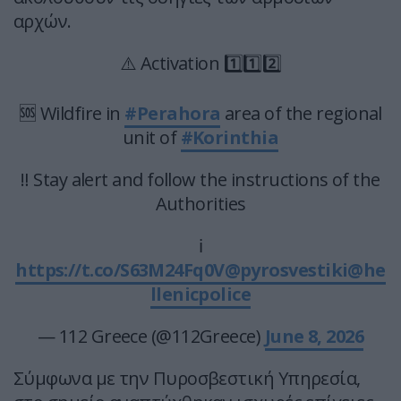
αρχών.
⚠️ Activation 1️⃣1️⃣2️⃣
🆘 Wildfire in
#Perahora
area of the regional
unit of
#Korinthia
‼️ Stay alert and follow the instructions of the
Authorities
ℹ️
https://t.co/S63M24Fq0V
@pyrosvestiki
@he
llenicpolice
— 112 Greece (@112Greece)
June 8, 2026
Σύμφωνα με την Πυροσβεστική Υπηρεσία,