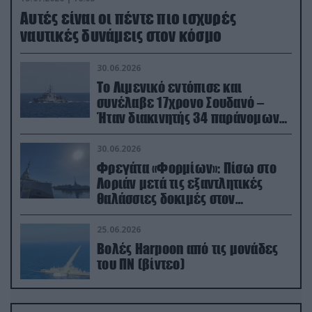
Aυτές είναι οι πέντε πιο ισχυρές
ναυτικές δυνάμεις στον κόσμο
30.06.2026
Το Λιμενικό εντόπισε και
συνέλαβε 17χρονο Σουδανό –
Ήταν διακινητής 34 παράνομων
μεταναστών
30.06.2026
Φρεγάτα «Φορμίων»: Πίσω στο
Λοριάν μετά τις εξαντλητικές
θαλάσσιες δοκιμές στον
απαιτητικό Βισκαϊκό
25.06.2026
Βολές Harpoon από τις μονάδες
του ΠΝ (βίντεο)