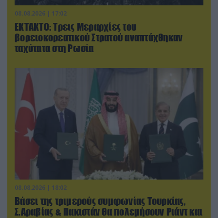
08.08.2026 | 17:02
ΕΚΤΑΚΤΟ: Τρεις Μεραρχίες του
βορειοκορεατικού Στρατού αναπτύχθηκαν
ταχύτατα στη Ρωσία
08.08.2026 | 18:02
Βάσει της τριμερούς συμφωνίας Τουρκίας,
Σ.Αραβίας & Πακιστάν θα πολεμήσουν Ριάντ και