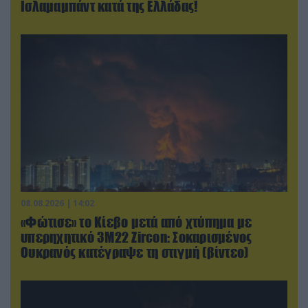
Ισλαμαμπάντ κατά της Ελλάδας!
08.08.2026 | 14:02
«Φώτισε» το Κίεβο μετά από χτύπημα με
υπερηχητικό 3M22 Zircon: Σοκαρισμένος
Ουκρανός κατέγραψε τη στιγμή (βίντεο)