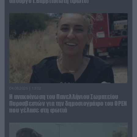
υπουργό Ι.Βαρβιτσιώτη (φωτο)
04.08.2026 | 13:02
Η ανακοίνωση του Πανελλήνιου Σωματείου
Πυροσβεστών για την δημοσιογράφο του OPEN
που γέλασε στη φωτιά