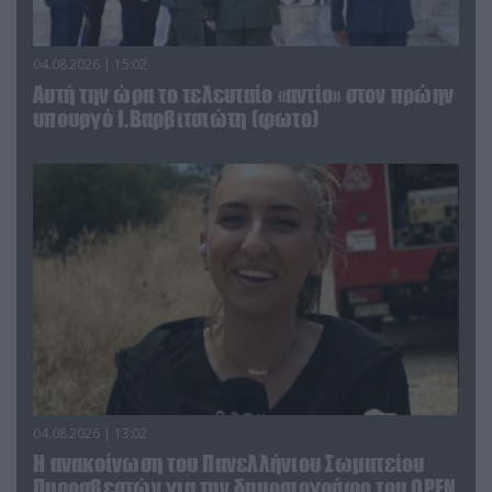
04.08.2026 | 15:02
Αυτή την ώρα το τελευταίο «αντίο» στον πρώην
υπουργό Ι.Βαρβιτσιώτη (φωτο)
04.08.2026 | 13:02
Η ανακοίνωση του Πανελλήνιου Σωματείου
Πυροσβεστών για την δημοσιογράφο του OPEN