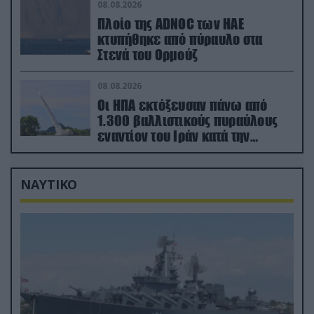
08.08.2026
Πλοίο της ADNOC των ΗΑΕ
κτυπήθηκε από πύραυλο στα
Στενά του Ορμούζ
08.08.2026
Οι ΗΠΑ εκτόξευσαν πάνω από
1.300 βαλλιστικούς πυραύλους
εναντίον του Ιράν κατά την
διάρκεια του πολέμου
ΝΑΥΤΙΚΟ