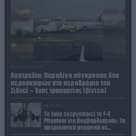
09.08.2026 | 14:02
Αυστραλία: Παραλίγο σύγκρουση δύο
αεροσκαφών στο αεροδρόμιο του
Σίδνεϊ – Ένας τραυματίας (βίντεο)
09.08.2026
Το Ιράν ενεργοποιεί τα F-4
Phantom για βομβαρδισμούς: Τα
αμερικανικά μαχητικά σε
ετοιμότητα να χτυπήσουν