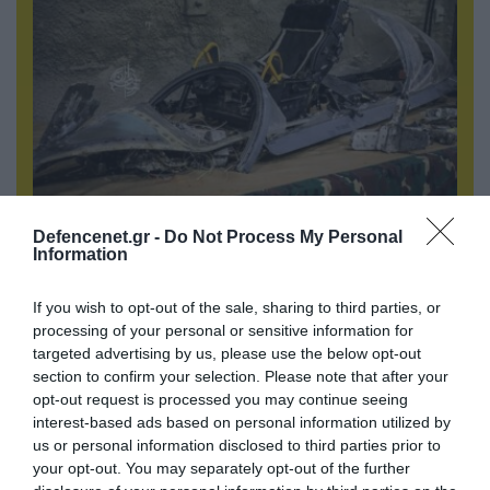
08.08.2026 | 12:02
Defencenet.gr -
Do Not Process My Personal
Ιράν: Δημοσίευσε φωτογραφίες
Information
αμερικανικών και ισραηλινών αεροσκαφών &
drones που καταρρίφθηκαν
If you wish to opt-out of the sale, sharing to third parties, or
processing of your personal or sensitive information for
targeted advertising by us, please use the below opt-out
section to confirm your selection. Please note that after your
opt-out request is processed you may continue seeing
interest-based ads based on personal information utilized by
us or personal information disclosed to third parties prior to
your opt-out. You may separately opt-out of the further