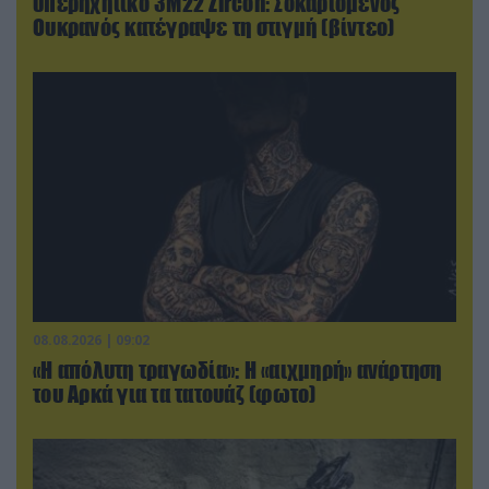
υπερηχητικό 3M22 Zircon: Σοκαρισμένος
Ουκρανός κατέγραψε τη στιγμή (βίντεο)
08.08.2026 | 09:02
«Η απόλυτη τραγωδία»: Η «αιχμηρή» ανάρτηση
του Αρκά για τα τατουάζ (φωτο)