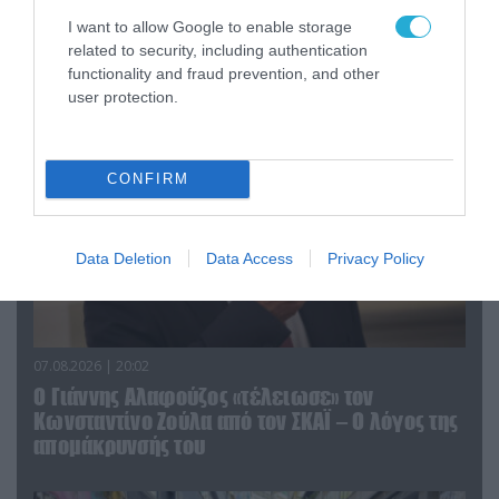
«Η απόλυτη τραγωδία»: Η «αιχμηρή» ανάρτηση
I want to allow Google to enable storage
του Αρκά για τα τατουάζ (φωτο)
related to security, including authentication
functionality and fraud prevention, and other
user protection.
CONFIRM
Data Deletion
Data Access
Privacy Policy
07.08.2026 | 20:02
Ο Γιάννης Αλαφούζος «τέλειωσε» τον
Κωνσταντίνο Ζούλα από τον ΣΚΑΪ – Ο λόγος της
απομάκρυνσής του