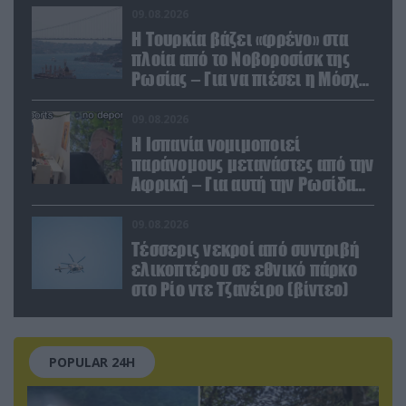
Αμερικανούς
09.08.2026
Η Τουρκία βάζει «φρένο» στα
πλοία από το Νοβοροσίσκ της
Ρωσίας – Για να πιέσει η Μόσχα
το Ιράν;
09.08.2026
Η Ισπανία νομιμοποιεί
παράνομους μετανάστες από την
Αφρική – Για αυτή την Ρωσίδα
όμως επέλεξαν την απέλαση
09.08.2026
Τέσσερις νεκροί από συντριβή
ελικοπτέρου σε εθνικό πάρκο
στο Ρίο ντε Τζανέιρο (βίντεο)
POPULAR 24H