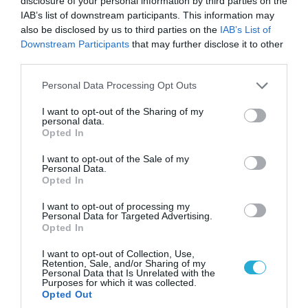
disclosure of your personal information by third parties on the
IAB’s list of downstream participants. This information may
also be disclosed by us to third parties on the
IAB’s List of
Downstream Participants
that may further disclose it to other
third parties.
08.08.2026 | 13:02
Please note that this website/app uses one or more Google
Personal Data Processing Opt Outs
Βίντεο: Ρωσική βόμβα FAB-3000 «εξαφανίζει
services and may gather and store information including but
από τον χάρτη» σημείο διέλευσης των
not limited to your visit or usage behaviour. You may click to
I want to opt-out of the Sharing of my
personal data.
ουκρανικών δυνάμεων στην Ζαπορίζια
grant or deny consent to Google and its third-party tags to
Opted In
use your data for below specified purposes in below Google
consent section.
I want to opt-out of the Sale of my
Personal Data.
Opted In
I want to opt-out of processing my
Personal Data for Targeted Advertising.
Opted In
I want to opt-out of Collection, Use,
Retention, Sale, and/or Sharing of my
Personal Data that Is Unrelated with the
Purposes for which it was collected.
Opted Out