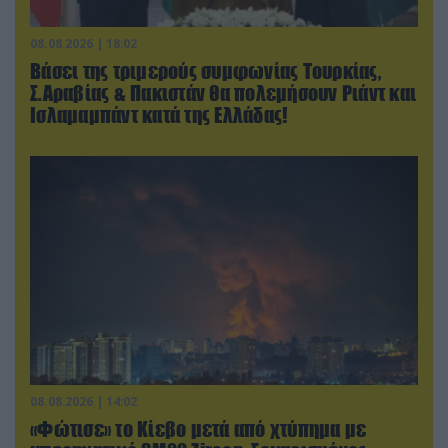
08.08.2026 | 18:02
Βάσει της τριμερούς συμφωνίας Τουρκίας,
Σ.Αραβίας & Πακιστάν θα πολεμήσουν Ριάντ και
Ισλαμαμπάντ κατά της Ελλάδας!
08.08.2026 | 14:02
«Φώτισε» το Κίεβο μετά από χτύπημα με