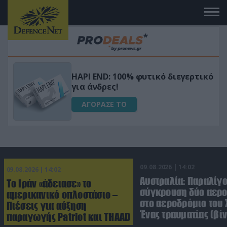
Μεταμόρφωσε τον κήπο σου με το
ικό
Ultra Box Μίνι Αλυσοπρίονο με
μπαταρία λιθίου
ΑΓΟΡΑΣΕ ΤΟ
09.08.2026 | 14:02
09.08.2026 | 14:02
Αυστραλία: Παραλίγ
Το Ιράν «άδειασε» το
σύγκρουση δύο αε
αμερικανικό οπλοστάσιο –
στο αεροδρόμιο του 
Πιέσεις για αύξηση
Ένας τραυματίας (βίν
παραγωγής Patriot και THAAD