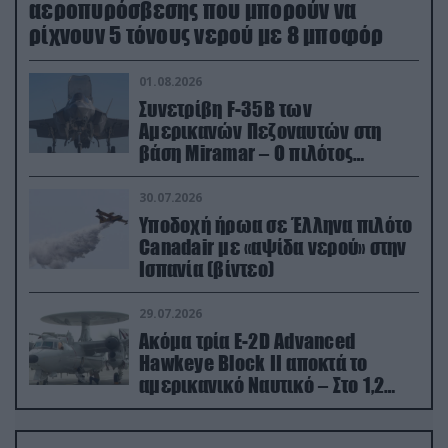
αεροπυρόσβεσης που μπορούν να
ρίχνουν 5 τόνους νερού με 8 μποφόρ
01.08.2026
Συνετρίβη F-35B των
Αμερικανών Πεζοναυτών στη
βάση Miramar – Ο πιλότος
εκτινάχθηκε εγκαίρως
30.07.2026
Υποδοχή ήρωα σε Έλληνα πιλότο
Canadair με «αψίδα νερού» στην
Ισπανία (βίντεο)
29.07.2026
Ακόμα τρία E-2D Advanced
Hawkeye Block II αποκτά το
αμερικανικό Ναυτικό – Στο 1,2
δισ.δολάρια το κόστος