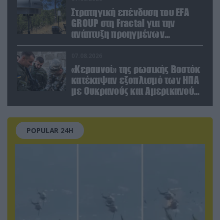
Στρατηγική επένδυση του EFA
GROUP στη Fractal για την
ανάπτυξη προηγμένων
αμυντικών τεχνολογιών σε
Ελλάδα και Κύπρο
07.08.2026
«Κεραυνοί» της ρωσικής Βοστόκ
κατέκαψαν εξοπλισμό των ΗΠΑ
με Ουκρανούς και Αμερικανούς
μισθοφόρους – Δείτε βίντεο
POPULAR 24H