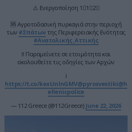
⚠️ Ενεργοποίηση 1⃣1⃣2⃣
🆘 Αγροτοδασική πυρκαγιά στην περιοχή
των
#Σπάτων
της Περιφερειακής Ενότητας
#Ανατολικής_Αττικής
‼️ Παραμείνετε σε ετοιμότητα και
ακολουθείτε τις οδηγίες των Αρχών
ℹ️
https://t.co/kexUnlnGMV
@pyrosvestiki
@h
ellenicpolice
— 112 Greece (@112Greece)
June 22, 2026