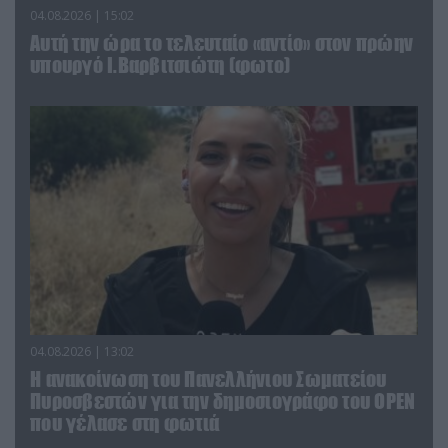
04.08.2026 | 15:02
Αυτή την ώρα το τελευταίο «αντίο» στον πρώην
υπουργό Ι.Βαρβιτσιώτη (φωτο)
04.08.2026 | 13:02
Η ανακοίνωση του Πανελλήνιου Σωματείου
Πυροσβεστών για την δημοσιογράφο του OPEN
που γέλασε στη φωτιά