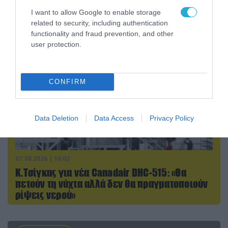
αποσπάσουμε τους Σέρβους από το
στρατόπεδο της Ρωσίας»
I want to allow Google to enable storage
related to security, including authentication
functionality and fraud prevention, and other
user protection.
CONFIRM
Data Deletion
Data Access
Privacy Policy
07.08.2026 | 16:02
Κ.Τσίγκας για νέα Canadair DHC-515: «Θα
πετούν τη νύχτα αλλά δεν θα πραγματοποιούν
ρίψεις νερού»