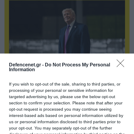
Defencenet.gr -
Do Not Process My Personal
Information
06.08.2026 | 21:02
Τελεσίγραφο του Ιράν στις χώρες του Κόλπου:
If you wish to opt-out of the sale, sharing to third parties, or
«Σταματήστε τον Τραμπ αλλιώς θα σας
processing of your personal or sensitive information for
χτυπήσουμε σκληρά»
targeted advertising by us, please use the below opt-out
section to confirm your selection. Please note that after your
opt-out request is processed you may continue seeing
interest-based ads based on personal information utilized by
us or personal information disclosed to third parties prior to
your opt-out. You may separately opt-out of the further