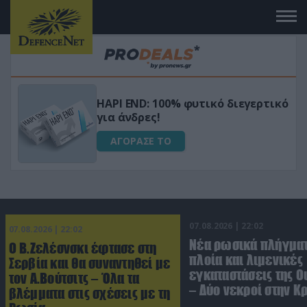
Μεταμόρφωσε τον κήπο σου με το
ικό
Ultra Box Μίνι Αλυσοπρίονο με
μπαταρία λιθίου
ΑΓΟΡΑΣΕ ΤΟ
07.08.2026 | 22:02
07.08.2026 | 22:02
Νέα ρωσικά πλήγματ
Ο Β.Ζελέσνσκι έφτασε στη
πλοία και λιμενικές
Σερβία και θα συναντηθεί με
εγκαταστάσεις της Ο
τον Α.Βούτσιτς – Όλα τα
– Δύο νεκροί στην Κ
βλέμματα στις σχέσεις με τη