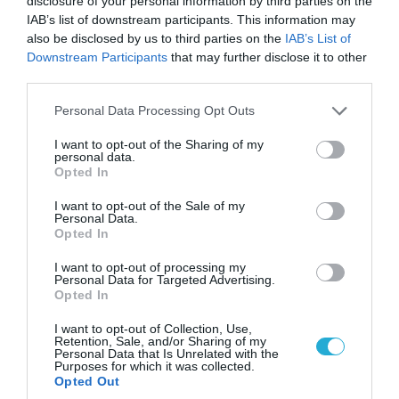
disclosure of your personal information by third parties on the
IAB’s list of downstream participants. This information may
also be disclosed by us to third parties on the
IAB’s List of
Downstream Participants
that may further disclose it to other
third parties.
Please note that this website/app uses one or more Google
Personal Data Processing Opt Outs
services and may gather and store information including but
07.08.2026 | 08:02
not limited to your visit or usage behaviour. You may click to
I want to opt-out of the Sharing of my
personal data.
Κλιμακώνουν οι Χούθι: Eξαπέλυσαν επιθέσεις
grant or deny consent to Google and its third-party tags to
Opted In
κατά στρατιωτικών δυνάμεων στην Υεμένη –
use your data for below specified purposes in below Google
Πλήγματα & στη Σαουδική Αραβία!
consent section.
I want to opt-out of the Sale of my
Personal Data.
Opted In
I want to opt-out of processing my
Personal Data for Targeted Advertising.
Opted In
I want to opt-out of Collection, Use,
Retention, Sale, and/or Sharing of my
Personal Data that Is Unrelated with the
Purposes for which it was collected.
Opted Out