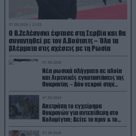
07.08.2026 | 22:02
Ο Β.Ζελέσνσκι έφτασε στη Σερβία και θα
συναντηθεί με τον Α.Βούτσιτς – Όλα τα
βλέμματα στις σχέσεις με τη Ρωσία
07.08.2026
Νέα ρωσικά πλήγματα σε πλοία
και λιμενικές εγκαταστάσεις της
Ουκρανίας – Δύο νεκροί στην
Κριμαία
07.08.2026
Απετράπη το εγχείρημα
Ουκρανών για αντεπίθεση στο
Κολομίγτσι: Δείτε το πριν & το
μετά της προσπάθειάς τους
(βίντεο)
07.08.2026