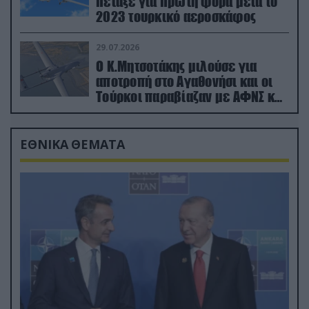
πέταξε για πρώτη φορά μετά το
2023 τουρκικό αεροσκάφος
29.07.2026
Ο Κ.Μητσοτάκης μιλούσε για
αποτροπή στο Αγαθονήσι και οι
Τούρκοι παραβίαζαν με ΑΦΝΣ και
drone
ΕΘΝΙΚΑ ΘΕΜΑΤΑ