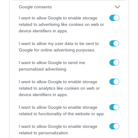
Google consents
I want to allow Google to enable storage
06.08.2026 | 17:02
related to advertising like cookies on web or
Ουκρανία: Αποκαλύφθηκε ο αριθμός των
device identifiers in apps.
ξένων εθελοντών που πολεμούν για το Κίεβο
I want to allow my user data to be sent to
Google for online advertising purposes.
I want to allow Google to send me
personalized advertising.
I want to allow Google to enable storage
related to analytics like cookies on web or
device identifiers in apps.
I want to allow Google to enable storage
related to functionality of the website or app.
07.08.2026 | 02:02
I want to allow Google to enable storage
Στο Βελιγράδι ο Β.Ζελένσκι: «Πρέπει να
related to personalization.