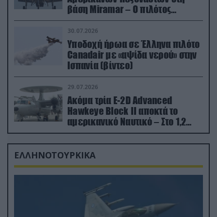
βάση Miramar – Ο πιλότος
εκτινάχθηκε εγκαίρως
30.07.2026
Υποδοχή ήρωα σε Έλληνα πιλότο
Canadair με «αψίδα νερού» στην
Ισπανία (βίντεο)
29.07.2026
Ακόμα τρία E-2D Advanced
Hawkeye Block II αποκτά το
αμερικανικό Ναυτικό – Στο 1,2
δισ.δολάρια το κόστος
ΕΛΛΗΝΟΤΟΥΡΚΙΚΑ