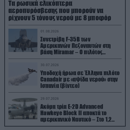
Τα ρωσικά ελικόπτερα
αεροπυρόσβεσης που μπορούν να
ρίχνουν 5 τόνους νερού με 8 μποφόρ
01.08.2026
Συνετρίβη F-35B των
Αμερικανών Πεζοναυτών στη
βάση Miramar – Ο πιλότος
εκτινάχθηκε εγκαίρως
30.07.2026
Υποδοχή ήρωα σε Έλληνα πιλότο
Canadair με «αψίδα νερού» στην
Ισπανία (βίντεο)
29.07.2026
Ακόμα τρία E-2D Advanced
Hawkeye Block II αποκτά το
αμερικανικό Ναυτικό – Στο 1,2
δισ.δολάρια το κόστος