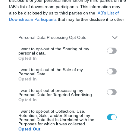
disclosure of your personal information by third parties on the
IAB’s list of downstream participants. This information may
also be disclosed by us to third parties on the
IAB’s List of
08.08.2026 | 09:02
Downstream Participants
that may further disclose it to other
«Η απόλυτη τραγωδία»: Η «αιχμηρή» ανάρτηση
third parties.
του Αρκά για τα τατουάζ (φωτο)
Please note that this website/app uses one or more Google
Personal Data Processing Opt Outs
services and may gather and store information including but
not limited to your visit or usage behaviour. You may click to
I want to opt-out of the Sharing of my
personal data.
grant or deny consent to Google and its third-party tags to
Opted In
use your data for below specified purposes in below Google
consent section.
I want to opt-out of the Sale of my
Personal Data.
Opted In
I want to opt-out of processing my
Personal Data for Targeted Advertising.
Opted In
I want to opt-out of Collection, Use,
07.08.2026 | 20:02
Retention, Sale, and/or Sharing of my
Personal Data that Is Unrelated with the
Ο Γιάννης Αλαφούζος «τέλειωσε» τον
Purposes for which it was collected.
Κωνσταντίνο Ζούλα από τον ΣΚΑΪ – Ο λόγος της
Opted Out