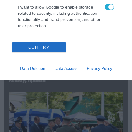
I want to allow Google to enable storage
related to security, including authentication
functionality and fraud prevention, and other
user protection.
CONFIRM
06.08.2026 | 09:03
«Οι εντελώς αθώοι»: Η ανάρτηση του Αρκά για
Data Deletion
Data Access
Privacy Policy
τα ζώα που χάθηκαν στις πυρκαγιές της
Αττικής (φωτο)