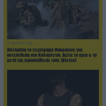
07.08.2026 | 19:02
Απετράπη το εγχείρημα Ουκρανών για
αντεπίθεση στο Κολομίγτσι: Δείτε το πριν & το
μετά της προσπάθειάς τους (βίντεο)