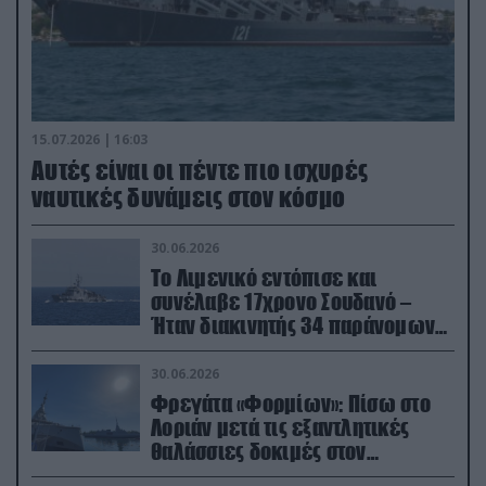
15.07.2026 | 16:03
Aυτές είναι οι πέντε πιο ισχυρές
ναυτικές δυνάμεις στον κόσμο
30.06.2026
Το Λιμενικό εντόπισε και
συνέλαβε 17χρονο Σουδανό –
Ήταν διακινητής 34 παράνομων
μεταναστών
30.06.2026
Φρεγάτα «Φορμίων»: Πίσω στο
Λοριάν μετά τις εξαντλητικές
θαλάσσιες δοκιμές στον
απαιτητικό Βισκαϊκό