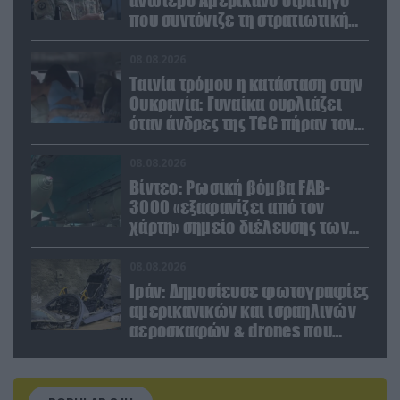
που συντόνιζε τη στρατιωτική
βοήθεια προς την Ουκρανία
08.08.2026
Ταινία τρόμου η κατάσταση στην
Ουκρανία: Γυναίκα ουρλιάζει
όταν άνδρες της TCC πήραν τον
σύντροφό της (βίντεο)
08.08.2026
Βίντεο: Ρωσική βόμβα FAB-
3000 «εξαφανίζει από τον
χάρτη» σημείο διέλευσης των
ουκρανικών δυνάμεων στην
Ζαπορίζια
08.08.2026
Ιράν: Δημοσίευσε φωτογραφίες
αμερικανικών και ισραηλινών
αεροσκαφών & drones που
καταρρίφθηκαν