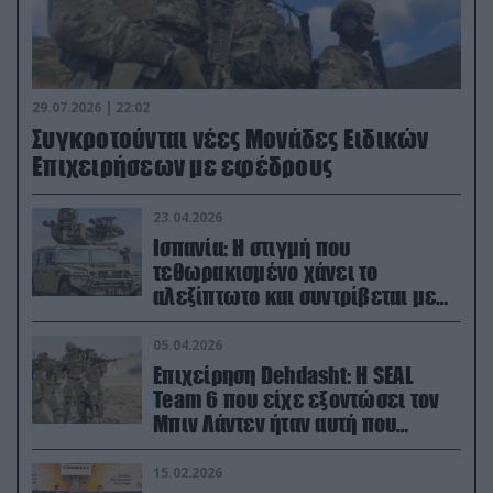
29.07.2026 | 22:02
Συγκροτούνται νέες Μονάδες Ειδικών
Επιχειρήσεων με εφέδρους
23.04.2026
Ισπανία: Η στιγμή που
τεθωρακισμένο χάνει το
αλεξίπτωτο και συντρίβεται με
ορμή στο έδαφος (βίντεο)
05.04.2026
Επιχείρηση Dehdasht: Η SEAL
Team 6 που είχε εξοντώσει τον
Μπιν Λάντεν ήταν αυτή που
διέσωσε τον πιλότο του F-15
15.02.2026