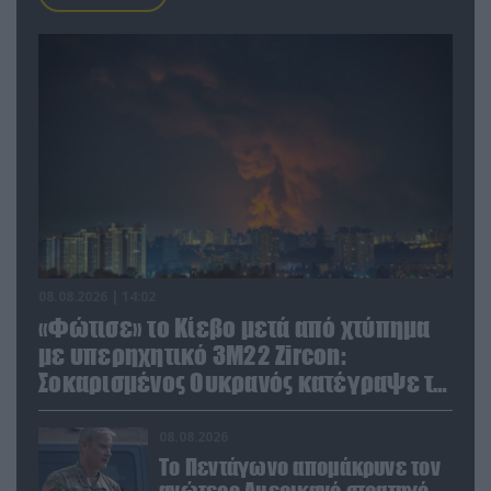
08.08.2026 | 14:02
«Φώτισε» το Κίεβο μετά από χτύπημα
με υπερηχητικό 3M22 Zircon:
Σοκαρισμένος Ουκρανός κατέγραψε τη
στιγμή (βίντεο)
08.08.2026
Το Πεντάγωνο απομάκρυνε τον
ανώτερο Αμερικανό στρατηγό