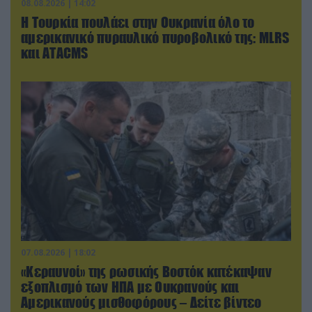
08.08.2026 | 14:02
Η Τουρκία πουλάει στην Ουκρανία όλο το
αμερικανικό πυραυλικό πυροβολικό της: MLRS
και ΑΤΑCMS
07.08.2026 | 18:02
«Κεραυνοί» της ρωσικής Βοστόκ κατέκαψαν
εξοπλισμό των ΗΠΑ με Ουκρανούς και
Αμερικανούς μισθοφόρους – Δείτε βίντεο