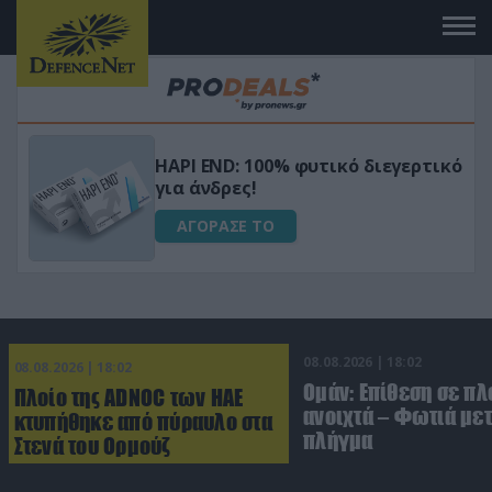
Μεταμόρφωσε τον κήπο σου με το
ικό
Ultra Box Μίνι Αλυσοπρίονο με
μπαταρία λιθίου
ΑΓΟΡΑΣΕ ΤΟ
08.08.2026 | 18:02
08.08.2026 | 18:02
Ομάν: Επίθεση σε πλ
Πλοίο της ADNOC των ΗΑΕ
ανοιχτά – Φωτιά με
κτυπήθηκε από πύραυλο στα
πλήγμα
Στενά του Ορμούζ