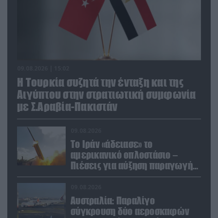
09.08.2026 | 15:02
Η Τουρκία συζητά την ένταξη και της
Αιγύπτου στην στρατιωτική συμφωνία
με Σ.Αραβία-Πακιστάν
09.08.2026
Το Ιράν «άδειασε» το
αμερικανικό οπλοστάσιο –
Πιέσεις για αύξηση παραγωγής
Patriot και THAAD
09.08.2026
Αυστραλία: Παραλίγο
σύγκρουση δύο αεροσκαφών