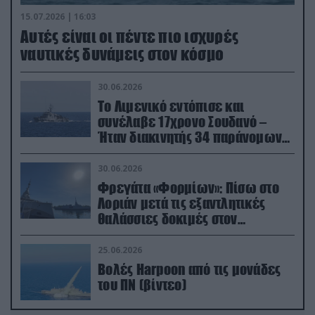
15.07.2026 | 16:03
Aυτές είναι οι πέντε πιο ισχυρές
ναυτικές δυνάμεις στον κόσμο
30.06.2026
Το Λιμενικό εντόπισε και
συνέλαβε 17χρονο Σουδανό –
Ήταν διακινητής 34 παράνομων
μεταναστών
30.06.2026
Φρεγάτα «Φορμίων»: Πίσω στο
Λοριάν μετά τις εξαντλητικές
θαλάσσιες δοκιμές στον
απαιτητικό Βισκαϊκό
25.06.2026
Βολές Harpoon από τις μονάδες
του ΠΝ (βίντεο)