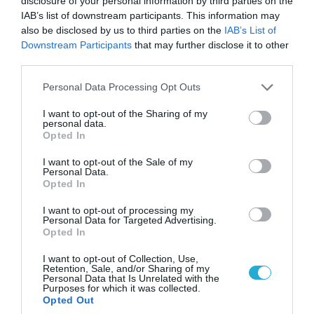
disclosure of your personal information by third parties on the
από τον χάρτη» σημείο διέλευσης των
IAB’s list of downstream participants. This information may
ουκρανικών δυνάμεων στην Ζαπορίζια
also be disclosed by us to third parties on the
IAB’s List of
Downstream Participants
that may further disclose it to other
third parties.
ΠΟΛΙΤΙΚΗ
Please note that this website/app uses one or more Google
Personal Data Processing Opt Outs
services and may gather and store information including but
not limited to your visit or usage behaviour. You may click to
I want to opt-out of the Sharing of my
personal data.
grant or deny consent to Google and its third-party tags to
Opted In
use your data for below specified purposes in below Google
consent section.
I want to opt-out of the Sale of my
Personal Data.
Opted In
I want to opt-out of processing my
Personal Data for Targeted Advertising.
Opted In
I want to opt-out of Collection, Use,
Retention, Sale, and/or Sharing of my
09.08.2026 | 17:02
Personal Data that Is Unrelated with the
ΣΥΡΙΖΑ για υποκλοπές: «Το (παρα)κράτος της ΝΔ
Purposes for which it was collected.
Opted Out
έχει συνέχεια και συνέπεια»