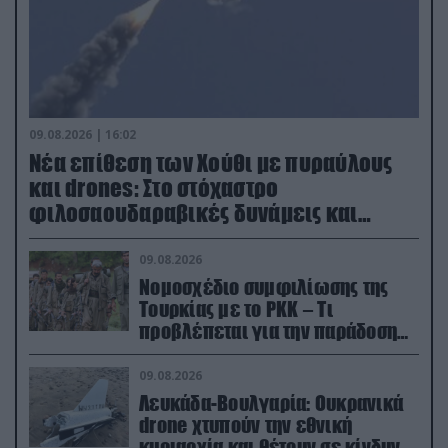
09.08.2026 | 16:02
Νέα επίθεση των Χούθι με πυραύλους
και drones: Στο στόχαστρο
φιλοσαουδαραβικές δυνάμεις και
εγκαταστάσεις
09.08.2026
Νομοσχέδιο συμφιλίωσης της
Τουρκίας με το ΡΚΚ – Τι
προβλέπεται για την παράδοση
των όπλων
09.08.2026
Λευκάδα-Βουλγαρία: Ουκρανικά
drone χτυπούν την εθνική
κυριαρχία και θέτουν σε κίνδυνο