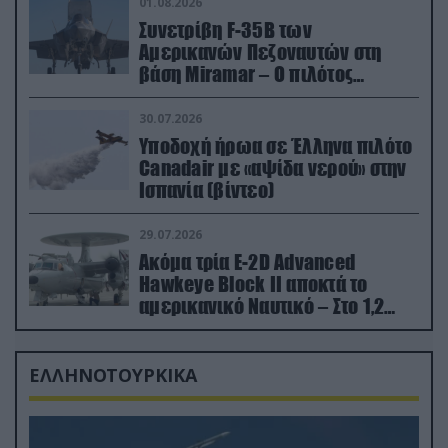
01.08.2026
Συνετρίβη F-35B των
Αμερικανών Πεζοναυτών στη
βάση Miramar – Ο πιλότος
εκτινάχθηκε εγκαίρως
30.07.2026
Υποδοχή ήρωα σε Έλληνα πιλότο
Canadair με «αψίδα νερού» στην
Ισπανία (βίντεο)
29.07.2026
Ακόμα τρία E-2D Advanced
Hawkeye Block II αποκτά το
αμερικανικό Ναυτικό – Στο 1,2
δισ.δολάρια το κόστος
ΕΛΛΗΝΟΤΟΥΡΚΙΚΑ