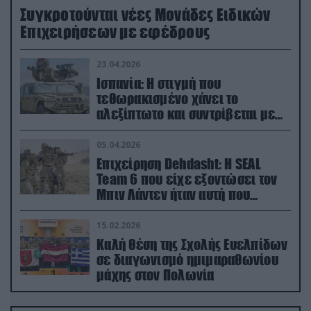
Συγκροτούνται νέες Μονάδες Ειδικών
Επιχειρήσεων με εφέδρους
23.04.2026
Ισπανία: Η στιγμή που
τεθωρακισμένο χάνει το
αλεξίπτωτο και συντρίβεται με
ορμή στο έδαφος (βίντεο)
05.04.2026
Επιχείρηση Dehdasht: Η SEAL
Team 6 που είχε εξοντώσει τον
Μπιν Λάντεν ήταν αυτή που
διέσωσε τον πιλότο του F-15
15.02.2026
Καλή θέση της Σχολής Ευελπίδων
σε διαγωνισμό ημιμαραθωνίου
μάχης στον Πολωνία