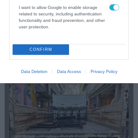
I want to allow Google to enable storage
related to security, including authentication
functionality and fraud prevention, and other
user protection.
07.08.2026 | 20:02
CONFIRM
Ο Γιάννης Αλαφούζος «τέλειωσε» τον
Κωνσταντίνο Ζούλα από τον ΣΚΑΪ – Ο λόγος της
απομάκρυνσής του
Data Deletion
Data Access
Privacy Policy