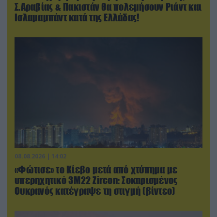
Σ.Αραβίας & Πακιστάν θα πολεμήσουν Ριάντ και
Ισλαμαμπάντ κατά της Ελλάδας!
08.08.2026 | 14:02
«Φώτισε» το Κίεβο μετά από χτύπημα με
υπερηχητικό 3M22 Zircon: Σοκαρισμένος
Ουκρανός κατέγραψε τη στιγμή (βίντεο)