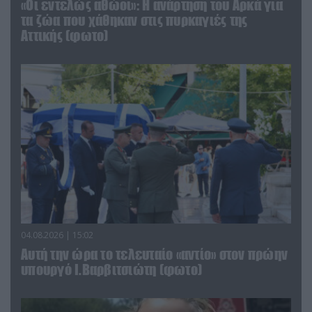
«Οι εντελώς αθώοι»: Η ανάρτηση του Αρκά για
τα ζώα που χάθηκαν στις πυρκαγιές της
Αττικής (φωτο)
04.08.2026 | 15:02
Αυτή την ώρα το τελευταίο «αντίο» στον πρώην
υπουργό Ι.Βαρβιτσιώτη (φωτο)