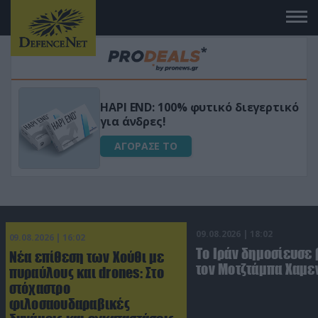
Μεταμόρφωσε τον κήπο σου με το
ικό
Ultra Box Μίνι Αλυσοπρίονο με
μπαταρία λιθίου
ΑΓΟΡΑΣΕ ΤΟ
09.08.2026 | 18:02
09.08.2026 | 16:02
Το Ιράν δημοσίευσε 
Νέα επίθεση των Χούθι με
τον Μοτζτάμπα Χαμε
πυραύλους και drones: Στο
στόχαστρο
φιλοσαουδαραβικές