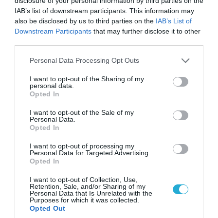
disclosure of your personal information by third parties on the
κατέστρεψε ολοσχερώς ένα από τα
IAB’s list of downstream participants. This information may
μεγαλύτερα κέντρα διανομής στο Κίεβο
also be disclosed by us to third parties on the
IAB’s List of
(βίντεο)
Downstream Participants
that may further disclose it to other
third parties.
Please note that this website/app uses one or more Google
Personal Data Processing Opt Outs
services and may gather and store information including but
not limited to your visit or usage behaviour. You may click to
I want to opt-out of the Sharing of my
personal data.
grant or deny consent to Google and its third-party tags to
Opted In
use your data for below specified purposes in below Google
consent section.
I want to opt-out of the Sale of my
Personal Data.
Opted In
I want to opt-out of processing my
Personal Data for Targeted Advertising.
Opted In
05.08.2026 | 22:02
I want to opt-out of Collection, Use,
Αδειάζουν το Κραματόρσκ οι Ουκρανοί:
Retention, Sale, and/or Sharing of my
Έκτακτη εκκένωση στην πόλη μετά την
Personal Data that Is Unrelated with the
Purposes for which it was collected.
αιφνιδιαστική προώθηση των Ρώσων (βίντεο)
Opted Out