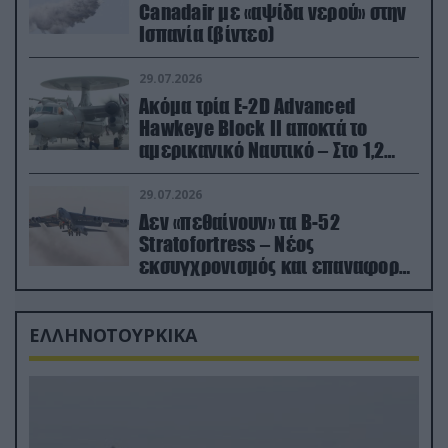
Canadair με «αψίδα νερού» στην
Ισπανία (βίντεο)
29.07.2026
Ακόμα τρία E-2D Advanced
Hawkeye Block II αποκτά το
αμερικανικό Ναυτικό – Στο 1,2
δισ.δολάρια το κόστος
29.07.2026
Δεν «πεθαίνουν» τα Β-52
Stratofortress – Νέος
εκσυγχρονισμός και επαναφορά
από τα «νεκροταφεία»
ΕΛΛΗΝΟΤΟΥΡΚΙΚΑ