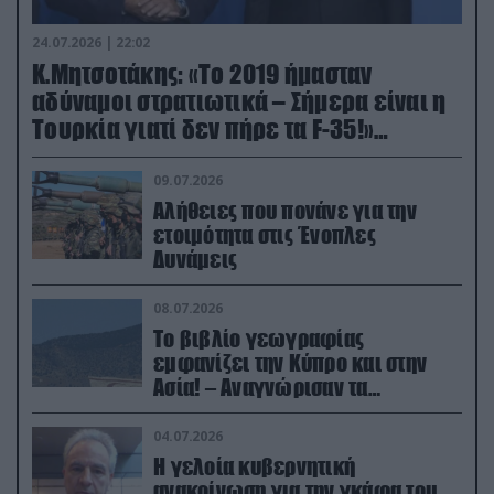
24.07.2026 | 22:02
Κ.Μητσοτάκης: «Το 2019 ήμασταν
αδύναμοι στρατιωτικά – Σήμερα είναι η
Τουρκία γιατί δεν πήρε τα F-35!»
(βίντεο)
09.07.2026
Αλήθειες που πονάνε για την
ετοιμότητα στις Ένοπλες
Δυνάμεις
08.07.2026
Το βιβλίο γεωγραφίας
εμφανίζει την Κύπρο και στην
Ασία! – Αναγνώρισαν τα
κατεχόμενα; (φωτο)
04.07.2026
Η γελοία κυβερνητική
ανακοίνωση για την γκάφα του