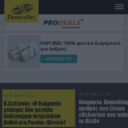
Μεταμόρφωσε τον κήπο σου με το
ικό
Ultra Box Μίνι Αλυσοπρίονο με
μπαταρία λιθίου
ΑΓΟΡΑΣΕ ΤΟ
06.08.2026 | 17:02
06.08.2026 | 17:02
Ουκρανία: Αποκαλύ
Β.Ζελένσκι: «Η Ουκρανία
αριθμός των ξένων
χτύπησε δύο μεγάλα
εθελοντών που πολε
διυλιστήρια πετρελαίου
το Κίεβο
βαθιά στη Ρωσία» (βίντεο)