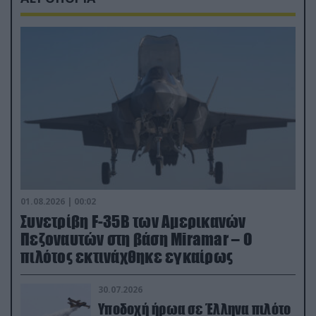
01.08.2026 | 00:02
Συνετρίβη F-35B των Αμερικανών
Πεζοναυτών στη βάση Miramar – Ο
πιλότος εκτινάχθηκε εγκαίρως
30.07.2026
Υποδοχή ήρωα σε Έλληνα πιλότο