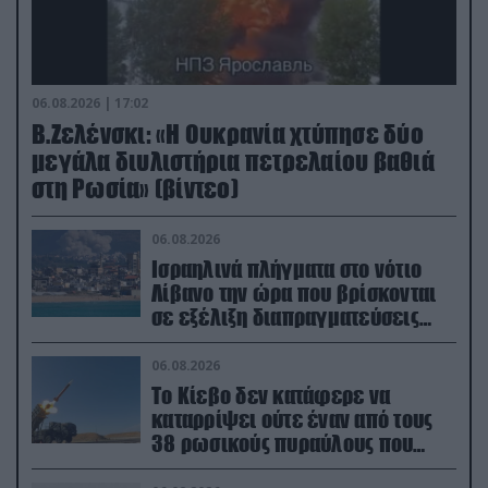
06.08.2026 | 17:02
Β.Ζελένσκι: «Η Ουκρανία χτύπησε δύο
μεγάλα διυλιστήρια πετρελαίου βαθιά
στη Ρωσία» (βίντεο)
06.08.2026
Ισραηλινά πλήγματα στο νότιο
Λίβανο την ώρα που βρίσκονται
σε εξέλιξη διαπραγματεύσεις
στην Ρώμη
06.08.2026
Το Κίεβο δεν κατάφερε να
καταρρίψει ούτε έναν από τους
38 ρωσικούς πυραύλους που
εκτοξεύτηκαν εναντίον του