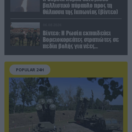
βαλλιστικό πύραυλο προς τη
θάλασσα της Ιαπωνίας (βίντεο)
06.08.2026
Βίντεο: Η Ρωσία εκπαιδεύει
Βορειοκορεάτες στρατιώτες σε
πεδία βολής για νέες
επιχειρήσεις
POPULAR 24H