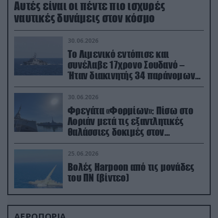
Aυτές είναι οι πέντε πιο ισχυρές
ναυτικές δυνάμεις στον κόσμο
30.06.2026
Το Λιμενικό εντόπισε και
συνέλαβε 17χρονο Σουδανό –
Ήταν διακινητής 34 παράνομων
μεταναστών
30.06.2026
Φρεγάτα «Φορμίων»: Πίσω στο
Λοριάν μετά τις εξαντλητικές
θαλάσσιες δοκιμές στον
απαιτητικό Βισκαϊκό
25.06.2026
Βολές Harpoon από τις μονάδες
του ΠΝ (βίντεο)
ΑΕΡΟΠΟΡΙΑ