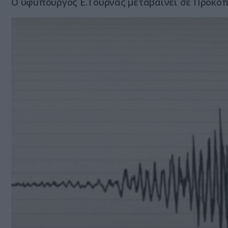
Ο υφυπουργός Ε.Τουρνάς μεταβαίνει σε Προκόπ