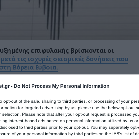
υξημένης επιφυλακής βρίσκονται οι
ς
μετά τις ισχυρές σεισμικές δονήσεις που
τη Βόρεια Εύβοια.
πουργείο Κλιματικής Κρίσης και Πολιτικής
t.gr -
Do Not Process My Personal Information
φυπουργός Ευάγγελος Τουρνάς βρίσκεται σε
νία με τον δήμαρχο της περιοχής,
to opt-out of the sale, sharing to third parties, or processing of your per
 στενά τις εξελίξεις.
formation for targeted advertising by us, please use the below opt-out s
r selection. Please note that after your opt-out request is processed y
 το Γεωδυναμικό Ινστιτούτο, στην ευρύτερη
eing interest-based ads based on personal information utilized by us or
disclosed to third parties prior to your opt-out. You may separately opt-
καν τρεις διαδοχικοί σεισμοί μεγέθους 4,8,
losure of your personal information by third parties on the IAB’s list of
.