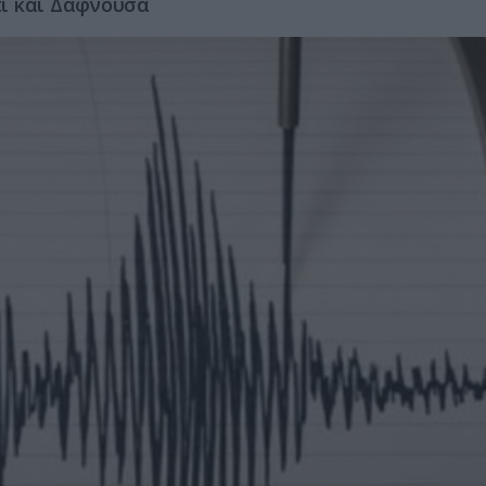
ι και Δαφνούσα