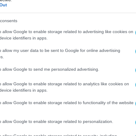
Out
αβεβαιώνει ότι παραμένει σε συνεχή
ξελίξεων και είναι έτοιμο να προχωρήσει
consents
ναγκαία παρέμβαση εφόσον απαιτηθεί.
o allow Google to enable storage related to advertising like cookies on
evice identifiers in apps.
o allow my user data to be sent to Google for online advertising
s.
to allow Google to send me personalized advertising.
o allow Google to enable storage related to analytics like cookies on
evice identifiers in apps.
o allow Google to enable storage related to functionality of the website
o allow Google to enable storage related to personalization.
o allow Google to enable storage related to security, including