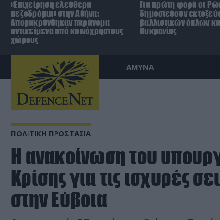
«Επιχείρηση ελεύθερα
Για πρώτη φορά οι Ρώ
πεζοδρόμια» στην Αθήνα:
δημοσιεύουν εκτοξεύ
Απομακρύνθηκαν παράνομα
βαλλιστικών όπλων κα
αντικείμενα από κοινόχρηστους
Ουκρανίας
χώρους
ΑΜΥΝΑ
ΠΟΛΙΤΙΚΗ ΠΡΟΣΤΑΣΙΑ
Η ανακοίνωση του υπουργ
Κρίσης για τις ισχυρές σε
στην Εύβοια