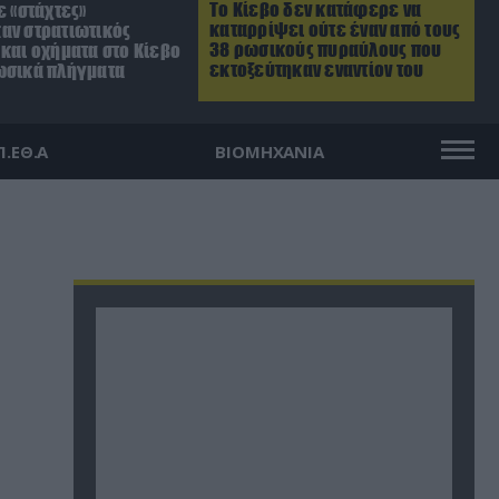
Το Κίεβο δεν κατάφερε να
ε «στάχτες»
καταρρίψει ούτε έναν από τους
αν στρατιωτικός
38 ρωσικούς πυραύλους που
και οχήματα στο Κίεβο
εκτοξεύτηκαν εναντίον του
ωσικά πλήγματα
Π.ΕΘ.Α
ΒΙΟΜΗΧΑΝΙΑ