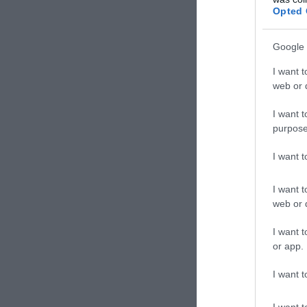
Opted 
Το υπουργείο δι
επιτήρηση των ε
Google 
άμεσα σε κάθε α
I want t
web or d
I want t
purpose
I want 
I want t
web or d
I want t
or app.
I want t
I want t