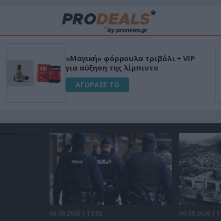
Μεταμόρφωσε τον κήπο σου με το
ικό
Ultra Box Μίνι Αλυσοπρίονο με
μπαταρία λιθίου
ΑΓΟΡΑΣΕ ΤΟ
06.08.2026 | 12:02
06.08.2026 | 1