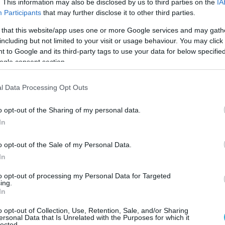
. This information may also be disclosed by us to third parties on the
IA
Participants
that may further disclose it to other third parties.
 υπηρεσίες της Γενικής Γραμματείας
 that this website/app uses one or more Google services and may gath
Φυσικών Καταστροφών και Κρατικής Αρωγής
including but not limited to your visit or usage behaviour. You may click 
λήρη ετοιμότητα και συνεργάζονται με τις
 to Google and its third-party tags to use your data for below specifi
ια την αξιολόγηση των επιπτώσεων.
ogle consent section.
από τους ελέγχους που πραγματοποιούνται
l Data Processing Opt Outs
ί περιορισμένες ζημιές, όπως η κατάρρευση
o opt-out of the Sharing of my personal data.
 σε κατοικία, μικρές ρωγμές σε ορισμένα
In
ές κατολισθήσεις μικρής έκτασης σε σημεία
ύου. Δεν έχουν αναφερθεί τραυματισμοί ούτε
o opt-out of the Sale of my Personal Data.
ημιές.
In
νοδευόμενος από τον Γενικό Γραμματέα
to opt-out of processing my Personal Data for Targeted
ing.
Φυσικών Καταστροφών και Κρατικής Αρωγής,
In
 μεταβαίνει στο Προκόπι και τη Δαφνούσα
o opt-out of Collection, Use, Retention, Sale, and/or Sharing
ενημερωθεί επιτόπου για την κατάσταση.
ersonal Data that Is Unrelated with the Purposes for which it
lected.