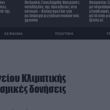
σοι
Πολωνία: Συνελήφθη Ουκρανός
Ουκρανία: Σ
σεις
υπάλληλος της πρεσβείας στα
μετατράπηκ
τά της
σύνορα – Κατηγορείται για
εξοπλισμός 
μεταφορά μεγάλων ποσών και
μετά από ρ
χρυσού
(βίντεο)
ΑΣΦΑΛΕΙΑ
ΠΟΛΙΤΙΚΗ
Υ
είου Κλιματικής
ισμικές δονήσεις