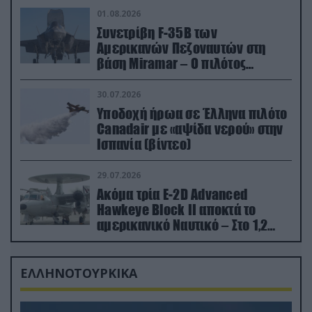
01.08.2026
Συνετρίβη F-35B των
Αμερικανών Πεζοναυτών στη
βάση Miramar – Ο πιλότος
εκτινάχθηκε εγκαίρως
30.07.2026
Υποδοχή ήρωα σε Έλληνα πιλότο
Canadair με «αψίδα νερού» στην
Ισπανία (βίντεο)
29.07.2026
Ακόμα τρία E-2D Advanced
Hawkeye Block II αποκτά το
αμερικανικό Ναυτικό – Στο 1,2
δισ.δολάρια το κόστος
ΕΛΛΗΝΟΤΟΥΡΚΙΚΑ