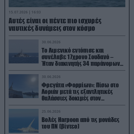
15.07.2026 | 16:03
Aυτές είναι οι πέντε πιο ισχυρές
ναυτικές δυνάμεις στον κόσμο
30.06.2026
Το Λιμενικό εντόπισε και
συνέλαβε 17χρονο Σουδανό –
Ήταν διακινητής 34 παράνομων
μεταναστών
30.06.2026
Φρεγάτα «Φορμίων»: Πίσω στο
Λοριάν μετά τις εξαντλητικές
θαλάσσιες δοκιμές στον
απαιτητικό Βισκαϊκό
25.06.2026
Βολές Harpoon από τις μονάδες
του ΠΝ (βίντεο)