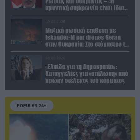
Ρωσίας και Ουκρανίας – «Η
αμυντική συμφωνία είναι ίδια
με το άρθρο 5 του ΝΑΤΟ» (upd)
09.08.2026
Μαζική ρωσική επίθεση με
Iskander-M και drones Geran
στην Ουκρανία: Στο στόχαστρο το
εργοστάσιο των Flamingo
08.08.2026
«Ελπίδα για τη Δημοκρατία»:
Καταγγελίες για «σπίλωση» από
πρώην στέλεχος του κόμματος
POPULAR 24H