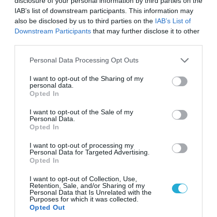
disclosure of your personal information by third parties on the
IAB’s list of downstream participants. This information may
also be disclosed by us to third parties on the
IAB’s List of
Downstream Participants
that may further disclose it to other
third parties.
Please note that this website/app uses one or more Google
Personal Data Processing Opt Outs
services and may gather and store information including but
not limited to your visit or usage behaviour. You may click to
I want to opt-out of the Sharing of my
personal data.
grant or deny consent to Google and its third-party tags to
Opted In
use your data for below specified purposes in below Google
consent section.
I want to opt-out of the Sale of my
Personal Data.
08.08.2026 | 09:02
Opted In
«Η απόλυτη τραγωδία»: Η «αιχμηρή» ανάρτηση
του Αρκά για τα τατουάζ (φωτο)
I want to opt-out of processing my
Personal Data for Targeted Advertising.
Opted In
I want to opt-out of Collection, Use,
Retention, Sale, and/or Sharing of my
Personal Data that Is Unrelated with the
Purposes for which it was collected.
Opted Out