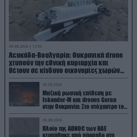
09.08.2026 | 12:02
Λευκάδα-Βουλγαρία: Ουκρανικά drone
χτυπούν την εθνική κυριαρχία και
θέτουν σε κίνδυνο οικονομίες χωρών
του ΝΑΤΟ
09.08.2026
Μαζική ρωσική επίθεση με
Iskander-M και drones Geran
στην Ουκρανία: Στο στόχαστρο το
εργοστάσιο των Flamingo
08.08.2026
Πλοίο της ADNOC των ΗΑΕ
κτυπήθηκε από πύραυλο στα