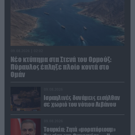
09.08.2026 | 02:02
Νέο κτύπημα στα Στενά του Ορμούζ:
Πύραυλος έπληξε πλοίο κοντά στο
Ομάν
09.08.2026
Ισραηλινές δυνάμεις εισήλθαν
σε χωριό του νότιου Λιβάνου
09.08.2026
Τουρκία: Ζητά «μορατόριουμ»