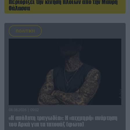
Περιορίζει την κίνηση πλοίων από την Μαύρη
Θάλασσα
ΠΟΛΙΤΙΚΗ
08.08.2026 | 09:02
«Η απόλυτη τραγωδία»: Η «αιχμηρή» ανάρτηση
του Αρκά για τα τατουάζ (φωτο)