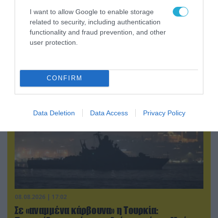
I want to allow Google to enable storage
related to security, including authentication
08.08.2026 | 13:02
functionality and fraud prevention, and other
Βίντεο: Ρωσική βόμβα FAB-3000 «εξαφανίζει
user protection.
από τον χάρτη» σημείο διέλευσης των
ουκρανικών δυνάμεων στην Ζαπορίζια
CONFIRM
Data Deletion
Data Access
Privacy Policy
08.08.2026 | 17:02
Σε «αναμμένα κάρβουνα» η Τουρκία: