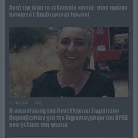
Αυτή την ώρα το τελευταίο «αντίο» στον πρώην
υπουργό Ι.Βαρβιτσιώτη (φωτο)
04.08.2026 | 13:02
Η ανακοίνωση του Πανελλήνιου Σωματείου
Πυροσβεστών για την δημοσιογράφο του OPEN
που γέλασε στη φωτιά