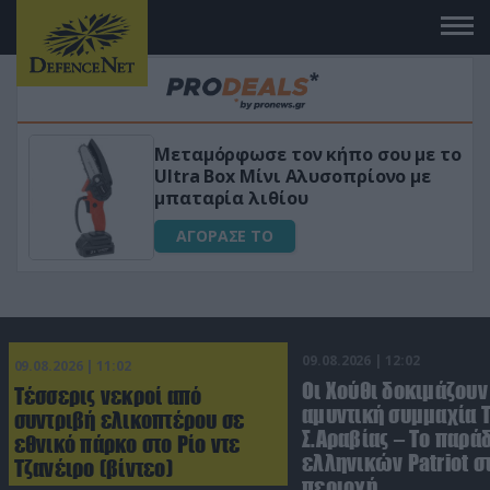
 το
«Μαγική» φόρμουλα τριβόλι + VIP
για αύξηση της λίμπιντο
ΑΓΟΡΑΣΕ ΤΟ
09.08.2026 | 12:02
09.08.2026 | 11:02
Οι Χούθι δοκιμάζουν
Τέσσερις νεκροί από
αμυντική συμμαχία 
συντριβή ελικοπτέρου σε
Σ.Αραβίας – Το παρά
εθνικό πάρκο στο Ρίο ντε
ελληνικών Patriot σ
Τζανέιρο (βίντεο)
περιοχή