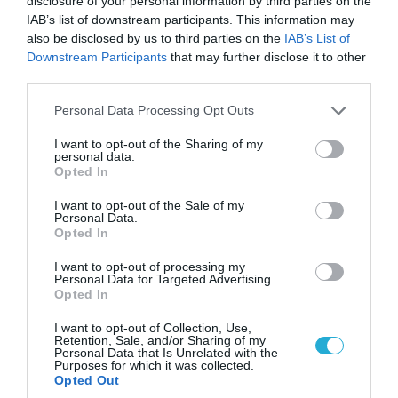
disclosure of your personal information by third parties on the
IAB’s list of downstream participants. This information may
also be disclosed by us to third parties on the
IAB’s List of
Downstream Participants
that may further disclose it to other
third parties.
Please note that this website/app uses one or more Google
Personal Data Processing Opt Outs
services and may gather and store information including but
not limited to your visit or usage behaviour. You may click to
I want to opt-out of the Sharing of my
personal data.
grant or deny consent to Google and its third-party tags to
Opted In
use your data for below specified purposes in below Google
consent section.
I want to opt-out of the Sale of my
Personal Data.
05.08.2026 | 15:02
Opted In
ΗΠΑ: Σε εξέλιξη έρευνα της FAA για
I want to opt-out of processing my
περιστατικό με το προεδρικό ελικόπτερο
Personal Data for Targeted Advertising.
Marine One που μετέφερε τον Ν.Τραμπ
Opted In
I want to opt-out of Collection, Use,
Retention, Sale, and/or Sharing of my
Personal Data that Is Unrelated with the
ΠΟΛΙΤΙΚΗ
Purposes for which it was collected.
Opted Out