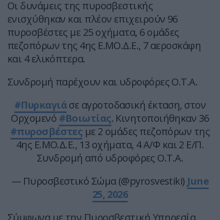
Oι δυνάμεις της πυροσβεστικής
ενισχύθηκαν και πλέον επιχειρούν 96
πυροσβέστες με 25 οχήματα, 6 ομάδες
πεζοπόρων της 4ης Ε.ΜΟ.Δ.Ε., 7 αεροσκάφη
και 4 ελικόπτερα.
Συνδρομή παρέχουν και υδροφόρες Ο.Τ.Α.
#Πυρκαγιά
σε αγροτοδασική έκταση, στον
Ορχομενό
#Βοιωτίας
. Κινητοποιήθηκαν 36
#πυροσβέστες
με 2 ομάδες πεζοπόρων της
4ης Ε.ΜΟ.Δ.Ε., 13 οχήματα, 4 Α/Φ και 2 Ε/Π.
Συνδρομή από υδροφόρες Ο.Τ.Α.
— Πυροσβεστικό Σώμα (@pyrosvestiki)
June
25, 2026
Σύμφωνα με την Πυροσβεστική Υπηρεσία,