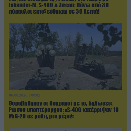
Iskander-Μ, S-400 & Zircon: Πάνω από 30
πύραυλοι εκτοξεύθηκαν σε 30 λεπτά!
06.08.2026 | 00:02
Θορυβήθηκαν οι Ουκρανοί με τις δηλώσεις
Ρώσου υποπτέραρχου: «S-400 κατέρριψαν 10
MiG-29 σε μόλις μια μέρα!»