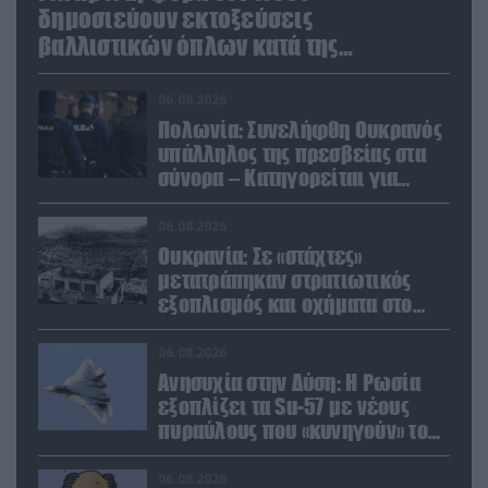
δημοσιεύουν εκτοξεύσεις
βαλλιστικών όπλων κατά της
Ουκρανίας
06.08.2026
Πολωνία: Συνελήφθη Ουκρανός
υπάλληλος της πρεσβείας στα
σύνορα – Κατηγορείται για
μεταφορά μεγάλων ποσών και
χρυσού
06.08.2026
Ουκρανία: Σε «στάχτες»
μετατράπηκαν στρατιωτικός
εξοπλισμός και οχήματα στο
Κίεβο μετά από ρωσικά
πλήγματα (βίντεο)
06.08.2026
Ανησυχία στην Δύση: H Ρωσία
εξοπλίζει τα Su-57 με νέους
πυραύλους που «κυνηγούν» τον
στόχο μέσα από παρεμβολές!
06.08.2026