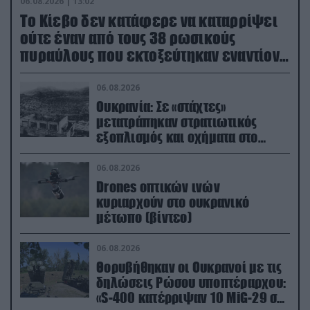
06.08.2026 | 13:02
Το Κίεβο δεν κατάφερε να καταρρίψει
ούτε έναν από τους 38 ρωσικούς
πυραύλους που εκτοξεύτηκαν εναντίον
του
06.08.2026
Ουκρανία: Σε «στάχτες»
μετατράπηκαν στρατιωτικός
εξοπλισμός και οχήματα στο
Κίεβο μετά από ρωσικά
πλήγματα (βίντεο)
06.08.2026
Drones οπτικών ινών
κυριαρχούν στο ουκρανικό
μέτωπο (βίντεο)
06.08.2026
Θορυβήθηκαν οι Ουκρανοί με τις
δηλώσεις Ρώσου υποπτέραρχου:
«S-400 κατέρριψαν 10 MiG-29 σε