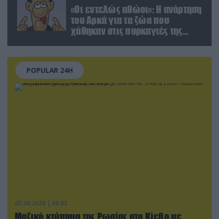
«Οι εντελώς αθώοι»: Η ανάρτηση
του Αρκά για τα ζώα που
χάθηκαν στις πυρκαγιές της
Αττικής (φωτο)
POPULAR 24H
05.08.2026 | 08:02
Μαζικό κτύπημα της Ρωσίας στο Κίεβο με