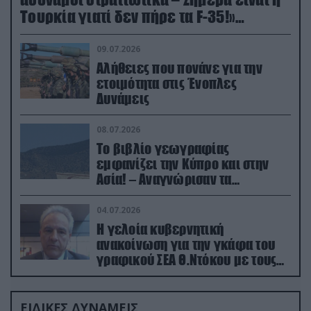
Τουρκία γιατί δεν πήρε τα F-35!»
(βίντεο)
09.07.2026
Αλήθειες που πονάνε για την
ετοιμότητα στις Ένοπλες
Δυνάμεις
08.07.2026
Το βιβλίο γεωγραφίας
εμφανίζει την Κύπρο και στην
Ασία! – Αναγνώρισαν τα
κατεχόμενα; (φωτο)
04.07.2026
Η γελοία κυβερνητική
ανακοίνωση για την γκάφα του
γραφικού ΣΕΑ Θ.Ντόκου με τους
Ρώσους φαρσέρ
ΕΙΔΙΚΕΣ ΔΥΝΑΜΕΙΣ