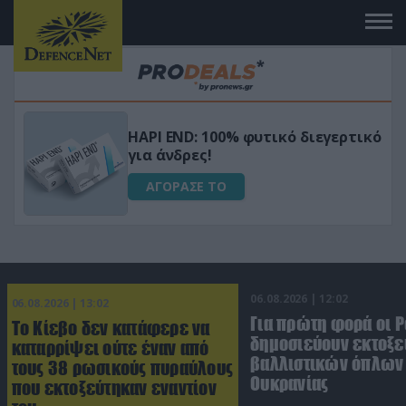
Μεταμόρφωσε τον κήπο σου με το
ικό
Ultra Box Μίνι Αλυσοπρίονο με
μπαταρία λιθίου
ΑΓΟΡΑΣΕ ΤΟ
06.08.2026 | 12:02
06.08.2026 | 13:02
Για πρώτη φορά οι 
Το Κίεβο δεν κατάφερε να
δημοσιεύουν εκτοξε
καταρρίψει ούτε έναν από
βαλλιστικών όπλων 
τους 38 ρωσικούς πυραύλους
Ουκρανίας
που εκτοξεύτηκαν εναντίον