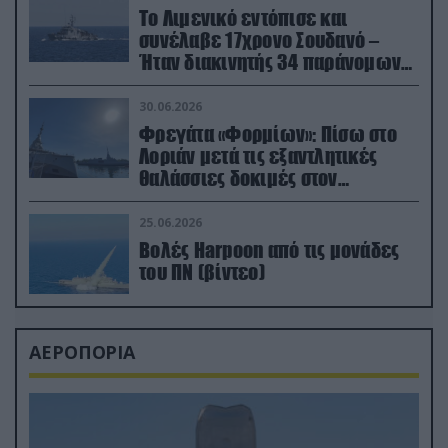
Το Λιμενικό εντόπισε και
συνέλαβε 17χρονο Σουδανό –
Ήταν διακινητής 34 παράνομων
μεταναστών
30.06.2026
Φρεγάτα «Φορμίων»: Πίσω στο
Λοριάν μετά τις εξαντλητικές
θαλάσσιες δοκιμές στον
απαιτητικό Βισκαϊκό
25.06.2026
Βολές Harpoon από τις μονάδες
του ΠΝ (βίντεο)
ΑΕΡΟΠΟΡΙΑ