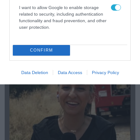
I want to allow Google to enable storage
related to security, including authentication
functionality and fraud prevention, and other
user protection.
04.08.2026 | 15:02
CONFIRM
Αυτή την ώρα το τελευταίο «αντίο» στον πρώην
υπουργό Ι.Βαρβιτσιώτη (φωτο)
Data Deletion
Data Access
Privacy Policy