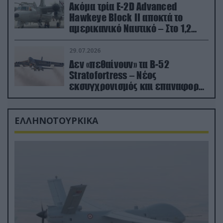
Ακόμα τρία E-2D Advanced
Hawkeye Block II αποκτά το
αμερικανικό Ναυτικό – Στο 1,2
δισ.δολάρια το κόστος
29.07.2026
Δεν «πεθαίνουν» τα Β-52
Stratofortress – Νέος
εκσυγχρονισμός και επαναφορά
από τα «νεκροταφεία»
ΕΛΛΗΝΟΤΟΥΡΚΙΚΑ