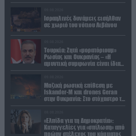
09.08.2026
Ισραηλινές δυνάμεις εισήλθαν
σε χωριό του νότιου Λιβάνου
09.08.2026
Τουρκία: Ζητά «μορατόριουμ»
Ρωσίας και Ουκρανίας – «Η
αμυντική συμφωνία είναι ίδια
με το άρθρο 5 του ΝΑΤΟ» (upd)
09.08.2026
Μαζική ρωσική επίθεση με
Iskander-M και drones Geran
στην Ουκρανία: Στο στόχαστρο το
εργοστάσιο των Flamingo
08.08.2026
«Ελπίδα για τη Δημοκρατία»:
Καταγγελίες για «σπίλωση» από
πρώην στέλεχος του κόμματος