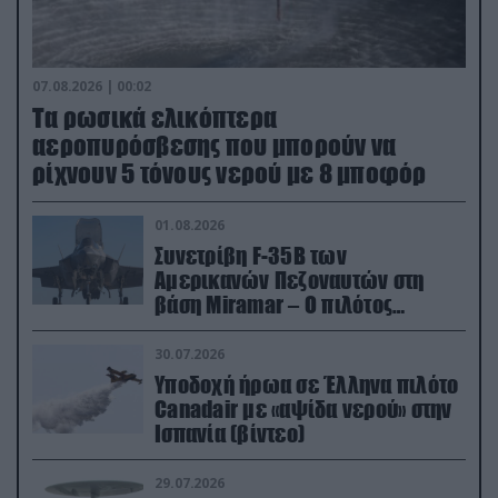
07.08.2026 | 00:02
Τα ρωσικά ελικόπτερα
αεροπυρόσβεσης που μπορούν να
ρίχνουν 5 τόνους νερού με 8 μποφόρ
01.08.2026
Συνετρίβη F-35B των
Αμερικανών Πεζοναυτών στη
βάση Miramar – Ο πιλότος
εκτινάχθηκε εγκαίρως
30.07.2026
Υποδοχή ήρωα σε Έλληνα πιλότο
Canadair με «αψίδα νερού» στην
Ισπανία (βίντεο)
29.07.2026