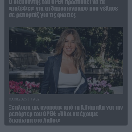
O διευθυντής του OPEN προσπαθεί να τα
«μαζέψει» για τη δημοσιογράφο που γέλασε
σε ρεπορτάζ για τις φωτιές
03.08.2026 | 19:02
Ξέπλυμα της ανοησίας από τη Α.Γιάμαλη για την
ρεπόρτερ του ΟΡΕΝ: «Όλοι να έχουμε
δικαίωμα στο λάθος»