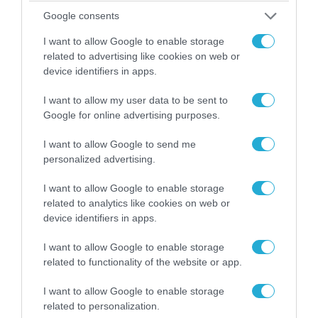
Google consents
I want to allow Google to enable storage
08.08.2026 | 14:02
related to advertising like cookies on web or
«Φώτισε» το Κίεβο μετά από χτύπημα με
device identifiers in apps.
υπερηχητικό 3M22 Zircon: Σοκαρισμένος
I want to allow my user data to be sent to
Ουκρανός κατέγραψε τη στιγμή (βίντεο)
Google for online advertising purposes.
I want to allow Google to send me
personalized advertising.
I want to allow Google to enable storage
related to analytics like cookies on web or
device identifiers in apps.
I want to allow Google to enable storage
related to functionality of the website or app.
I want to allow Google to enable storage
related to personalization.
08.08.2026 | 09:02