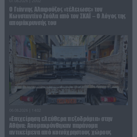
07.08.2026 | 20:02
Ο Γιάννης Αλαφούζος «τέλειωσε» τον
Κωνσταντίνο Ζούλα από τον ΣΚΑΪ – Ο λόγος της
απομάκρυνσής του
06.08.2026 | 14:02
«Επιχείρηση ελεύθερα πεζοδρόμια» στην
Αθήνα: Απομακρύνθηκαν παράνομα
αντικείμενα από κοινόχρηστους χώρους