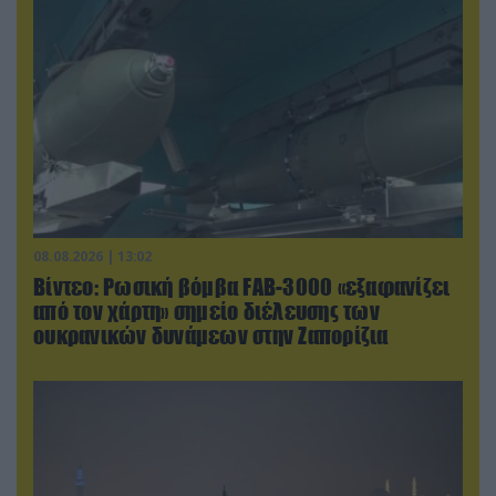
08.08.2026 | 13:02
Βίντεο: Ρωσική βόμβα FAB-3000 «εξαφανίζει
από τον χάρτη» σημείο διέλευσης των
ουκρανικών δυνάμεων στην Ζαπορίζια