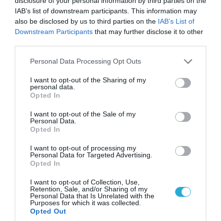
disclosure of your personal information by third parties on the
IAB’s list of downstream participants. This information may
also be disclosed by us to third parties on the
IAB’s List of
Downstream Participants
that may further disclose it to other
third parties.
Please note that this website/app uses one or more Google
Personal Data Processing Opt Outs
services and may gather and store information including but
not limited to your visit or usage behaviour. You may click to
I want to opt-out of the Sharing of my
08.08.2026 | 18:02
personal data.
grant or deny consent to Google and its third-party tags to
Βάσει της τριμερούς συμφωνίας Τουρκίας,
Opted In
use your data for below specified purposes in below Google
Σ.Αραβίας & Πακιστάν θα πολεμήσουν Ριάντ και
consent section.
I want to opt-out of the Sale of my
Ισλαμαμπάντ κατά της Ελλάδας!
Personal Data.
Opted In
I want to opt-out of processing my
Personal Data for Targeted Advertising.
Opted In
I want to opt-out of Collection, Use,
Retention, Sale, and/or Sharing of my
Personal Data that Is Unrelated with the
Purposes for which it was collected.
Opted Out