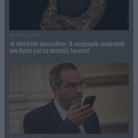
08.08.2026 | 09:02
«Η απόλυτη τραγωδία»: Η «αιχμηρή» ανάρτηση
του Αρκά για τα τατουάζ (φωτο)