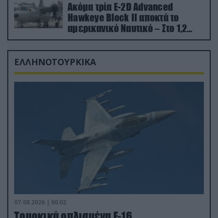
Ακόμα τρία E-2D Advanced
Hawkeye Block II αποκτά το
αμερικανικό Ναυτικό – Στο 1,2
δισ.δολάρια το κόστος
ΕΛΛΗΝΟΤΟΥΡΚΙΚΑ
07.08.2026 | 00:02
Τουρκικά οπλισμένα F-16