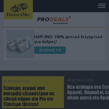
Μεταμόρφωσε τον κήπο σου με το
ικό
Ultra Box Μίνι Αλυσοπρίονο με
μπαταρία λιθίου
ΑΓΟΡΑΣΕ ΤΟ
09.08.2026 | 02:02
09.08.2026 | 11:02
Νέο κτύπημα στα Στε
Τέσσερις νεκροί από
Ορμούζ: Πύραυλος έ
συντριβή ελικοπτέρου σε
πλοίο κοντά στο Ομά
εθνικό πάρκο στο Ρίο ντε
Τζανέιρο (βίντεο)