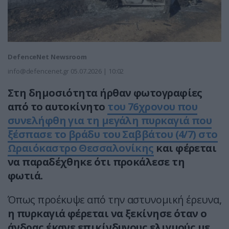
DefenceNet Newsroom
info@defencenet.gr
05.07.2026 | 10:02
Στη δημοσιότητα ήρθαν φωτογραφίες
από το αυτοκίνητο
του 76χρονου που
συνελήφθη για τη μεγάλη πυρκαγιά που
ξέσπασε το βράδυ του Σαββάτου (4/7) στο
Ωραιόκαστρο Θεσσαλονίκης
και φέρεται
να παραδέχθηκε ότι προκάλεσε τη
φωτιά.
Όπως προέκυψε από την αστυνομική έρευνα,
η πυρκαγιά φέρεται να ξεκίνησε όταν ο
άνδρας έκανε επικίνδυνους ελιγμούς με