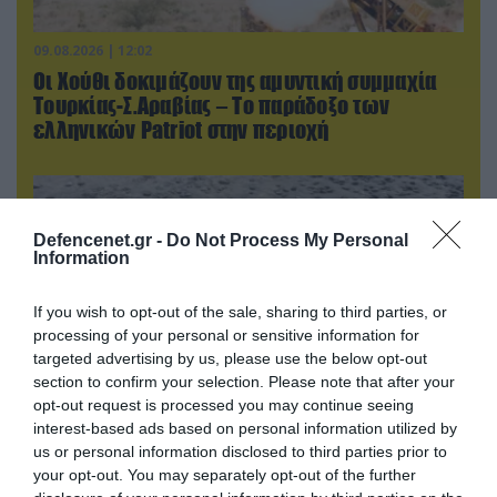
09.08.2026 | 12:02
Οι Χούθι δοκιμάζουν της αμυντική συμμαχία
Τουρκίας-Σ.Αραβίας – Το παράδοξο των
ελληνικών Patriot στην περιοχή
Defencenet.gr -
Do Not Process My Personal
Information
If you wish to opt-out of the sale, sharing to third parties, or
processing of your personal or sensitive information for
targeted advertising by us, please use the below opt-out
section to confirm your selection. Please note that after your
opt-out request is processed you may continue seeing
interest-based ads based on personal information utilized by
09.08.2026 | 12:02
us or personal information disclosed to third parties prior to
Λευκάδα-Βουλγαρία: Ουκρανικά drone
your opt-out. You may separately opt-out of the further