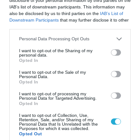
disclosure of your personal information by third parties on the
χτυπούν την εθνική κυριαρχία και θέτουν σε
IAB’s list of downstream participants. This information may
κίνδυνο οικονομίες χωρών του ΝΑΤΟ
also be disclosed by us to third parties on the
IAB’s List of
Downstream Participants
that may further disclose it to other
third parties.
ΠΟΛΙΤΙΚΗ
Please note that this website/app uses one or more Google
Personal Data Processing Opt Outs
services and may gather and store information including but
not limited to your visit or usage behaviour. You may click to
I want to opt-out of the Sharing of my
personal data.
grant or deny consent to Google and its third-party tags to
Opted In
use your data for below specified purposes in below Google
consent section.
I want to opt-out of the Sale of my
Personal Data.
Opted In
I want to opt-out of processing my
Personal Data for Targeted Advertising.
Opted In
I want to opt-out of Collection, Use,
09.08.2026 | 17:02
Retention, Sale, and/or Sharing of my
Personal Data that Is Unrelated with the
ΣΥΡΙΖΑ για υποκλοπές: «Το (παρα)κράτος της ΝΔ
Purposes for which it was collected.
έχει συνέχεια και συνέπεια»
Opted Out