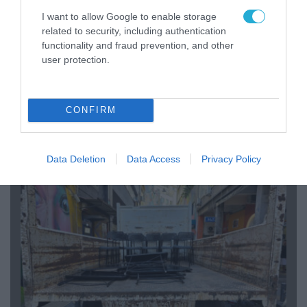
I want to allow Google to enable storage
related to security, including authentication
functionality and fraud prevention, and other
user protection.
07.08.2026 | 20:02
CONFIRM
Ο Γιάννης Αλαφούζος «τέλειωσε» τον
Κωνσταντίνο Ζούλα από τον ΣΚΑΪ – Ο λόγος της
απομάκρυνσής του
Data Deletion
Data Access
Privacy Policy