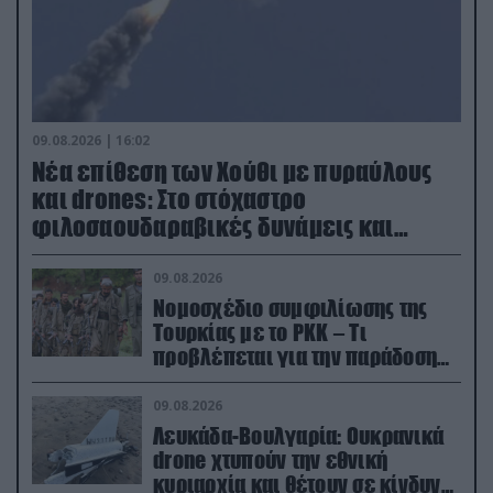
09.08.2026 | 16:02
Νέα επίθεση των Χούθι με πυραύλους
και drones: Στο στόχαστρο
φιλοσαουδαραβικές δυνάμεις και
εγκαταστάσεις
09.08.2026
Νομοσχέδιο συμφιλίωσης της
Τουρκίας με το ΡΚΚ – Τι
προβλέπεται για την παράδοση
των όπλων
09.08.2026
Λευκάδα-Βουλγαρία: Ουκρανικά
drone χτυπούν την εθνική
κυριαρχία και θέτουν σε κίνδυνο