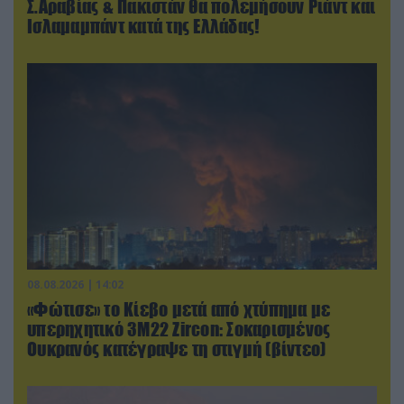
Σ.Αραβίας & Πακιστάν θα πολεμήσουν Ριάντ και
Ισλαμαμπάντ κατά της Ελλάδας!
08.08.2026 | 14:02
«Φώτισε» το Κίεβο μετά από χτύπημα με
υπερηχητικό 3M22 Zircon: Σοκαρισμένος
Ουκρανός κατέγραψε τη στιγμή (βίντεο)