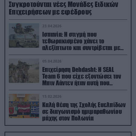
Συγκροτούνται νέες Μονάδες Ειδικών
Επιχειρήσεων με εφέδρους
23.04.2026
Ισπανία: Η στιγμή που
τεθωρακισμένο χάνει το
αλεξίπτωτο και συντρίβεται με
ορμή στο έδαφος (βίντεο)
05.04.2026
Επιχείρηση Dehdasht: Η SEAL
Team 6 που είχε εξοντώσει τον
Μπιν Λάντεν ήταν αυτή που
διέσωσε τον πιλότο του F-15
15.02.2026
Καλή θέση της Σχολής Ευελπίδων
σε διαγωνισμό ημιμαραθωνίου
μάχης στον Πολωνία