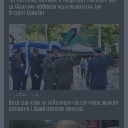
«Οι εντελώς αθώοι»: Η ανάρτηση του Αρκά για
τα ζώα που χάθηκαν στις πυρκαγιές της
Αττικής (φωτο)
04.08.2026 | 15:02
Αυτή την ώρα το τελευταίο «αντίο» στον πρώην
υπουργό Ι.Βαρβιτσιώτη (φωτο)