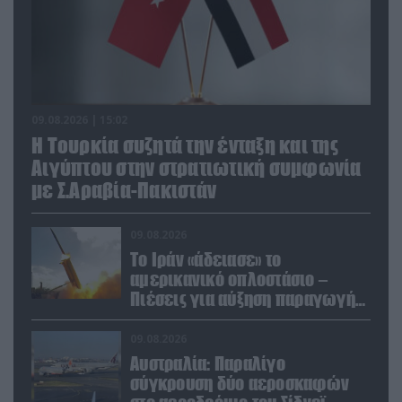
09.08.2026 | 15:02
Η Τουρκία συζητά την ένταξη και της
Αιγύπτου στην στρατιωτική συμφωνία
με Σ.Αραβία-Πακιστάν
09.08.2026
Το Ιράν «άδειασε» το
αμερικανικό οπλοστάσιο –
Πιέσεις για αύξηση παραγωγής
Patriot και THAAD
09.08.2026
Αυστραλία: Παραλίγο
σύγκρουση δύο αεροσκαφών