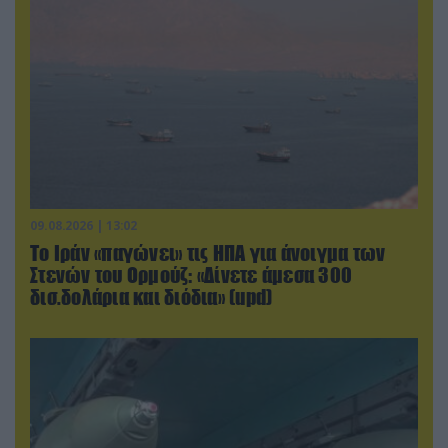
09.08.2026 | 13:02
Το Ιράν «παγώνει» τις ΗΠΑ για άνοιγμα των
Στενών του Ορμούζ: «Δίνετε άμεσα 300
δισ.δολάρια και διόδια» (upd)