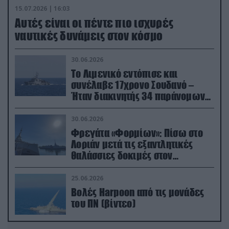
15.07.2026 | 16:03
Aυτές είναι οι πέντε πιο ισχυρές
ναυτικές δυνάμεις στον κόσμο
30.06.2026
Το Λιμενικό εντόπισε και
συνέλαβε 17χρονο Σουδανό –
Ήταν διακινητής 34 παράνομων
μεταναστών
30.06.2026
Φρεγάτα «Φορμίων»: Πίσω στο
Λοριάν μετά τις εξαντλητικές
θαλάσσιες δοκιμές στον
απαιτητικό Βισκαϊκό
25.06.2026
Βολές Harpoon από τις μονάδες
του ΠΝ (βίντεο)