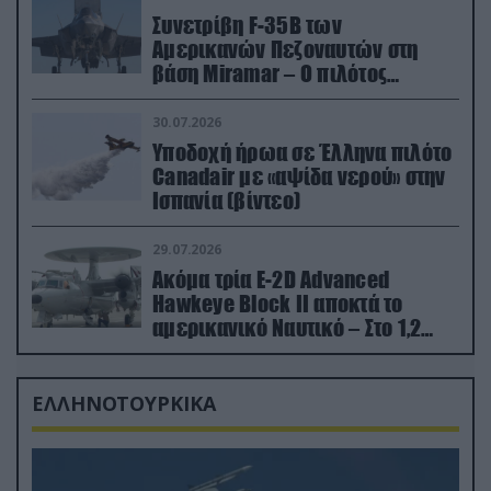
Συνετρίβη F-35B των
Αμερικανών Πεζοναυτών στη
βάση Miramar – Ο πιλότος
εκτινάχθηκε εγκαίρως
30.07.2026
Υποδοχή ήρωα σε Έλληνα πιλότο
Canadair με «αψίδα νερού» στην
Ισπανία (βίντεο)
29.07.2026
Ακόμα τρία E-2D Advanced
Hawkeye Block II αποκτά το
αμερικανικό Ναυτικό – Στο 1,2
δισ.δολάρια το κόστος
ΕΛΛΗΝΟΤΟΥΡΚΙΚΑ