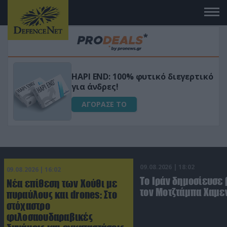
Μεταμόρφωσε τον κήπο σου με το
ικό
Ultra Box Μίνι Αλυσοπρίονο με
μπαταρία λιθίου
ΑΓΟΡΑΣΕ ΤΟ
09.08.2026 | 18:02
09.08.2026 | 16:02
Το Ιράν δημοσίευσε 
Νέα επίθεση των Χούθι με
τον Μοτζτάμπα Χαμε
πυραύλους και drones: Στο
στόχαστρο
φιλοσαουδαραβικές