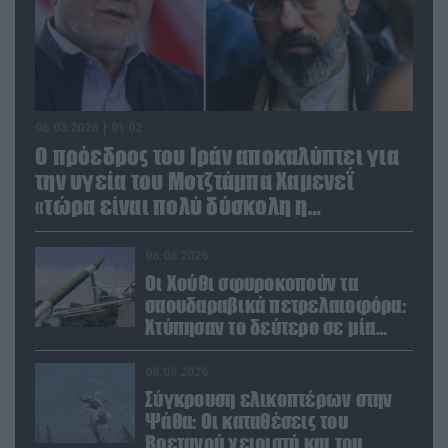
06.08.2026 | 01:02
Ο πρόεδρος του Ιράν αποκαλύπτει για
την υγεία του Μοτζτάμπα Χαμενεΐ
«τώρα είναι πολύ δύσκολη η
επικοινωνία»
06.08.2026
Οι Χούθι σφυροκοπούν τα
σαουδαραβικά πετρελαιοφόρα:
Χτύπησαν το δεύτερο σε μία
ημέρα στην Ερυθρά Θάλασσα
06.08.2026
Σύγκρουση ελικοπτέρων στην
Ψάθα: Οι καταθέσεις του
Βρετανού χειριστή και του