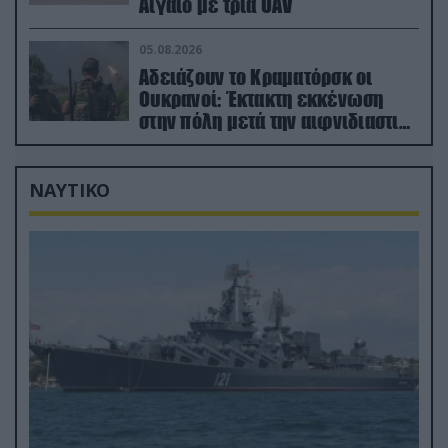
Αιγαίο με τρία UAV
05.08.2026
Αδειάζουν το Κραματόρσκ οι
Ουκρανοί: Έκτακτη εκκένωση
στην πόλη μετά την αιφνιδιαστική
προώθηση των Ρώσων (βίντεο)
ΝΑΥΤΙΚΟ