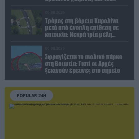
Έλληνα πιλότου από το δεύτερο
μέσο
06.08.2026
Τρόμος στη βόρεια Καρολίνα
μετά από ένοπλη επίθεση σε
κατοικία: Νεκρά τρία μέλη
οικογένειας – 4 οι τραυματίες
(upd)
06.08.2026
Σφραγίζεται το αιολικό πάρκο
στη Βοιωτία: Γιατί οι Αρχές
ξεκινούν έρευνες στο σημείο
POPULAR 24H