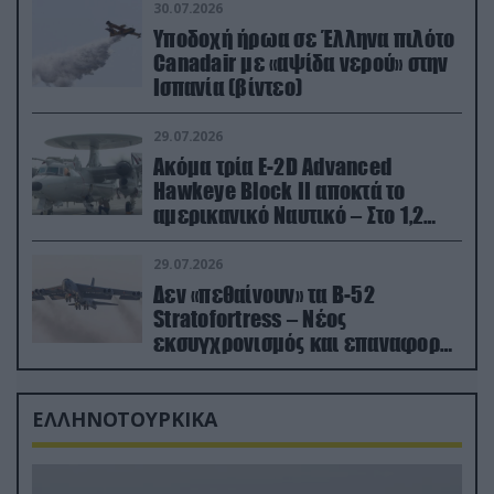
30.07.2026
Υποδοχή ήρωα σε Έλληνα πιλότο
Canadair με «αψίδα νερού» στην
Ισπανία (βίντεο)
29.07.2026
Ακόμα τρία E-2D Advanced
Hawkeye Block II αποκτά το
αμερικανικό Ναυτικό – Στο 1,2
δισ.δολάρια το κόστος
29.07.2026
Δεν «πεθαίνουν» τα Β-52
Stratofortress – Νέος
εκσυγχρονισμός και επαναφορά
από τα «νεκροταφεία»
ΕΛΛΗΝΟΤΟΥΡΚΙΚΑ