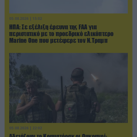
05.08.2026 | 15:02
ΗΠΑ: Σε εξέλιξη έρευνα της FAA για
περιστατικό με το προεδρικό ελικόπτερο
Marine One που μετέφερε τον Ν.Τραμπ
05.08.2026 | 22:02
Αδειάζουν το Κραματόρσκ οι Ουκρανοί: