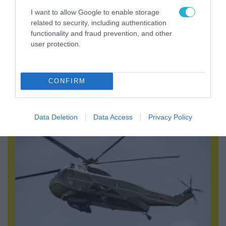
I want to allow Google to enable storage
related to security, including authentication
functionality and fraud prevention, and other
user protection.
05.08.2026 | 20:02
CONFIRM
Η Κίνα επέδειξε για πρώτη φορά την
αεροπορική πυρηνική της τριάδα και
προκάλεσε διεθνές σοκ – Δείτε βίντεο
Data Deletion
Data Access
Privacy Policy