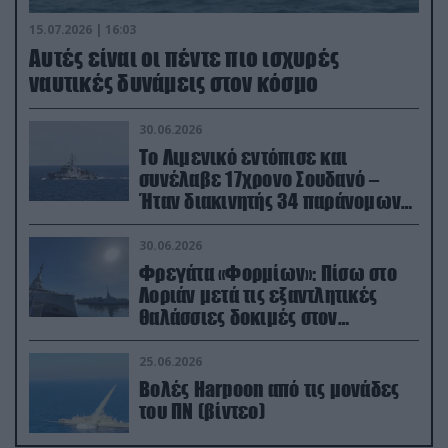
15.07.2026 | 16:03
Aυτές είναι οι πέντε πιο ισχυρές
ναυτικές δυνάμεις στον κόσμο
30.06.2026
Το Λιμενικό εντόπισε και
συνέλαβε 17χρονο Σουδανό –
Ήταν διακινητής 34 παράνομων
μεταναστών
30.06.2026
Φρεγάτα «Φορμίων»: Πίσω στο
Λοριάν μετά τις εξαντλητικές
θαλάσσιες δοκιμές στον
απαιτητικό Βισκαϊκό
25.06.2026
Βολές Harpoon από τις μονάδες
του ΠΝ (βίντεο)