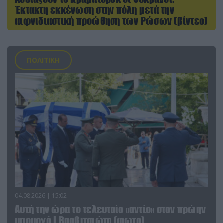
Έκτακτη εκκένωση στην πόλη μετά την
αιφνιδιαστική προώθηση των Ρώσων (βίντεο)
ΠΟΛΙΤΙΚΗ
04.08.2026 | 15:02
Αυτή την ώρα το τελευταίο «αντίο» στον πρώην
υπουργό Ι.Βαρβιτσιώτη (φωτο)