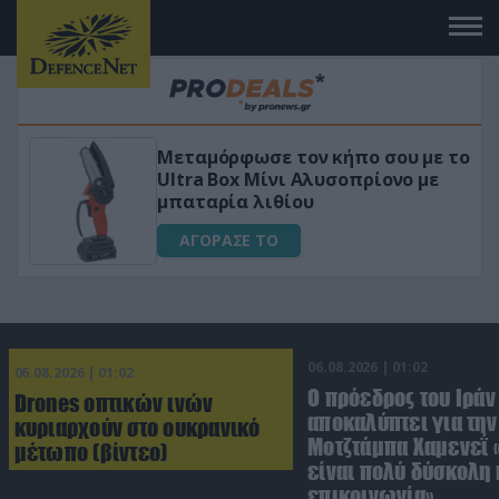
Μεταμόρφωσε τον κήπο σου με το
ικό
Ultra Box Μίνι Αλυσοπρίονο με
μπαταρία λιθίου
ΑΓΟΡΑΣΕ ΤΟ
06.08.2026 | 01:02
06.08.2026 | 01:02
Ο πρόεδρος του Ιράν
Drones οπτικών ινών
αποκαλύπτει για την
κυριαρχούν στο ουκρανικό
Μοτζτάμπα Χαμενεΐ 
μέτωπο (βίντεο)
είναι πολύ δύσκολη 
επικοινωνία»