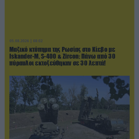
05.08.2026 | 08:02
Μαζικό κτύπημα της Ρωσίας στο Κίεβο με
Iskander-Μ, S-400 & Zircon: Πάνω από 30
πύραυλοι εκτοξεύθηκαν σε 30 λεπτά!