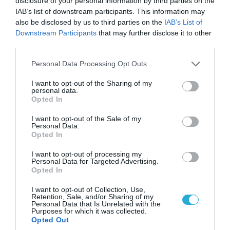
Ντονμπάς με εντολή Πούτιν: Οι αλλαγές στη
disclosure of your personal information by third parties on the
διοίκηση και πύραυλοι από τη Β.Κορέα
IAB’s list of downstream participants. This information may
also be disclosed by us to third parties on the
IAB’s List of
Downstream Participants
that may further disclose it to other
third parties.
Please note that this website/app uses one or more Google
Personal Data Processing Opt Outs
services and may gather and store information including but
not limited to your visit or usage behaviour. You may click to
I want to opt-out of the Sharing of my
personal data.
grant or deny consent to Google and its third-party tags to
Opted In
use your data for below specified purposes in below Google
consent section.
I want to opt-out of the Sale of my
Personal Data.
Opted In
I want to opt-out of processing my
05.08.2026 | 22:02
Personal Data for Targeted Advertising.
Opted In
Το Ομάν συμφώνησε ότι τα Στενά του Ορμούζ
είναι υπό ιρανική κυριαρχία και επιτεύχθηκε
I want to opt-out of Collection, Use,
συμφωνία
Retention, Sale, and/or Sharing of my
Personal Data that Is Unrelated with the
Purposes for which it was collected.
Opted Out