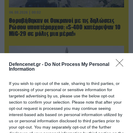
06.08.2026 | 00:02
Θορυβήθηκαν οι Ουκρανοί με τις δηλώσεις
Ρώσου υποπτέραρχου: «S-400 κατέρριψαν 10
MiG-29 σε μόλις μια μέρα!»
Defencenet.gr -
Do Not Process My Personal
Information
If you wish to opt-out of the sale, sharing to third parties, or
processing of your personal or sensitive information for
targeted advertising by us, please use the below opt-out
section to confirm your selection. Please note that after your
opt-out request is processed you may continue seeing
interest-based ads based on personal information utilized by
05.08.2026 | 20:02
us or personal information disclosed to third parties prior to
Αναδιάταξη για τον ρωσικό Στρατό στο
your opt-out. You may separately opt-out of the further