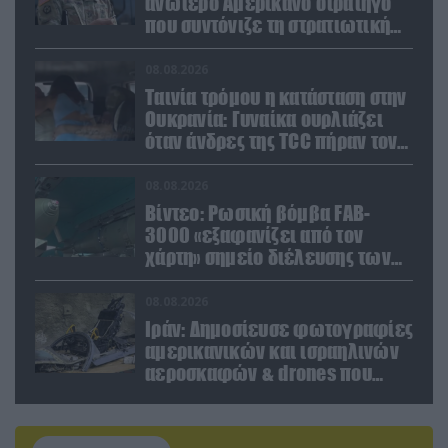
ανώτερο Αμερικανό στρατηγό
που συντόνιζε τη στρατιωτική
βοήθεια προς την Ουκρανία
08.08.2026
Ταινία τρόμου η κατάσταση στην
Ουκρανία: Γυναίκα ουρλιάζει
όταν άνδρες της TCC πήραν τον
σύντροφό της (βίντεο)
08.08.2026
Βίντεο: Ρωσική βόμβα FAB-
3000 «εξαφανίζει από τον
χάρτη» σημείο διέλευσης των
ουκρανικών δυνάμεων στην
Ζαπορίζια
08.08.2026
Ιράν: Δημοσίευσε φωτογραφίες
αμερικανικών και ισραηλινών
αεροσκαφών & drones που
καταρρίφθηκαν