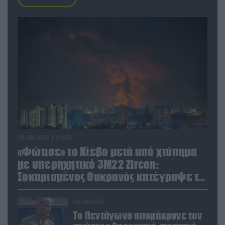
08.08.2026 | 14:02
«Φώτισε» το Κίεβο μετά από χτύπημα
με υπερηχητικό 3M22 Zircon:
Σοκαρισμένος Ουκρανός κατέγραψε τη
στιγμή (βίντεο)
08.08.2026
Το Πεντάγωνο απομάκρυνε τον