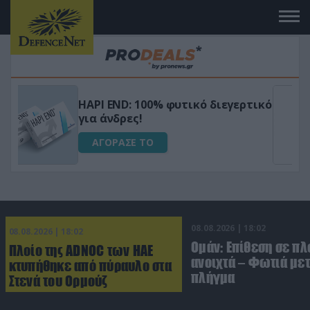
Μεταμόρφωσε τον κήπο σου με το
ικό
Ultra Box Μίνι Αλυσοπρίονο με
μπαταρία λιθίου
ΑΓΟΡΑΣΕ ΤΟ
08.08.2026 | 18:02
08.08.2026 | 18:02
Ομάν: Επίθεση σε πλ
Πλοίο της ADNOC των ΗΑΕ
ανοιχτά – Φωτιά με
κτυπήθηκε από πύραυλο στα
πλήγμα
Στενά του Ορμούζ