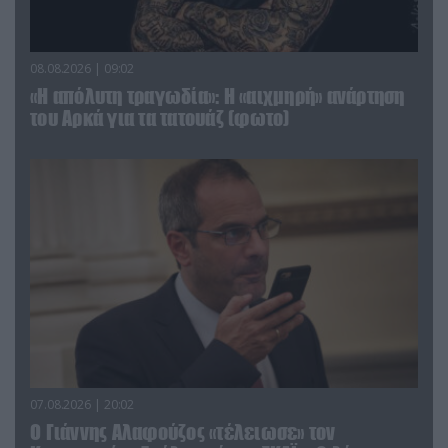
08.08.2026 | 09:02
«Η απόλυτη τραγωδία»: Η «αιχμηρή» ανάρτηση
του Αρκά για τα τατουάζ (φωτο)
07.08.2026 | 20:02
Ο Γιάννης Αλαφούζος «τέλειωσε» τον