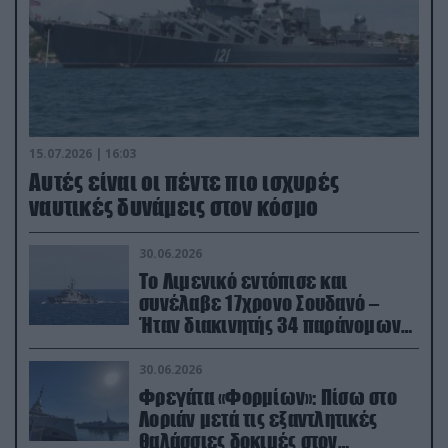
15.07.2026 | 16:03
Aυτές είναι οι πέντε πιο ισχυρές
ναυτικές δυνάμεις στον κόσμο
30.06.2026
Το Λιμενικό εντόπισε και
συνέλαβε 17χρονο Σουδανό –
Ήταν διακινητής 34 παράνομων
μεταναστών
30.06.2026
Φρεγάτα «Φορμίων»: Πίσω στο
Λοριάν μετά τις εξαντλητικές
θαλάσσιες δοκιμές στον