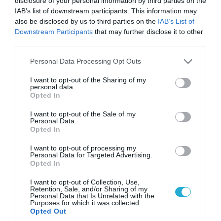
disclosure of your personal information by third parties on the
08.08.2026 | 14:02
IAB’s list of downstream participants. This information may
Η Τουρκία πουλάει στην Ουκρανία όλο το
also be disclosed by us to third parties on the
IAB’s List of
αμερικανικό πυραυλικό πυροβολικό της: MLRS
Downstream Participants
that may further disclose it to other
και ΑΤΑCMS
third parties.
Please note that this website/app uses one or more Google
Personal Data Processing Opt Outs
services and may gather and store information including but
not limited to your visit or usage behaviour. You may click to
I want to opt-out of the Sharing of my
personal data.
grant or deny consent to Google and its third-party tags to
Opted In
use your data for below specified purposes in below Google
consent section.
I want to opt-out of the Sale of my
Personal Data.
Opted In
I want to opt-out of processing my
Personal Data for Targeted Advertising.
Opted In
07.08.2026 | 18:02
I want to opt-out of Collection, Use,
Retention, Sale, and/or Sharing of my
«Κεραυνοί» της ρωσικής Βοστόκ κατέκαψαν
Personal Data that Is Unrelated with the
Purposes for which it was collected.
εξοπλισμό των ΗΠΑ με Ουκρανούς και
Opted Out
Αμερικανούς μισθοφόρους – Δείτε βίντεο