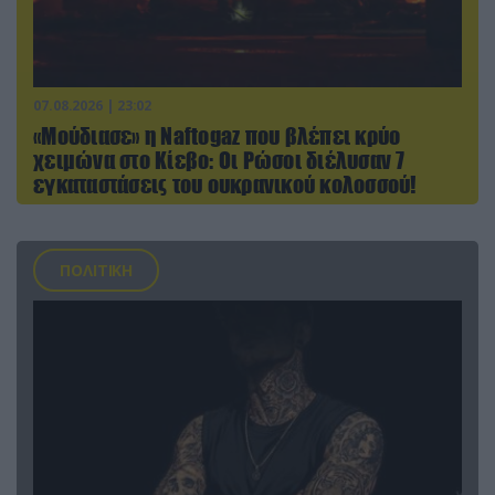
07.08.2026 | 23:02
«Μούδιασε» η Naftogaz που βλέπει κρύο
χειμώνα στο Κίεβο: Οι Ρώσοι διέλυσαν 7
εγκαταστάσεις του ουκρανικού κολοσσού!
ΠΟΛΙΤΙΚΗ