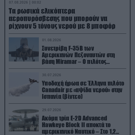
07.08.2026 | 00:02
Τα ρωσικά ελικόπτερα
αεροπυρόσβεσης που μπορούν να
ρίχνουν 5 τόνους νερού με 8 μποφόρ
01.08.2026
Συνετρίβη F-35B των
Αμερικανών Πεζοναυτών στη
βάση Miramar – Ο πιλότος
εκτινάχθηκε εγκαίρως
30.07.2026
Υποδοχή ήρωα σε Έλληνα πιλότο
Canadair με «αψίδα νερού» στην
Ισπανία (βίντεο)
29.07.2026
Ακόμα τρία E-2D Advanced
Hawkeye Block II αποκτά το
αμερικανικό Ναυτικό – Στο 1,2