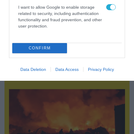
I want to allow Google to enable storage
related to security, including authentication
functionality and fraud prevention, and other
user protection.
CONFIRM
07.08.2026 | 19:02
Απετράπη το εγχείρημα Ουκρανών για
αντεπίθεση στο Κολομίγτσι: Δείτε το πριν & το
Data Deletion
Data Access
Privacy Policy
μετά της προσπάθειάς τους (βίντεο)