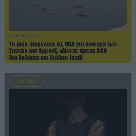
09.08.2026 | 13:02
Το Ιράν «παγώνει» τις ΗΠΑ για άνοιγμα των
Στενών του Ορμούζ: «Δίνετε άμεσα 300
δισ.δολάρια και διόδια» (upd)
ΠΟΛΙΤΙΚΗ