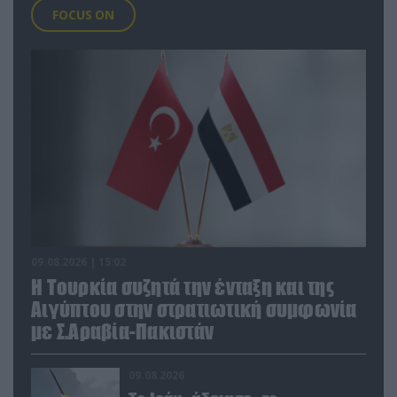
FOCUS ON
09.08.2026 | 15:02
Η Τουρκία συζητά την ένταξη και της
Αιγύπτου στην στρατιωτική συμφωνία
με Σ.Αραβία-Πακιστάν
09.08.2026