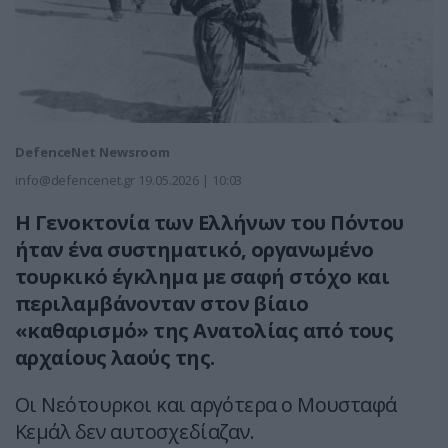
DefenceNet Newsroom
info@defencenet.gr
19.05.2026 | 10:03
Η Γενοκτονία των Ελλήνων του Πόντου
ήταν ένα
συστηματικό, οργανωμένο
τουρκικό έγκλημα
με σαφή στόχο και
περιλαμβάνονταν στον βίαιο
«καθαρισμό» της Ανατολίας από τους
αρχαίους λαούς της.
Οι Νεότουρκοι και αργότερα ο Μουσταφά
Κεμάλ δεν αυτοσχεδίαζαν.