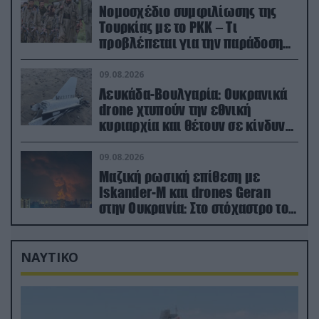
Νομοσχέδιο συμφιλίωσης της
Τουρκίας με το ΡΚΚ – Τι
προβλέπεται για την παράδοση
των όπλων
09.08.2026
Λευκάδα-Βουλγαρία: Ουκρανικά
drone χτυπούν την εθνική
κυριαρχία και θέτουν σε κίνδυνο
οικονομίες χωρών του ΝΑΤΟ
09.08.2026
Μαζική ρωσική επίθεση με
Iskander-M και drones Geran
στην Ουκρανία: Στο στόχαστρο το
εργοστάσιο των Flamingo
ΝΑΥΤΙΚΟ