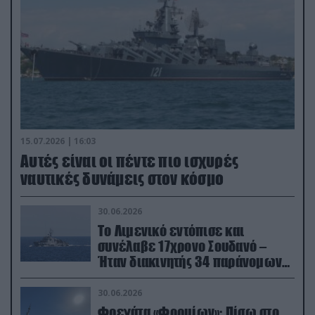
15.07.2026 | 16:03
Aυτές είναι οι πέντε πιο ισχυρές
ναυτικές δυνάμεις στον κόσμο
30.06.2026
Το Λιμενικό εντόπισε και
συνέλαβε 17χρονο Σουδανό –
Ήταν διακινητής 34 παράνομων
μεταναστών
30.06.2026
Φρεγάτα «Φορμίων»: Πίσω στο