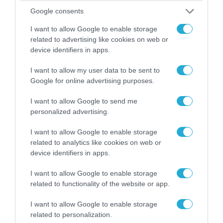
Google consents
08.08.2026 | 14:02
«Φώτισε» το Κίεβο μετά από χτύπημα με
I want to allow Google to enable storage
υπερηχητικό 3M22 Zircon: Σοκαρισμένος
related to advertising like cookies on web or
Ουκρανός κατέγραψε τη στιγμή (βίντεο)
device identifiers in apps.
I want to allow my user data to be sent to
Google for online advertising purposes.
I want to allow Google to send me
personalized advertising.
I want to allow Google to enable storage
related to analytics like cookies on web or
device identifiers in apps.
I want to allow Google to enable storage
related to functionality of the website or app.
08.08.2026 | 12:02
I want to allow Google to enable storage
Ιράν: Δημοσίευσε φωτογραφίες
related to personalization.
αμερικανικών και ισραηλινών αεροσκαφών &