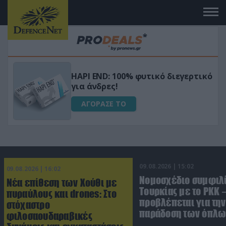
Μεταμόρφωσε τον κήπο σου με το
ικό
Ultra Box Μίνι Αλυσοπρίονο με
μπαταρία λιθίου
ΑΓΟΡΑΣΕ ΤΟ
09.08.2026 | 15:02
09.08.2026 | 16:02
Νομοσχέδιο συμφιλ
Νέα επίθεση των Χούθι με
Τουρκίας με το ΡΚΚ –
πυραύλους και drones: Στο
προβλέπεται για την
στόχαστρο
παράδοση των όπλω
φιλοσαουδαραβικές