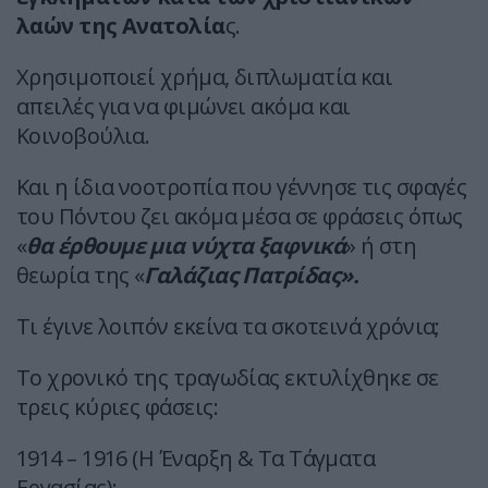
λαών της Ανατολία
ς.
Χρησιμοποιεί χρήμα, διπλωματία και
απειλές για να φιμώνει ακόμα και
Κοινοβούλια.
Και η ίδια νοοτροπία που γέννησε τις σφαγές
του Πόντου ζει ακόμα μέσα σε φράσεις όπως
«
θα έρθουμε μια νύχτα ξαφνικά
» ή στη
θεωρία της «
Γαλάζιας Πατρίδας».
Τι έγινε λοιπόν εκείνα τα σκοτεινά χρόνια;
Το χρονικό της τραγωδίας εκτυλίχθηκε σε
τρεις κύριες φάσεις:
1914 – 1916 (Η Έναρξη & Τα Τάγματα
Εργασίας):