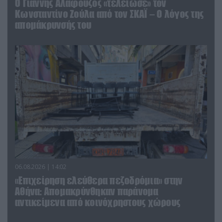
Ο Γιάννης Αλαφούζος «τέλειωσε» τον
Κωνσταντίνο Ζούλα από τον ΣΚΑΪ – Ο λόγος της
απομάκρυνσής του
06.08.2026 | 14:02
«Επιχείρηση ελεύθερα πεζοδρόμια» στην
Αθήνα: Απομακρύνθηκαν παράνομα
αντικείμενα από κοινόχρηστους χώρους