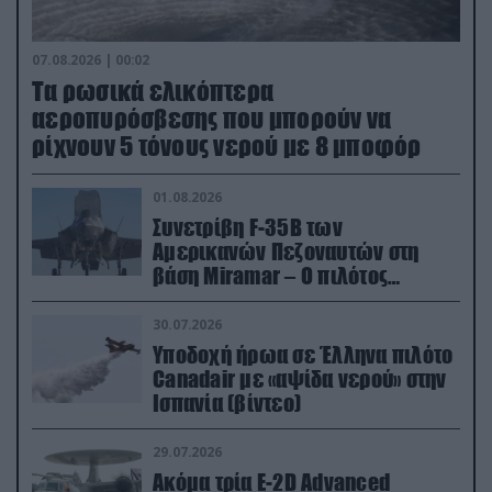
07.08.2026 | 00:02
Τα ρωσικά ελικόπτερα
αεροπυρόσβεσης που μπορούν να
ρίχνουν 5 τόνους νερού με 8 μποφόρ
01.08.2026
Συνετρίβη F-35B των
Αμερικανών Πεζοναυτών στη
βάση Miramar – Ο πιλότος
εκτινάχθηκε εγκαίρως
30.07.2026
Υποδοχή ήρωα σε Έλληνα πιλότο
Canadair με «αψίδα νερού» στην
Ισπανία (βίντεο)
29.07.2026
Ακόμα τρία E-2D Advanced