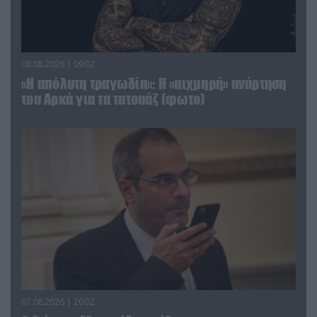
08.08.2026 | 09:02
«Η απόλυτη τραγωδία»: Η «αιχμηρή» ανάρτηση
του Αρκά για τα τατουάζ (φωτο)
07.08.2026 | 20:02