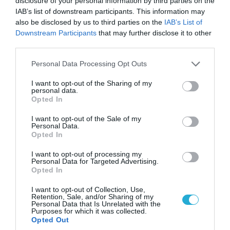
disclosure of your personal information by third parties on the
IAB’s list of downstream participants. This information may
also be disclosed by us to third parties on the
IAB’s List of
Downstream Participants
that may further disclose it to other
third parties.
08.08.2026 | 18:02
Please note that this website/app uses one or more Google
Personal Data Processing Opt Outs
services and may gather and store information including but
Βάσει της τριμερούς συμφωνίας Τουρκίας,
not limited to your visit or usage behaviour. You may click to
I want to opt-out of the Sharing of my
Σ.Αραβίας & Πακιστάν θα πολεμήσουν Ριάντ και
personal data.
grant or deny consent to Google and its third-party tags to
Ισλαμαμπάντ κατά της Ελλάδας!
Opted In
use your data for below specified purposes in below Google
consent section.
I want to opt-out of the Sale of my
Personal Data.
Opted In
I want to opt-out of processing my
Personal Data for Targeted Advertising.
Opted In
I want to opt-out of Collection, Use,
Retention, Sale, and/or Sharing of my
Personal Data that Is Unrelated with the
Purposes for which it was collected.
Opted Out