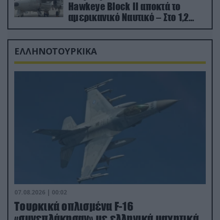
Hawkeye Block II αποκτά το
αμερικανικό Ναυτικό – Στο 1,2
δισ.δολάρια το κόστος
ΕΛΛΗΝΟΤΟΥΡΚΙΚΑ
07.08.2026 | 00:02
Τουρκικά οπλισμένα F-16
«συνεπλάκησαν» με ελληνικά μαχητικά