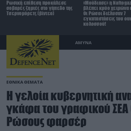
Ρωσική επίθεση προκάλεσε
«Μούδιασε» η Naftoga
σοβαρές ζημιές στο γήπεδο της
βλέπει κρύο χειμώνα σ
Τσερνομόρετς (βίντεο)
Οι Ρώσοι διέλυσαν 7
εγκαταστάσεις του ου
κολοσσού!
ΑΜΥΝΑ
ΕΘΝΙΚΑ ΘΕΜΑΤΑ
Η γελοία κυβερνητική αν
γκάφα του γραφικού ΣΕΑ 
Ρώσους φαρσέρ