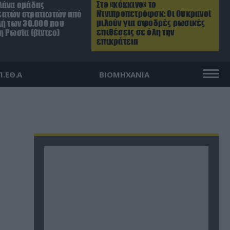
Στο «κόκκινο» το
λάνα ομάδας
Ντνιπροπετρόφσκ: Οι Ουκρανοί
ατών στρατιωτών από
μιλούν για σφοδρές ρωσικές
λή των 30.000 που
επιθέσεις σε όλη την
η Ρωσία (βίντεο)
επικράτεια
Π.ΕΘ.Α
ΒΙΟΜΗΧΑΝΙΑ