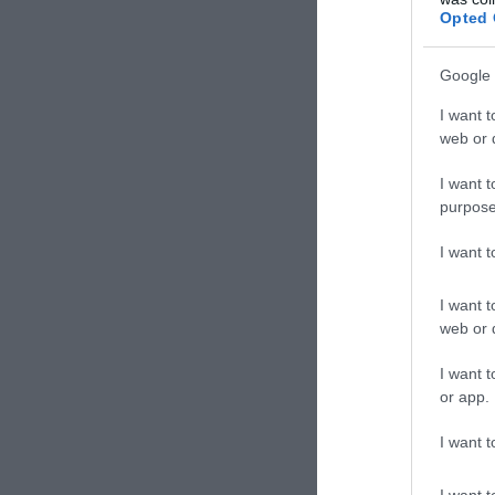
— Ο Νίκος
Opted 
Η δε απάντηση τ
Google 
ενός απλού e-mai
I want t
υπόθεση.
web or d
I want t
purpose
I want 
I want t
web or d
I want t
or app.
I want t
I want t