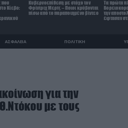
z που
Κυβερνοεπίθεση με στόχο τον
Τα πρώτα π
το Κίεβο:
Φρίντριχ Μερτς – Ποιοι κρύβονται
Βορειοκορε
πίσω από το παραποιημένο βίντεο
την αποστο
κρανικού
έφτασαν στ
ΑΣΦΑΛΕΙΑ
ΠΟΛΙΤΙΚΗ
Υ
ακοίνωση για την
Θ.Ντόκου με τους