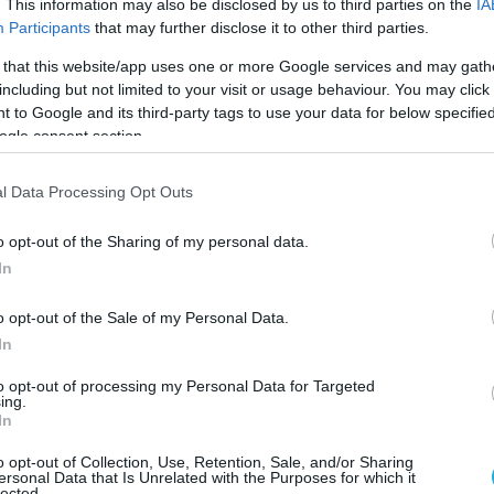
. This information may also be disclosed by us to third parties on the
IA
Participants
that may further disclose it to other third parties.
metra (@nodirectflight)
July 3, 2026
 that this website/app uses one or more Google services and may gath
including but not limited to your visit or usage behaviour. You may click 
αστεία δικαιολογία ότι επρόκειτο για
 to Google and its third-party tags to use your data for below specifi
τήρα επίθεση με διείσδυση στα πρωτόκολλα
ogle consent section.
 χρήσης εξαιρετικά προηγμένης τεχνολογίας
ύνης όταν φαίνεται ότι μιλούσαν στο zoom
l Data Processing Opt Outs
ρες!
o opt-out of the Sharing of my personal data.
ελούν τον σύμβουλο Εθνικής Ασφάλειας.
In
νησης: ‘‘πρόκειται για υβριδικού χαρακτήρα
o opt-out of the Sale of my Personal Data.
ιείσδυση στα πρωτόκολλα ασφαλείας, μέσω
In
ρετικά προηγμένης τεχνολογίας Τεχνητής
to opt-out of processing my Personal Data for Targeted
ing.
Νοημοσύνης‘‘.
In
ύ μιλούσαν στο zoom με ανοιχτές κάμερες.
o opt-out of Collection, Use, Retention, Sale, and/or Sharing
ersonal Data that Is Unrelated with the Purposes for which it
lected.