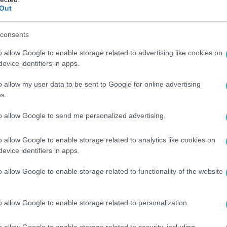
 ο Μπόβολος (@NikosBovolos)
July 3, 2026
Out
ων φαρσέρ ότι η όλη σύνδεση έγινε την χρήση
consents
l, τότε κάνει ακόμα πιο απίστευτη την
o allow Google to enable storage related to advertising like cookies on
evice identifiers in apps.
o allow my user data to be sent to Google for online advertising
s.
to allow Google to send me personalized advertising.
o allow Google to enable storage related to analytics like cookies on
evice identifiers in apps.
o allow Google to enable storage related to functionality of the website
o allow Google to enable storage related to personalization.
o allow Google to enable storage related to security, including