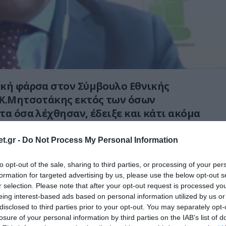
ική φάρσα στον Σύμβουλο Εθνικής
 Κ.Μητσοτάκης εκτός των όσων
τα όσα λέχθησαν, έδειξε και κάτι ακόμα
ότι δεν είχε καταλάβει αυτός ή η
μιλούσαν με φαρσέρ!
t.gr -
Do Not Process My Personal Information
η ελληνική κυβέρνηση δλδ, πήραν είδηση ότι
to opt-out of the sale, sharing to third parties, or processing of your per
formation for targeted advertising by us, please use the below opt-out s
α φαρσέρ μόλις δημοσιοποιήθηκε το βίντεο;
r selection. Please note that after your opt-out request is processed y
έχει συζητήσει μαζί τους και την προηγούμενη
eing interest-based ads based on personal information utilized by us or
ή τις προηγούμενες φορές!
disclosed to third parties prior to your opt-out. You may separately opt-
👇
https://t.co/RHAb8WqtHK
losure of your personal information by third parties on the IAB’s list of