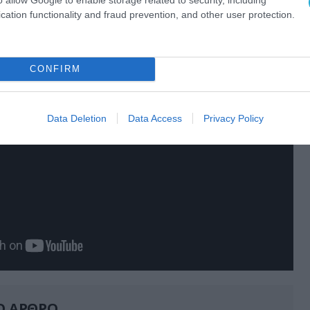
τις γερμανικές αποζημιώσεις και την επιστροφή
cation functionality and fraud prevention, and other user protection.
ύ δανείου
».
CONFIRM
Data Deletion
Data Access
Privacy Policy
Ο ΑΡΘΡΟ