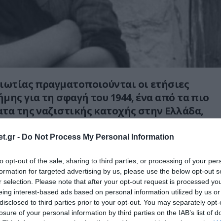
ιωτίας πραγματοποιούνται οι ετήσιες
μης για τη σφαγή του 1944, ένα από τα πιο
τα της ναζιστικής κατοχής στην Ελλάδα,
υ Προέδρου της Δημοκρατίας
Τασούλα.
t.gr -
Do Not Process My Personal Information
ξενούνται στη βιβλιοθήκη του Μουσείου
to opt-out of the sale, sharing to third parties, or processing of your per
formation for targeted advertising by us, please use the below opt-out s
ονη συγκινησιακή ατμόσφαιρα.
r selection. Please note that after your opt-out request is processed y
eing interest-based ads based on personal information utilized by us or
λτιάδης Σφουντούρης κατέθεσε προσωπικές
disclosed to third parties prior to your opt-out. You may separately opt-
η ναζιστική θηριωδία και αναφέρθηκε στην
losure of your personal information by third parties on the IAB’s list of