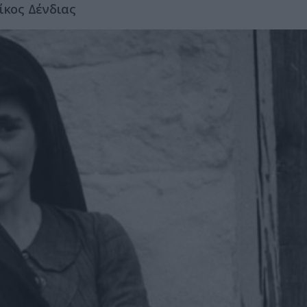
ίκος Δένδιας