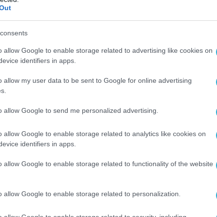
ε.
Out
ες φορές και έφυγαν αδικαίωτοι
» τόνισε ο κ.
consents
o allow Google to enable storage related to advertising like cookies on
βρεθεί και ο Έλληνας ΥΠΕΘΑ, Νίκος Δένδιας.
evice identifiers in apps.
o allow my user data to be sent to Google for online advertising
υ στο Χ έγραψε:
s.
τόμου στις 10/6/1944 ήταν ένα από τα πλέον
to allow Google to send me personalized advertising.
α κατά αμάχων που διέπραξαν τα ναζιστικά
 τον Β’ Παγκόσμιο Πόλεμο.
o allow Google to enable storage related to analytics like cookies on
evice identifiers in apps.
των θυμάτων -ανάμεσα στα οποία έγκυες και
o allow Google to enable storage related to functionality of the website
ρούμε ζωντανή την ιστορική αλήθεια, ως
ας απέναντι στις επόμενες γενιές.
o allow Google to enable storage related to personalization.
επίσης η διατήρηση στο ακέραιο των αξιώσεων
o allow Google to enable storage related to security, including