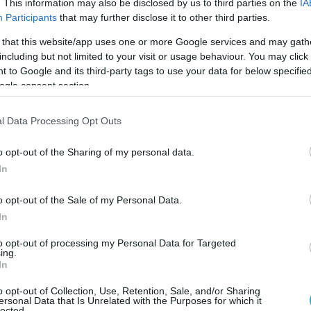
 ιστορία.
. This information may also be disclosed by us to third parties on the
IA
Participants
that may further disclose it to other third parties.
η μητέρα του, τότε παιδί, επέζησε πηδώντας
 that this website/app uses one or more Google services and may gath
ώ η οικογένειά της δολοφονήθηκε κατά τη
including but not limited to your visit or usage behaviour. You may click 
θεσης των ναζί.
 to Google and its third-party tags to use your data for below specifi
ogle consent section.
μόνο άνδρες που δήθεν έψαχναν για
l Data Processing Opt Outs
αν νήπια, γυναίκες, ό,τι βρήκαν
», ανέφερε
o opt-out of the Sharing of my personal data.
In
ατέρα της, τη μητέρα της και τις δύο
ς της, που τις κρατούσε στην αγκαλιά της.
o opt-out of the Sale of my Personal Data.
In
ια αυτούς που χάθηκαν. Όμως αυτοί που
to opt-out of processing my Personal Data for Targeted
ν πολλές φορές στη ζωή τους
ing.
In
υ σε στιγμές που απελπίζονται, θυμάμαι
o opt-out of Collection, Use, Retention, Sale, and/or Sharing
αχωριόμουν έλεγε “χάθηκε η Γερμανός για
ersonal Data that Is Unrelated with the Purposes for which it
lected.