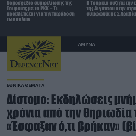
Νομοσχέδιο συμφιλίωσης της
Η Τουρκία συζητά την 
Τουρκίας με το ΡΚΚ – Τι
της Αιγύπτου στην στρ
προβλέπεται για την παράδοση
συμφωνία με Σ.Αραβία
των όπλων
ΑΜΥΝΑ
ΕΘΝΙΚΑ ΘΕΜΑΤΑ
Δίστομο: Εκδηλώσεις μνήμ
χρόνια από την θηριωδία 
«Έσφαξαν ό,τι βρήκαν» (β