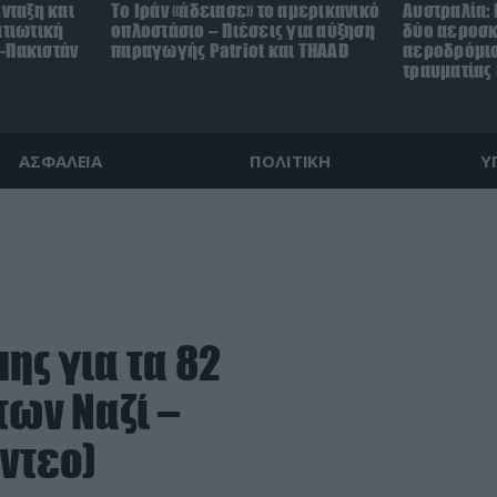
ένταξη και
Το Ιράν «άδειασε» το αμερικανικό
Αυστραλία:
ατιωτική
οπλοστάσιο – Πιέσεις για αύξηση
δύο αεροσ
-Πακιστάν
παραγωγής Patriot και THAAD
αεροδρόμιο 
τραυματίας 
ΑΣΦΑΛΕΙΑ
ΠΟΛΙΤΙΚΗ
Υ
ης για τα 82
των Ναζί –
ίντεο)