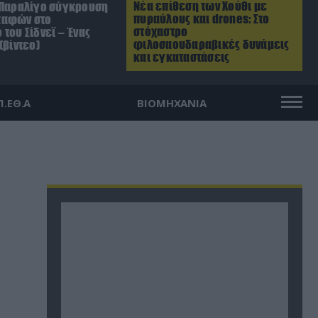
Νέα επίθεση των Χούθι με
 Παραλίγο σύγκρουση
πυραύλους και drones: Στο
καφών στο
στόχαστρο
του Σίδνεϊ – Ένας
φιλοσαουδαραβικές δυνάμεις
(βίντεο)
και εγκαταστάσεις
Π.ΕΘ.Α
ΒΙΟΜΗΧΑΝΙΑ