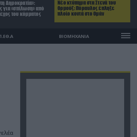
Νέο κτύπημα στα Στενά του
 τη Δημοκρατία»:
Ορμούζ: Πύραυλος έπληξε
ς για «σπίλωση» από
πλοίο κοντά στο Ομάν
εχος του κόμματος
Π.ΕΘ.Α
ΒΙΟΜΗΧΑΝΙΑ
γελέα