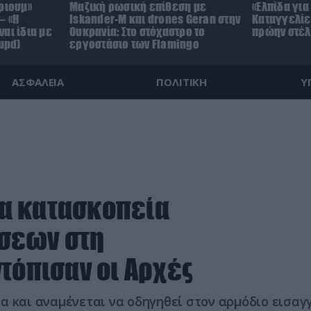
ριουμ»
Μαζική ρωσική επίθεση με
«Ελπίδα για
– «Η
Iskander-M και drones Geran στην
Καταγγελίε
αι ίδια με
Ουκρανία: Στο στόχαστρο το
πρώην στέλ
upd)
εργοστάσιο των Flamingo
ΑΣΦΑΛΕΙΑ
ΠΟΛΙΤΙΚΗ
Υ
α κατασκοπεία
σεων στη
τόπισαν οι Αρχές
α και αναμένεται να οδηγηθεί στον αρμόδιο εισαγ