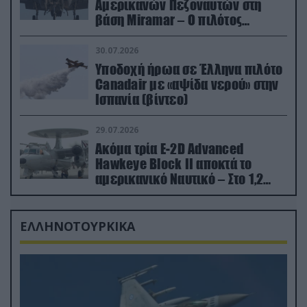
Αμερικανών Πεζοναυτών στη
βάση Miramar – Ο πιλότος
εκτινάχθηκε εγκαίρως
30.07.2026
Υποδοχή ήρωα σε Έλληνα πιλότο
Canadair με «αψίδα νερού» στην
Ισπανία (βίντεο)
29.07.2026
Ακόμα τρία E-2D Advanced
Hawkeye Block II αποκτά το
αμερικανικό Ναυτικό – Στο 1,2
δισ.δολάρια το κόστος
ΕΛΛΗΝΟΤΟΥΡΚΙΚΑ