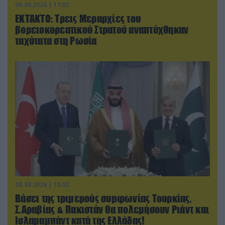
08.08.2026 | 17:02
ΕΚΤΑΚΤΟ: Τρεις Μεραρχίες του
βορειοκορεατικού Στρατού αναπτύχθηκαν
ταχύτατα στη Ρωσία
08.08.2026 | 18:02
Βάσει της τριμερούς συμφωνίας Τουρκίας,
Σ.Αραβίας & Πακιστάν θα πολεμήσουν Ριάντ και
Ισλαμαμπάντ κατά της Ελλάδας!