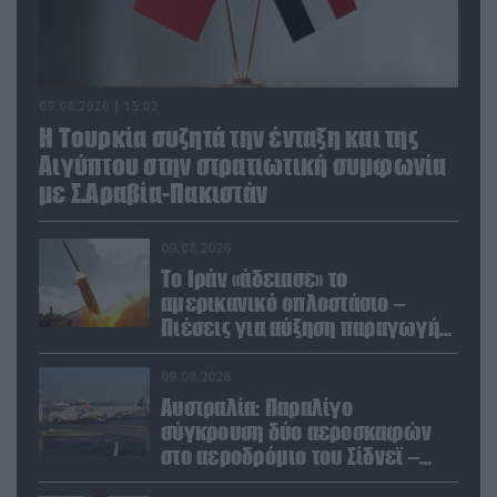
09.08.2026 | 15:02
Η Τουρκία συζητά την ένταξη και της
Αιγύπτου στην στρατιωτική συμφωνία
με Σ.Αραβία-Πακιστάν
09.08.2026
Το Ιράν «άδειασε» το
αμερικανικό οπλοστάσιο –
Πιέσεις για αύξηση παραγωγής
Patriot και THAAD
09.08.2026
Αυστραλία: Παραλίγο
σύγκρουση δύο αεροσκαφών
στο αεροδρόμιο του Σίδνεϊ –
Ένας τραυματίας (βίντεο)