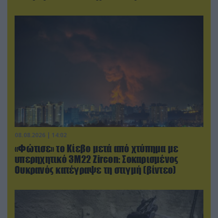
08.08.2026 | 14:02
«Φώτισε» το Κίεβο μετά από χτύπημα με
υπερηχητικό 3M22 Zircon: Σοκαρισμένος
Ουκρανός κατέγραψε τη στιγμή (βίντεο)