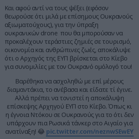
Και αφού αντί να τους ψέξει (εφόσον
θεωρούσε ότι μιλά με επίσημους Ουκρανούς
αξιωματούχους), για την ύπραξη
ουκρανικών drone που θα μπορούσαν να
προκαλέχουν τεράστιες ζημιές σε τουρισμό,
οικονομία και ανθρώπινες ζωές, αποκάλυψε
ότι ο Αρχηγός της ΕΥΠ βρίσκεται στο Κίεβο
για συνομιλίες με τον Ουκρανό ομόλογό του!
Βαρέθηκα να ασχοληθώ με επί μέρους
διαμαντάκια, το ανέβασα και είδατε τί έγινε.
Αλλά πρέπει να τονιστεί η αποκάλυψη
επίσκεψης Αρχηγού ΕΥΠ στο Κίεβο. Όπως κι
η έγνοια Ντόκου σε Ουκρανούς για το ότι δεν
υπάρχουν πια Ρωσικά τάνκερ στο Αιγαίο για
ανατίναξη! 😂
pic.twitter.com/neznwSEwEY