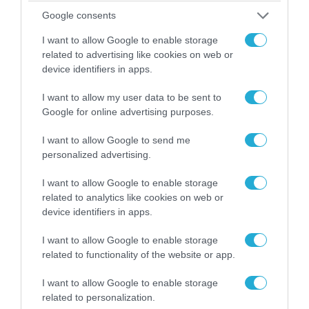
08.08.2026 | 13:02
Google consents
Βίντεο: Ρωσική βόμβα FAB-3000 «εξαφανίζει
από τον χάρτη» σημείο διέλευσης των
I want to allow Google to enable storage
ουκρανικών δυνάμεων στην Ζαπορίζια
related to advertising like cookies on web or
device identifiers in apps.
I want to allow my user data to be sent to
Google for online advertising purposes.
I want to allow Google to send me
personalized advertising.
I want to allow Google to enable storage
related to analytics like cookies on web or
device identifiers in apps.
I want to allow Google to enable storage
09.08.2026 | 12:02
related to functionality of the website or app.
Οι Χούθι δοκιμάζουν της αμυντική συμμαχία
I want to allow Google to enable storage
Τουρκίας-Σ.Αραβίας – Το παράδοξο των
related to personalization.
ελληνικών Patriot στην περιοχή