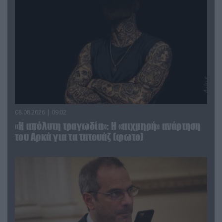
08.08.2026 | 09:02
«Η απόλυτη τραγωδία»: Η «αιχμηρή» ανάρτηση
του Αρκά για τα τατουάζ (φωτο)