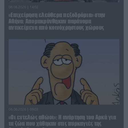
06.08.2026 | 14:02
«Επιχείρηση ελεύθερα πεζοδρόμια» στην
Αθήνα: Απομακρύνθηκαν παράνομα
αντικείμενα από κοινόχρηστους χώρους
06.08.2026 | 09:03
«Οι εντελώς αθώοι»: Η ανάρτηση του Αρκά για
τα ζώα που χάθηκαν στις πυρκαγιές της