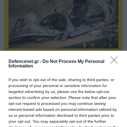
08.08.2026 | 12:02
Ιράν: Δημοσίευσε φωτογραφίες
Defencenet.gr -
Do Not Process My Personal
Information
αμερικανικών και ισραηλινών αεροσκαφών &
drones που καταρρίφθηκαν
If you wish to opt-out of the sale, sharing to third parties, or
processing of your personal or sensitive information for
targeted advertising by us, please use the below opt-out
section to confirm your selection. Please note that after your
opt-out request is processed you may continue seeing
interest-based ads based on personal information utilized by
us or personal information disclosed to third parties prior to
your opt-out. You may separately opt-out of the further