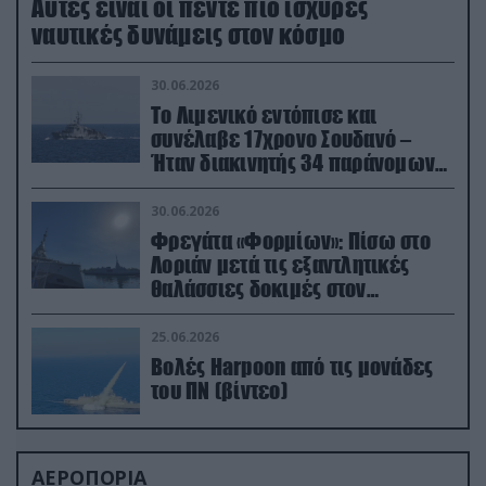
Aυτές είναι οι πέντε πιο ισχυρές
ναυτικές δυνάμεις στον κόσμο
30.06.2026
Το Λιμενικό εντόπισε και
συνέλαβε 17χρονο Σουδανό –
Ήταν διακινητής 34 παράνομων
μεταναστών
30.06.2026
Φρεγάτα «Φορμίων»: Πίσω στο
Λοριάν μετά τις εξαντλητικές
θαλάσσιες δοκιμές στον
απαιτητικό Βισκαϊκό
25.06.2026
Βολές Harpoon από τις μονάδες
του ΠΝ (βίντεο)
ΑΕΡΟΠΟΡΙΑ