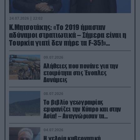
24.07.2026 | 22:02
Κ.Μητσοτάκης: «Το 2019 ήμασταν
αδύναμοι στρατιωτικά – Σήμερα είναι η
Τουρκία γιατί δεν πήρε τα F-35!»
(βίντεο)
09.07.2026
Αλήθειες που πονάνε για την
ετοιμότητα στις Ένοπλες
Δυνάμεις
08.07.2026
Το βιβλίο γεωγραφίας
εμφανίζει την Κύπρο και στην
Ασία! – Αναγνώρισαν τα
κατεχόμενα; (φωτο)
04.07.2026
Η γελοία κυβερνητική