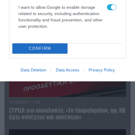
I want to allow Google to enable storage
related to security, including authentication
ΠΟΛΙΤΙΚΗ
functionality and fraud prevention, and other
user protection.
CONFIRM
Data Deletion
Data Access
Privacy Policy
09.08.2026 | 17:02
ΣΥΡΙΖΑ για υποκλοπές: «Το (παρα)κράτος της ΝΔ
έχει συνέχεια και συνέπεια»