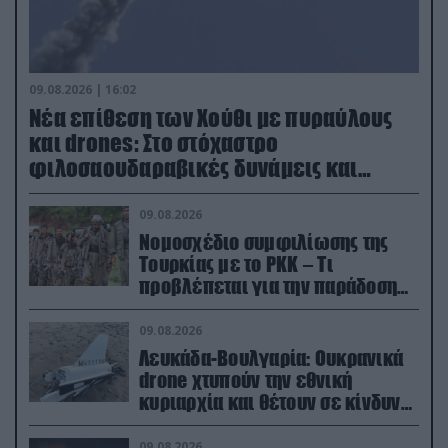
09.08.2026 | 16:02
Νέα επίθεση των Χούθι με πυραύλους
και drones: Στο στόχαστρο
φιλοσαουδαραβικές δυνάμεις και
εγκαταστάσεις
09.08.2026
Νομοσχέδιο συμφιλίωσης της
Τουρκίας με το ΡΚΚ – Τι
προβλέπεται για την παράδοση
των όπλων
09.08.2026
Λευκάδα-Βουλγαρία: Ουκρανικά
drone χτυπούν την εθνική
κυριαρχία και θέτουν σε κίνδυνο
οικονομίες χωρών του ΝΑΤΟ
09.08.2026