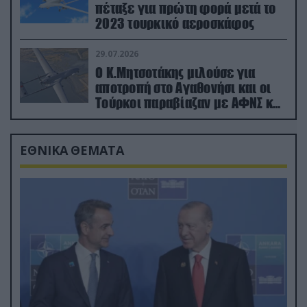
πέταξε για πρώτη φορά μετά το
2023 τουρκικό αεροσκάφος
29.07.2026
Ο Κ.Μητσοτάκης μιλούσε για
αποτροπή στο Αγαθονήσι και οι
Τούρκοι παραβίαζαν με ΑΦΝΣ και
drone
ΕΘΝΙΚΑ ΘΕΜΑΤΑ