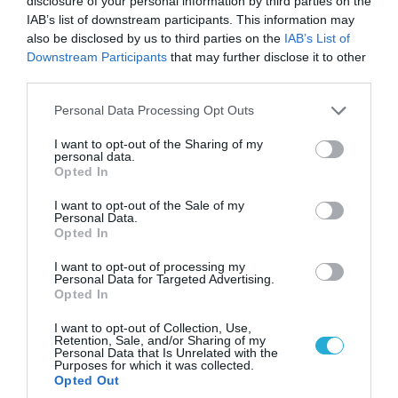
disclosure of your personal information by third parties on the
IAB’s list of downstream participants. This information may
also be disclosed by us to third parties on the
IAB’s List of
Downstream Participants
that may further disclose it to other
third parties.
09.08.2026 | 13:02
Please note that this website/app uses one or more Google
Το Ιράν «παγώνει» τις ΗΠΑ για άνοιγμα των
Personal Data Processing Opt Outs
services and may gather and store information including but
Στενών του Ορμούζ: «Δίνετε άμεσα 300
not limited to your visit or usage behaviour. You may click to
I want to opt-out of the Sharing of my
δισ.δολάρια και διόδια» (upd)
personal data.
grant or deny consent to Google and its third-party tags to
Opted In
use your data for below specified purposes in below Google
consent section.
I want to opt-out of the Sale of my
Personal Data.
Opted In
I want to opt-out of processing my
Personal Data for Targeted Advertising.
Opted In
I want to opt-out of Collection, Use,
Retention, Sale, and/or Sharing of my
Personal Data that Is Unrelated with the
Purposes for which it was collected.
Opted Out