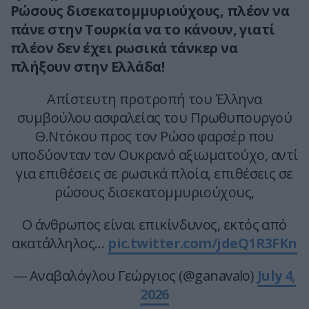
Ρώσους δισεκατομμυριούχους, πλέον να
πάνε στην Τουρκία να το κάνουν, γιατί
πλέον δεν έχει ρωσικά τάνκερ να
πλήξουν στην Ελλάδα!
Απίστευτη προτροπή του Έλληνα
συμβούλου ασφαλείας του Πρωθυπουργού
Θ.Ντόκου προς τον Ρώσο φαρσέρ που
υποδύονταν τον Ουκρανό αξιωματούχο, αντί
για επιθέσεις σε ρωσικά πλοία, επιθέσεις σε
ρώσους δισεκατομμυριούχους,
Ο άνθρωπος είναι επικίνδυνος, εκτός από
ακατάλληλος…
pic.twitter.com/jdeQ1R3FKn
— Αναβαλόγλου Γεώργιος (@ganavalo)
July 4,
2026