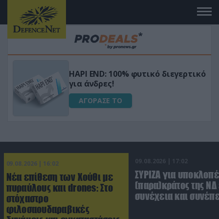
Μεταμόρφωσε τον κήπο σου με το
ικό
Ultra Box Μίνι Αλυσοπρίονο με
μπαταρία λιθίου
ΑΓΟΡΑΣΕ ΤΟ
09.08.2026 | 17:02
09.08.2026 | 16:02
ΣΥΡΙΖΑ για υποκλοπέ
Νέα επίθεση των Χούθι με
(παρα)κράτος της ΝΔ
πυραύλους και drones: Στο
συνέχεια και συνέπε
στόχαστρο
φιλοσαουδαραβικές