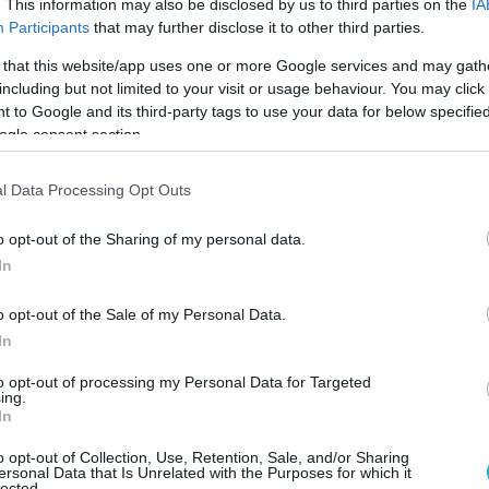
. This information may also be disclosed by us to third parties on the
IA
άθειες των γιατρών, διαπιστώθηκε ο
Participants
that may further disclose it to other third parties.
 that this website/app uses one or more Google services and may gath
including but not limited to your visit or usage behaviour. You may click 
οι Αρχές έχουν ξεκινήσει έρευνα για τα
 to Google and its third-party tags to use your data for below specifi
υ δυστυχήματος και τις συνθήκες κάτω από
ogle consent section.
ιώθηκε η παράσυρση.
l Data Processing Opt Outs
o opt-out of the Sharing of my personal data.
In
o opt-out of the Sale of my Personal Data.
In
to opt-out of processing my Personal Data for Targeted
ing.
In
o opt-out of Collection, Use, Retention, Sale, and/or Sharing
ersonal Data that Is Unrelated with the Purposes for which it
lected.