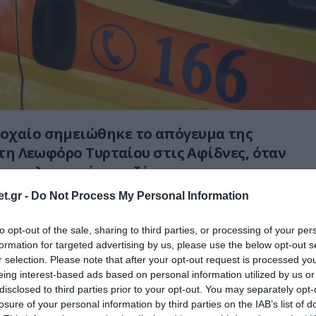
οχαίο σημειώθηκε το απόγευμα της
στη Λεωφόρο Τυρταίου στις Αφίδνες, όταν
υρε ηλικιωμένη πεζή.
t.gr -
Do Not Process My Personal Information
συνέβη υπό συνθήκες που διερευνώνται, με
βαρύτατο τραυματισμό της γυναίκας.
to opt-out of the sale, sharing to third parties, or processing of your per
formation for targeted advertising by us, please use the below opt-out s
υσε άμεσα ασθενοφόρο του ΕΚΑΒ, το οποίο τη
r selection. Please note that after your opt-out request is processed y
μένα στο νοσοκομείο ΚΑΤ για παροχή
eing interest-based ads based on personal information utilized by us or
disclosed to third parties prior to your opt-out. You may separately opt-
δας.
losure of your personal information by third parties on the IAB’s list of