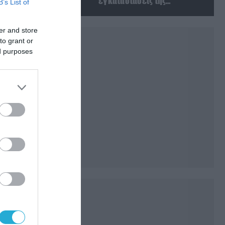
εγκαταστάσεις της
B’s List of
Ουκρανίας – Δύο νεκροί στην
Κριμαία
er and store
to grant or
ed purposes