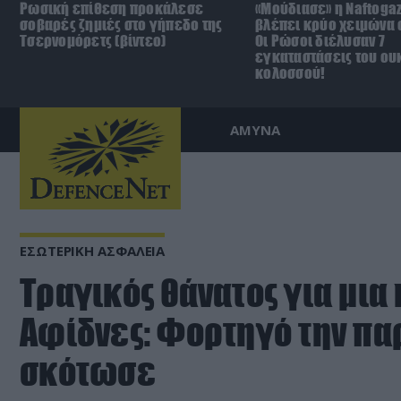
Ρωσική επίθεση προκάλεσε
«Μούδιασε» η Naftoga
σοβαρές ζημιές στο γήπεδο της
βλέπει κρύο χειμώνα σ
Τσερνομόρετς (βίντεο)
Οι Ρώσοι διέλυσαν 7
εγκαταστάσεις του ου
κολοσσού!
ΑΜΥΝΑ
ΕΣΩΤΕΡΙΚΗ ΑΣΦΑΛΕΙΑ
Tραγικός θάνατος για μια
Αφίδνες: Φορτηγό την πα
σκότωσε