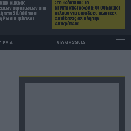
Στο «κόκκινο» το
λάνα ομάδας
Ντνιπροπετρόφσκ: Οι Ουκρανοί
ατών στρατιωτών από
μιλούν για σφοδρές ρωσικές
λή των 30.000 που
επιθέσεις σε όλη την
η Ρωσία (βίντεο)
επικράτεια
Π.ΕΘ.Α
ΒΙΟΜΗΧΑΝΙΑ