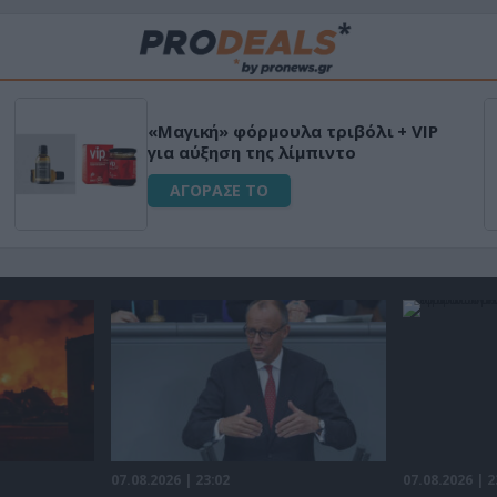
Μεταμόρφωσε 
100% φυτικό διεγερτικό
Ultra Box Μίν
μπαταρία λιθ
 ΤΟ
ΑΓΟΡΑΣΕ ΤΟ
07.08.2026 | 23:02
07.08.2026 | 2