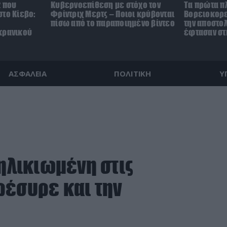
z που
Κυβερνοεπίθεση με στόχο τον
Τα πρώτα π
το Κίεβο:
Φρίντριχ Μερτς – Ποιοι κρύβονται
Βορειοκορε
πίσω από το παραποιημένο βίντεο
την αποστο
κρανικού
έφτασαν στ
ΑΣΦΑΛΕΙΑ
ΠΟΛΙΤΙΚΗ
Υ
 ηλικιωμένη στις
ρέσυρε και την