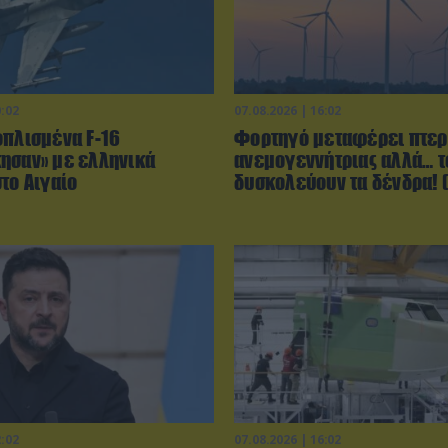
0:02
07.08.2026 | 16:02
οπλισμένα F-16
Φορτηγό μεταφέρει πτερ
ησαν» με ελληνικά
ανεμογεννήτριας αλλά… τ
το Αιγαίο
δυσκολεύουν τα δένδρα! (
2:02
07.08.2026 | 16:02