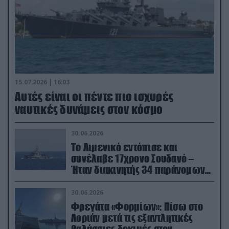
15.07.2026 | 16:03
Aυτές είναι οι πέντε πιο ισχυρές
ναυτικές δυνάμεις στον κόσμο
30.06.2026
Το Λιμενικό εντόπισε και
συνέλαβε 17χρονο Σουδανό –
Ήταν διακινητής 34 παράνομων
μεταναστών
30.06.2026
Φρεγάτα «Φορμίων»: Πίσω στο
Λοριάν μετά τις εξαντλητικές