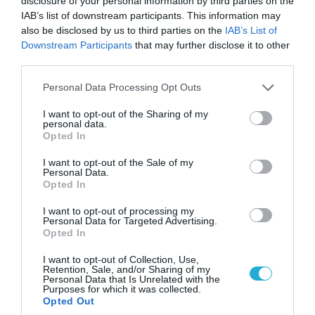
disclosure of your personal information by third parties on the
IAB’s list of downstream participants. This information may
also be disclosed by us to third parties on the
IAB’s List of
Downstream Participants
that may further disclose it to other
third parties.
08.08.2026 | 17:02
Please note that this website/app uses one or more Google
Σε «αναμμένα κάρβουνα» η Τουρκία:
Personal Data Processing Opt Outs
services and may gather and store information including but
Περιορίζει την κίνηση πλοίων από την Μαύρη
not limited to your visit or usage behaviour. You may click to
I want to opt-out of the Sharing of my
Θάλασσα
personal data.
grant or deny consent to Google and its third-party tags to
Opted In
use your data for below specified purposes in below Google
consent section.
I want to opt-out of the Sale of my
Personal Data.
ΠΟΛΙΤΙΚΗ
Opted In
I want to opt-out of processing my
Personal Data for Targeted Advertising.
Opted In
I want to opt-out of Collection, Use,
Retention, Sale, and/or Sharing of my
Personal Data that Is Unrelated with the
Purposes for which it was collected.
Opted Out