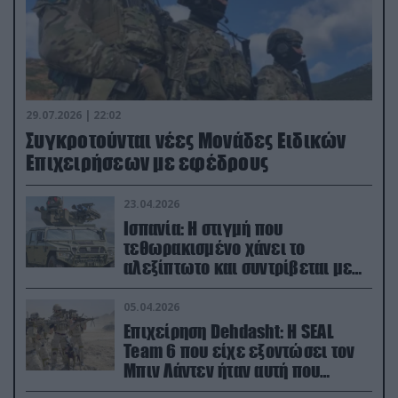
29.07.2026 | 22:02
Συγκροτούνται νέες Μονάδες Ειδικών
Επιχειρήσεων με εφέδρους
23.04.2026
Ισπανία: Η στιγμή που
τεθωρακισμένο χάνει το
αλεξίπτωτο και συντρίβεται με
ορμή στο έδαφος (βίντεο)
05.04.2026
Επιχείρηση Dehdasht: Η SEAL
Team 6 που είχε εξοντώσει τον
Μπιν Λάντεν ήταν αυτή που
διέσωσε τον πιλότο του F-15