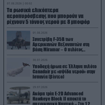
07.08.2026 | 00:02
Τα ρωσικά ελικόπτερα
αεροπυρόσβεσης που μπορούν να
ρίχνουν 5 τόνους νερού με 8 μποφόρ
01.08.2026
Συνετρίβη F-35B των
Αμερικανών Πεζοναυτών στη
βάση Miramar – Ο πιλότος
εκτινάχθηκε εγκαίρως
30.07.2026
Υποδοχή ήρωα σε Έλληνα πιλότο
Canadair με «αψίδα νερού» στην
Ισπανία (βίντεο)
29.07.2026
Ακόμα τρία E-2D Advanced
Hawkeye Block II αποκτά το
αμερικανικό Ναυτικό – Στο 1,2