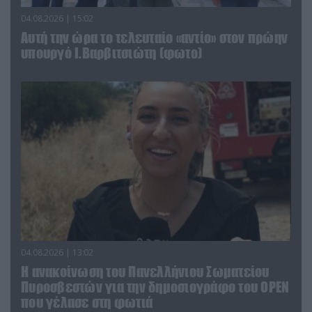
04.08.2026 | 15:02
Αυτή την ώρα το τελευταίο «αντίο» στον πρώην
υπουργό Ι.Βαρβιτσιώτη (φωτο)
04.08.2026 | 13:02
Η ανακοίνωση του Πανελλήνιου Σωματείου
Πυροσβεστών για την δημοσιογράφο του OPEN
που γέλασε στη φωτιά