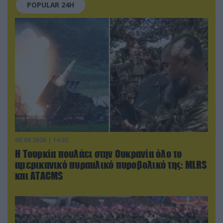
POPULAR 24H
08.08.2026 | 14:02
Η Τουρκία πουλάει στην Ουκρανία όλο το
αμερικανικό πυραυλικό πυροβολικό της: MLRS
και ΑΤΑCMS