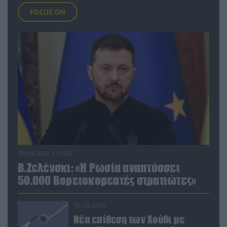
FOCUS ON
09.08.2026 | 19:02
Β.Ζελένσκι: «Η Ρωσία αναπτύσσει
50.000 Βορειοκορεατές στρατιώτες»
09.08.2026
Νέα επίθεση των Χούθι με