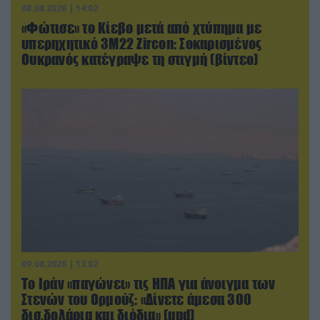
08.08.2026 | 14:02
«Φώτισε» το Κίεβο μετά από χτύπημα με
υπερηχητικό 3M22 Zircon: Σοκαρισμένος
Ουκρανός κατέγραψε τη στιγμή (βίντεο)
09.08.2026 | 13:02
Το Ιράν «παγώνει» τις ΗΠΑ για άνοιγμα των
Στενών του Ορμούζ: «Δίνετε άμεσα 300
δισ.δολάρια και διόδια» (upd)