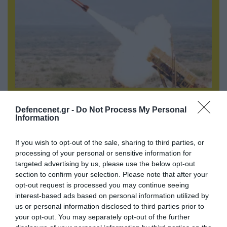
09.08.2026 | 12:02
Οι Χούθι δοκιμάζουν της αμυντική συμμαχία
Defencenet.gr -
Do Not Process My Personal
Information
Τουρκίας-Σ.Αραβίας – Το παράδοξο των
ελληνικών Patriot στην περιοχή
If you wish to opt-out of the sale, sharing to third parties, or
processing of your personal or sensitive information for
targeted advertising by us, please use the below opt-out
section to confirm your selection. Please note that after your
opt-out request is processed you may continue seeing
interest-based ads based on personal information utilized by
us or personal information disclosed to third parties prior to
your opt-out. You may separately opt-out of the further