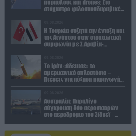
πυραύλους και drones: Στο
στόχαστρο φιλοσαουδαραβικές
δυνάμεις και εγκαταστάσεις
09.08.2026
Η Τουρκία συζητά την ένταξη και
της Αιγύπτου στην στρατιωτική
συμφωνία με Σ.Αραβία-
Πακιστάν
09.08.2026
Το Ιράν «άδειασε» το
αμερικανικό οπλοστάσιο –
Πιέσεις για αύξηση παραγωγής
Patriot και THAAD
09.08.2026
Αυστραλία: Παραλίγο
σύγκρουση δύο αεροσκαφών
στο αεροδρόμιο του Σίδνεϊ –
Ένας τραυματίας (βίντεο)