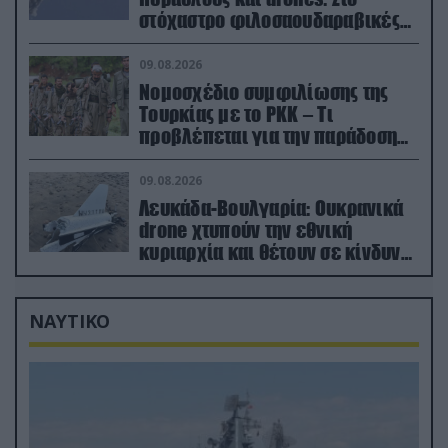
στόχαστρο φιλοσαουδαραβικές
δυνάμεις και εγκαταστάσεις
09.08.2026
Νομοσχέδιο συμφιλίωσης της
Τουρκίας με το ΡΚΚ – Τι
προβλέπεται για την παράδοση
των όπλων
09.08.2026
Λευκάδα-Βουλγαρία: Ουκρανικά
drone χτυπούν την εθνική
κυριαρχία και θέτουν σε κίνδυνο
οικονομίες χωρών του ΝΑΤΟ
ΝΑΥΤΙΚΟ