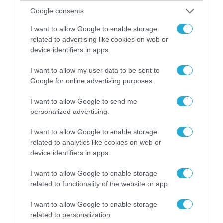
Google consents
I want to allow Google to enable storage
09.08.2026 | 17:02
related to advertising like cookies on web or
ΣΥΡΙΖΑ για υποκλοπές: «Το (παρα)κράτος της ΝΔ
device identifiers in apps.
έχει συνέχεια και συνέπεια»
I want to allow my user data to be sent to
Google for online advertising purposes.
I want to allow Google to send me
personalized advertising.
I want to allow Google to enable storage
related to analytics like cookies on web or
device identifiers in apps.
I want to allow Google to enable storage
related to functionality of the website or app.
08.08.2026 | 09:02
I want to allow Google to enable storage
related to personalization.
«Η απόλυτη τραγωδία»: Η «αιχμηρή» ανάρτηση