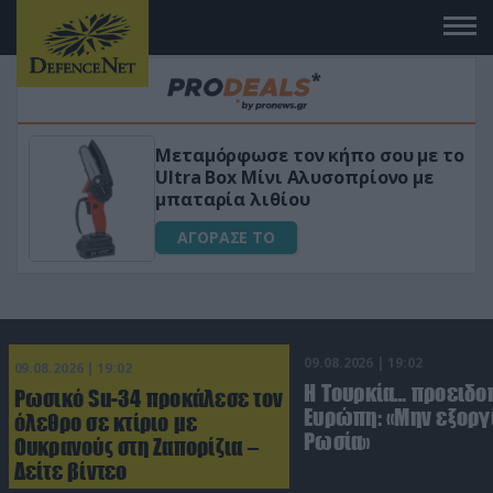
 το
«Μαγική» φόρμουλα τριβόλι + VIP
για αύξηση της λίμπιντο
ΑΓΟΡΑΣΕ ΤΟ
09.08.2026 | 19:02
09.08.2026 | 19:02
Η Τουρκία… προειδοπ
Ρωσικό Su-34 προκάλεσε τον
Ευρώπη: «Μην εξοργί
όλεθρο σε κτίριο με
Ρωσία»
Ουκρανούς στη Ζαπορίζια –
Δείτε βίντεο