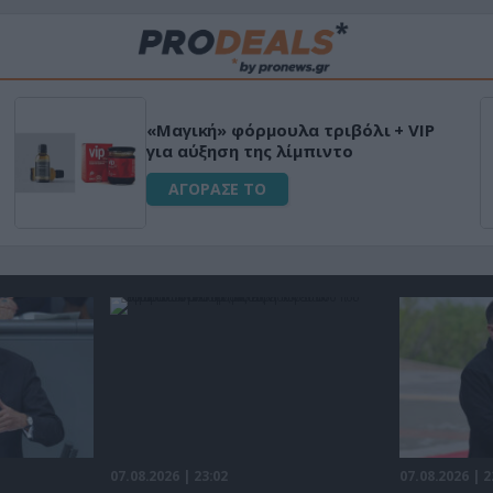
Μεταμόρφωσε τον κήπο σου με το
Ultra Box Μίνι Αλυσοπρίονο με
μπαταρία λιθίου
ΑΓΟΡΑΣΕ ΤΟ
07.08.2026 | 23:02
07.08.2026 | 2