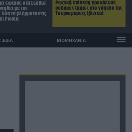
Ρωσική επίθεση προκάλεσε
σκι έφτασε στη Σερβία
σοβαρές ζημιές στο γήπεδο της
ντηθεί με τον
Τσερνομόρετς (βίντεο)
– Όλα τα βλέμματα στις
 τη Ρωσία
Π.ΕΘ.Α
ΒΙΟΜΗΧΑΝΙΑ