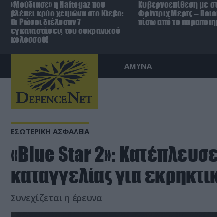
«Μούδιασε» η Naftogaz που
Κυβερνοεπίθεση με στ
βλέπει κρύο χειμώνα στο Κίεβο:
Φρίντριχ Μερτς – Ποιο
Οι Ρώσοι διέλυσαν 7
πίσω από το παραποιη
εγκαταστάσεις του ουκρανικού
κολοσσού!
ΑΜΥΝΑ
ΕΣΩΤΕΡΙΚΗ ΑΣΦΑΛΕΙΑ
«Blue Star 2»: Κατέπλευσ
καταγγελίας για εκρηκτι
Συνεχίζεται η έρευνα