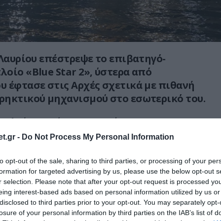
 Λαυρίου επέστρεψε το επιβατηγό-
οίο «Blue Star 2», ύστερα από
 έφτασε στις Αρχές σχετικά με πιθανή
ρηκτικού μηχανισμού στο εσωτερικό του.
οπλεύσει από τον Πειραιά στις 18:40,
ρογραμματισμένο δρομολόγιό του προς Σύρο,
t.gr -
Do Not Process My Personal Information
υμνο, Κω και Ρόδο. Ωστόσο, περίπου στις
ήθηκε ο μηχανισμός ασφαλείας, όταν το
to opt-out of the sale, sharing to third parties, or processing of your per
formation for targeted advertising by us, please use the below opt-out s
μα Ιωαννίνων ενημερώθηκε από άγνωστο
r selection. Please note that after your opt-out request is processed y
λοίο είχε τοποθετηθεί βόμβα.
eing interest-based ads based on personal information utilized by us or
disclosed to third parties prior to your opt-out. You may separately opt-
αβιβάστηκε άμεσα στο Λιμεναρχείο Λαυρίου
losure of your personal information by third parties on the IAB’s list of