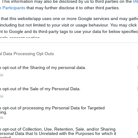
λή για επιστροφή του πλοίου στο πλησιέστερο
. This information may also be disclosed by us to third parties on the
IA
Participants
that may further disclose it to other third parties.
Με την άφιξή του στο Λαύριο ξεκίνησε η
επιβατών, ενώ ακολούθησαν εκτεταμένοι
 that this website/app uses one or more Google services and may gath
including but not limited to your visit or usage behaviour. You may click 
ώρους του πλοίου.
 to Google and its third-party tags to use your data for below specifi
ogle consent section.
ειρούν πυροτεχνουργοί του Λιμενικού
ικής Ακτοφυλακής, με τη συνδρομή ειδικά
l Data Processing Opt Outs
κύλου ανίχνευσης εκρηκτικών.
o opt-out of the Sharing of my personal data.
λιμάνι έχουν μεταβεί δυνάμεις της
In
και πληρώματα του ΕΚΑΒ για προληπτικούς
o opt-out of the Sale of my Personal Data.
In
οιχεία, στο «Blue Star 2» επέβαιναν 952
to opt-out of processing my Personal Data for Targeted
μέλη του πληρώματος. Μέχρι στιγμής, οι
ing.
In
υν εντοπίσει κάποιο ύποπτο αντικείμενο, ενώ
ρεσίες συνεχίζουν τους προβλεπόμενους
o opt-out of Collection, Use, Retention, Sale, and/or Sharing
ersonal Data that Is Unrelated with the Purposes for which it
μένου να εξακριβωθεί η βασιμότητα της
lected.