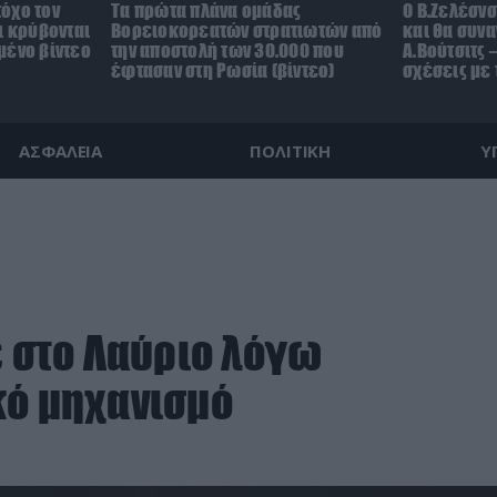
όχο τον
Τα πρώτα πλάνα ομάδας
Ο Β.Ζελέσν
ι κρύβονται
Βορειοκορεατών στρατιωτών από
και θα συνα
μένο βίντεο
την αποστολή των 30.000 που
Α.Βούτσιτς 
έφτασαν στη Ρωσία (βίντεο)
σχέσεις με
ΑΣΦΑΛΕΙΑ
ΠΟΛΙΤΙΚΗ
Υ
ε στο Λαύριο λόγω
κό μηχανισμό