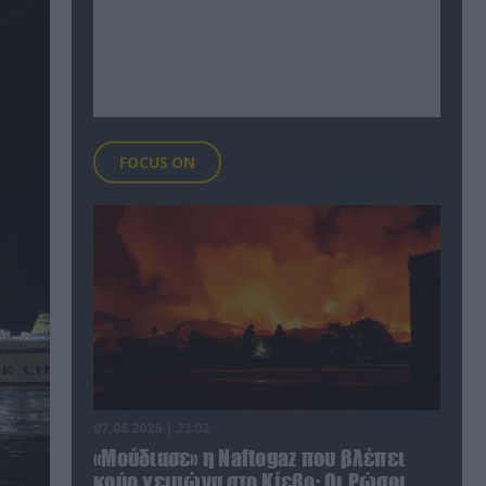
FOCUS ON
07.08.2026 | 23:02
«Μούδιασε» η Naftogaz που βλέπει
κρύο χειμώνα στο Κίεβο: Οι Ρώσοι