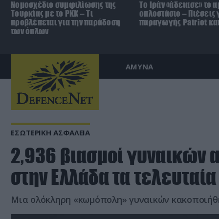
Νομοσχέδιο συμφιλίωσης της
Το Ιράν «άδειασε» το 
Τουρκίας με το ΡΚΚ – Τι
οπλοστάσιο – Πιέσεις 
προβλέπεται για την παράδοση
παραγωγής Patriot κα
των όπλων
ΑΜΥΝΑ
ΕΣΩΤΕΡΙΚΗ ΑΣΦΑΛΕΙΑ
2,936 βιασμοί γυναικών 
στην Ελλάδα τα τελευταία
Μια ολόκληρη «κωμόπολη» γυναικών κακοποιήθ