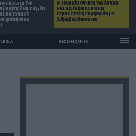
Η Τουρκία συζητά την ένταξη
ργοποιεί τα F-4
και της Αιγύπτου στην
α βομβαρδισμούς: Τα
στρατιωτική συμφωνία με
ά μαχητικά σε
Σ.Αραβία-Πακιστάν
 να χτυπήσουν
ύς
Π.ΕΘ.Α
ΒΙΟΜΗΧΑΝΙΑ