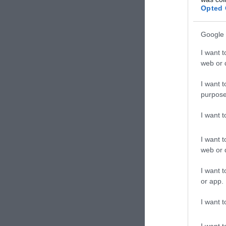
Opted 
ΣΧΟΛΙΑΣΤΕ Τ
Google 
I want t
web or d
I want t
purpose
I want 
I want t
web or d
I want t
or app.
I want t
I want t