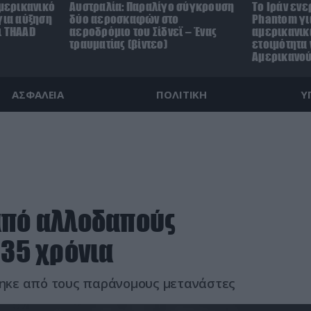
αμερικανικό
Αυστραλία: Παραλίγο σύγκρουση
Το Ιράν ενε
για αύξηση
δύο αεροσκαφών στο
Phantom γι
ι THAAD
αεροδρόμιο του Σίδνεϊ – Ένας
αμερικανικ
τραυματίας (βίντεο)
ετοιμότητα
Αμερικανο
ΑΣΦΑΛΕΙΑ
ΠΟΛΙΤΙΚΗ
Υ
από αλλοδαπούς
 35 χρόνια
ηκε από τους παράνομους μετανάστες