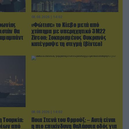
08.08.2026 | 14:02
φωνίας
«Φώτισε» το Κίεβο μετά από
ιστάν θα
χτύπημα με υπερηχητικό 3M22
λαμαμπάντ
Zircon: Σοκαρισμένος Ουκρανός
κατέγραψε τη στιγμή (βίντεο)
08.08.2026 | 14:02
η Τουρκία:
Ποια Στενά του Ορμούζ; – Αυτή είναι
οίων από
η πιο επικίνδυνη θαλάσσια οδός για