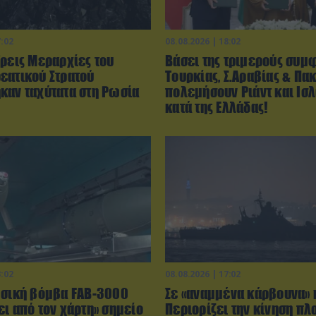
7:02
08.08.2026 | 18:02
Τρεις Μεραρχίες του
Βάσει της τριμερούς συμ
εατικού Στρατού
Τουρκίας, Σ.Αραβίας & Πακ
καν ταχύτατα στη Ρωσία
πολεμήσουν Ριάντ και Ισ
κατά της Ελλάδας!
3:02
08.08.2026 | 17:02
ωσική βόμβα FAB-3000
Σε «αναμμένα κάρβουνα» 
ι από τον χάρτη» σημείο
Περιορίζει την κίνηση πλ