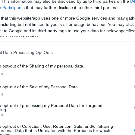
. This information may also be disclosed by us to third parties on the
IA
ουν το δικό τους δράμα, από κάτι που θα
Participants
that may further disclose it to other third parties.
 να αποφευχθεί με απλό έλεγχο στα σύνορα,
 that this website/app uses one or more Google services and may gath
ν πρόκειται να γίνει ποτέ, αντίθετα η
including but not limited to your visit or usage behaviour. You may click 
ίνει συνεχώς επιδεινούμενη
 to Google and its third-party tags to use your data for below specifi
ogle consent section.
l Data Processing Opt Outs
o opt-out of the Sharing of my personal data.
In
o opt-out of the Sale of my Personal Data.
In
to opt-out of processing my Personal Data for Targeted
ing.
In
o opt-out of Collection, Use, Retention, Sale, and/or Sharing
ersonal Data that Is Unrelated with the Purposes for which it
lected.