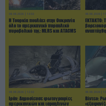
08.08.2026 | 14:02
08.08.2026 | 1
Η Τουρκία πουλάει στην Ουκρανία
ΕΚΤΑΚΤΟ: 
όλο το αμερικανικό πυραυλικό
βορειοκορ
πυροβολικό της: MLRS και ΑΤΑCMS
αναπτύχθη
08.08.2026 | 12:02
08.08.2026 | 1
Ιράν: Δημοσίευσε φωτογραφίες
Βίντεο: Ρ
αμερικανικών και ισραηλινών
«εξαφανίζε