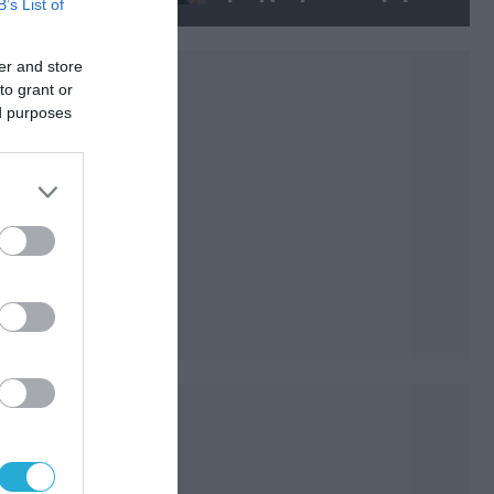
B’s List of
Ρωσίδα όμως επέλεξαν την
απέλαση
er and store
to grant or
ed purposes