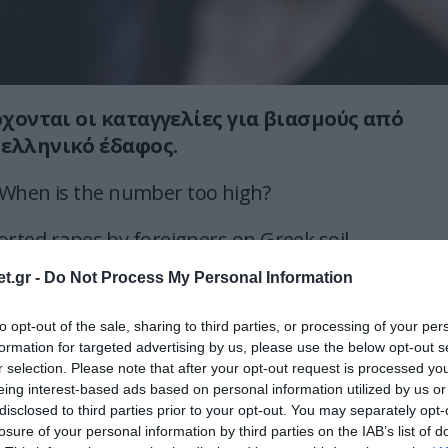
ρχονται οι καταγγελίες για βιασμούς από
ελληνικό έδαφος.
When is the number too high?
orted rapes by foreigners on Greek soil.
t.gr -
Do Not Process My Personal Information
umatized women, families, from something that
asily avoided by simple border vetting.
to opt-out of the sale, sharing to third parties, or processing of your per
pic.twitter.com/z5NG3H7Ttj
formation for targeted advertising by us, please use the below opt-out s
r selection. Please note that after your opt-out request is processed y
olemus (@NeoptolemusX)
June 3, 2026
eing interest-based ads based on personal information utilized by us or
disclosed to third parties prior to your opt-out. You may separately opt-
936 κακοποιημένες γυναίκες, και οικογένειες
losure of your personal information by third parties on the IAB’s list of