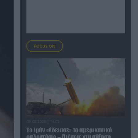
FOCUS ON
09.08.2026 | 14:02
Το Ιράν «άδειασε» το αμερικανικό
οπλοστάσιο – Πιέσεις για αύξηση