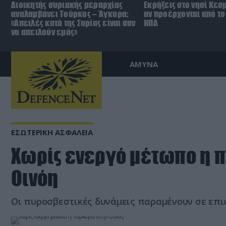
Διοικητής συριακής μεραρχίας
Εκρήξεις στο νησί Κεσ
αναλαμβάνει Τούρκος – Άγκυρα:
αν προέρχονται από το 
«Απειλές κατά της Συρίας είναι σαν
ΗΠΑ
να απειλούν εμάς»
ΑΜΥΝΑ
ΕΣΩΤΕΡΙΚΗ ΑΣΦΑΛΕΙΑ
Χωρίς ενεργό μέτωπο η π
Οινόη
Οι πυροσβεστικές δυνάμεις παραμένουν σε επι