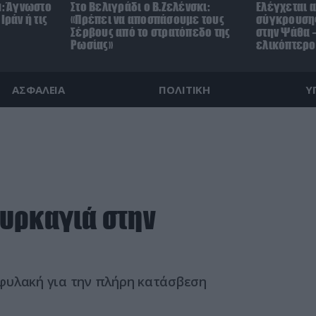
μ: Άγνωστο
Στο Βελιγράδι ο Β.Ζελένσκι:
Ελέγχεται α
Ιράν ή τις
«Πρέπει να αποσπάσουμε τους
σύγκρουσης
Σέρβους από το στρατόπεδο της
στην Ψάθα –
Ρωσίας»
ελικόπτερο
ΑΣΦΑΛΕΙΑ
ΠΟΛΙΤΙΚΗ
Υ
υρκαγιά στην
φυλακή για την πλήρη κατάσβεση