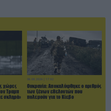
06.08.2026 | 17:02
ις χώρες
Ουκρανία: Αποκαλύφθηκε ο αριθμός
τον Τραμπ
των ξένων εθελοντών που
με σκληρά»
πολεμούν για το Κίεβο