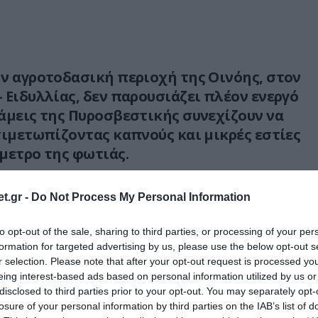
ν αγροτοδασική περιοχή της Οινόης, στον
 Ειδυλλίας, δεν παρουσιάζει πλέον ενεργό
άμεις της Πυροσβεστικής συνεχίζουν να
τιμετωπίζοντας καπνούς και μικρές εστίες
μετρο της φωτιάς.
 το απόγευμα της Κυριακής σε ξερά χόρτα και
t.gr -
Do Not Process My Personal Information
ορα σε δασική έκταση, προκαλώντας μεγάλη
to opt-out of the sale, sharing to third parties, or processing of your per
formation for targeted advertising by us, please use the below opt-out s
 συμμετέχουν 210 πυροσβέστες, 10 πεζοπόρα
r selection. Please note that after your opt-out request is processed y
ματα, εθελοντές και ομάδες Πολιτικής
eing interest-based ads based on personal information utilized by us or
disclosed to third parties prior to your opt-out. You may separately opt-
 αέρος επιχειρούν δύο αεροσκάφη και δύο
losure of your personal information by third parties on the IAB’s list of