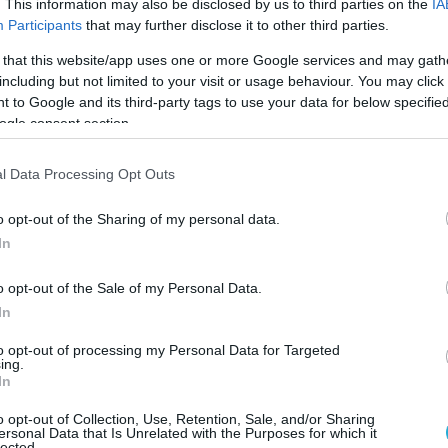
. This information may also be disclosed by us to third parties on the
IA
Participants
that may further disclose it to other third parties.
εριφέρειας Αττικής και του Δήμου Μάνδρας –
 that this website/app uses one or more Google services and may gath
ς και μηχανήματα έργου, συμβάλλουν στην
including but not limited to your visit or usage behaviour. You may click 
τη δημιουργία αντιπυρικών ζωνών.
 to Google and its third-party tags to use your data for below specifi
ogle consent section.
ραγματοποιείται από το Κινητό
έντρο «ΟΛΥΜΠΟΣ», με τη συνδρομή drone
l Data Processing Opt Outs
o opt-out of the Sharing of my personal data.
ν οχημάτων στην περιοχή έχει πλέον
In
Παράλληλα, οι αρχές επισημαίνουν ότι ο
o opt-out of the Sale of my Personal Data.
ιάς παραμένει υψηλός σε αρκετές περιοχές
In
λούν τους πολίτες να είναι ιδιαίτερα
to opt-out of processing my Personal Data for Targeted
ing.
In
o opt-out of Collection, Use, Retention, Sale, and/or Sharing
ersonal Data that Is Unrelated with the Purposes for which it
lected.