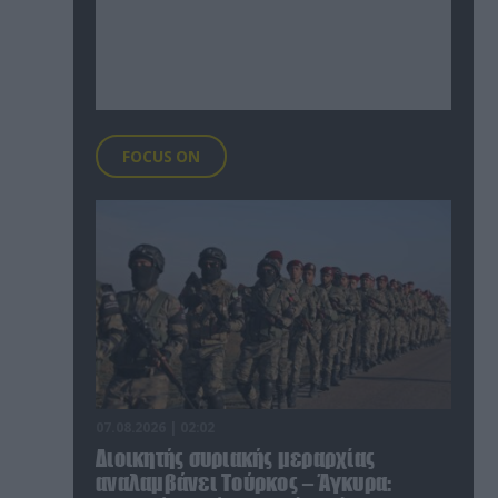
FOCUS ON
07.08.2026 | 02:02
Διοικητής συριακής μεραρχίας
αναλαμβάνει Τούρκος – Άγκυρα: