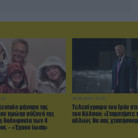
9:02
06.08.2026 | 21:02
λευταίο μήνυμα της
Τελεσίγραφο του Ιράν στ
τον πρώην σύζυγό της
του Κόλπου: «Σταματήστε 
τη δολοφονία των 4
αλλιώς θα σας χτυπήσου
ους – «Έχουν ίωση»