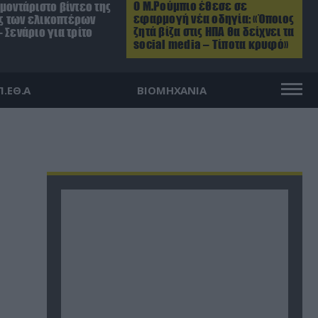
Ο Μ.Ρούμπιο έθεσε σε
μοντάριστο βίντεο της
εφαρμογή νέα οδηγία: «Όποιος
 των ελικοπτέρων
ζητά βίζα στις ΗΠΑ θα δείχνει τα
 Σενάριο για τρίτο
social media – Τίποτα κρυφό»
Π.ΕΘ.Α
ΒΙΟΜΗΧΑΝΙΑ