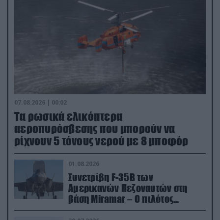
07.08.2026 | 00:02
Τα ρωσικά ελικόπτερα
αεροπυρόσβεσης που μπορούν να
ρίχνουν 5 τόνους νερού με 8 μποφόρ
01.08.2026
Συνετρίβη F-35B των
Αμερικανών Πεζοναυτών στη
βάση Miramar – Ο πιλότος
εκτινάχθηκε εγκαίρως