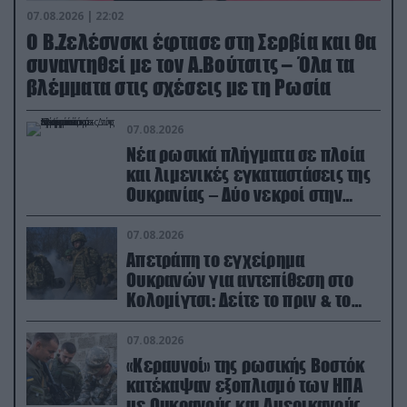
07.08.2026 | 22:02
Ο Β.Ζελέσνσκι έφτασε στη Σερβία και θα
συναντηθεί με τον Α.Βούτσιτς – Όλα τα
βλέμματα στις σχέσεις με τη Ρωσία
07.08.2026
Νέα ρωσικά πλήγματα σε πλοία
και λιμενικές εγκαταστάσεις της
Ουκρανίας – Δύο νεκροί στην
Κριμαία
07.08.2026
Απετράπη το εγχείρημα
Ουκρανών για αντεπίθεση στο
Κολομίγτσι: Δείτε το πριν & το
μετά της προσπάθειάς τους
(βίντεο)
07.08.2026
«Κεραυνοί» της ρωσικής Βοστόκ
κατέκαψαν εξοπλισμό των ΗΠΑ
με Ουκρανούς και Αμερικανούς