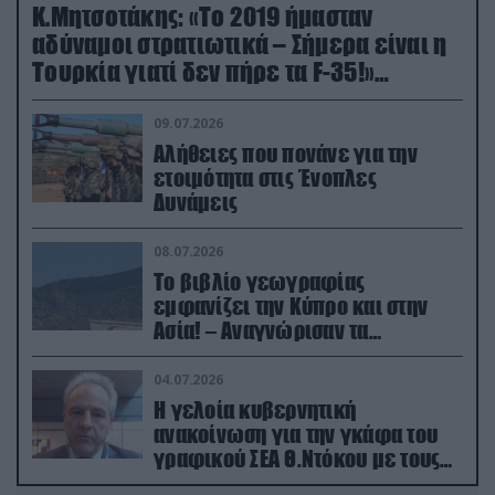
Κ.Μητσοτάκης: «Το 2019 ήμασταν
αδύναμοι στρατιωτικά – Σήμερα είναι η
Τουρκία γιατί δεν πήρε τα F-35!»
(βίντεο)
09.07.2026
Αλήθειες που πονάνε για την
ετοιμότητα στις Ένοπλες
Δυνάμεις
08.07.2026
Το βιβλίο γεωγραφίας
εμφανίζει την Κύπρο και στην
Ασία! – Αναγνώρισαν τα
κατεχόμενα; (φωτο)
04.07.2026
Η γελοία κυβερνητική
ανακοίνωση για την γκάφα του
γραφικού ΣΕΑ Θ.Ντόκου με τους
Ρώσους φαρσέρ