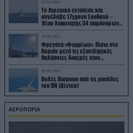
30.06.2026
Το Λιμενικό εντόπισε και
συνέλαβε 17χρονο Σουδανό –
Ήταν διακινητής 34 παράνομων
μεταναστών
30.06.2026
Φρεγάτα «Φορμίων»: Πίσω στο
Λοριάν μετά τις εξαντλητικές
θαλάσσιες δοκιμές στον
απαιτητικό Βισκαϊκό
25.06.2026
Βολές Harpoon από τις μονάδες
του ΠΝ (βίντεο)
ΑΕΡΟΠΟΡΙΑ