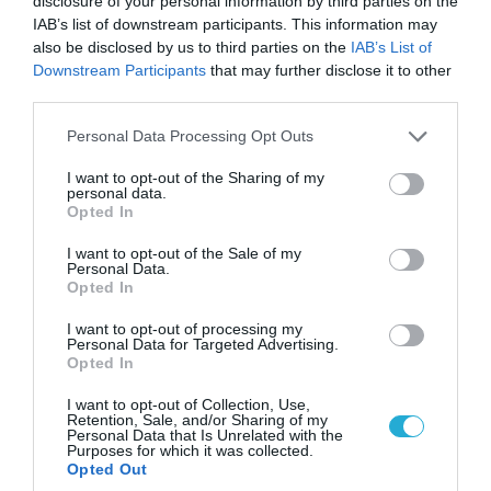
disclosure of your personal information by third parties on the
IAB’s list of downstream participants. This information may
also be disclosed by us to third parties on the
IAB’s List of
Downstream Participants
that may further disclose it to other
third parties.
Please note that this website/app uses one or more Google
Personal Data Processing Opt Outs
services and may gather and store information including but
not limited to your visit or usage behaviour. You may click to
I want to opt-out of the Sharing of my
personal data.
grant or deny consent to Google and its third-party tags to
Opted In
use your data for below specified purposes in below Google
consent section.
I want to opt-out of the Sale of my
Personal Data.
07.08.2026 | 16:02
Opted In
Κ.Τσίγκας για νέα Canadair DHC-515: «Θα
πετούν τη νύχτα αλλά δεν θα πραγματοποιούν
I want to opt-out of processing my
Personal Data for Targeted Advertising.
ρίψεις νερού»
Opted In
I want to opt-out of Collection, Use,
Retention, Sale, and/or Sharing of my
Personal Data that Is Unrelated with the
ΠΟΛΙΤΙΚΗ
Purposes for which it was collected.
Opted Out