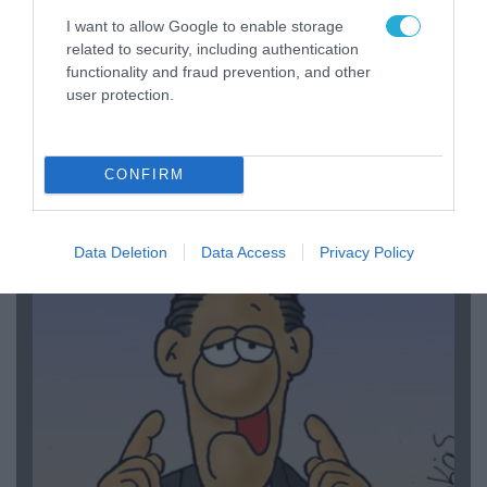
I want to allow Google to enable storage
related to security, including authentication
functionality and fraud prevention, and other
user protection.
06.08.2026 | 14:02
«Επιχείρηση ελεύθερα πεζοδρόμια» στην
CONFIRM
Αθήνα: Απομακρύνθηκαν παράνομα
αντικείμενα από κοινόχρηστους χώρους
Data Deletion
Data Access
Privacy Policy