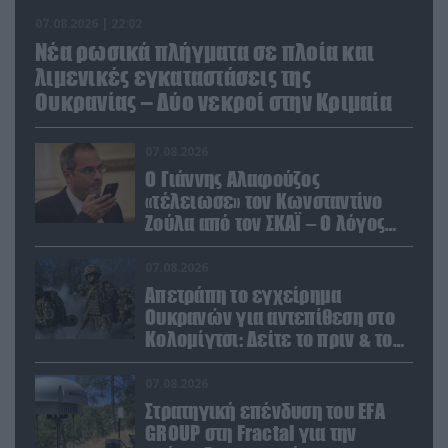
07.08.2026 | 22:02
Νέα ρωσικά πλήγματα σε πλοία και
λιμενικές εγκαταστάσεις της
Ουκρανίας – Δύο νεκροί στην Κριμαία
07.08.2026
Ο Γιάννης Αλαφούζος
«τέλειωσε» τον Κωνσταντίνο
Ζούλα από τον ΣΚΑΪ – Ο λόγος
της απομάκρυνσής του
07.08.2026
Απετράπη το εγχείρημα
Ουκρανών για αντεπίθεση στο
Κολομίγτσι: Δείτε το πριν & το
μετά της προσπάθειάς τους
(βίντεο)
07.08.2026
Στρατηγική επένδυση του EFA
GROUP στη Fractal για την