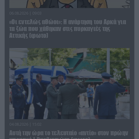
06.08.2026 | 09:03
«Οι εντελώς αθώοι»: Η ανάρτηση του Αρκά για
τα ζώα που χάθηκαν στις πυρκαγιές της
Αττικής (φωτο)
04.08.2026 | 15:02
Αυτή την ώρα το τελευταίο «αντίο» στον πρώην