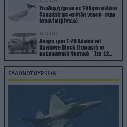
30.07.2026
Υποδοχή ήρωα σε Έλληνα πιλότο
Canadair με «αψίδα νερού» στην
Ισπανία (βίντεο)
29.07.2026
Ακόμα τρία E-2D Advanced
Hawkeye Block II αποκτά το
αμερικανικό Ναυτικό – Στο 1,2
δισ.δολάρια το κόστος
ΕΛΛΗΝΟΤΟΥΡΚΙΚΑ