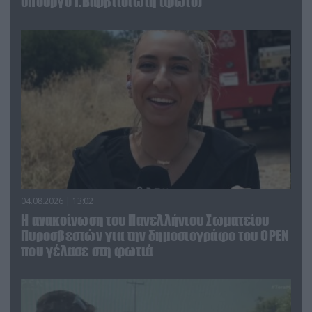
υπουργό Ι.Βαρβιτσιώτη (φωτο)
04.08.2026 | 13:02
Η ανακοίνωση του Πανελλήνιου Σωματείου
Πυροσβεστών για την δημοσιογράφο του OPEN
που γέλασε στη φωτιά