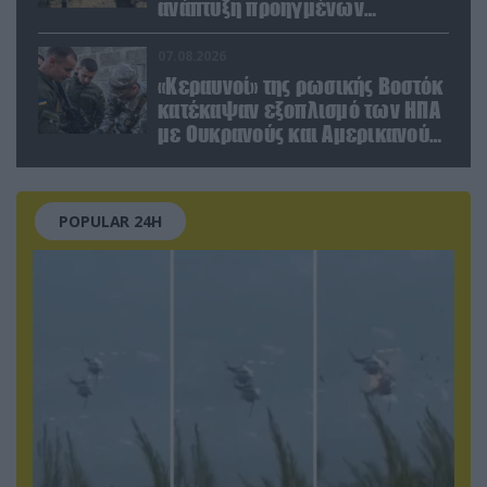
ανάπτυξη προηγμένων
αμυντικών τεχνολογιών σε
Ελλάδα και Κύπρο
07.08.2026
«Κεραυνοί» της ρωσικής Βοστόκ
κατέκαψαν εξοπλισμό των ΗΠΑ
με Ουκρανούς και Αμερικανούς
μισθοφόρους – Δείτε βίντεο
POPULAR 24H