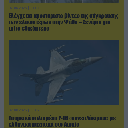
07.08.2026 | 01:02
Ελέγχεται αμοντάριστο βίντεο της σύγκρουσης
των ελικοπτέρων στην Ψάθα – Σενάριο για
τρίτο ελικόπτερο
07.08.2026 | 00:02
Τουρκικά οπλισμένα F-16 «συνεπλάκησαν» με
ελληνικά μαχητικά στο Αιγαίο