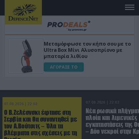
ε το
«Μαγική» φόρμουλα τριβόλι + VIP
ε
για αύξηση της λίμπιντο
ΑΓΟΡΑΣΕ ΤΟ
07.08.2026 | 22:02
07.08.2026 | 22:02
Νέα ρωσικά πλήγματ
Ο Β.Ζελέσνσκι έφτασε στη
πλοία και λιμενικές
Σερβία και θα συναντηθεί με
εγκαταστάσεις της Ο
τον Α.Βούτσιτς – Όλα τα
– Δύο νεκροί στην Κ
βλέμματα στις σχέσεις με τη