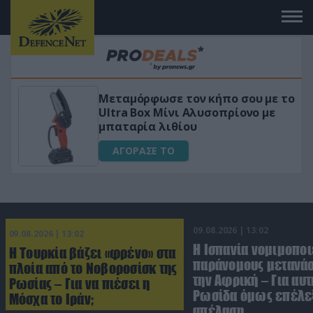
 το
«Μαγική» φόρμουλα τριβόλι + VIP
για αύξηση της λίμπιντο
ΑΓΟΡΑΣΕ ΤΟ
09.08.2026 | 13:02
09.08.2026 | 13:02
Η Ισπανία νομιμοποι
Η Τουρκία βάζει «φρένο» στα
παράνομους μετανάσ
πλοία από το Νοβοροσίσκ της
την Αφρική – Για αυτ
Ρωσίας – Για να πιέσει η
Ρωσίδα όμως επέλεξ
Μόσχα το Ιράν;
απέλαση