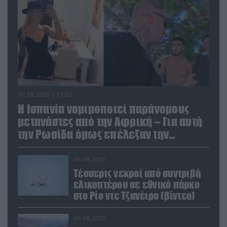
09.08.2026 | 13:02
Η Ισπανία νομιμοποιεί παράνομους
μετανάστες από την Αφρική – Για αυτή
την Ρωσίδα όμως επέλεξαν την
απέλαση
09.08.2026
Τέσσερις νεκροί από συντριβή
ελικοπτέρου σε εθνικό πάρκο
στο Ρίο ντε Τζανέιρο (βίντεο)
09.08.2026