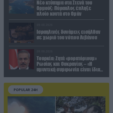
Νέο κτύπημα στα Στενά του
Ορμούζ: Πύραυλος έπληξε
πλοίο κοντά στο Ομάν
09.08.2026
Ισραηλινές δυνάμεις εισήλθαν
σε χωριό του νότιου Λιβάνου
09.08.2026
Τουρκία: Ζητά «μορατόριουμ»
Ρωσίας και Ουκρανίας – «Η
αμυντική συμφωνία είναι ίδια
με το άρθρο 5 του ΝΑΤΟ» (upd)
POPULAR 24H