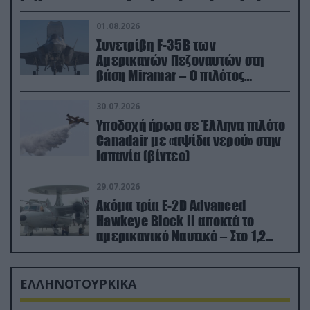
01.08.2026
Συνετρίβη F-35B των
Αμερικανών Πεζοναυτών στη
βάση Miramar – Ο πιλότος
εκτινάχθηκε εγκαίρως
30.07.2026
Υποδοχή ήρωα σε Έλληνα πιλότο
Canadair με «αψίδα νερού» στην
Ισπανία (βίντεο)
29.07.2026
Ακόμα τρία E-2D Advanced
Hawkeye Block II αποκτά το
αμερικανικό Ναυτικό – Στο 1,2
δισ.δολάρια το κόστος
ΕΛΛΗΝΟΤΟΥΡΚΙΚΑ