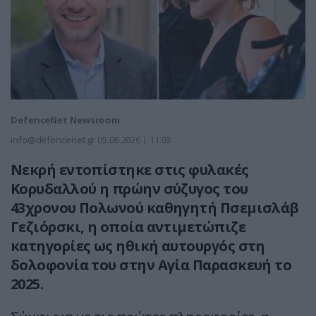
DefenceNet Newsroom
info@defencenet.gr
05.06.2026 | 11:03
Νεκρή εντοπίστηκε στις φυλακές
Κορυδαλλού η πρώην σύζυγος του
43χρονου Πολωνού καθηγητή Πσεμισλάβ
Γεζιόρσκι, η οποία αντιμετώπιζε
κατηγορίες ως ηθική αυτουργός στη
δολοφονία του στην Αγία Παρασκευή το
2025.