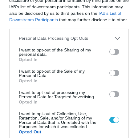
disclosure of your personal information by third parties on the
IAB’s list of downstream participants. This information may
also be disclosed by us to third parties on the
IAB’s List of
Downstream Participants
that may further disclose it to other
third parties.
Please note that this website/app uses one or more Google
Personal Data Processing Opt Outs
services and may gather and store information including but
08.08.2026 | 12:02
not limited to your visit or usage behaviour. You may click to
I want to opt-out of the Sharing of my
personal data.
Ιράν: Δημοσίευσε φωτογραφίες
grant or deny consent to Google and its third-party tags to
Opted In
αμερικανικών και ισραηλινών αεροσκαφών &
use your data for below specified purposes in below Google
drones που καταρρίφθηκαν
consent section.
I want to opt-out of the Sale of my
Personal Data.
Opted In
I want to opt-out of processing my
Personal Data for Targeted Advertising.
Opted In
I want to opt-out of Collection, Use,
Retention, Sale, and/or Sharing of my
Personal Data that Is Unrelated with the
Purposes for which it was collected.
Opted Out