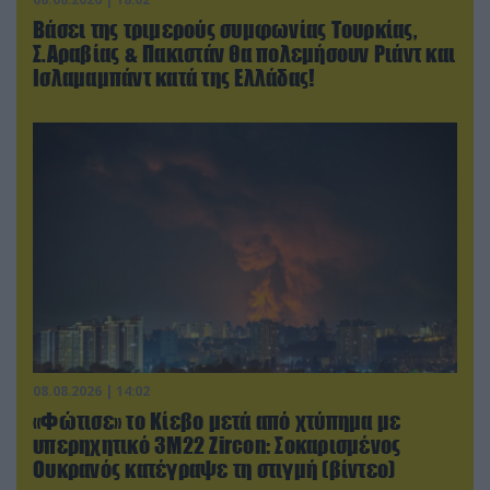
Βάσει της τριμερούς συμφωνίας Τουρκίας,
Σ.Αραβίας & Πακιστάν θα πολεμήσουν Ριάντ και
Ισλαμαμπάντ κατά της Ελλάδας!
08.08.2026 | 14:02
«Φώτισε» το Κίεβο μετά από χτύπημα με
υπερηχητικό 3M22 Zircon: Σοκαρισμένος
Ουκρανός κατέγραψε τη στιγμή (βίντεο)