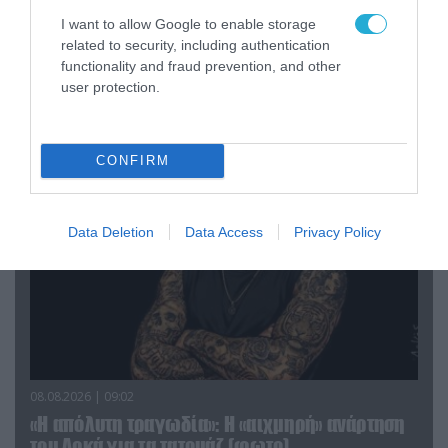
Σε «αναμμένα κάρβουνα» η Τουρκία:
Περιορίζει την κίνηση πλοίων από την Μαύρη
I want to allow Google to enable storage
Θάλασσα
related to security, including authentication
functionality and fraud prevention, and other
user protection.
ΠΟΛΙΤΙΚΗ
CONFIRM
Data Deletion
Data Access
Privacy Policy
08.08.2026 | 09:02
«Η απόλυτη τραγωδία»: Η «αιχμηρή» ανάρτηση
του Αρκά για τα τατουάζ (φωτο)