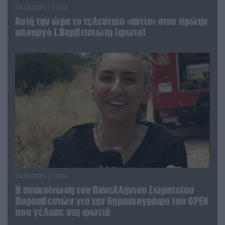
04.08.2026 | 15:02
Αυτή την ώρα το τελευταίο «αντίο» στον πρώην
υπουργό Ι.Βαρβιτσιώτη (φωτο)
04.08.2026 | 13:02
Η ανακοίνωση του Πανελλήνιου Σωματείου
Πυροσβεστών για την δημοσιογράφο του OPEN
που γέλασε στη φωτιά