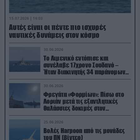
15.07.2026 | 16:03
Aυτές είναι οι πέντε πιο ισχυρές
ναυτικές δυνάμεις στον κόσμο
30.06.2026
Το Λιμενικό εντόπισε και
συνέλαβε 17χρονο Σουδανό –
Ήταν διακινητής 34 παράνομων
μεταναστών
30.06.2026
Φρεγάτα «Φορμίων»: Πίσω στο
Λοριάν μετά τις εξαντλητικές
θαλάσσιες δοκιμές στον
απαιτητικό Βισκαϊκό
25.06.2026
Βολές Harpoon από τις μονάδες
του ΠΝ (βίντεο)