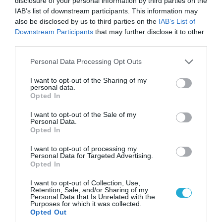
disclosure of your personal information by third parties on the
IAB’s list of downstream participants. This information may
also be disclosed by us to third parties on the
IAB’s List of
Downstream Participants
that may further disclose it to other
third parties.
Please note that this website/app uses one or more Google
Personal Data Processing Opt Outs
services and may gather and store information including but
not limited to your visit or usage behaviour. You may click to
I want to opt-out of the Sharing of my
personal data.
grant or deny consent to Google and its third-party tags to
Opted In
07.08.2026 | 20:02
use your data for below specified purposes in below Google
Ο Γιάννης Αλαφούζος «τέλειωσε» τον
consent section.
I want to opt-out of the Sale of my
Personal Data.
Κωνσταντίνο Ζούλα από τον ΣΚΑΪ – Ο λόγος της
Opted In
απομάκρυνσής του
I want to opt-out of processing my
Personal Data for Targeted Advertising.
Opted In
I want to opt-out of Collection, Use,
Retention, Sale, and/or Sharing of my
Personal Data that Is Unrelated with the
Purposes for which it was collected.
Opted Out