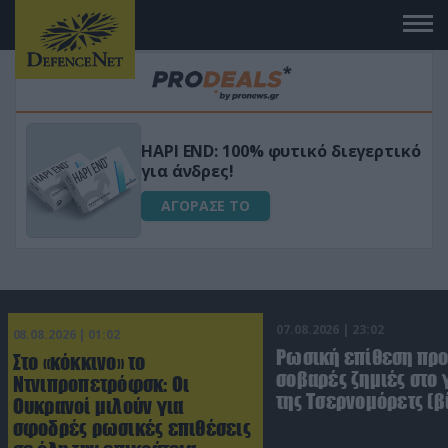
Μεταμόρφωσε τον κήπο σου με το
ικό
Ultra Box Μίνι Αλυσοπρίονο με
μπαταρία λιθίου
ΑΓΟΡΑΣΕ ΤΟ
07.08.2026 | 23:02
08.08.2026 | 01:02
Ρωσική επίθεση πρ
Στο «κόκκινο» το
σοβαρές ζημιές στο
Ντνιπροπετρόφσκ: Οι
της Τσερνομόρετς (β
Ουκρανοί μιλούν για
σφοδρές ρωσικές επιθέσεις