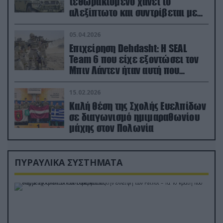
τεθωρακισμένο χάνει το
αλεξίπτωτο και συντρίβεται με
ορμή στο έδαφος (βίντεο)
05.04.2026
Επιχείρηση Dehdasht: Η SEAL
Team 6 που είχε εξοντώσει τον
Μπιν Λάντεν ήταν αυτή που
διέσωσε τον πιλότο του F-15
15.02.2026
Καλή θέση της Σχολής Ευελπίδων
σε διαγωνισμό ημιμαραθωνίου
μάχης στον Πολωνία
ΠΥΡΑΥΛΙΚΑ ΣΥΣΤΗΜΑΤΑ