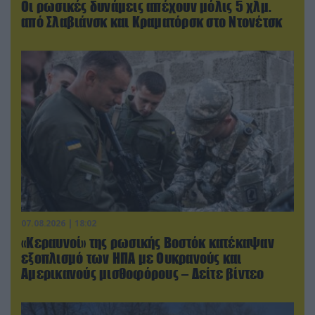
Οι ρωσικές δυνάμεις απέχουν μόλις 5 χλμ.
από Σλαβιάνσκ και Κραματόρσκ στο Ντονέτσκ
07.08.2026 | 18:02
«Κεραυνοί» της ρωσικής Βοστόκ κατέκαψαν
εξοπλισμό των ΗΠΑ με Ουκρανούς και
Αμερικανούς μισθοφόρους – Δείτε βίντεο