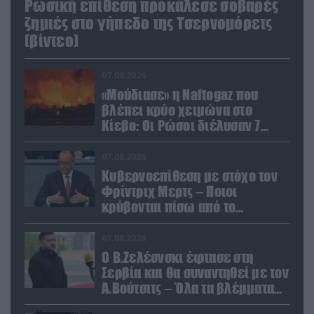
Ρωσική επίθεση προκάλεσε σοβαρές
ζημιές στο γήπεδο της Τσερνομόρετς
(βίντεο)
07.08.2026
«Μούδιασε» η Naftogaz που
βλέπει κρύο χειμώνα στο
Κίεβο: Οι Ρώσοι διέλυσαν 7
εγκαταστάσεις του ουκρανικού
κολοσσού!
07.08.2026
Κυβερνοεπίθεση με στόχο τον
Φρίντριχ Μερτς – Ποιοι
κρύβονται πίσω από το
παραποιημένο βίντεο
07.08.2026
Ο Β.Ζελέσνσκι έφτασε στη
Σερβία και θα συναντηθεί με τον
Α.Βούτσιτς – Όλα τα βλέμματα
στις σχέσεις με τη Ρωσία