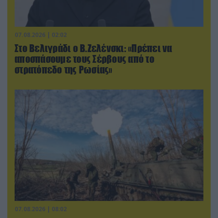
07.08.2026 | 02:02
Στο Βελιγράδι ο Β.Ζελένσκι: «Πρέπει να
αποσπάσουμε τους Σέρβους από το
στρατόπεδο της Ρωσίας»
07.08.2026 | 08:02