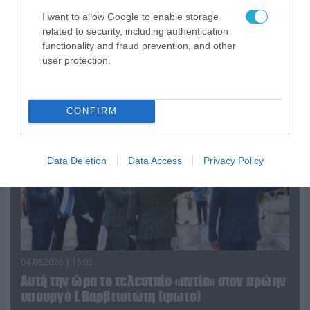
06.08.2026 | 09:03
I want to allow Google to enable storage
«Οι εντελώς αθώοι»: Η ανάρτηση του Αρκά για
related to security, including authentication
functionality and fraud prevention, and other
τα ζώα που χάθηκαν στις πυρκαγιές της
user protection.
Αττικής (φωτο)
CONFIRM
Data Deletion
Data Access
Privacy Policy
04.08.2026 | 15:02
Αυτή την ώρα το τελευταίο «αντίο» στον πρώην
υπουργό Ι.Βαρβιτσιώτη (φωτο)