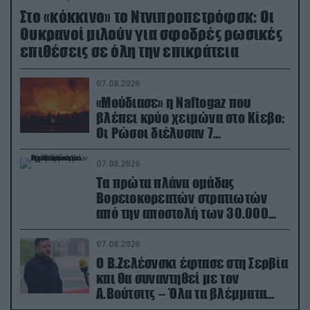
Στο «κόκκινο» το Ντνιπροπετρόφσκ: Οι
Ουκρανοί μιλούν για σφοδρές ρωσικές
επιθέσεις σε όλη την επικράτεια
07.08.2026
«Μούδιασε» η Naftogaz που
βλέπει κρύο χειμώνα στο Κίεβο:
Οι Ρώσοι διέλυσαν 7
εγκαταστάσεις του ουκρανικού
κολοσσού!
07.08.2026
Τα πρώτα πλάνα ομάδας
Βορειοκορεατών στρατιωτών
από την αποστολή των 30.000
που έφτασαν στη Ρωσία (βίντεο)
07.08.2026
Ο Β.Ζελέσνσκι έφτασε στη Σερβία
και θα συναντηθεί με τον
Α.Βούτσιτς – Όλα τα βλέμματα
στις σχέσεις με τη Ρωσία