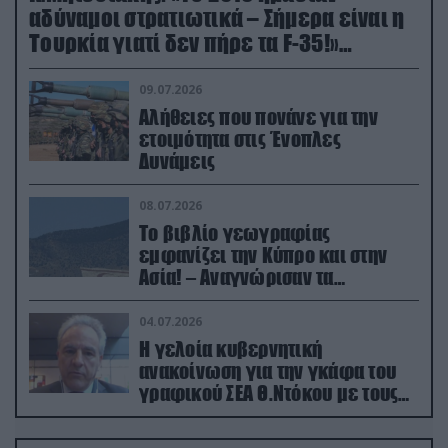
αδύναμοι στρατιωτικά – Σήμερα είναι η
Τουρκία γιατί δεν πήρε τα F-35!»
(βίντεο)
09.07.2026
Αλήθειες που πονάνε για την
ετοιμότητα στις Ένοπλες
Δυνάμεις
08.07.2026
Το βιβλίο γεωγραφίας
εμφανίζει την Κύπρο και στην
Ασία! – Αναγνώρισαν τα
κατεχόμενα; (φωτο)
04.07.2026
Η γελοία κυβερνητική
ανακοίνωση για την γκάφα του
γραφικού ΣΕΑ Θ.Ντόκου με τους
Ρώσους φαρσέρ