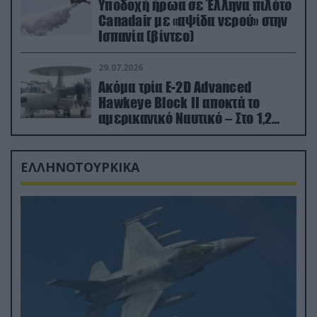
Υποδοχή ήρωα σε Έλληνα πιλότο
Canadair με «αψίδα νερού» στην
Ισπανία (βίντεο)
29.07.2026
Ακόμα τρία E-2D Advanced
Hawkeye Block II αποκτά το
αμερικανικό Ναυτικό – Στο 1,2
δισ.δολάρια το κόστος
ΕΛΛΗΝΟΤΟΥΡΚΙΚΑ