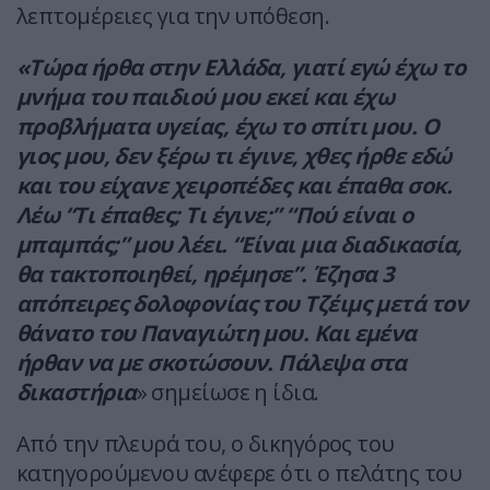
λεπτομέρειες για την υπόθεση.
«Τώρα ήρθα στην Ελλάδα, γιατί εγώ έχω το
μνήμα του παιδιού μου εκεί και έχω
προβλήματα υγείας, έχω το σπίτι μου. Ο
γιος μου, δεν ξέρω τι έγινε, χθες ήρθε εδώ
και του είχανε χειροπέδες και έπαθα σοκ.
Λέω “Τι έπαθες; Τι έγινε;” “Πού είναι ο
μπαμπάς;” μου λέει. “Είναι μια διαδικασία,
θα τακτοποιηθεί, ηρέμησε”. Έζησα 3
απόπειρες δολοφονίας του Τζέιμς μετά τον
θάνατο του Παναγιώτη μου. Και εμένα
ήρθαν να με σκοτώσουν. Πάλεψα στα
δικαστήρια
» σημείωσε η ίδια.
Από την πλευρά του, ο δικηγόρος του
κατηγορούμενου ανέφερε ότι ο πελάτης του