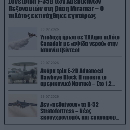
Συνετρίβη F-35B των Αμερικανών
Πεζοναυτών στη βάση Miramar – Ο
πιλότος εκτινάχθηκε εγκαίρως
30.07.2026
Υποδοχή ήρωα σε Έλληνα πιλότο
Canadair με «αψίδα νερού» στην
Ισπανία (βίντεο)
29.07.2026
Ακόμα τρία E-2D Advanced
Hawkeye Block II αποκτά το
αμερικανικό Ναυτικό – Στο 1,2
δισ.δολάρια το κόστος
29.07.2026
Δεν «πεθαίνουν» τα Β-52
Stratofortress – Νέος
εκσυγχρονισμός και επαναφορά
από τα «νεκροταφεία»