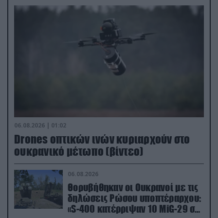
06.08.2026 | 01:02
Drones οπτικών ινών κυριαρχούν στο
ουκρανικό μέτωπο (βίντεο)
06.08.2026
Θορυβήθηκαν οι Ουκρανοί με τις
δηλώσεις Ρώσου υποπτέραρχου:
«S-400 κατέρριψαν 10 MiG-29 σε