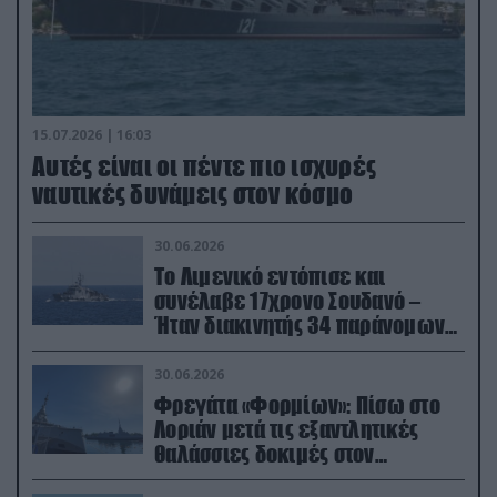
15.07.2026 | 16:03
Aυτές είναι οι πέντε πιο ισχυρές
ναυτικές δυνάμεις στον κόσμο
30.06.2026
Το Λιμενικό εντόπισε και
συνέλαβε 17χρονο Σουδανό –
Ήταν διακινητής 34 παράνομων
μεταναστών
30.06.2026
Φρεγάτα «Φορμίων»: Πίσω στο
Λοριάν μετά τις εξαντλητικές
θαλάσσιες δοκιμές στον
απαιτητικό Βισκαϊκό