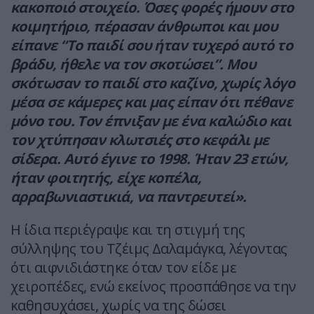
κακοποιό στοιχείο. Όσες φορές ήμουν στο
κοιμητήριο, πέρασαν άνθρωποι και μου
είπανε “Το παιδί σου ήταν τυχερό αυτό το
βράδυ, ήθελε να τον σκοτώσει”. Μου
σκότωσαν το παιδί στο καζίνο, χωρίς λόγο
μέσα σε κάμερες και μας είπαν ότι πέθανε
μόνο του. Τον έπνιξαν με ένα καλώδιο και
τον χτύπησαν κλωτσιές στο κεφάλι με
σίδερα. Αυτό έγινε το 1998. Ήταν 23 ετών,
ήταν φοιτητής, είχε κοπέλα,
αρραβωνιαστικιά, να παντρευτεί».
Η ίδια περιέγραψε και τη στιγμή της
σύλληψης του Τζέιμς Δαλαμάγκα, λέγοντας
ότι αιφνιδιάστηκε όταν τον είδε με
χειροπέδες, ενώ εκείνος προσπάθησε να την
καθησυχάσει, χωρίς να της δώσει