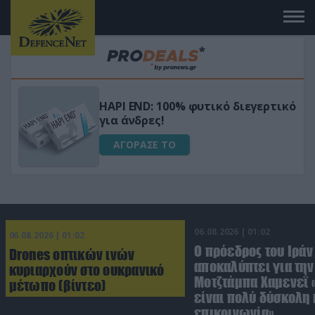
Μεταμόρφωσε τον κήπο σου με το
ικό
Ultra Box Μίνι Αλυσοπρίονο με
μπαταρία λιθίου
ΑΓΟΡΑΣΕ ΤΟ
06.08.2026 | 01:02
06.08.2026 | 01:02
Ο πρόεδρος του Ιράν
Drones οπτικών ινών
αποκαλύπτει για την
κυριαρχούν στο ουκρανικό
Μοτζτάμπα Χαμενεΐ 
μέτωπο (βίντεο)
είναι πολύ δύσκολη 
επικοινωνία»