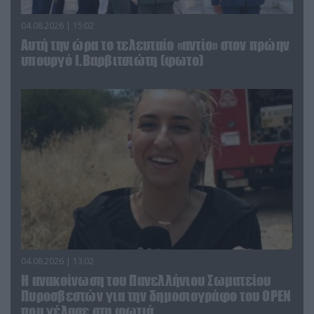
04.08.2026 | 15:02
Αυτή την ώρα το τελευταίο «αντίο» στον πρώην
υπουργό Ι.Βαρβιτσιώτη (φωτο)
04.08.2026 | 13:02
Η ανακοίνωση του Πανελλήνιου Σωματείου
Πυροσβεστών για την δημοσιογράφο του OPEN
που γέλασε στη φωτιά