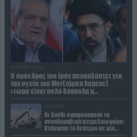
06.08.2026 | 01:02
Ο πρόεδρος του Ιράν αποκαλύπτει για
την υγεία του Μοτζτάμπα Χαμενεΐ
«τώρα είναι πολύ δύσκολη η
επικοινωνία»
06.08.2026
Οι Χούθι σφυροκοπούν τα
σαουδαραβικά πετρελαιοφόρα:
Χτύπησαν το δεύτερο σε μία
ημέρα στην Ερυθρά Θάλασσα