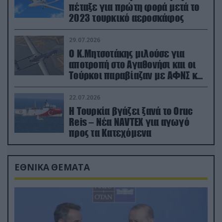
πέταξε για πρώτη φορά μετά το
2023 τουρκικό αεροσκάφος
29.07.2026
Ο Κ.Μητσοτάκης μιλούσε για
αποτροπή στο Αγαθονήσι και οι
Τούρκοι παραβίαζαν με ΑΦΝΣ και
drone
22.07.2026
Η Τουρκία βγάζει ξανά το Oruc
Reis – Νέα NAVTEX για αγωγό
προς τα Κατεχόμενα
ΕΘΝΙΚΑ ΘΕΜΑΤΑ