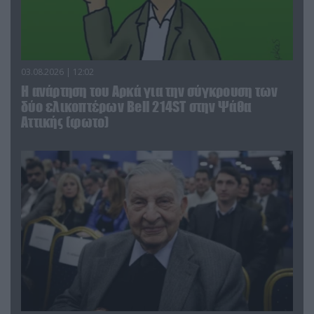
03.08.2026 | 12:02
Η ανάρτηση του Αρκά για την σύγκρουση των
δύο ελικοπτέρων Bell 214ST στην Ψάθα
Αττικής (φωτο)