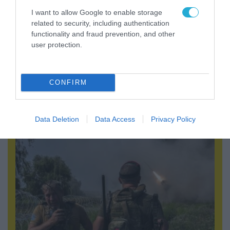
I want to allow Google to enable storage
related to security, including authentication
functionality and fraud prevention, and other
user protection.
05.08.2026 | 15:02
CONFIRM
ΗΠΑ: Σε εξέλιξη έρευνα της FAA για
περιστατικό με το προεδρικό ελικόπτερο
Marine One που μετέφερε τον Ν.Τραμπ
Data Deletion
Data Access
Privacy Policy