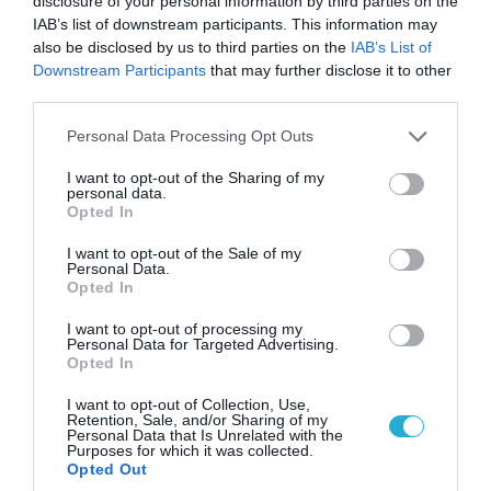
είναι υπό ιρανική κυριαρχία και επιτεύχθηκε
disclosure of your personal information by third parties on the
συμφωνία
IAB’s list of downstream participants. This information may
also be disclosed by us to third parties on the
IAB’s List of
Downstream Participants
that may further disclose it to other
third parties.
Please note that this website/app uses one or more Google
Personal Data Processing Opt Outs
services and may gather and store information including but
not limited to your visit or usage behaviour. You may click to
I want to opt-out of the Sharing of my
personal data.
grant or deny consent to Google and its third-party tags to
Opted In
use your data for below specified purposes in below Google
consent section.
I want to opt-out of the Sale of my
Personal Data.
Opted In
I want to opt-out of processing my
05.08.2026 | 15:02
Personal Data for Targeted Advertising.
Opted In
Ρωσικός πύραυλος με κεφαλή διασποράς
κατέστρεψε ολοσχερώς ένα από τα
I want to opt-out of Collection, Use,
μεγαλύτερα κέντρα διανομής στο Κίεβο
Retention, Sale, and/or Sharing of my
Personal Data that Is Unrelated with the
(βίντεο)
Purposes for which it was collected.
Opted Out