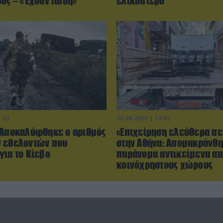
ους – «Έχουν ίωση»
ελικόπτερο
7:02
06.08.2026 | 14:02
 Αποκαλύφθηκε ο αριθμός
«Επιχείρηση ελεύθερα πε
 εθελοντών που
στην Αθήνα: Απομακρύνθ
για το Κίεβο
παράνομα αντικείμενα α
κοινόχρηστους χώρους