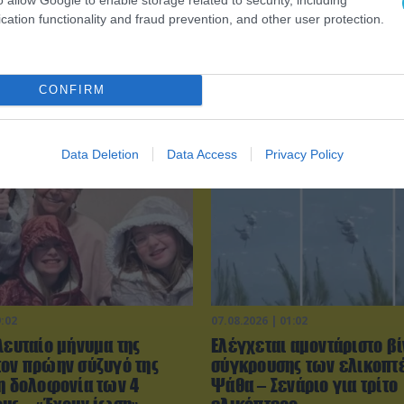
cation functionality and fraud prevention, and other user protection.
CONFIRM
Data Deletion
Data Access
Privacy Policy
9:02
07.08.2026 | 01:02
λευταίο μήνυμα της
Ελέγχεται αμοντάριστο βί
τον πρώην σύζυγό της
σύγκρουσης των ελικοπτ
τη δολοφονία των 4
Ψάθα – Σενάριο για τρίτο