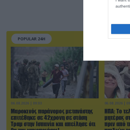
authenti
POPULAR 24H
06.08.2026 | 09:03
06.08.2026 | 0
Μαροκινός παράνομος μετανάστης
ΗΠΑ: Το τε
επιτέθηκε σε 42χρονη σε στάση
μητέρας σ
Τραμ στην Ισπανία και απείλησε ότι
πριν από 