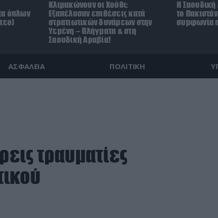
Κλιμακώνουν οι Χούθι:
Η Σαουδική 
τα όπλων
Eξαπέλυσαν επιθέσεις κατά
το Πακιστά
τεο)
στρατιωτικών δυνάμεων στην
συμφωνία α
Υεμένη – Πλήγματα & στη
Σαουδική Αραβία!
ΑΣΦΑΛΕΙΑ
ΠΟΛΙΤΙΚΗ
Υ
Τρεις τραυματίες
τικού