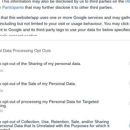
. This information may also be disclosed by us to third parties on the
IA
Participants
that may further disclose it to other third parties.
 that this website/app uses one or more Google services and may gath
including but not limited to your visit or usage behaviour. You may click 
 to Google and its third-party tags to use your data for below specifi
ogle consent section.
l Data Processing Opt Outs
o opt-out of the Sharing of my personal data.
In
o opt-out of the Sale of my Personal Data.
In
to opt-out of processing my Personal Data for Targeted
Ο ΑΡΘΡΟ
ing.
In
o opt-out of Collection, Use, Retention, Sale, and/or Sharing
ersonal Data that Is Unrelated with the Purposes for which it
lected.