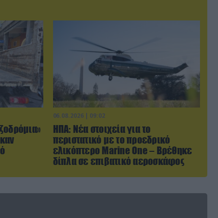
06.08.2026 | 09:02
ζοδρόμια»
ΗΠΑ: Nέα στοιχεία για το
ηκαν
περιστατικό με το προεδρικό
πό
ελικόπτερο Marine One – Βρέθηκε
δίπλα σε επιβατικό αεροσκάφος