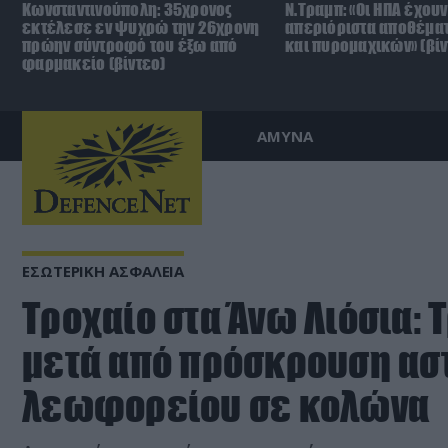
Κωνσταντινούπολη: 35χρονος
Ν.Τραμπ: «Οι ΗΠΑ έχουν
εκτέλεσε εν ψυχρώ την 26χρονη
απεριόριστα αποθέμα
πρώην σύντροφό του έξω από
και πυρομαχικών» (βίν
φαρμακείο (βίντεο)
ΑΜΥΝΑ
ΕΣΩΤΕΡΙΚΗ ΑΣΦΑΛΕΙΑ
Τροχαίο στα Άνω Λιόσια: 
μετά από πρόσκρουση ασ
λεωφορείου σε κολώνα