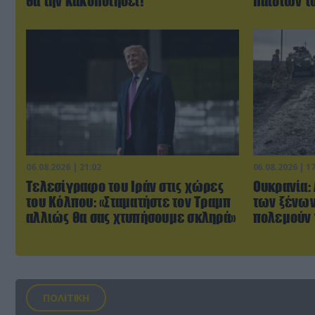
θα την κακοποιήσει!
παιδιών τ
06.08.2026 | 21:02
06.08.2026 | 1
Τελεσίγραφο του Ιράν στις χώρες
Ουκρανία:
του Κόλπου: «Σταματήστε τον Τραμπ
των ξένων
αλλιώς θα σας χτυπήσουμε σκληρά»
πολεμούν 
ΠΟΛΙΤΙΚΗ