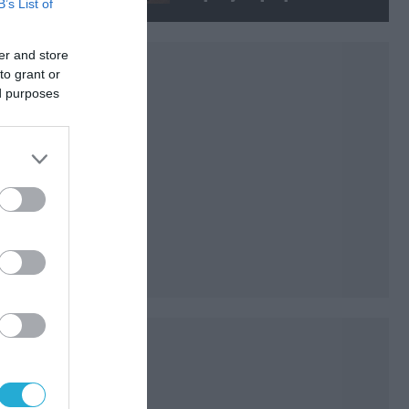
B’s List of
κατά της Συρίας είναι σαν να
απειλούν εμάς»
er and store
to grant or
ed purposes