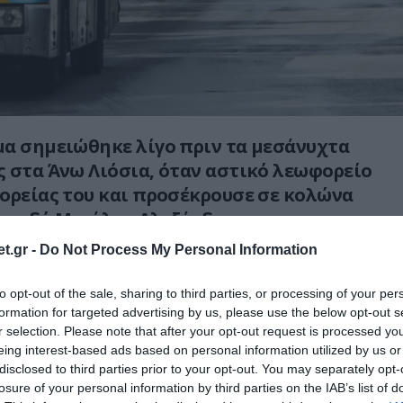
α σημειώθηκε λίγο πριν τα μεσάνυχτα
 στα Άνω Λιόσια, όταν αστικό λεωφορείο
ορείας του και προσέκρουσε σε κολώνα
ν οδό Μεγάλου Αλεξάνδρου.
t.gr -
Do Not Process My Personal Information
η τραυματίστηκαν ελαφρά τρεις επιβάτες, οι
 άμεσα πρώτες βοήθειες και μεταφέρθηκαν
to opt-out of the sale, sharing to third parties, or processing of your per
νοσοκομείο «Ερυθρός Σταυρός».
formation for targeted advertising by us, please use the below opt-out s
r selection. Please note that after your opt-out request is processed y
ς διερευνούν τα αίτια του συμβάντος.
eing interest-based ads based on personal information utilized by us or
disclosed to third parties prior to your opt-out. You may separately opt-
losure of your personal information by third parties on the IAB’s list of