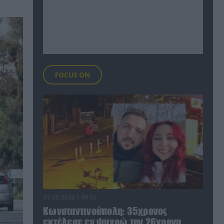
FOCUS ON
07.08.2026 | 08:02
Κωνσταντινούπολη: 35χρονος
εκτέλεσε εν ψυχρώ την 26χρονη