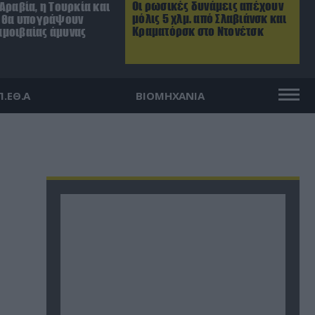
Οι ρωσικές δυνάμεις απέχουν
Αραβία, η Τουρκία και
μόλις 5 χλμ. από Σλαβιάνσκ και
ν θα υπογράψουν
Κραματόρσκ στο Ντονέτσκ
μοιβαίας άμυνας
Π.ΕΘ.Α
ΒΙΟΜΗΧΑΝΙΑ