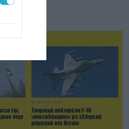
07.08.2026 | 00:02
ντεο της
Τουρκικά οπλισμένα F-16
έρων στην
«συνεπλάκησαν» με ελληνικά
μαχητικά στο Αιγαίο