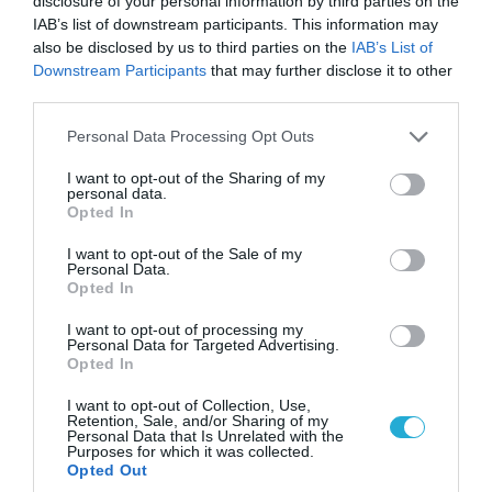
disclosure of your personal information by third parties on the
IAB’s list of downstream participants. This information may
also be disclosed by us to third parties on the
IAB’s List of
Downstream Participants
that may further disclose it to other
third parties.
Please note that this website/app uses one or more Google
Personal Data Processing Opt Outs
services and may gather and store information including but
not limited to your visit or usage behaviour. You may click to
I want to opt-out of the Sharing of my
personal data.
grant or deny consent to Google and its third-party tags to
Opted In
use your data for below specified purposes in below Google
consent section.
I want to opt-out of the Sale of my
Personal Data.
Opted In
06.08.2026 | 09:03
«Οι εντελώς αθώοι»: Η ανάρτηση του Αρκά για
I want to opt-out of processing my
τα ζώα που χάθηκαν στις πυρκαγιές της
Personal Data for Targeted Advertising.
Opted In
Αττικής (φωτο)
I want to opt-out of Collection, Use,
Retention, Sale, and/or Sharing of my
Personal Data that Is Unrelated with the
Purposes for which it was collected.
Opted Out