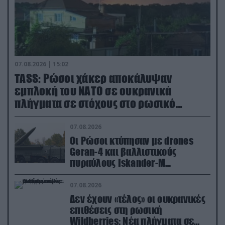
07.08.2026 | 15:02
TASS: Ρώσοι χάκερ αποκάλυψαν
εμπλοκή του ΝΑΤΟ σε ουκρανικά
πλήγματα σε στόχους στο ρωσικό
έδαφος!
07.08.2026
Οι Ρώσοι κτύπησαν με drones
Geran-4 και βαλλιστικούς
πυραύλους Iskander-M
ουκρανικό τρένο με στρατιωτικό
εξοπλισμό
07.08.2026
Δεν έχουν «τέλος» οι ουκρανικές
επιθέσεις στη ρωσική
Wildberries: Νέα πλήγματα σε