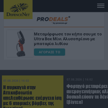
 το
«Μαγική» φόρμουλα τριβόλι + VIP
για αύξηση της λίμπιντο
ΑΓΟΡΑΣΕ ΤΟ
07.08.2026 | 16:02
07.08.2026 | 16:02
Φορτηγό μεταφέρει
Η πυρκαγιά στην
ανεμογεννήτριας αλ
Αττικοβοιωτία
δυσκολεύουν τα δέν
απελευθέρωσε ενέργεια ίση
(βίντεο)
με 6 ατομικές βόμβες της