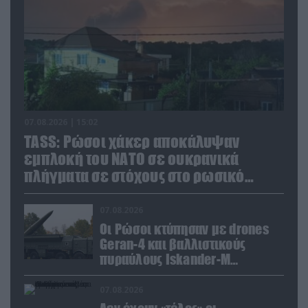
07.08.2026 | 15:02
TASS: Ρώσοι χάκερ αποκάλυψαν
εμπλοκή του ΝΑΤΟ σε ουκρανικά
πλήγματα σε στόχους στο ρωσικό
έδαφος!
07.08.2026
Οι Ρώσοι κτύπησαν με drones
Geran-4 και βαλλιστικούς
πυραύλους Iskander-M
ουκρανικό τρένο με
στρατιωτικό εξοπλισμό
07.08.2026