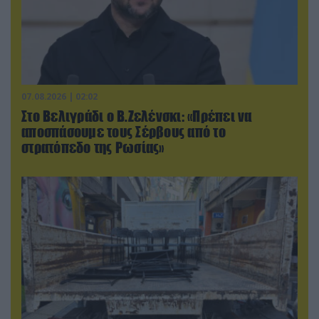
07.08.2026 | 02:02
Στο Βελιγράδι ο Β.Ζελένσκι: «Πρέπει να
αποσπάσουμε τους Σέρβους από το
στρατόπεδο της Ρωσίας»