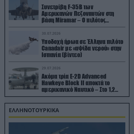
Συνετρίβη F-35B των
Αμερικανών Πεζοναυτών στη
βάση Miramar – Ο πιλότος
εκτινάχθηκε εγκαίρως
30.07.2026
Υποδοχή ήρωα σε Έλληνα πιλότο
Canadair με «αψίδα νερού» στην
Ισπανία (βίντεο)
29.07.2026
Ακόμα τρία E-2D Advanced
Hawkeye Block II αποκτά το
αμερικανικό Ναυτικό – Στο 1,2
δισ.δολάρια το κόστος
ΕΛΛΗΝΟΤΟΥΡΚΙΚΑ