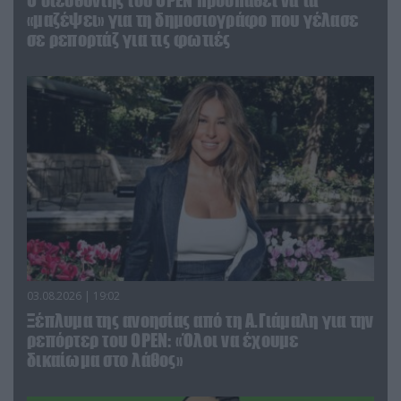
O διευθυντής του OPEN προσπαθεί να τα
«μαζέψει» για τη δημοσιογράφο που γέλασε
σε ρεπορτάζ για τις φωτιές
03.08.2026 | 19:02
Ξέπλυμα της ανοησίας από τη Α.Γιάμαλη για την
ρεπόρτερ του ΟΡΕΝ: «Όλοι να έχουμε
δικαίωμα στο λάθος»