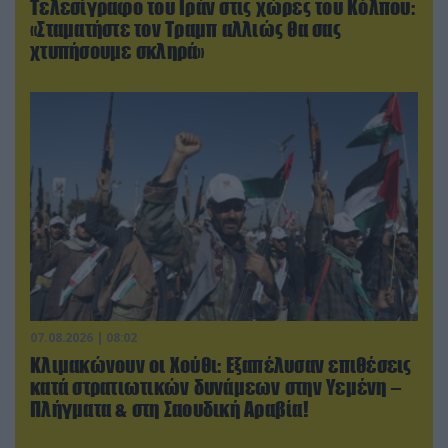
Τελεσίγραφο του Ιράν στις χώρες του Κόλπου:
«Σταματήστε τον Τραμπ αλλιώς θα σας
χτυπήσουμε σκληρά»
07.08.2026 | 08:02
Κλιμακώνουν οι Χούθι: Eξαπέλυσαν επιθέσεις
κατά στρατιωτικών δυνάμεων στην Υεμένη –
Πλήγματα & στη Σαουδική Αραβία!