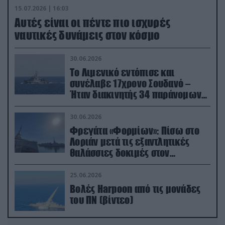
15.07.2026 | 16:03
Aυτές είναι οι πέντε πιο ισχυρές
ναυτικές δυνάμεις στον κόσμο
30.06.2026
Το Λιμενικό εντόπισε και
συνέλαβε 17χρονο Σουδανό –
Ήταν διακινητής 34 παράνομων
μεταναστών
30.06.2026
Φρεγάτα «Φορμίων»: Πίσω στο
Λοριάν μετά τις εξαντλητικές
θαλάσσιες δοκιμές στον
απαιτητικό Βισκαϊκό
25.06.2026
Βολές Harpoon από τις μονάδες
του ΠΝ (βίντεο)