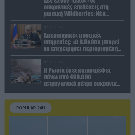
Δεν έχουν «τέλος» οι
ουκρανικές επιθέσεις στη
ρωσική Wildberries: Νέα
πλήγματα σε εγκαταστάσεις στα
Ουράλια
07.08.2026
Αμερικανικές μυστικές
υπηρεσίες: «Ο Β.Πούτιν μπορεί
να επιχειρήσει περιορισμένη
στρατιωτική επιχείρηση στην
Ευρώπη»
07.08.2026
Η Ρωσία έχει καταστρέψει
πάνω από 400.000
τετραγωνικά μέτρα ουκρανικών
εγκαταστάσεων τον Ιούλιο
POPULAR 24H