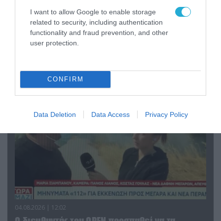
I want to allow Google to enable storage
related to security, including authentication
04.08.2026 | 13:02
functionality and fraud prevention, and other
Η ανακοίνωση του Πανελλήνιου Σωματείου
user protection.
Πυροσβεστών για την δημοσιογράφο του OPEN
που γέλασε στη φωτιά
CONFIRM
Data Deletion
Data Access
Privacy Policy
04.08.2026 | 12:02