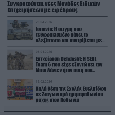
Συγκροτούνται νέες Μονάδες Ειδικών
Επιχειρήσεων με εφέδρους
23.04.2026
Ισπανία: Η στιγμή που
τεθωρακισμένο χάνει το
αλεξίπτωτο και συντρίβεται με
ορμή στο έδαφος (βίντεο)
05.04.2026
Επιχείρηση Dehdasht: Η SEAL
Team 6 που είχε εξοντώσει τον
Μπιν Λάντεν ήταν αυτή που
διέσωσε τον πιλότο του F-15
15.02.2026
Καλή θέση της Σχολής Ευελπίδων
σε διαγωνισμό ημιμαραθωνίου
μάχης στον Πολωνία