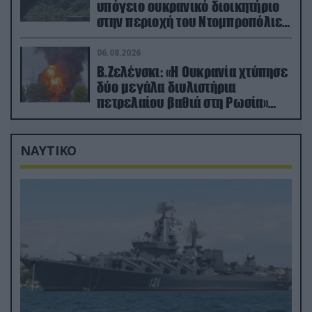
υπόγειο ουκρανικό διοικητήριο
στην περιοχή του Ντομπροπόλιε
(βίντεο)
06.08.2026
Β.Ζελένσκι: «Η Ουκρανία χτύπησε
δύο μεγάλα διυλιστήρια
πετρελαίου βαθιά στη Ρωσία»
(βίντεο)
ΝΑΥΤΙΚΟ