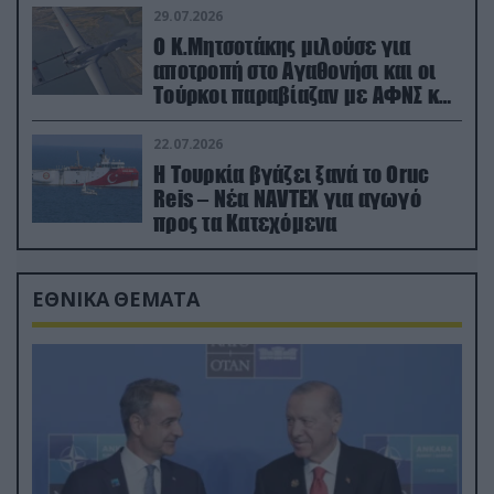
29.07.2026
Ο Κ.Μητσοτάκης μιλούσε για
αποτροπή στο Αγαθονήσι και οι
Τούρκοι παραβίαζαν με ΑΦΝΣ και
drone
22.07.2026
Η Τουρκία βγάζει ξανά το Oruc
Reis – Νέα NAVTEX για αγωγό
προς τα Κατεχόμενα
ΕΘΝΙΚΑ ΘΕΜΑΤΑ