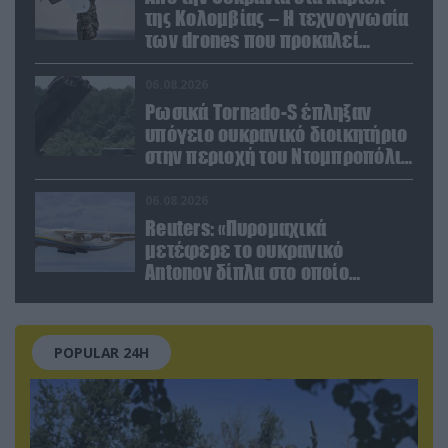
της Κολομβίας – Η τεχνογνωσία
των drones που προκαλεί
ανησυχία
06.08.2026
Ρωσικά Tornado-S έπληξαν
υπόγειο ουκρανικό διοικητήριο
στην περιοχή του Ντομπροπόλιε
(βίντεο)
06.08.2026
Reuters: «Πυρομαχικά
μετέφερε το ουκρανικό
Antonov δίπλα στο οποίο
βρέθηκε το drone στη Λειψία»
POPULAR 24H