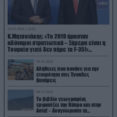
24.07.2026 | 22:02
Κ.Μητσοτάκης: «Το 2019 ήμασταν
αδύναμοι στρατιωτικά – Σήμερα είναι η
Τουρκία γιατί δεν πήρε τα F-35!»
(βίντεο)
09.07.2026
Αλήθειες που πονάνε για την
ετοιμότητα στις Ένοπλες
Δυνάμεις
08.07.2026
Το βιβλίο γεωγραφίας
εμφανίζει την Κύπρο και στην
Ασία! – Αναγνώρισαν τα
κατεχόμενα; (φωτο)