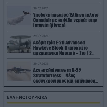
30.07.2026
Υποδοχή ήρωα σε Έλληνα πιλότο
Canadair με «αψίδα νερού» στην
Ισπανία (βίντεο)
29.07.2026
Ακόμα τρία E-2D Advanced
Hawkeye Block II αποκτά το
αμερικανικό Ναυτικό – Στο 1,2
δισ.δολάρια το κόστος
29.07.2026
Δεν «πεθαίνουν» τα Β-52
Stratofortress – Νέος
εκσυγχρονισμός και επαναφορά
από τα «νεκροταφεία»
ΕΛΛΗΝΟΤΟΥΡΚΙΚΑ