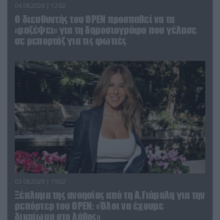
04.08.2026 | 12:02
O διευθυντής του OPEN προσπαθεί να τα
«μαζέψει» για τη δημοσιογράφο που γέλασε
σε ρεπορτάζ για τις φωτιές
03.08.2026 | 19:02
Ξέπλυμα της ανοησίας από τη Α.Γιάμαλη για την
ρεπόρτερ του ΟΡΕΝ: «Όλοι να έχουμε
δικαίωμα στο λάθος»