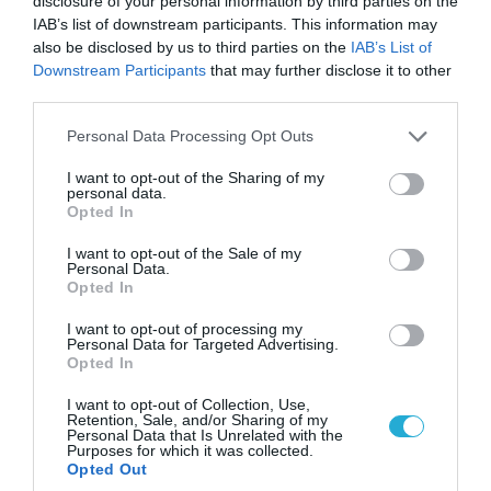
disclosure of your personal information by third parties on the
αντικείμενα από κοινόχρηστους χώρους
IAB’s list of downstream participants. This information may
also be disclosed by us to third parties on the
IAB’s List of
Downstream Participants
that may further disclose it to other
third parties.
Please note that this website/app uses one or more Google
Personal Data Processing Opt Outs
services and may gather and store information including but
not limited to your visit or usage behaviour. You may click to
I want to opt-out of the Sharing of my
personal data.
grant or deny consent to Google and its third-party tags to
Opted In
use your data for below specified purposes in below Google
consent section.
I want to opt-out of the Sale of my
Personal Data.
Opted In
I want to opt-out of processing my
06.08.2026 | 09:03
Personal Data for Targeted Advertising.
«Οι εντελώς αθώοι»: Η ανάρτηση του Αρκά για
Opted In
τα ζώα που χάθηκαν στις πυρκαγιές της
I want to opt-out of Collection, Use,
Αττικής (φωτο)
Retention, Sale, and/or Sharing of my
Personal Data that Is Unrelated with the
Purposes for which it was collected.
Opted Out