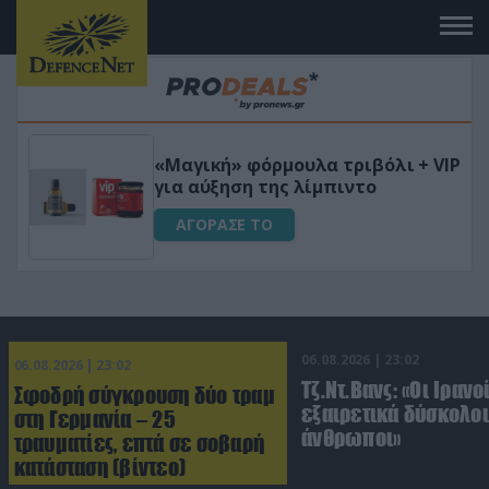
 το
«Μαγική» φόρμουλα τριβόλι + VIP
για αύξηση της λίμπιντο
ΑΓΟΡΑΣΕ ΤΟ
06.08.2026 | 23:02
06.08.2026 | 23:02
Τζ.Ντ.Βανς: «Οι Ιρανο
Σφοδρή σύγκρουση δύο τραμ
εξαιρετικά δύσκολοι
στη Γερμανία – 25
άνθρωποι»
τραυματίες, επτά σε σοβαρή
κατάσταση (βίντεο)