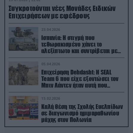
Συγκροτούνται νέες Μονάδες Ειδικών
Επιχειρήσεων με εφέδρους
23.04.2026
Ισπανία: Η στιγμή που
τεθωρακισμένο χάνει το
αλεξίπτωτο και συντρίβεται με
ορμή στο έδαφος (βίντεο)
05.04.2026
Επιχείρηση Dehdasht: Η SEAL
Team 6 που είχε εξοντώσει τον
Μπιν Λάντεν ήταν αυτή που
διέσωσε τον πιλότο του F-15
15.02.2026
Καλή θέση της Σχολής Ευελπίδων
σε διαγωνισμό ημιμαραθωνίου
μάχης στον Πολωνία