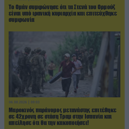
Το Ομάν συμφώνησε ότι τα Στενά του Ορμούζ
είναι υπό ιρανική κυριαρχία και επιτεύχθηκε
συμφωνία
06.08.2026 | 09:03
Μαροκινός παράνομος μετανάστης επιτέθηκε
σε 42χρονη σε στάση Τραμ στην Ισπανία και
απείλησε ότι θα την κακοποιήσει!