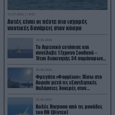
15.07.2026 | 16:03
Aυτές είναι οι πέντε πιο ισχυρές
ναυτικές δυνάμεις στον κόσμο
30.06.2026
Το Λιμενικό εντόπισε και
συνέλαβε 17χρονο Σουδανό –
Ήταν διακινητής 34 παράνομων
μεταναστών
30.06.2026
Φρεγάτα «Φορμίων»: Πίσω στο
Λοριάν μετά τις εξαντλητικές
θαλάσσιες δοκιμές στον
απαιτητικό Βισκαϊκό
25.06.2026
Βολές Harpoon από τις μονάδες
του ΠΝ (βίντεο)