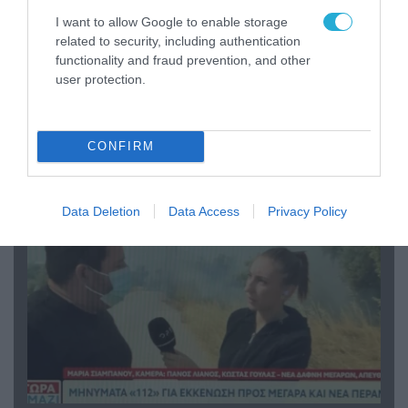
I want to allow Google to enable storage
related to security, including authentication
functionality and fraud prevention, and other
user protection.
04.08.2026 | 13:02
Η ανακοίνωση του Πανελλήνιου Σωματείου
Πυροσβεστών για την δημοσιογράφο του OPEN
CONFIRM
που γέλασε στη φωτιά
Data Deletion
Data Access
Privacy Policy