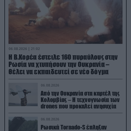
06.08.2026 | 21:02
Η Β.Κορέα έστειλε 160 πυραύλους στην
Ρωσία να χτυπήσουν την Ουκρανία –
Θέλει να εκπαιδευτεί σε νέο δόγμα
06.08.2026
Από την Ουκρανία στα καρτέλ της
Κολομβίας – Η τεχνογνωσία των
drones που προκαλεί ανησυχία
06.08.2026
Ρωσικά Tornado-S έπληξαν