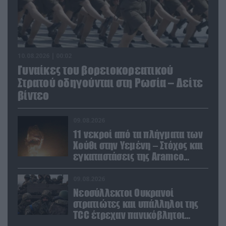
10.08.2026 | 00:02
Γυναίκες του βορειοκορεατικού
Στρατού οδηγούνται στη Ρωσία – Δείτε
βίντεο
09.08.2026
11 νεκροί από τα πλήγματα των
Χούθι στην Υεμένη – Στόχος και
εγκαταστάσεις της Aramco
(βίντεο)
09.08.2026
Νεοσύλλεκτοι Ουκρανοί
στρατιώτες και υπάλληλοι της
TCC έτρεχαν πανικόβλητοι
αλλά… εξοντώθηκαν – Δείτε