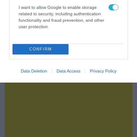
I want to allow Google to enable storage
related to security, including authentication
functionality and fraud prevention, and other
user protection.
CONFIRM
09.08.2026 | 18:02
Το Ιράν δημοσίευσε βίντεο με τον Μοτζτάμπα
Χαμενεΐ
Data Deletion
Data Access
Privacy Policy