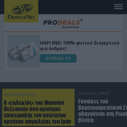
Μεταμόρφωσε τον κήπο σου με το
ικό
Ultra Box Μίνι Αλυσοπρίονο με
μπαταρία λιθίου
ΑΓΟΡΑΣΕ ΤΟ
10.08.2026 | 00:02
10.08.2026 | 02:02
Γυναίκες του
Ο «εκλεκτός» του Μασούντ
βορειοκορεατικού Σ
Πεζεσκιάν που ορίστηκε
οδηγούνται στη Ρωσί
επικεφαλής του ανώτατου
βίντεο
οργάνου ασφαλείας του Ιράν