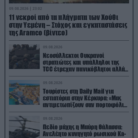
09.08.2026 | 23:02
11 νεκροί από τα πλήγματα των Χούθι
στην Υεμένη – Στόχος και εγκαταστάσεις
της Aramco (βίντεο)
09.08.2026
Νεοσύλλεκτοι Ουκρανοί
στρατιώτες και υπάλληλοι της
TCC έτρεχαν πανικόβλητοι αλλά…
εξοντώθηκαν – Δείτε βίντεο
09.08.2026
Τουρίστες στη Daily Mail για
εστιατόρια στην Κέρκυρα: «Μας
αντιμετωπίζουν σαν πορτοφόλια
με πόδια»
09.08.2026
Πεδίο μάχης η Μαύρη Θάλασσα:
Ανελέητο κυνηγητό ρωσικού Ka-