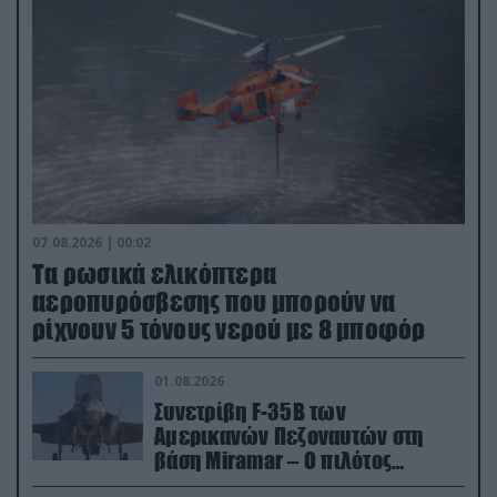
07.08.2026 | 00:02
Τα ρωσικά ελικόπτερα
αεροπυρόσβεσης που μπορούν να
ρίχνουν 5 τόνους νερού με 8 μποφόρ
01.08.2026
Συνετρίβη F-35B των
Αμερικανών Πεζοναυτών στη
βάση Miramar – Ο πιλότος
εκτινάχθηκε εγκαίρως