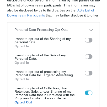
disclosure of your personal information by third parties on the
09.08.2026 | 19:02
IAB’s list of downstream participants. This information may
Η Τουρκία… προειδοποιεί την Ευρώπη: «Μην
also be disclosed by us to third parties on the
IAB’s List of
εξοργίζετε την Ρωσία»
Downstream Participants
that may further disclose it to other
third parties.
Please note that this website/app uses one or more Google
Personal Data Processing Opt Outs
services and may gather and store information including but
not limited to your visit or usage behaviour. You may click to
I want to opt-out of the Sharing of my
personal data.
grant or deny consent to Google and its third-party tags to
Opted In
use your data for below specified purposes in below Google
consent section.
I want to opt-out of the Sale of my
Personal Data.
Opted In
I want to opt-out of processing my
Personal Data for Targeted Advertising.
Opted In
09.08.2026 | 12:02
I want to opt-out of Collection, Use,
Οι Χούθι δοκιμάζουν της αμυντική συμμαχία
Retention, Sale, and/or Sharing of my
Τουρκίας-Σ.Αραβίας – Το παράδοξο των
Personal Data that Is Unrelated with the
Purposes for which it was collected.
ελληνικών Patriot στην περιοχή
Opted Out