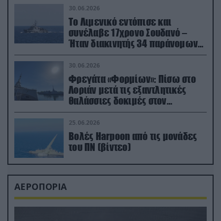
30.06.2026
Το Λιμενικό εντόπισε και
συνέλαβε 17χρονο Σουδανό –
Ήταν διακινητής 34 παράνομων
μεταναστών
30.06.2026
Φρεγάτα «Φορμίων»: Πίσω στο
Λοριάν μετά τις εξαντλητικές
θαλάσσιες δοκιμές στον
απαιτητικό Βισκαϊκό
25.06.2026
Βολές Harpoon από τις μονάδες
του ΠΝ (βίντεο)
ΑΕΡΟΠΟΡΙΑ