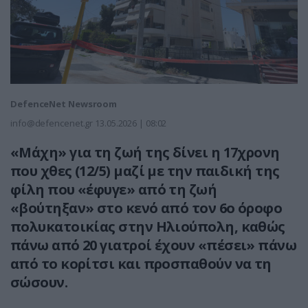
DefenceNet Newsroom
info@defencenet.gr
13.05.2026 | 08:02
«Μάχη» για τη ζωή της δίνει η 17χρονη
που χθες (12/5) μαζί με την παιδική της
φίλη που «έφυγε» από τη ζωή
«βούτηξαν» στο κενό από τον 6ο όροφο
πολυκατοικίας στην Ηλιούπολη, καθώς
πάνω από 20 γιατροί έχουν «πέσει» πάνω
από το κορίτσι και προσπαθούν να τη
σώσουν.