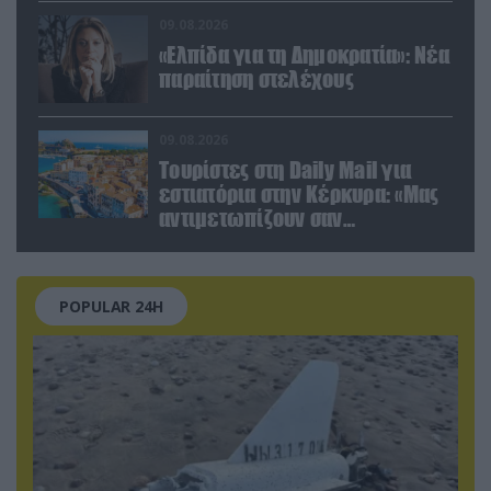
βίντεο
09.08.2026
«Ελπίδα για τη Δημοκρατία»: Νέα
παραίτηση στελέχους
09.08.2026
Τουρίστες στη Daily Mail για
εστιατόρια στην Κέρκυρα: «Μας
αντιμετωπίζουν σαν
πορτοφόλια με πόδια»
POPULAR 24H