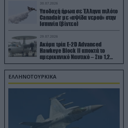
30.07.2026
Υποδοχή ήρωα σε Έλληνα πιλότο
Canadair με «αψίδα νερού» στην
Ισπανία (βίντεο)
29.07.2026
Ακόμα τρία E-2D Advanced
Hawkeye Block II αποκτά το
αμερικανικό Ναυτικό – Στο 1,2
δισ.δολάρια το κόστος
ΕΛΛΗΝΟΤΟΥΡΚΙΚΑ