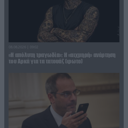
08.08.2026 | 09:02
«Η απόλυτη τραγωδία»: Η «αιχμηρή» ανάρτηση
του Αρκά για τα τατουάζ (φωτο)