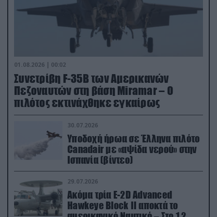
01.08.2026 | 00:02
Συνετρίβη F-35B των Αμερικανών
Πεζοναυτών στη βάση Miramar – Ο
πιλότος εκτινάχθηκε εγκαίρως
30.07.2026
Υποδοχή ήρωα σε Έλληνα πιλότο
Canadair με «αψίδα νερού» στην
Ισπανία (βίντεο)
29.07.2026
Ακόμα τρία E-2D Advanced
Hawkeye Block II αποκτά το
αμερικανικό Ναυτικό – Στο 1,2