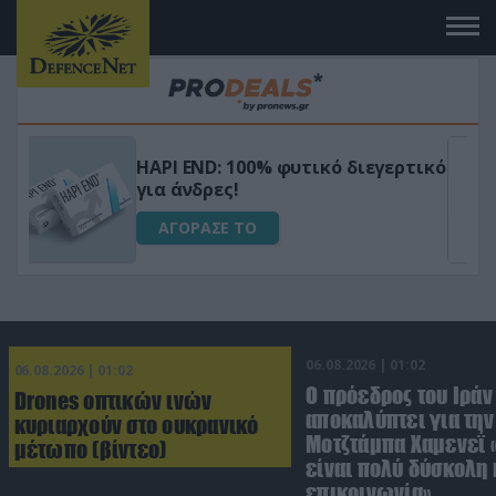
Μεταμόρφωσε τον κήπο σου με το
ικό
Ultra Box Μίνι Αλυσοπρίονο με
μπαταρία λιθίου
ΑΓΟΡΑΣΕ ΤΟ
06.08.2026 | 01:02
06.08.2026 | 01:02
Ο πρόεδρος του Ιράν
Drones οπτικών ινών
αποκαλύπτει για την
κυριαρχούν στο ουκρανικό
Μοτζτάμπα Χαμενεΐ 
μέτωπο (βίντεο)
είναι πολύ δύσκολη 
επικοινωνία»