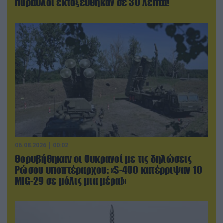
πύραυλοι εκτοξεύθηκαν σε 30 λεπτά!
06.08.2026 | 00:02
Θορυβήθηκαν οι Ουκρανοί με τις δηλώσεις
Ρώσου υποπτέραρχου: «S-400 κατέρριψαν 10
MiG-29 σε μόλις μια μέρα!»