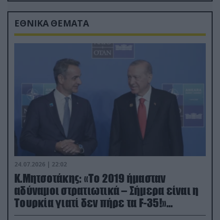
ΕΘΝΙΚΑ ΘΕΜΑΤΑ
24.07.2026 | 22:02
Κ.Μητσοτάκης: «Το 2019 ήμασταν
αδύναμοι στρατιωτικά – Σήμερα είναι η
Τουρκία γιατί δεν πήρε τα F-35!»
(βίντεο)