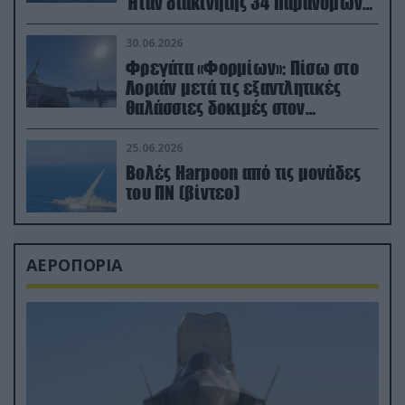
Ήταν διακινητής 34 παράνομων
μεταναστών
30.06.2026
Φρεγάτα «Φορμίων»: Πίσω στο
Λοριάν μετά τις εξαντλητικές
θαλάσσιες δοκιμές στον
απαιτητικό Βισκαϊκό
25.06.2026
Βολές Harpoon από τις μονάδες
του ΠΝ (βίντεο)
ΑΕΡΟΠΟΡΙΑ