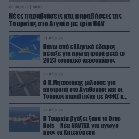
06.08.2026 | 00:02
Νέες παραβιάσεις και παραβάσεις της
Τουρκίας στο Αιγαίο με τρία UAV
31.07.2026
Πάνω από ελληνικό έδαφος
πέταξε για πρώτη φορά μετά το
2023 τουρκικό αεροσκάφος
29.07.2026
Ο Κ.Μητσοτάκης μιλούσε για
αποτροπή στο Αγαθονήσι και οι
Τούρκοι παραβίαζαν με ΑΦΝΣ και
drone
22.07.2026
Η Τουρκία βγάζει ξανά το Oruc
Reis – Νέα NAVTEX για αγωγό
προς τα Κατεχόμενα