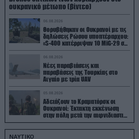
ουκρανικό μέτωπο (βίντεο)
06.08.2026
Θορυβήθηκαν οι Ουκρανοί με τις
δηλώσεις Ρώσου υποπτέραρχου:
«S-400 κατέρριψαν 10 MiG-29 σε
μόλις μια μέρα!»
06.08.2026
Νέες παραβιάσεις και
παραβάσεις της Τουρκίας στο
Αιγαίο με τρία UAV
05.08.2026
Αδειάζουν το Κραματόρσκ οι
Ουκρανοί: Έκτακτη εκκένωση
στην πόλη μετά την αιφνιδιαστική
προώθηση των Ρώσων (βίντεο)
ΝΑΥΤΙΚΟ