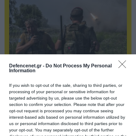
Defencenet.gr -
Do Not Process My Personal
05.08.2026 | 22:02
Information
Αδειάζουν το Κραματόρσκ οι Ουκρανοί:
Έκτακτη εκκένωση στην πόλη μετά την
If you wish to opt-out of the sale, sharing to third parties, or
αιφνιδιαστική προώθηση των Ρώσων (βίντεο)
processing of your personal or sensitive information for
targeted advertising by us, please use the below opt-out
section to confirm your selection. Please note that after your
opt-out request is processed you may continue seeing
ΠΟΛΙΤΙΚΗ
interest-based ads based on personal information utilized by
us or personal information disclosed to third parties prior to
your opt-out. You may separately opt-out of the further