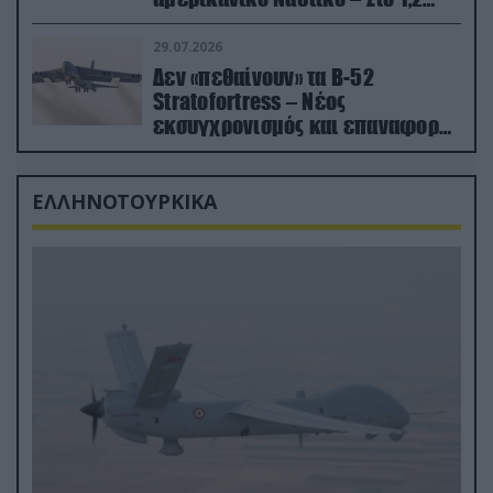
δισ.δολάρια το κόστος
29.07.2026
Δεν «πεθαίνουν» τα Β-52
Stratofortress – Νέος
εκσυγχρονισμός και επαναφορά
από τα «νεκροταφεία»
ΕΛΛΗΝΟΤΟΥΡΚΙΚΑ