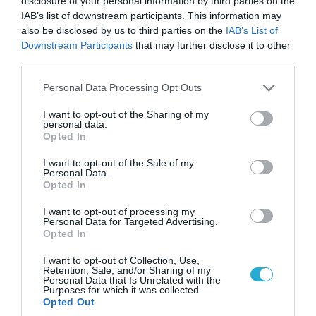
disclosure of your personal information by third parties on the
IAB’s list of downstream participants. This information may
also be disclosed by us to third parties on the
IAB’s List of
Downstream Participants
that may further disclose it to other
third parties.
Please note that this website/app uses one or more Google
Personal Data Processing Opt Outs
services and may gather and store information including but
not limited to your visit or usage behaviour. You may click to
I want to opt-out of the Sharing of my
personal data.
grant or deny consent to Google and its third-party tags to
Opted In
04.08.2026 | 15:02
use your data for below specified purposes in below Google
Αυτή την ώρα το τελευταίο «αντίο» στον πρώην
consent section.
I want to opt-out of the Sale of my
υπουργό Ι.Βαρβιτσιώτη (φωτο)
Personal Data.
Opted In
I want to opt-out of processing my
Personal Data for Targeted Advertising.
Opted In
I want to opt-out of Collection, Use,
Retention, Sale, and/or Sharing of my
Personal Data that Is Unrelated with the
Purposes for which it was collected.
Opted Out