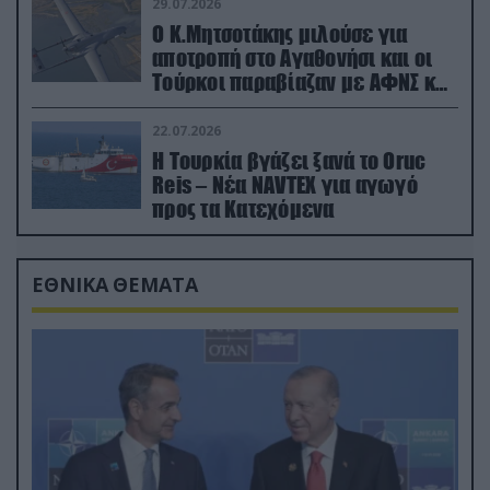
29.07.2026
Ο Κ.Μητσοτάκης μιλούσε για
αποτροπή στο Αγαθονήσι και οι
Τούρκοι παραβίαζαν με ΑΦΝΣ και
drone
22.07.2026
Η Τουρκία βγάζει ξανά το Oruc
Reis – Νέα NAVTEX για αγωγό
προς τα Κατεχόμενα
ΕΘΝΙΚΑ ΘΕΜΑΤΑ