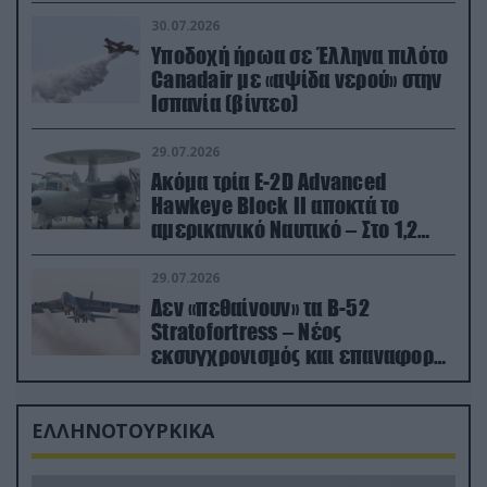
30.07.2026
Υποδοχή ήρωα σε Έλληνα πιλότο
Canadair με «αψίδα νερού» στην
Ισπανία (βίντεο)
29.07.2026
Ακόμα τρία E-2D Advanced
Hawkeye Block II αποκτά το
αμερικανικό Ναυτικό – Στο 1,2
δισ.δολάρια το κόστος
29.07.2026
Δεν «πεθαίνουν» τα Β-52
Stratofortress – Νέος
εκσυγχρονισμός και επαναφορά
από τα «νεκροταφεία»
ΕΛΛΗΝΟΤΟΥΡΚΙΚΑ