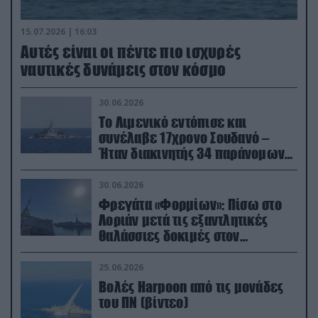
15.07.2026 | 16:03
Aυτές είναι οι πέντε πιο ισχυρές
ναυτικές δυνάμεις στον κόσμο
30.06.2026
Το Λιμενικό εντόπισε και
συνέλαβε 17χρονο Σουδανό –
Ήταν διακινητής 34 παράνομων
μεταναστών
30.06.2026
Φρεγάτα «Φορμίων»: Πίσω στο
Λοριάν μετά τις εξαντλητικές
θαλάσσιες δοκιμές στον
απαιτητικό Βισκαϊκό
25.06.2026
Βολές Harpoon από τις μονάδες
του ΠΝ (βίντεο)