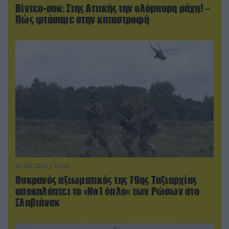
Βίντεο-σοκ: Στης Αττικής την ολόμαυρη ράχη! –
Πώς φτάσαμε στην καταστροφή
05.08.2026 | 00:02
Ουκρανός αξιωματικός της 79ης Ταξιαρχίας
αποκαλύπτει το «Νο1 όπλο» των Ρώσων στο
Σλαβιάνσκ