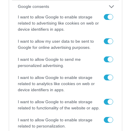
Google consents
05.08.2026 | 15:02
I want to allow Google to enable storage
Ρωσικός πύραυλος με κεφαλή διασποράς
related to advertising like cookies on web or
device identifiers in apps.
κατέστρεψε ολοσχερώς ένα από τα
μεγαλύτερα κέντρα διανομής στο Κίεβο
I want to allow my user data to be sent to
(βίντεο)
Google for online advertising purposes.
I want to allow Google to send me
personalized advertising.
I want to allow Google to enable storage
related to analytics like cookies on web or
device identifiers in apps.
I want to allow Google to enable storage
related to functionality of the website or app.
I want to allow Google to enable storage
related to personalization.
05.08.2026 | 22:02