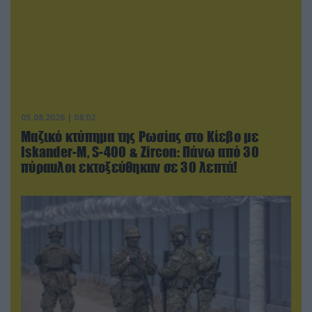
05.08.2026 | 08:02
Μαζικό κτύπημα της Ρωσίας στο Κίεβο με
Iskander-Μ, S-400 & Zircon: Πάνω από 30
πύραυλοι εκτοξεύθηκαν σε 30 λεπτά!