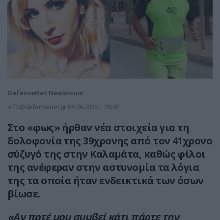
DefenceNet Newsroom
info@defencenet.gr
04.06.2026 | 09:03
Στο «φως» ήρθαν νέα στοιχεία για τη
δολοφονία της 39χρονης από τον 41χρονο
σύζυγό της στην Καλαμάτα, καθώς
φίλοι
της ανέφεραν στην αστυνομία τα λόγια
της τα οποία ήταν ενδεικτικά των όσων
βίωσε.
«Αν ποτέ μου συμβεί κάτι πάρτε την