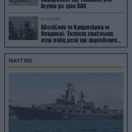
Αιγαίο με τρία UAV
05.08.2026
Αδειάζουν το Κραματόρσκ οι
Ουκρανοί: Έκτακτη εκκένωση
στην πόλη μετά την αιφνιδιαστική
προώθηση των Ρώσων (βίντεο)
ΝΑΥΤΙΚΟ