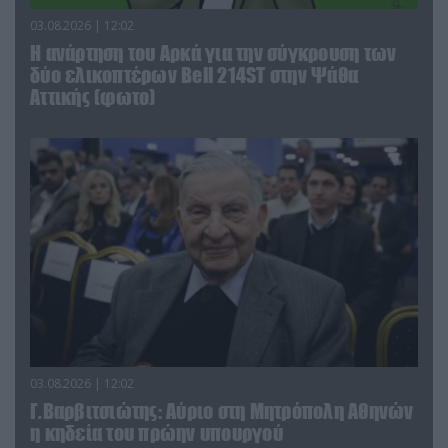
03.08.2026 | 12:02
Η ανάρτηση του Αρκά για την σύγκρουση των
δύο ελικοπτέρων Bell 214ST στην Ψάθα
Αττικής (φωτο)
03.08.2026 | 12:02
Γ.Βαρβιτσιώτης: Aύριο στη Μητρόπολη Αθηνών
η κηδεία του πρώην υπουργού