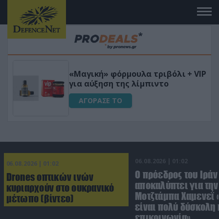
 το
«Μαγική» φόρμουλα τριβόλι + VIP
για αύξηση της λίμπιντο
ΑΓΟΡΑΣΕ ΤΟ
06.08.2026 | 01:02
06.08.2026 | 01:02
Ο πρόεδρος του Ιράν
Drones οπτικών ινών
αποκαλύπτει για την
κυριαρχούν στο ουκρανικό
Μοτζτάμπα Χαμενεΐ 
μέτωπο (βίντεο)
είναι πολύ δύσκολη 
επικοινωνία»