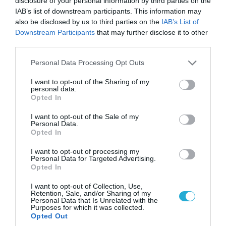
disclosure of your personal information by third parties on the
IAB’s list of downstream participants. This information may
also be disclosed by us to third parties on the
IAB’s List of
Downstream Participants
that may further disclose it to other
third parties.
Please note that this website/app uses one or more Google
Personal Data Processing Opt Outs
services and may gather and store information including but
06.08.2026 | 00:02
not limited to your visit or usage behaviour. You may click to
I want to opt-out of the Sharing of my
Θορυβήθηκαν οι Ουκρανοί με τις δηλώσεις
personal data.
grant or deny consent to Google and its third-party tags to
Ρώσου υποπτέραρχου: «S-400 κατέρριψαν 10
Opted In
use your data for below specified purposes in below Google
MiG-29 σε μόλις μια μέρα!»
consent section.
I want to opt-out of the Sale of my
Personal Data.
Opted In
I want to opt-out of processing my
Personal Data for Targeted Advertising.
Opted In
I want to opt-out of Collection, Use,
Retention, Sale, and/or Sharing of my
Personal Data that Is Unrelated with the
Purposes for which it was collected.
Opted Out