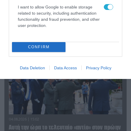
Το Ομάν συμφώνησε ότι τα Στενά του Ορμούζ
I want to allow Google to enable storage
είναι υπό ιρανική κυριαρχία και επιτεύχθηκε
related to security, including authentication
συμφωνία
functionality and fraud prevention, and other
user protection.
ΠΟΛΙΤΙΚΗ
CONFIRM
Data Deletion
Data Access
Privacy Policy
04.08.2026 | 15:02
Αυτή την ώρα το τελευταίο «αντίο» στον πρώην