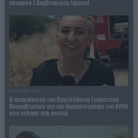
υπουργό Ι.Βαρβιτσιώτη (φωτο)
04.08.2026 | 13:02
Η ανακοίνωση του Πανελλήνιου Σωματείου
Πυροσβεστών για την δημοσιογράφο του OPEN
που γέλασε στη φωτιά