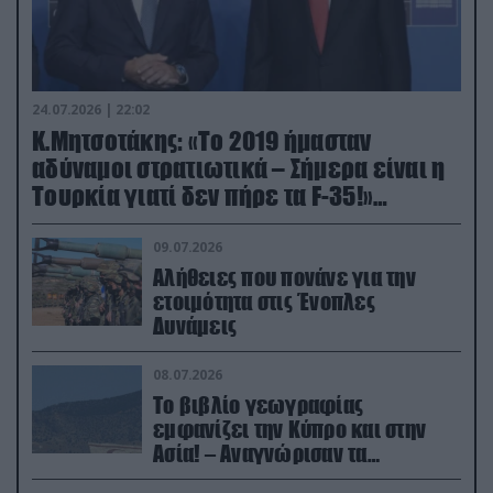
24.07.2026 | 22:02
Κ.Μητσοτάκης: «Το 2019 ήμασταν
αδύναμοι στρατιωτικά – Σήμερα είναι η
Τουρκία γιατί δεν πήρε τα F-35!»
(βίντεο)
09.07.2026
Αλήθειες που πονάνε για την
ετοιμότητα στις Ένοπλες
Δυνάμεις
08.07.2026
Το βιβλίο γεωγραφίας
εμφανίζει την Κύπρο και στην
Ασία! – Αναγνώρισαν τα
κατεχόμενα; (φωτο)