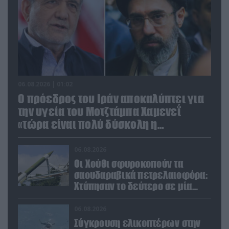
06.08.2026 | 01:02
Ο πρόεδρος του Ιράν αποκαλύπτει για
την υγεία του Μοτζτάμπα Χαμενεΐ
«τώρα είναι πολύ δύσκολη η
επικοινωνία»
06.08.2026
Οι Χούθι σφυροκοπούν τα
σαουδαραβικά πετρελαιοφόρα:
Χτύπησαν το δεύτερο σε μία
ημέρα στην Ερυθρά Θάλασσα
06.08.2026
Σύγκρουση ελικοπτέρων στην