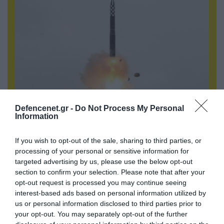
Defencenet.gr -
Do Not Process My Personal
Information
05.08.2026 | 20:02
Αναδιάταξη για τον ρωσικό Στρατό στο
Ντονμπάς με εντολή Πούτιν: Οι αλλαγές στη
If you wish to opt-out of the sale, sharing to third parties, or
processing of your personal or sensitive information for
διοίκηση και πύραυλοι από τη Β.Κορέα
targeted advertising by us, please use the below opt-out
section to confirm your selection. Please note that after your
opt-out request is processed you may continue seeing
interest-based ads based on personal information utilized by
us or personal information disclosed to third parties prior to
your opt-out. You may separately opt-out of the further