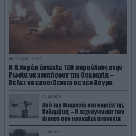
06.08.2026 | 21:02
Η Β.Κορέα έστειλε 160 πυραύλους στην
Ρωσία να χτυπήσουν την Ουκρανία –
Θέλει να εκπαιδευτεί σε νέο δόγμα
06.08.2026
Από την Ουκρανία στα καρτέλ της
Κολομβίας – Η τεχνογνωσία των
drones που προκαλεί ανησυχία
06.08.2026