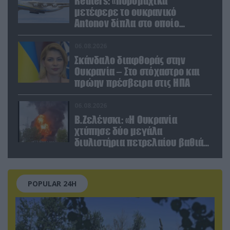
Reuters: «Πυρομαχικά
μετέφερε το ουκρανικό
Antonov δίπλα στο οποίο
βρέθηκε το drone στη Λειψία»
06.08.2026
Σκάνδαλο διαφθοράς στην
Ουκρανία – Στο στόχαστρο και
πρώην πρέσβειρα στις ΗΠΑ
06.08.2026
Β.Ζελένσκι: «Η Ουκρανία
χτύπησε δύο μεγάλα
διυλιστήρια πετρελαίου βαθιά
στη Ρωσία» (βίντεο)
POPULAR 24H