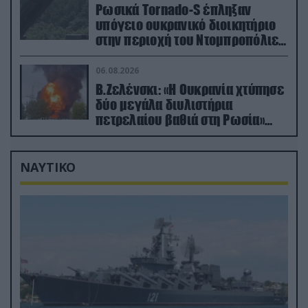
Ρωσικά Tornado-S έπληξαν
υπόγειο ουκρανικό διοικητήριο
στην περιοχή του Ντομπροπόλιε
(βίντεο)
06.08.2026
Β.Ζελένσκι: «Η Ουκρανία χτύπησε
δύο μεγάλα διυλιστήρια
πετρελαίου βαθιά στη Ρωσία»
(βίντεο)
ΝΑΥΤΙΚΟ