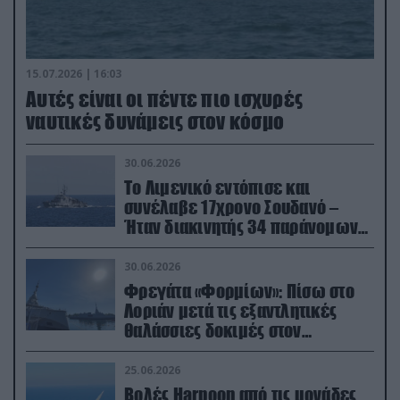
15.07.2026 | 16:03
Aυτές είναι οι πέντε πιο ισχυρές
ναυτικές δυνάμεις στον κόσμο
30.06.2026
Το Λιμενικό εντόπισε και
συνέλαβε 17χρονο Σουδανό –
Ήταν διακινητής 34 παράνομων
μεταναστών
30.06.2026
Φρεγάτα «Φορμίων»: Πίσω στο
Λοριάν μετά τις εξαντλητικές
θαλάσσιες δοκιμές στον
απαιτητικό Βισκαϊκό
25.06.2026
Βολές Harpoon από τις μονάδες