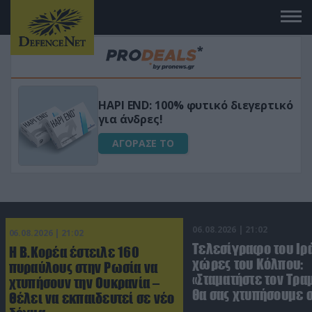
Μεταμόρφωσε τον κήπο σου με το
ικό
Ultra Box Μίνι Αλυσοπρίονο με
μπαταρία λιθίου
ΑΓΟΡΑΣΕ ΤΟ
06.08.2026 | 21:02
06.08.2026 | 21:02
Τελεσίγραφο του Ιρά
Η Β.Κορέα έστειλε 160
χώρες του Κόλπου:
πυραύλους στην Ρωσία να
«Σταματήστε τον Τρα
χτυπήσουν την Ουκρανία –
θα σας χτυπήσουμε 
Θέλει να εκπαιδευτεί σε νέο