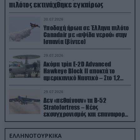
πιλότος εκτινάχθηκε εγκαίρως
30.07.2026
Υποδοχή ήρωα σε Έλληνα πιλότο
Canadair με «αψίδα νερού» στην
Ισπανία (βίντεο)
29.07.2026
Ακόμα τρία E-2D Advanced
Hawkeye Block II αποκτά το
αμερικανικό Ναυτικό – Στο 1,2
δισ.δολάρια το κόστος
29.07.2026
Δεν «πεθαίνουν» τα Β-52
Stratofortress – Νέος
εκσυγχρονισμός και επαναφορά
από τα «νεκροταφεία»
ΕΛΛΗΝΟΤΟΥΡΚΙΚΑ