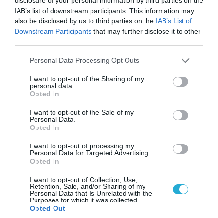
«Επιχείρηση ελεύθερα πεζοδρόμια» στην
disclosure of your personal information by third parties on the
Αθήνα: Απομακρύνθηκαν παράνομα
IAB’s list of downstream participants. This information may
αντικείμενα από κοινόχρηστους χώρους
also be disclosed by us to third parties on the
IAB’s List of
Downstream Participants
that may further disclose it to other
third parties.
Please note that this website/app uses one or more Google
Personal Data Processing Opt Outs
services and may gather and store information including but
not limited to your visit or usage behaviour. You may click to
I want to opt-out of the Sharing of my
personal data.
grant or deny consent to Google and its third-party tags to
Opted In
use your data for below specified purposes in below Google
consent section.
I want to opt-out of the Sale of my
Personal Data.
Opted In
I want to opt-out of processing my
Personal Data for Targeted Advertising.
06.08.2026 | 09:03
Opted In
«Οι εντελώς αθώοι»: Η ανάρτηση του Αρκά για
I want to opt-out of Collection, Use,
τα ζώα που χάθηκαν στις πυρκαγιές της
Retention, Sale, and/or Sharing of my
Personal Data that Is Unrelated with the
Αττικής (φωτο)
Purposes for which it was collected.
Opted Out