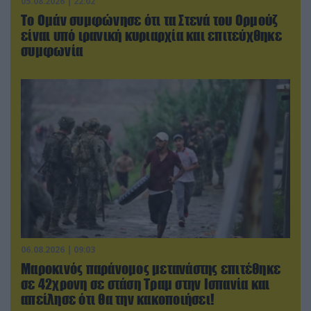
05.08.2026 | 22:02
Το Ομάν συμφώνησε ότι τα Στενά του Ορμούζ
είναι υπό ιρανική κυριαρχία και επιτεύχθηκε
συμφωνία
06.08.2026 | 09:03
Μαροκινός παράνομος μετανάστης επιτέθηκε
σε 42χρονη σε στάση Τραμ στην Ισπανία και
απείλησε ότι θα την κακοποιήσει!