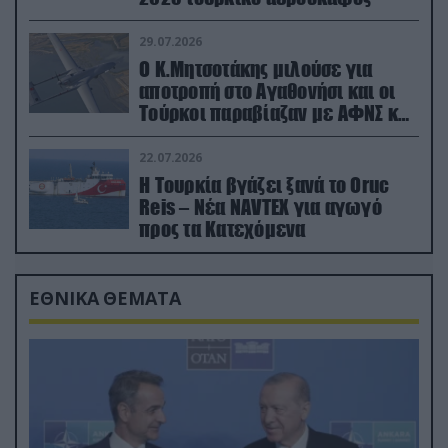
29.07.2026
Ο Κ.Μητσοτάκης μιλούσε για
αποτροπή στο Αγαθονήσι και οι
Τούρκοι παραβίαζαν με ΑΦΝΣ και
drone
22.07.2026
Η Τουρκία βγάζει ξανά το Oruc
Reis – Νέα NAVTEX για αγωγό
προς τα Κατεχόμενα
ΕΘΝΙΚΑ ΘΕΜΑΤΑ