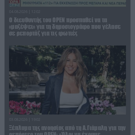
04.08.2026 | 12:02
O διευθυντής του OPEN προσπαθεί να τα
«μαζέψει» για τη δημοσιογράφο που γέλασε
σε ρεπορτάζ για τις φωτιές
03.08.2026 | 19:02
Ξέπλυμα της ανοησίας από τη Α.Γιάμαλη για την
ρεπόρτερ του ΟΡΕΝ: «Όλοι να έχουμε