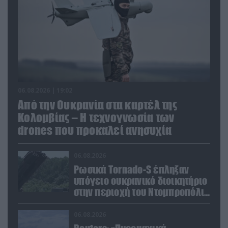
06.08.2026 | 19:02
Από την Ουκρανία στα καρτέλ της
Κολομβίας – Η τεχνογνωσία των
drones που προκαλεί ανησυχία
06.08.2026
Ρωσικά Tornado-S έπληξαν
υπόγειο ουκρανικό διοικητήριο
στην περιοχή του Ντομπροπόλιε
(βίντεο)
06.08.2026