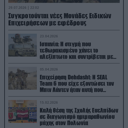
29.07.2026 | 22:02
Συγκροτούνται νέες Μονάδες Ειδικών
Επιχειρήσεων με εφέδρους
23.04.2026
Ισπανία: Η στιγμή που
τεθωρακισμένο χάνει το
αλεξίπτωτο και συντρίβεται με
ορμή στο έδαφος (βίντεο)
05.04.2026
Επιχείρηση Dehdasht: Η SEAL
Team 6 που είχε εξοντώσει τον
Μπιν Λάντεν ήταν αυτή που
διέσωσε τον πιλότο του F-15
15.02.2026
Καλή θέση της Σχολής Ευελπίδων
σε διαγωνισμό ημιμαραθωνίου
μάχης στον Πολωνία