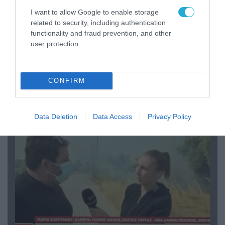
I want to allow Google to enable storage
related to security, including authentication
functionality and fraud prevention, and other
user protection.
04.08.2026 | 13:02
Η ανακοίνωση του Πανελλήνιου Σωματείου
CONFIRM
Πυροσβεστών για την δημοσιογράφο του OPEN
που γέλασε στη φωτιά
Data Deletion
Data Access
Privacy Policy