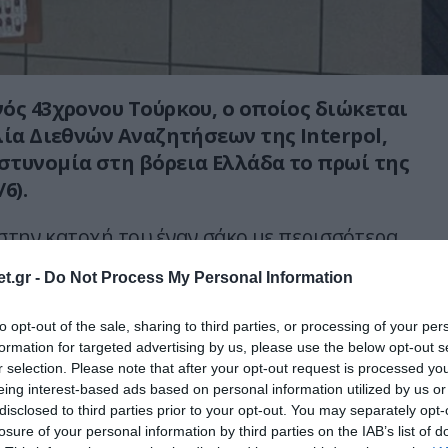
ός 43χρονου Τούρκου, ο οποίος διώκεται
λία Διεθνών Αναζητήσεων της Interpol,
τυνομία στη βόρεια Ελλάδα το πρωί της
6).
 στην κατοχή του έναν σάκο με περισσότερα
λογικά και φαρμακευτικά σκευάσματα, τα
t.gr -
Do Not Process My Personal Information
ηθευτεί με σκοπό τη διακίνηση. Σε βάρος του
κογραφία αυτόφωρης διαδικασίας για
to opt-out of the sale, sharing to third parties, or processing of your per
εργασία ή κυκλοφορία επιβλαβών φαρμάκων.
formation for targeted advertising by us, please use the below opt-out s
r selection. Please note that after your opt-out request is processed y
μό του, αξιοποιήθηκαν πληροφοριακά
eing interest-based ads based on personal information utilized by us or
disclosed to third parties prior to your opt-out. You may separately opt-
και οι δίαυλοι της Διεύθυνσης Διεθνούς
losure of your personal information by third parties on the IAB’s list of
εργασίας του Αρχηγείου Ελληνικής