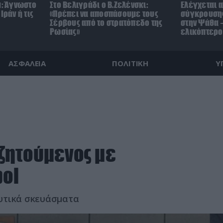
μ: Άγνωστο
Στο Βελιγράδι ο Β.Ζελένσκι:
Ελέγχεται α
Ιράν ή τις
«Πρέπει να αποσπάσουμε τους
σύγκρουσης
Σέρβους από το στρατόπεδο της
στην Ψάθα –
Ρωσίας»
ελικόπτερο
ΑΣΦΑΛΕΙΑ
ΠΟΛΙΤΙΚΗ
Υ
ζητούμενος με
pol
υτικά σκευάσματα