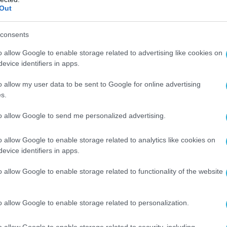
Out
 φαρμακευτικών σκευασμάτων καθώς και ένα
.
consents
τίστηκε δικογραφία τακτικής διαδικασίας σε
o allow Google to enable storage related to advertising like cookies on
ύρκου υπηκόου, καθώς κατά την έρευνα στο
evice identifiers in apps.
καν και κατασχέθηκαν δύο ξεκάθαρες πλαστές
o allow my user data to be sent to Google for online advertising
φορίας οχήματος.
s.
οδηγηθεί στις αρμόδιες εισαγγελικές Αρχές.
to allow Google to send me personalized advertising.
o allow Google to enable storage related to analytics like cookies on
evice identifiers in apps.
o allow Google to enable storage related to functionality of the website
o allow Google to enable storage related to personalization.
o allow Google to enable storage related to security, including