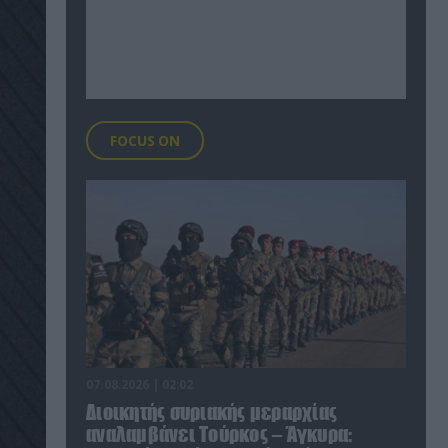
FOCUS ON
07.08.2026 | 02:02
Διοικητής συριακής μεραρχίας
αναλαμβάνει Τούρκος – Άγκυρα: