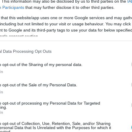
. This information may also be disclosed by us to third parties on the
IA
συγκεκριμένα του Τμήματος Interpol, ενώ
Participants
that may further disclose it to other third parties.
 επιχείρηση συμμετείχαν δυνάμεις του
 that this website/app uses one or more Google services and may gath
 Εγκλημάτων κατά Ζωής και Ιδιοκτησίας, του
including but not limited to your visit or usage behaviour. You may click 
ολέμησης Διακίνησης και Εμπορίας
 to Google and its third-party tags to use your data for below specifi
ogle consent section.
γαθών και του Τμήματος Πληροφοριών και
.
l Data Processing Opt Outs
3χρονος αναζητούνταν από τις Αρχές της
o opt-out of the Sharing of my personal data.
ιμένου να εκτίσει πολυετή ποινή κάθειρξης
In
αράνομη οπλοφορία και οπλοκατοχή,
νομων πυροβόλων όπλων, βαριά σωματική
o opt-out of the Sale of my Personal Data.
αφία, απειλή με χρήση όπλου, απείθεια και
In
νομων παιγνίων.
to opt-out of processing my Personal Data for Targeted
ing.
In
 την έρευνα, που πραγματοποιήθηκε
ικού λειτουργού, βρέθηκαν σε σακίδιο μέσα
o opt-out of Collection, Use, Retention, Sale, and/or Sharing
ersonal Data that Is Unrelated with the Purposes for which it
 και κατασχέθηκαν 5.342 δισκία νευρολογικών
lected.