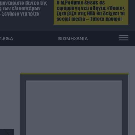
Ο Μ.Ρούμπιο έθεσε σε
μοντάριστο βίντεο της
εφαρμογή νέα οδηγία: «Όποιος
 των ελικοπτέρων
ζητά βίζα στις ΗΠΑ θα δείχνει τα
 Σενάριο για τρίτο
social media – Τίποτα κρυφό»
Π.ΕΘ.Α
ΒΙΟΜΗΧΑΝΙΑ