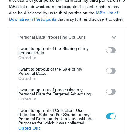
disclosure of your personal information by third parties on the
IAB’s list of downstream participants. This information may
also be disclosed by us to third parties on the
IAB’s List of
08.08.2026 | 09:02
Downstream Participants
that may further disclose it to other
«Η απόλυτη τραγωδία»: Η «αιχμηρή» ανάρτηση
third parties.
του Αρκά για τα τατουάζ (φωτο)
Please note that this website/app uses one or more Google
Personal Data Processing Opt Outs
services and may gather and store information including but
not limited to your visit or usage behaviour. You may click to
I want to opt-out of the Sharing of my
personal data.
grant or deny consent to Google and its third-party tags to
Opted In
use your data for below specified purposes in below Google
consent section.
I want to opt-out of the Sale of my
Personal Data.
Opted In
I want to opt-out of processing my
Personal Data for Targeted Advertising.
Opted In
I want to opt-out of Collection, Use,
07.08.2026 | 20:02
Retention, Sale, and/or Sharing of my
Personal Data that Is Unrelated with the
Ο Γιάννης Αλαφούζος «τέλειωσε» τον
Purposes for which it was collected.
Κωνσταντίνο Ζούλα από τον ΣΚΑΪ – Ο λόγος της
Opted Out