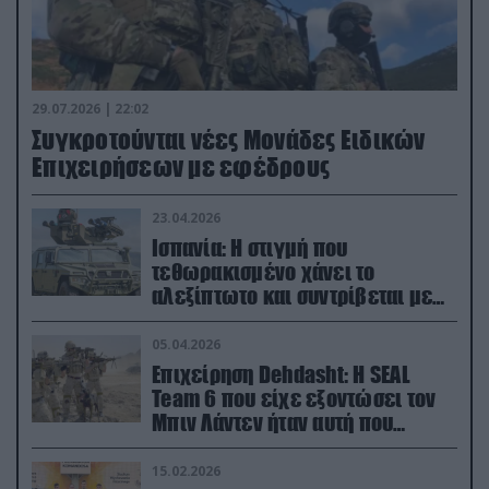
29.07.2026 | 22:02
Συγκροτούνται νέες Μονάδες Ειδικών
Επιχειρήσεων με εφέδρους
23.04.2026
Ισπανία: Η στιγμή που
τεθωρακισμένο χάνει το
αλεξίπτωτο και συντρίβεται με
ορμή στο έδαφος (βίντεο)
05.04.2026
Επιχείρηση Dehdasht: Η SEAL
Team 6 που είχε εξοντώσει τον
Μπιν Λάντεν ήταν αυτή που
διέσωσε τον πιλότο του F-15
15.02.2026