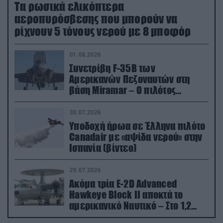
Τα ρωσικά ελικόπτερα
αεροπυρόσβεσης που μπορούν να
ρίχνουν 5 τόνους νερού με 8 μποφόρ
01.08.2026
Συνετρίβη F-35B των
Αμερικανών Πεζοναυτών στη
βάση Miramar – Ο πιλότος
εκτινάχθηκε εγκαίρως
30.07.2026
Υποδοχή ήρωα σε Έλληνα πιλότο
Canadair με «αψίδα νερού» στην
Ισπανία (βίντεο)
29.07.2026
Ακόμα τρία E-2D Advanced
Hawkeye Block II αποκτά το
αμερικανικό Ναυτικό – Στο 1,2
δισ.δολάρια το κόστος