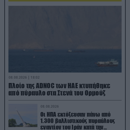
08.08.2026 | 18:02
Πλοίο της ADNOC των ΗΑΕ κτυπήθηκε
από πύραυλο στα Στενά του Ορμούζ
08.08.2026
Οι ΗΠΑ εκτόξευσαν πάνω από
1.300 βαλλιστικούς πυραύλους
εναντίον του Ιράν κατά την