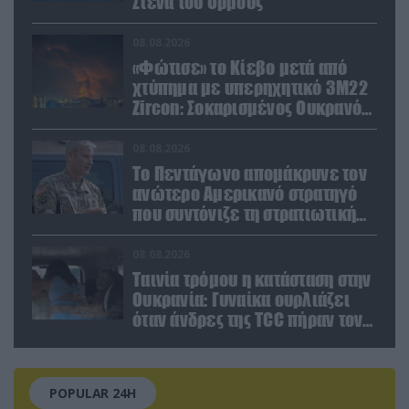
Στενά του Ορμούζ
08.08.2026
«Φώτισε» το Κίεβο μετά από
χτύπημα με υπερηχητικό 3M22
Zircon: Σοκαρισμένος Ουκρανός
κατέγραψε τη στιγμή (βίντεο)
08.08.2026
Το Πεντάγωνο απομάκρυνε τον
ανώτερο Αμερικανό στρατηγό
που συντόνιζε τη στρατιωτική
βοήθεια προς την Ουκρανία
08.08.2026
Ταινία τρόμου η κατάσταση στην
Ουκρανία: Γυναίκα ουρλιάζει
όταν άνδρες της TCC πήραν τον
σύντροφό της (βίντεο)
POPULAR 24H