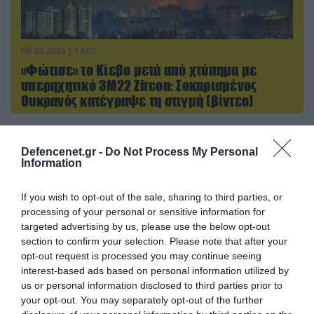
08.08.2026 | 14:02
«Φώτισε» το Κίεβο μετά από χτύπημα με
υπερηχητικό 3M22 Zircon: Σοκαρισμένος
Ουκρανός κατέγραψε τη στιγμή (βίντεο)
Defencenet.gr -
Do Not Process My Personal
ΠΟΛΙΤΙΚΗ
Information
If you wish to opt-out of the sale, sharing to third parties, or
processing of your personal or sensitive information for
targeted advertising by us, please use the below opt-out
section to confirm your selection. Please note that after your
opt-out request is processed you may continue seeing
interest-based ads based on personal information utilized by
us or personal information disclosed to third parties prior to
your opt-out. You may separately opt-out of the further