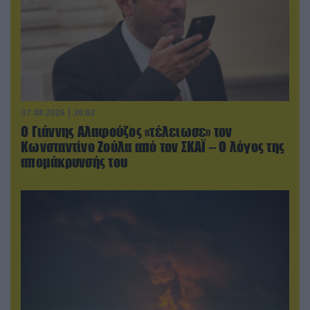
07.08.2026 | 20:02
Ο Γιάννης Αλαφούζος «τέλειωσε» τον
Κωνσταντίνο Ζούλα από τον ΣΚΑΪ – Ο λόγος της
απομάκρυνσής του