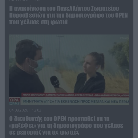
Η ανακοίνωση του Πανελλήνιου Σωματείου
Πυροσβεστών για την δημοσιογράφο του OPEN
που γέλασε στη φωτιά
04.08.2026 | 12:02
O διευθυντής του OPEN προσπαθεί να τα
«μαζέψει» για τη δημοσιογράφο που γέλασε
σε ρεπορτάζ για τις φωτιές