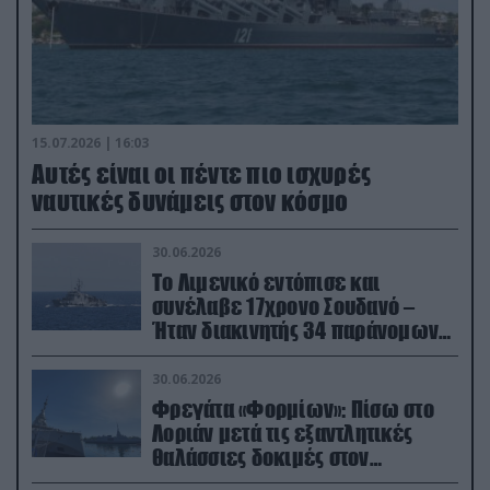
15.07.2026 | 16:03
Aυτές είναι οι πέντε πιο ισχυρές
ναυτικές δυνάμεις στον κόσμο
30.06.2026
Το Λιμενικό εντόπισε και
συνέλαβε 17χρονο Σουδανό –
Ήταν διακινητής 34 παράνομων
μεταναστών
30.06.2026
Φρεγάτα «Φορμίων»: Πίσω στο
Λοριάν μετά τις εξαντλητικές
θαλάσσιες δοκιμές στον
απαιτητικό Βισκαϊκό