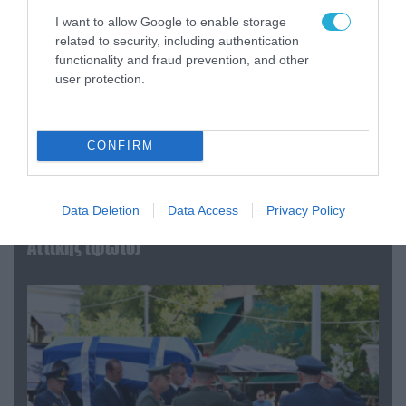
I want to allow Google to enable storage
related to security, including authentication
functionality and fraud prevention, and other
user protection.
CONFIRM
06.08.2026 | 09:03
«Οι εντελώς αθώοι»: Η ανάρτηση του Αρκά για
Data Deletion
Data Access
Privacy Policy
τα ζώα που χάθηκαν στις πυρκαγιές της
Αττικής (φωτο)