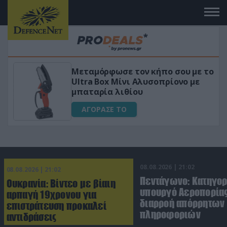
 το
«Μαγική» φόρμουλα τριβόλι + VIP
για αύξηση της λίμπιντο
ΑΓΟΡΑΣΕ ΤΟ
08.08.2026 | 21:02
08.08.2026 | 21:02
Πεντάγωνο: Κατηγο
Ουκρανία: Βίντεο με βίαιη
υπουργό Αεροπορίας
αρπαγή 19χρονου για
διαρροή απόρρητων
επιστράτευση προκαλεί
πληροφοριών
αντιδράσεις