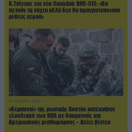
Κ.Τσίγκας για νέα Canadair DHC-515: «Θα
πετούν τη νύχτα αλλά δεν θα πραγματοποιούν
ρίψεις νερού»
07.08.2026 | 18:02
«Κεραυνοί» της ρωσικής Βοστόκ κατέκαψαν
εξοπλισμό των ΗΠΑ με Ουκρανούς και
Αμερικανούς μισθοφόρους – Δείτε βίντεο