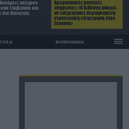
Αμερικανικές μυστικές
 δυνάμεις απέχουν
υπηρεσίες: «Ο Β.Πούτιν μπορεί
. από Σλαβιάνσκ και
να επιχειρήσει περιορισμένη
 στο Ντονέτσκ
στρατιωτική επιχείρηση στην
Ευρώπη»
Π.ΕΘ.Α
ΒΙΟΜΗΧΑΝΙΑ