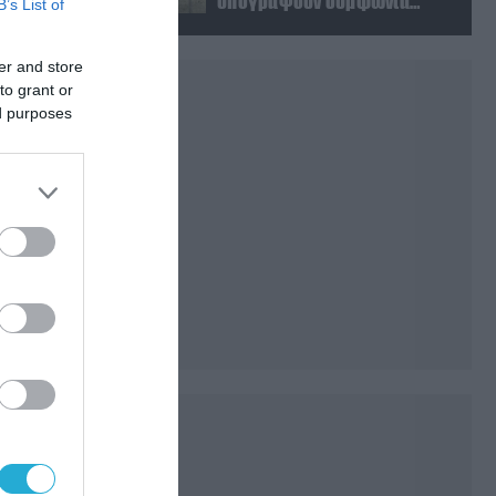
υπογράψουν συμφωνία
B’s List of
αμοιβαίας άμυνας
er and store
to grant or
ed purposes