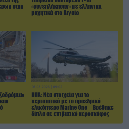
έρων στην
«συνεπλάκησαν» με ελληνικά
μαχητικά στο Αιγαίο
06.08.2026 | 09:02
ζοδρόμια»
ΗΠΑ: Nέα στοιχεία για το
ηκαν
περιστατικό με το προεδρικό
πό
ελικόπτερο Marine One – Βρέθηκε
δίπλα σε επιβατικό αεροσκάφος