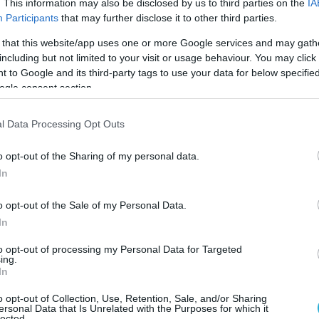
δηγήθηκε στον αρμόδιο εισαγγελέα.
. This information may also be disclosed by us to third parties on the
IA
Participants
that may further disclose it to other third parties.
 that this website/app uses one or more Google services and may gath
including but not limited to your visit or usage behaviour. You may click 
 to Google and its third-party tags to use your data for below specifi
ogle consent section.
l Data Processing Opt Outs
o opt-out of the Sharing of my personal data.
In
o opt-out of the Sale of my Personal Data.
In
to opt-out of processing my Personal Data for Targeted
ing.
In
Ο ΑΡΘΡΟ
o opt-out of Collection, Use, Retention, Sale, and/or Sharing
ersonal Data that Is Unrelated with the Purposes for which it
lected.