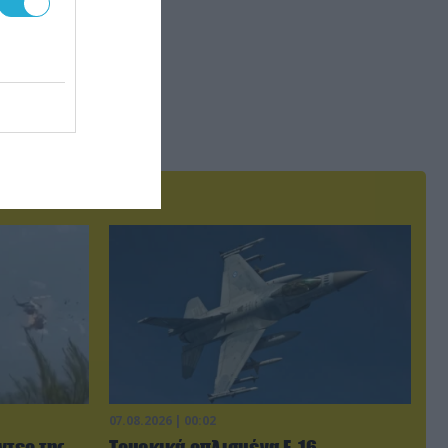
07.08.2026 | 00:02
ντεο της
Τουρκικά οπλισμένα F-16