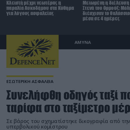
Κλειστή μέχρι νεωτέρας η
Μειωμένη η διέλευση 
παραλία Λυκοδήμου στα Κύθηρα
Στενά του Ορμούζ: Μόλ
για λόγους ασφαλείας
διέσχισαν το θαλάσσι
μέσα σε 4 ημέρες
ΑΜΥΝΑ
ΕΣΩΤΕΡΙΚΗ ΑΣΦΑΛΕΙΑ
Συνελήφθη οδηγός ταξί π
ταρίφα στο ταξίμετρο μέ
Σε βάρος του σχηματίστηκε δικογραφία από τη
υπερβολικού κομίστρου