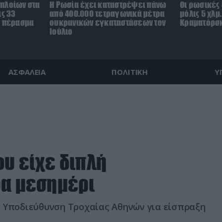
πλοίων στα
Η Ρωσία έχει καταστρέψει πάνω
Οι ρωσικές
ις 33
από 400.000 τετραγωνικά μέτρα
μόλις 5 χλμ
ο πέρασμα
ουκρανικών εγκαταστάσεων τον
Κραματόρσκ
Ιούλιο
ΑΣΦΑΛΕΙΑ
ΠΟΛΙΤΙΚΗ
Υ
ου είχε διπλή
ρα μεσημέρι
ν Υποδιεύθυνση Τροχαίας Αθηνών για είσπραξη