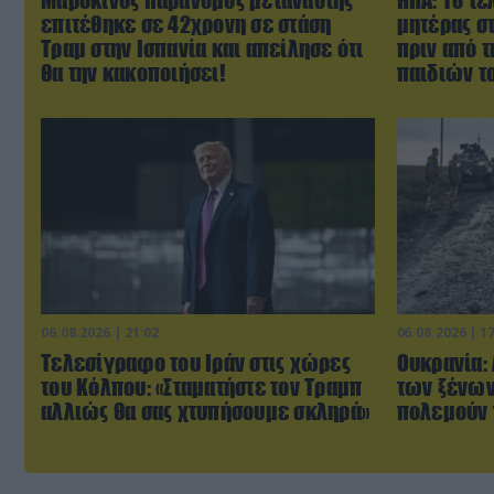
επιτέθηκε σε 42χρονη σε στάση
μητέρας σ
Τραμ στην Ισπανία και απείλησε ότι
πριν από 
θα την κακοποιήσει!
παιδιών τ
06.08.2026 | 21:02
06.08.2026 | 1
Τελεσίγραφο του Ιράν στις χώρες
Ουκρανία:
του Κόλπου: «Σταματήστε τον Τραμπ
των ξένων
αλλιώς θα σας χτυπήσουμε σκληρά»
πολεμούν 