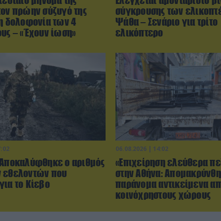
τον πρώην σύζυγό της
σύγκρουσης των ελικοπτ
τη δολοφονία των 4
Ψάθα – Σενάριο για τρίτο
ους – «Έχουν ίωση»
ελικόπτερο
7:02
06.08.2026 | 14:02
 Αποκαλύφθηκε ο αριθμός
«Επιχείρηση ελεύθερα πε
 εθελοντών που
στην Αθήνα: Απομακρύνθ
για το Κίεβο
παράνομα αντικείμενα α
κοινόχρηστους χώρους