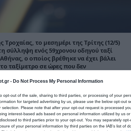
 Τροχαίας, το μεσημέρι της Τρίτης (12/5)
η σύλληψη ενός 59χρονου οδηγού ταξί
 Αθήνας, ο οποίος βρέθηκε να έχει βάλει
το ταξίμετρο σε ώρες που δεν
t.gr -
Do Not Process My Personal Information
κε είχε βάλει στη συσκευή ταξιμέτρου
τί για μονή όπως προβλέπεται για κίνηση
to opt-out of the sale, sharing to third parties, or processing of your per
formation for targeted advertising by us, please use the below opt-out s
ρινές ώρες.
r selection. Please note that after your opt-out request is processed y
eing interest-based ads based on personal information utilized by us or
ηματίστηκε δικογραφία από την
disclosed to third parties prior to your opt-out. You may separately opt-
ροχαίας Αθηνών για είσπραξη υπερβολικού
losure of your personal information by third parties on the IAB’s list of