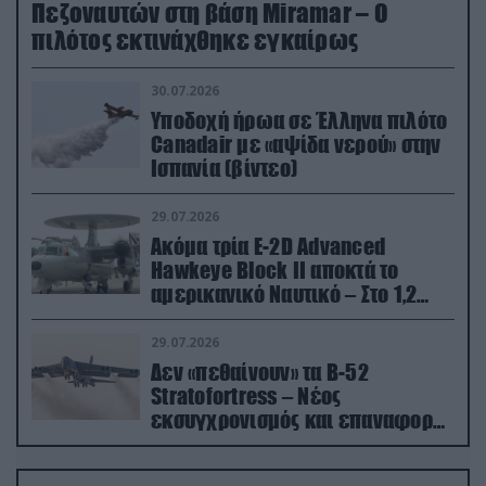
Πεζοναυτών στη βάση Miramar – Ο
πιλότος εκτινάχθηκε εγκαίρως
30.07.2026
Υποδοχή ήρωα σε Έλληνα πιλότο
Canadair με «αψίδα νερού» στην
Ισπανία (βίντεο)
29.07.2026
Ακόμα τρία E-2D Advanced
Hawkeye Block II αποκτά το
αμερικανικό Ναυτικό – Στο 1,2
δισ.δολάρια το κόστος
29.07.2026
Δεν «πεθαίνουν» τα Β-52
Stratofortress – Νέος
εκσυγχρονισμός και επαναφορά
από τα «νεκροταφεία»