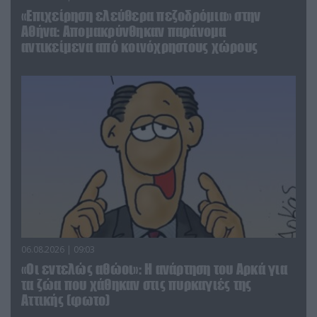
«Επιχείρηση ελεύθερα πεζοδρόμια» στην
Αθήνα: Απομακρύνθηκαν παράνομα
αντικείμενα από κοινόχρηστους χώρους
06.08.2026 | 09:03
«Οι εντελώς αθώοι»: Η ανάρτηση του Αρκά για
τα ζώα που χάθηκαν στις πυρκαγιές της
Αττικής (φωτο)