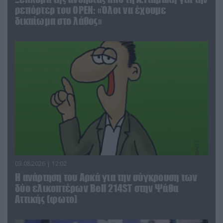
ρεπόρτερ του ΟΡΕΝ: «Όλοι να έχουμε
δικαίωμα στο λάθος»
03.08.2026 | 12:02
Η ανάρτηση του Αρκά για την σύγκρουση των
δύο ελικοπτέρων Bell 214ST στην Ψάθα
Αττικής (φωτο)