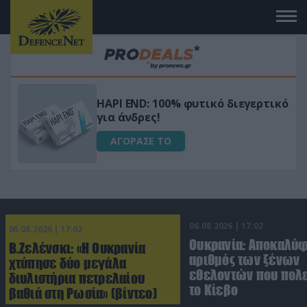
Μεταμόρφωσε τον κήπο σου με το
ικό
Ultra Box Μίνι Αλυσοπρίονο με
μπαταρία λιθίου
ΑΓΟΡΑΣΕ ΤΟ
06.08.2026 | 17:02
06.08.2026 | 17:02
Ουκρανία: Αποκαλύ
Β.Ζελένσκι: «Η Ουκρανία
αριθμός των ξένων
χτύπησε δύο μεγάλα
εθελοντών που πολε
διυλιστήρια πετρελαίου
το Κίεβο
βαθιά στη Ρωσία» (βίντεο)