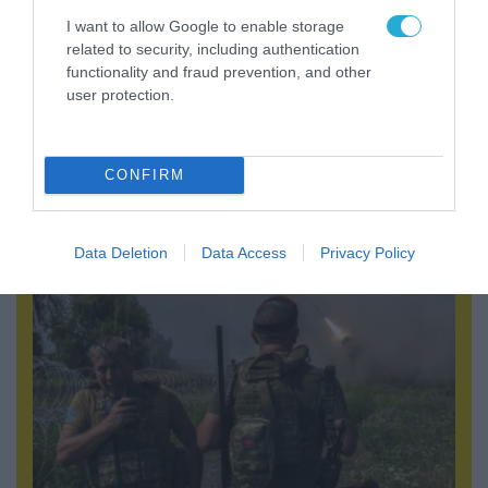
I want to allow Google to enable storage
related to security, including authentication
functionality and fraud prevention, and other
user protection.
05.08.2026 | 15:02
Ρωσικός πύραυλος με κεφαλή διασποράς
κατέστρεψε ολοσχερώς ένα από τα
μεγαλύτερα κέντρα διανομής στο Κίεβο
CONFIRM
(βίντεο)
Data Deletion
Data Access
Privacy Policy