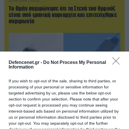
05.08.2026 | 22:02
Το Ομάν συμφώνησε ότι τα Στενά του Ορμούζ
είναι υπό ιρανική κυριαρχία και επιτεύχθηκε
συμφωνία
Defencenet.gr -
Do Not Process My Personal
Information
If you wish to opt-out of the sale, sharing to third parties, or
processing of your personal or sensitive information for
targeted advertising by us, please use the below opt-out
section to confirm your selection. Please note that after your
05.08.2026 | 20:02
opt-out request is processed you may continue seeing
Η Κίνα επέδειξε για πρώτη φορά την
interest-based ads based on personal information utilized by
αεροπορική πυρηνική της τριάδα και
us or personal information disclosed to third parties prior to
προκάλεσε διεθνές σοκ – Δείτε βίντεο
your opt-out. You may separately opt-out of the further