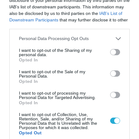
disclosure of your personal information by third parties on the
IAB’s list of downstream participants. This information may
also be disclosed by us to third parties on the
IAB’s List of
Downstream Participants
that may further disclose it to other
third parties.
Please note that this website/app uses one or more Google
Personal Data Processing Opt Outs
services and may gather and store information including but
not limited to your visit or usage behaviour. You may click to
I want to opt-out of the Sharing of my
personal data.
grant or deny consent to Google and its third-party tags to
Opted In
use your data for below specified purposes in below Google
consent section.
I want to opt-out of the Sale of my
Personal Data.
Opted In
06.08.2026 | 09:03
Μαροκινός παράνομος μετανάστης επιτέθηκε
I want to opt-out of processing my
Personal Data for Targeted Advertising.
σε 42χρονη σε στάση Τραμ στην Ισπανία και
Opted In
απείλησε ότι θα την κακοποιήσει!
I want to opt-out of Collection, Use,
Retention, Sale, and/or Sharing of my
Personal Data that Is Unrelated with the
Purposes for which it was collected.
Opted Out