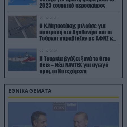
2023 τουρκικό αεροσκάφος
29.07.2026
Ο Κ.Μητσοτάκης μιλούσε για
αποτροπή στο Αγαθονήσι και οι
Τούρκοι παραβίαζαν με ΑΦΝΣ και
drone
22.07.2026
Η Τουρκία βγάζει ξανά το Oruc
Reis – Νέα NAVTEX για αγωγό
προς τα Κατεχόμενα
ΕΘΝΙΚΑ ΘΕΜΑΤΑ