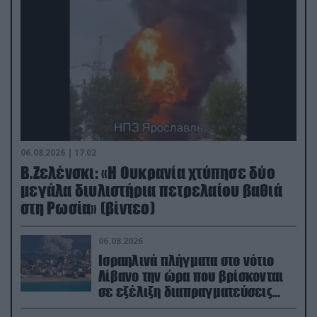
06.08.2026 | 17:02
Β.Ζελένσκι: «Η Ουκρανία χτύπησε δύο
μεγάλα διυλιστήρια πετρελαίου βαθιά
στη Ρωσία» (βίντεο)
06.08.2026
Ισραηλινά πλήγματα στο νότιο
Λίβανο την ώρα που βρίσκονται
σε εξέλιξη διαπραγματεύσεις
στην Ρώμη