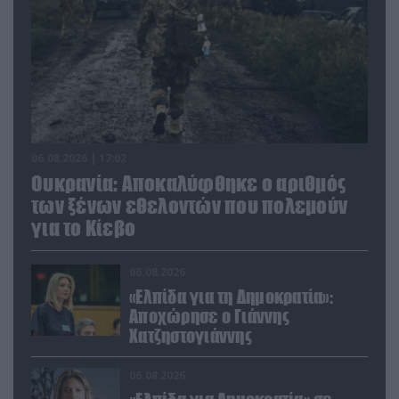
06.08.2026 | 17:02
Ουκρανία: Αποκαλύφθηκε ο αριθμός
των ξένων εθελοντών που πολεμούν
για το Κίεβο
06.08.2026
«Ελπίδα για τη Δημοκρατία»:
Αποχώρησε ο Γιάννης
Χατζηστογιάννης
06.08.2026