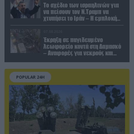
Το σχέδιο των ισραηλινών για
να πείσουν τον Ν.Τραμπ να
χτυπήσει το Ιράν – Η εμπλοκή
του Μ.Αχμαντινετζάντ
07.08.2026
Έκρηξη σε παγιδευμένο
λεωφορείο κοντά στη Δαμασκό
– Αναφορές για νεκρούς και
τραυματίες (βίντεο)
POPULAR 24H