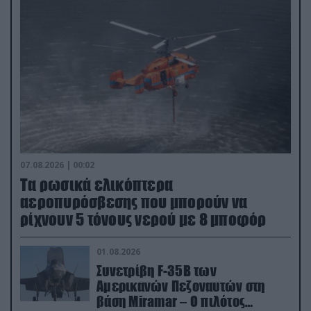
07.08.2026 | 00:02
Τα ρωσικά ελικόπτερα
αεροπυρόσβεσης που μπορούν να
ρίχνουν 5 τόνους νερού με 8 μποφόρ
01.08.2026
Συνετρίβη F-35B των
Αμερικανών Πεζοναυτών στη
βάση Miramar – Ο πιλότος