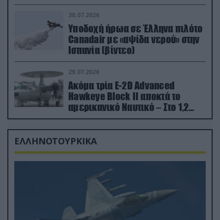
εκτινάχθηκε εγκαίρως
30.07.2026
Υποδοχή ήρωα σε Έλληνα πιλότο
Canadair με «αψίδα νερού» στην
Ισπανία (βίντεο)
29.07.2026
Ακόμα τρία E-2D Advanced
Hawkeye Block II αποκτά το
αμερικανικό Ναυτικό – Στο 1,2
δισ.δολάρια το κόστος
ΕΛΛΗΝΟΤΟΥΡΚΙΚΑ