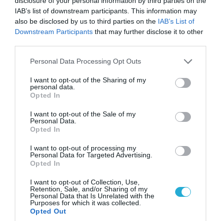
disclosure of your personal information by third parties on the
Αθήνα: Απομακρύνθηκαν παράνομα
IAB’s list of downstream participants. This information may
αντικείμενα από κοινόχρηστους χώρους
also be disclosed by us to third parties on the
IAB’s List of
Downstream Participants
that may further disclose it to other
third parties.
Please note that this website/app uses one or more Google
Personal Data Processing Opt Outs
services and may gather and store information including but
not limited to your visit or usage behaviour. You may click to
I want to opt-out of the Sharing of my
personal data.
grant or deny consent to Google and its third-party tags to
Opted In
use your data for below specified purposes in below Google
consent section.
I want to opt-out of the Sale of my
Personal Data.
Opted In
I want to opt-out of processing my
Personal Data for Targeted Advertising.
06.08.2026 | 10:02
Opted In
Ανησυχία στην Δύση: H Ρωσία εξοπλίζει τα Su-
I want to opt-out of Collection, Use,
57 με νέους πυραύλους που «κυνηγούν» τον
Retention, Sale, and/or Sharing of my
στόχο μέσα από παρεμβολές!
Personal Data that Is Unrelated with the
Purposes for which it was collected.
Opted Out