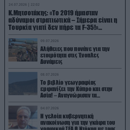
24.07.2026 | 22:02
Κ.Μητσοτάκης: «Το 2019 ήμασταν
αδύναμοι στρατιωτικά – Σήμερα είναι η
Τουρκία γιατί δεν πήρε τα F-35!»
(βίντεο)
09.07.2026
Αλήθειες που πονάνε για την
ετοιμότητα στις Ένοπλες
Δυνάμεις
08.07.2026
Το βιβλίο γεωγραφίας
εμφανίζει την Κύπρο και στην
Ασία! – Αναγνώρισαν τα
κατεχόμενα; (φωτο)
04.07.2026
Η γελοία κυβερνητική
ανακοίνωση για την γκάφα του
γραφικού ΣΕΑ Θ.Ντόκου με τους