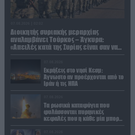
07.08.2026 | 02:02
Διοικητής συριακής μεραρχίας
αναλαμβάνει Τούρκος – Άγκυρα:
«Απειλές κατά της Συρίας είναι σαν να
απειλούν εμάς»
07.08.2026
Εκρήξεις στο νησί Κεσμ:
Άγνωστο αν προέρχονται από το
Ιράν ή τις ΗΠΑ
07.08.2026
Τα ρωσικά καταφύγια που
φυλάσσονται πυρηνικές
κεφαλές που η κάθε μία μπορεί
να καταστρέψει «μία
Θεσσαλονίκη»
07.08.2026