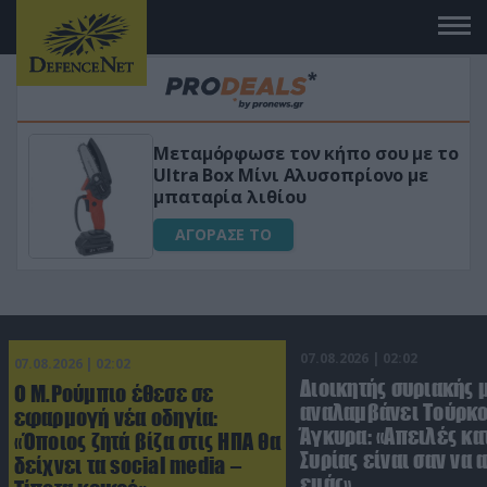
 το
«Μαγική» φόρμουλα τριβόλι + VIP
για αύξηση της λίμπιντο
ΑΓΟΡΑΣΕ ΤΟ
07.08.2026 | 02:02
07.08.2026 | 02:02
Διοικητής συριακής 
Ο Μ.Ρούμπιο έθεσε σε
αναλαμβάνει Τούρκο
εφαρμογή νέα οδηγία:
Άγκυρα: «Απειλές κα
«Όποιος ζητά βίζα στις ΗΠΑ θα
Συρίας είναι σαν να 
δείχνει τα social media –
εμάς»