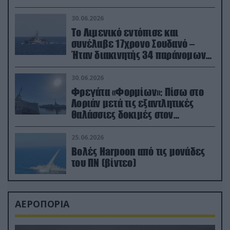
30.06.2026
Το Λιμενικό εντόπισε και
συνέλαβε 17χρονο Σουδανό –
Ήταν διακινητής 34 παράνομων
μεταναστών
30.06.2026
Φρεγάτα «Φορμίων»: Πίσω στο
Λοριάν μετά τις εξαντλητικές
θαλάσσιες δοκιμές στον
απαιτητικό Βισκαϊκό
25.06.2026
Βολές Harpoon από τις μονάδες
του ΠΝ (βίντεο)
ΑΕΡΟΠΟΡΙΑ