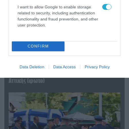
I want to allow Google to enable storage
related to security, including authentication
functionality and fraud prevention, and other
user protection.
CONFIRM
06.08.2026 | 09:03
Data Deletion
Data Access
Privacy Policy
«Οι εντελώς αθώοι»: Η ανάρτηση του Αρκά για
τα ζώα που χάθηκαν στις πυρκαγιές της
Αττικής (φωτο)