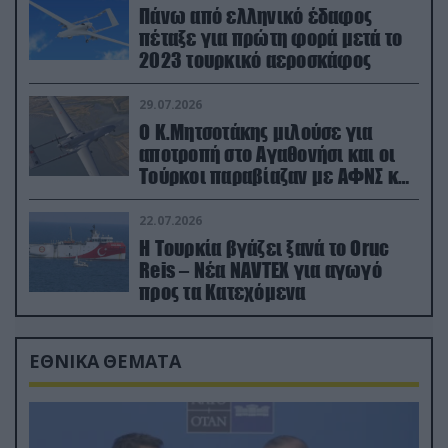
Πάνω από ελληνικό έδαφος
πέταξε για πρώτη φορά μετά το
2023 τουρκικό αεροσκάφος
29.07.2026
Ο Κ.Μητσοτάκης μιλούσε για
αποτροπή στο Αγαθονήσι και οι
Τούρκοι παραβίαζαν με ΑΦΝΣ και
drone
22.07.2026
Η Τουρκία βγάζει ξανά το Oruc
Reis – Νέα NAVTEX για αγωγό
προς τα Κατεχόμενα
ΕΘΝΙΚΑ ΘΕΜΑΤΑ