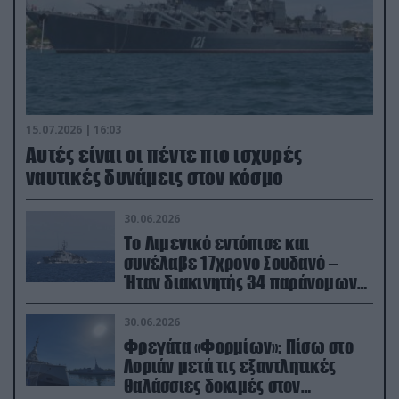
15.07.2026 | 16:03
Aυτές είναι οι πέντε πιο ισχυρές
ναυτικές δυνάμεις στον κόσμο
30.06.2026
Το Λιμενικό εντόπισε και
συνέλαβε 17χρονο Σουδανό –
Ήταν διακινητής 34 παράνομων
μεταναστών
30.06.2026
Φρεγάτα «Φορμίων»: Πίσω στο
Λοριάν μετά τις εξαντλητικές
θαλάσσιες δοκιμές στον