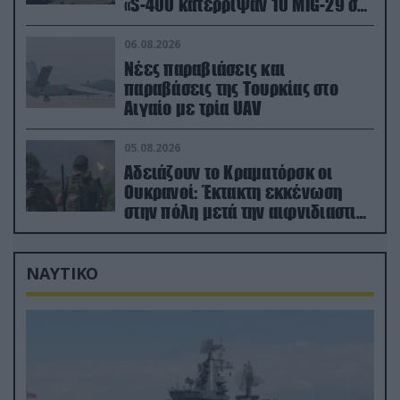
«S-400 κατέρριψαν 10 MiG-29 σε
μόλις μια μέρα!»
06.08.2026
Νέες παραβιάσεις και
παραβάσεις της Τουρκίας στο
Αιγαίο με τρία UAV
05.08.2026
Αδειάζουν το Κραματόρσκ οι
Ουκρανοί: Έκτακτη εκκένωση
στην πόλη μετά την αιφνιδιαστική
προώθηση των Ρώσων (βίντεο)
ΝΑΥΤΙΚΟ