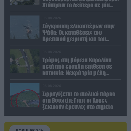
Χτύπησαν το δεύτερο σε μία
ημέρα στην Ερυθρά Θάλασσα
06.08.2026
Σύγκρουση ελικοπτέρων στην
Ψάθα: Οι καταθέσεις του
Βρετανού χειριστή και του
Έλληνα πιλότου από το δεύτερο
μέσο
06.08.2026
Τρόμος στη βόρεια Καρολίνα
μετά από ένοπλη επίθεση σε
κατοικία: Νεκρά τρία μέλη
οικογένειας – 4 οι τραυματίες
(upd)
06.08.2026
Σφραγίζεται το αιολικό πάρκο
στη Βοιωτία: Γιατί οι Αρχές
ξεκινούν έρευνες στο σημείο
POPULAR 24H