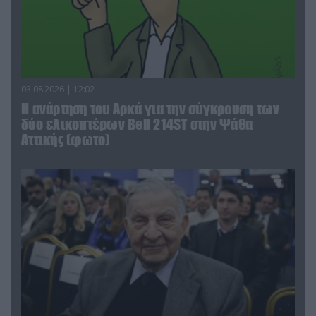
03.08.2026 | 12:02
Η ανάρτηση του Αρκά για την σύγκρουση των
δύο ελικοπτέρων Bell 214ST στην Ψάθα
Αττικής (φωτο)