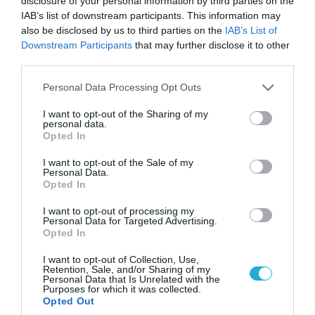
disclosure of your personal information by third parties on the
IAB’s list of downstream participants. This information may
also be disclosed by us to third parties on the
IAB’s List of
Downstream Participants
that may further disclose it to other
third parties.
05.08.2026 | 15:02
ΗΠΑ: Σε εξέλιξη έρευνα της FAA για
Please note that this website/app uses one or more Google
Personal Data Processing Opt Outs
περιστατικό με το προεδρικό ελικόπτερο
services and may gather and store information including but
Marine One που μετέφερε τον Ν.Τραμπ
not limited to your visit or usage behaviour. You may click to
I want to opt-out of the Sharing of my
personal data.
grant or deny consent to Google and its third-party tags to
Opted In
use your data for below specified purposes in below Google
consent section.
I want to opt-out of the Sale of my
ΠΟΛΙΤΙΚΗ
Personal Data.
Opted In
I want to opt-out of processing my
Personal Data for Targeted Advertising.
Opted In
I want to opt-out of Collection, Use,
Retention, Sale, and/or Sharing of my
Personal Data that Is Unrelated with the
Purposes for which it was collected.
Opted Out