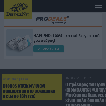
Μεταμόρφωσε τον κήπο σου με το
ικό
Ultra Box Μίνι Αλυσοπρίονο με
μπαταρία λιθίου
ΑΓΟΡΑΣΕ ΤΟ
06.08.2026 | 01:02
06.08.2026 | 01:02
Ο πρόεδρος του Ιράν
Drones οπτικών ινών
αποκαλύπτει για την
κυριαρχούν στο ουκρανικό
Μοτζτάμπα Χαμενεΐ 
μέτωπο (βίντεο)
είναι πολύ δύσκολη 
επικοινωνία»