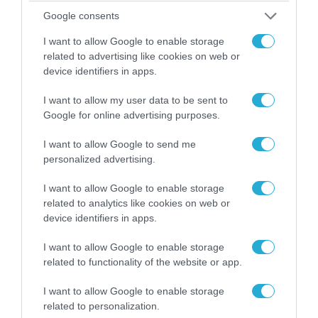
Google consents
I want to allow Google to enable storage
04.08.2026 | 15:02
related to advertising like cookies on web or
Αυτή την ώρα το τελευταίο «αντίο» στον πρώην
device identifiers in apps.
υπουργό Ι.Βαρβιτσιώτη (φωτο)
I want to allow my user data to be sent to
Google for online advertising purposes.
I want to allow Google to send me
personalized advertising.
I want to allow Google to enable storage
related to analytics like cookies on web or
device identifiers in apps.
I want to allow Google to enable storage
related to functionality of the website or app.
04.08.2026 | 13:02
I want to allow Google to enable storage
Η ανακοίνωση του Πανελλήνιου Σωματείου
related to personalization.
Πυροσβεστών για την δημοσιογράφο του OPEN