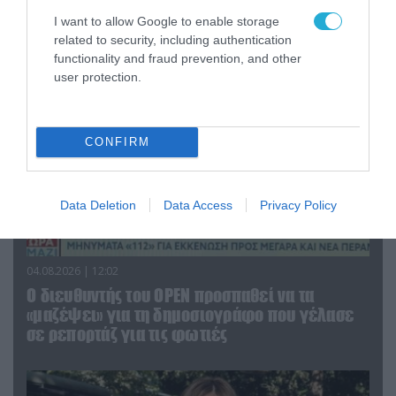
που γέλασε στη φωτιά
I want to allow Google to enable storage
related to security, including authentication
functionality and fraud prevention, and other
user protection.
CONFIRM
Data Deletion
Data Access
Privacy Policy
04.08.2026 | 12:02
O διευθυντής του OPEN προσπαθεί να τα
«μαζέψει» για τη δημοσιογράφο που γέλασε
σε ρεπορτάζ για τις φωτιές