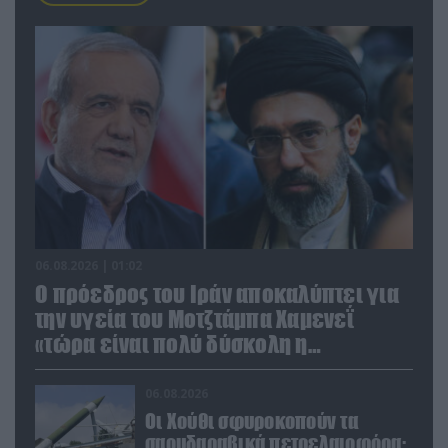
06.08.2026 | 01:02
Ο πρόεδρος του Ιράν αποκαλύπτει για
την υγεία του Μοτζτάμπα Χαμενεΐ
«τώρα είναι πολύ δύσκολη η
επικοινωνία»
06.08.2026
Οι Χούθι σφυροκοπούν τα
σαουδαραβικά πετρελαιοφόρα: