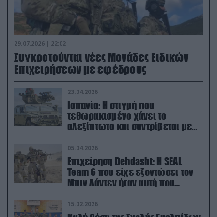
29.07.2026 | 22:02
Συγκροτούνται νέες Μονάδες Ειδικών
Επιχειρήσεων με εφέδρους
23.04.2026
Ισπανία: Η στιγμή που
τεθωρακισμένο χάνει το
αλεξίπτωτο και συντρίβεται με
ορμή στο έδαφος (βίντεο)
05.04.2026
Επιχείρηση Dehdasht: Η SEAL
Team 6 που είχε εξοντώσει τον
Μπιν Λάντεν ήταν αυτή που
διέσωσε τον πιλότο του F-15
15.02.2026