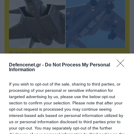
05.08.2026 | 20:02
Η Κίνα επέδειξε για πρώτη φορά την
Defencenet.gr -
Do Not Process My Personal
αεροπορική πυρηνική της τριάδα και
Information
προκάλεσε διεθνές σοκ – Δείτε βίντεο
If you wish to opt-out of the sale, sharing to third parties, or
processing of your personal or sensitive information for
targeted advertising by us, please use the below opt-out
section to confirm your selection. Please note that after your
opt-out request is processed you may continue seeing
interest-based ads based on personal information utilized by
us or personal information disclosed to third parties prior to
your opt-out. You may separately opt-out of the further