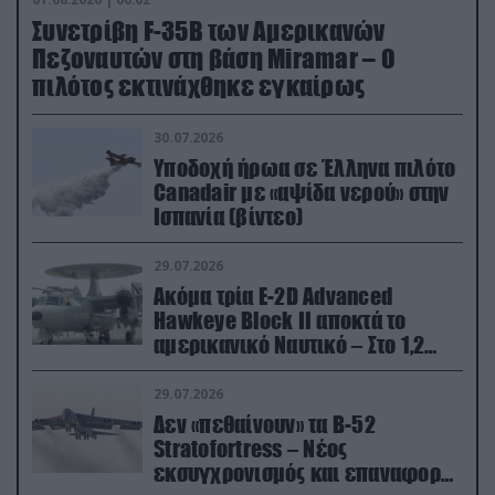
Συνετρίβη F-35B των Αμερικανών
Πεζοναυτών στη βάση Miramar – Ο
πιλότος εκτινάχθηκε εγκαίρως
30.07.2026
Υποδοχή ήρωα σε Έλληνα πιλότο
Canadair με «αψίδα νερού» στην
Ισπανία (βίντεο)
29.07.2026
Ακόμα τρία E-2D Advanced
Hawkeye Block II αποκτά το
αμερικανικό Ναυτικό – Στο 1,2
δισ.δολάρια το κόστος
29.07.2026
Δεν «πεθαίνουν» τα Β-52
Stratofortress – Νέος
εκσυγχρονισμός και επαναφορά