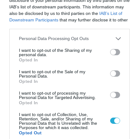
disclosure of your personal information by third parties on the
IAB’s list of downstream participants. This information may
also be disclosed by us to third parties on the
IAB’s List of
Downstream Participants
that may further disclose it to other
third parties.
Please note that this website/app uses one or more Google
Personal Data Processing Opt Outs
08.08.2026 | 09:02
services and may gather and store information including but
«Η απόλυτη τραγωδία»: Η «αιχμηρή» ανάρτηση
not limited to your visit or usage behaviour. You may click to
I want to opt-out of the Sharing of my
του Αρκά για τα τατουάζ (φωτο)
personal data.
grant or deny consent to Google and its third-party tags to
Opted In
use your data for below specified purposes in below Google
consent section.
I want to opt-out of the Sale of my
Personal Data.
Opted In
I want to opt-out of processing my
Personal Data for Targeted Advertising.
Opted In
I want to opt-out of Collection, Use,
Retention, Sale, and/or Sharing of my
Personal Data that Is Unrelated with the
Purposes for which it was collected.
Opted Out