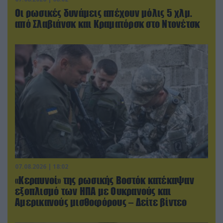
Οι ρωσικές δυνάμεις απέχουν μόλις 5 χλμ.
από Σλαβιάνσκ και Κραματόρσκ στο Ντονέτσκ
07.08.2026 | 18:02
«Κεραυνοί» της ρωσικής Βοστόκ κατέκαψαν
εξοπλισμό των ΗΠΑ με Ουκρανούς και
Αμερικανούς μισθοφόρους – Δείτε βίντεο