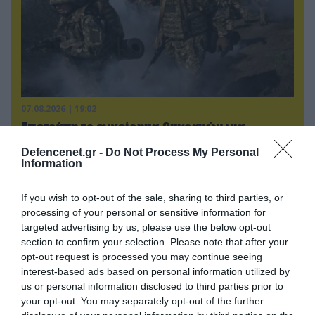
07.08.2026 | 19:02
Απετράπη το εγχείρημα Ουκρανών για
αντεπίθεση στο Κολομίγτσι: Δείτε το πριν & το
Defencenet.gr -
Do Not Process My Personal
μετά της προσπάθειάς τους (βίντεο)
Information
If you wish to opt-out of the sale, sharing to third parties, or
processing of your personal or sensitive information for
ΠΟΛΙΤΙΚΗ
targeted advertising by us, please use the below opt-out
section to confirm your selection. Please note that after your
opt-out request is processed you may continue seeing
interest-based ads based on personal information utilized by
us or personal information disclosed to third parties prior to
your opt-out. You may separately opt-out of the further