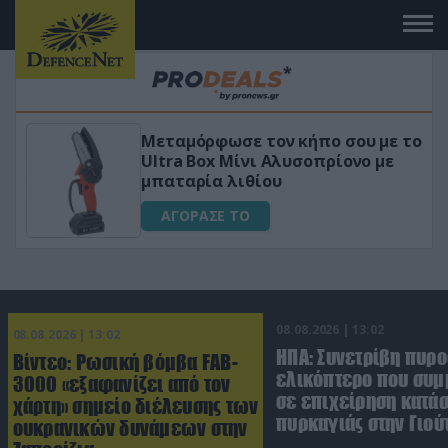
ε το
«Μαγική» φόρμουλα τριβόλι + VIP
ε
για αύξηση της λίμπιντο
ΑΓΟΡΑΣΕ ΤΟ
08.08.2026 | 13:02
08.08.2026 | 13:02
ΗΠΑ: Συνετρίβη πυρ
Βίντεο: Ρωσική βόμβα FAB-
ελικόπτερο που συμ
3000 «εξαφανίζει από τον
σε επιχείρηση κατά
χάρτη» σημείο διέλευσης των
πυρκαγιάς στην Γιού
ουκρανικών δυνάμεων στην