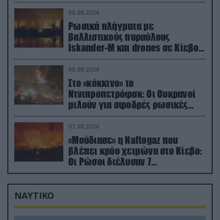
στην Ζαπορίζια
08.08.2026
Ρωσικά πλήγματα με
βαλλιστικούς πυραύλους
Iskander-M και drones σε Κίεβο
και Ντνιπροπετρόφσκ: Ισχυρές
εκρήξεις
08.08.2026
Στο «κόκκινο» το
Ντνιπροπετρόφσκ: Οι Ουκρανοί
μιλούν για σφοδρές ρωσικές
επιθέσεις σε όλη την επικράτεια
07.08.2026
«Μούδιασε» η Naftogaz που
βλέπει κρύο χειμώνα στο Κίεβο:
Οι Ρώσοι διέλυσαν 7
εγκαταστάσεις του ουκρανικού
κολοσσού!
ΝΑΥΤΙΚΟ