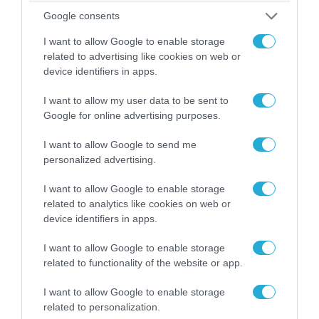
07.08.2026 | 20:02
Google consents
Ο Γιάννης Αλαφούζος «τέλειωσε» τον
I want to allow Google to enable storage
Κωνσταντίνο Ζούλα από τον ΣΚΑΪ – Ο λόγος της
related to advertising like cookies on web or
απομάκρυνσής του
device identifiers in apps.
I want to allow my user data to be sent to
Google for online advertising purposes.
I want to allow Google to send me
personalized advertising.
I want to allow Google to enable storage
related to analytics like cookies on web or
device identifiers in apps.
I want to allow Google to enable storage
related to functionality of the website or app.
06.08.2026 | 14:02
«Επιχείρηση ελεύθερα πεζοδρόμια» στην
I want to allow Google to enable storage
Αθήνα: Απομακρύνθηκαν παράνομα
related to personalization.
αντικείμενα από κοινόχρηστους χώρους