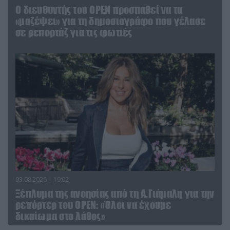
O διευθυντής του OPEN προσπαθεί να τα
«μαζέψει» για τη δημοσιογράφο που γέλασε
σε ρεπορτάζ για τις φωτιές
03.08.2026 | 19:02
Ξέπλυμα της ανοησίας από τη Α.Γιάμαλη για την
ρεπόρτερ του ΟΡΕΝ: «Όλοι να έχουμε
δικαίωμα στο λάθος»