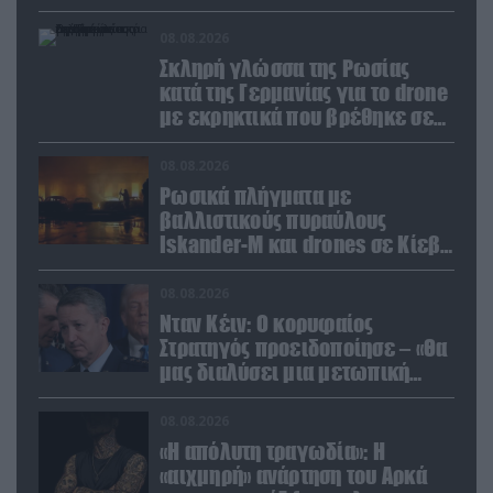
καταρρίφθηκαν
08.08.2026
Σκληρή γλώσσα της Ρωσίας
κατά της Γερμανίας για το drone
με εκρηκτικά που βρέθηκε σε
αεροδρόμιο της Λειψίας
08.08.2026
Ρωσικά πλήγματα με
βαλλιστικούς πυραύλους
Iskander-M και drones σε Κίεβο
και Ντνιπροπετρόφσκ: Ισχυρές
εκρήξεις
08.08.2026
Νταν Κέιν: Ο κορυφαίος
Στρατηγός προειδοποίησε – «Θα
μας διαλύσει μια μετωπική
σύγκρουση με το Ιράν» – Τι
πρότεινε
08.08.2026
«Η απόλυτη τραγωδία»: Η
«αιχμηρή» ανάρτηση του Αρκά