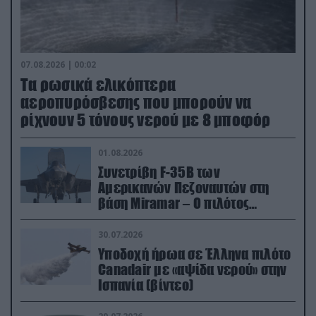
07.08.2026 | 00:02
Τα ρωσικά ελικόπτερα
αεροπυρόσβεσης που μπορούν να
ρίχνουν 5 τόνους νερού με 8 μποφόρ
01.08.2026
Συνετρίβη F-35B των
Αμερικανών Πεζοναυτών στη
βάση Miramar – Ο πιλότος
εκτινάχθηκε εγκαίρως
30.07.2026
Υποδοχή ήρωα σε Έλληνα πιλότο
Canadair με «αψίδα νερού» στην
Ισπανία (βίντεο)