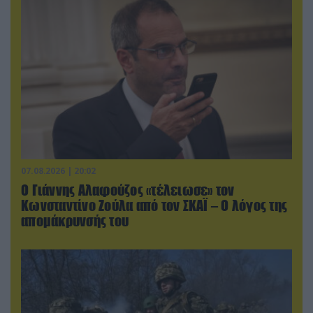
07.08.2026 | 20:02
Ο Γιάννης Αλαφούζος «τέλειωσε» τον
Κωνσταντίνο Ζούλα από τον ΣΚΑΪ – Ο λόγος της
απομάκρυνσής του