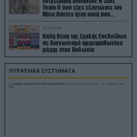
Επιχείρηση Dehdasht: Η SEAL
Team 6 που είχε εξοντώσει τον
Μπιν Λάντεν ήταν αυτή που
διέσωσε τον πιλότο του F-15
15.02.2026
Καλή θέση της Σχολής Ευελπίδων
σε διαγωνισμό ημιμαραθωνίου
μάχης στον Πολωνία
ΠΥΡΑΥΛΙΚΑ ΣΥΣΤΗΜΑΤΑ