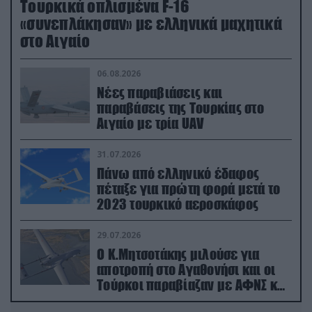
Τουρκικά οπλισμένα F-16
«συνεπλάκησαν» με ελληνικά μαχητικά
στο Αιγαίο
06.08.2026
Νέες παραβιάσεις και
παραβάσεις της Τουρκίας στο
Αιγαίο με τρία UAV
31.07.2026
Πάνω από ελληνικό έδαφος
πέταξε για πρώτη φορά μετά το
2023 τουρκικό αεροσκάφος
29.07.2026
Ο Κ.Μητσοτάκης μιλούσε για
αποτροπή στο Αγαθονήσι και οι
Τούρκοι παραβίαζαν με ΑΦΝΣ και
drone