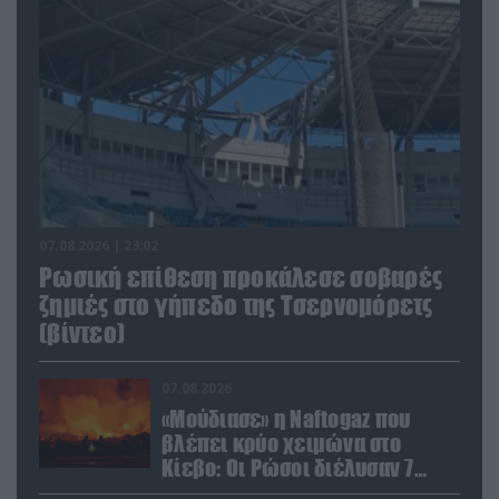
07.08.2026 | 23:02
Ρωσική επίθεση προκάλεσε σοβαρές
ζημιές στο γήπεδο της Τσερνομόρετς
(βίντεο)
07.08.2026
«Μούδιασε» η Naftogaz που
βλέπει κρύο χειμώνα στο
Κίεβο: Οι Ρώσοι διέλυσαν 7
εγκαταστάσεις του ουκρανικού