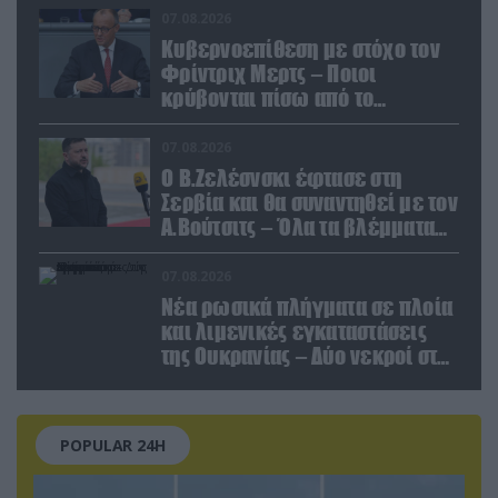
κολοσσού!
07.08.2026
Κυβερνοεπίθεση με στόχο τον
Φρίντριχ Μερτς – Ποιοι
κρύβονται πίσω από το
παραποιημένο βίντεο
07.08.2026
Ο Β.Ζελέσνσκι έφτασε στη
Σερβία και θα συναντηθεί με τον
Α.Βούτσιτς – Όλα τα βλέμματα
στις σχέσεις με τη Ρωσία
07.08.2026
Νέα ρωσικά πλήγματα σε πλοία
και λιμενικές εγκαταστάσεις
της Ουκρανίας – Δύο νεκροί στην
Κριμαία
POPULAR 24H