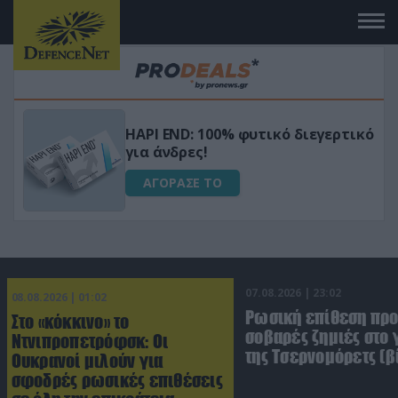
Μεταμόρφωσε τον κήπο σου με το
ικό
Ultra Box Μίνι Αλυσοπρίονο με
μπαταρία λιθίου
ΑΓΟΡΑΣΕ ΤΟ
07.08.2026 | 23:02
08.08.2026 | 01:02
Ρωσική επίθεση πρ
Στο «κόκκινο» το
σοβαρές ζημιές στο
Ντνιπροπετρόφσκ: Οι
της Τσερνομόρετς (β
Ουκρανοί μιλούν για
σφοδρές ρωσικές επιθέσεις