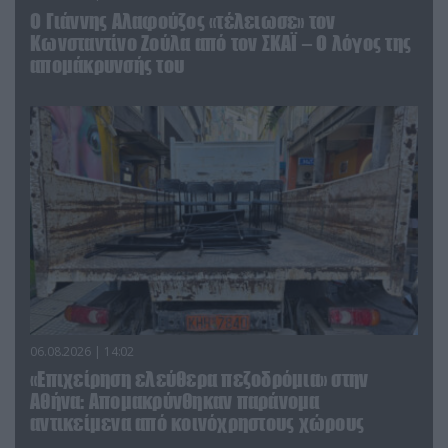
Ο Γιάννης Αλαφούζος «τέλειωσε» τον
Κωνσταντίνο Ζούλα από τον ΣΚΑΪ – Ο λόγος της
απομάκρυνσής του
06.08.2026 | 14:02
«Επιχείρηση ελεύθερα πεζοδρόμια» στην
Αθήνα: Απομακρύνθηκαν παράνομα
αντικείμενα από κοινόχρηστους χώρους