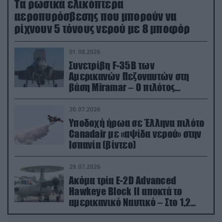
Τα ρωσικά ελικόπτερα
αεροπυρόσβεσης που μπορούν να
ρίχνουν 5 τόνους νερού με 8 μποφόρ
01.08.2026
Συνετρίβη F-35B των
Αμερικανών Πεζοναυτών στη
βάση Miramar – Ο πιλότος
εκτινάχθηκε εγκαίρως
30.07.2026
Υποδοχή ήρωα σε Έλληνα πιλότο
Canadair με «αψίδα νερού» στην
Ισπανία (βίντεο)
29.07.2026
Ακόμα τρία E-2D Advanced
Hawkeye Block II αποκτά το
αμερικανικό Ναυτικό – Στο 1,2
δισ.δολάρια το κόστος