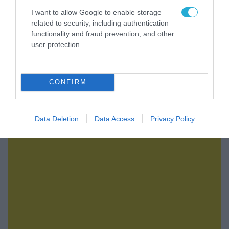
I want to allow Google to enable storage
related to security, including authentication
functionality and fraud prevention, and other
user protection.
07.08.2026 | 16:02
Κ.Τσίγκας για νέα Canadair DHC-515: «Θα
πετούν τη νύχτα αλλά δεν θα πραγματοποιούν
CONFIRM
ρίψεις νερού»
Data Deletion
Data Access
Privacy Policy