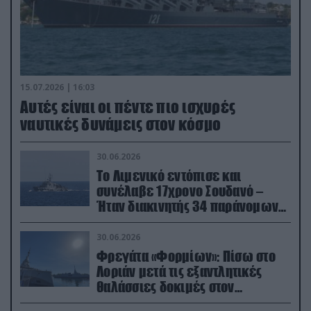
15.07.2026 | 16:03
Aυτές είναι οι πέντε πιο ισχυρές
ναυτικές δυνάμεις στον κόσμο
30.06.2026
Το Λιμενικό εντόπισε και
συνέλαβε 17χρονο Σουδανό –
Ήταν διακινητής 34 παράνομων
μεταναστών
30.06.2026
Φρεγάτα «Φορμίων»: Πίσω στο
Λοριάν μετά τις εξαντλητικές
θαλάσσιες δοκιμές στον
απαιτητικό Βισκαϊκό