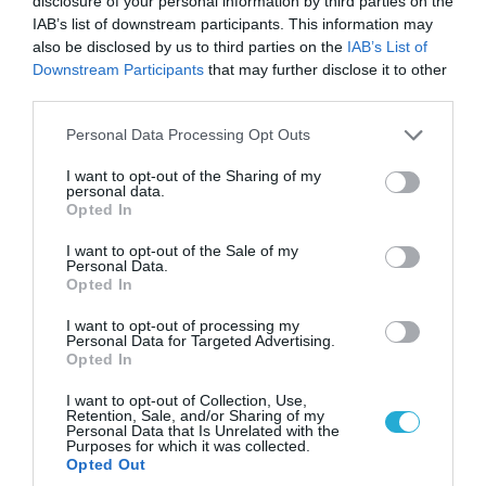
χτυπήσουμε σκληρά»
disclosure of your personal information by third parties on the
IAB’s list of downstream participants. This information may
also be disclosed by us to third parties on the
IAB’s List of
Downstream Participants
that may further disclose it to other
third parties.
Please note that this website/app uses one or more Google
Personal Data Processing Opt Outs
services and may gather and store information including but
not limited to your visit or usage behaviour. You may click to
I want to opt-out of the Sharing of my
personal data.
grant or deny consent to Google and its third-party tags to
Opted In
use your data for below specified purposes in below Google
consent section.
I want to opt-out of the Sale of my
Personal Data.
Opted In
07.08.2026 | 08:02
I want to opt-out of processing my
Personal Data for Targeted Advertising.
Κλιμακώνουν οι Χούθι: Eξαπέλυσαν επιθέσεις
Opted In
κατά στρατιωτικών δυνάμεων στην Υεμένη –
Πλήγματα & στη Σαουδική Αραβία!
I want to opt-out of Collection, Use,
Retention, Sale, and/or Sharing of my
Personal Data that Is Unrelated with the
Purposes for which it was collected.
Opted Out