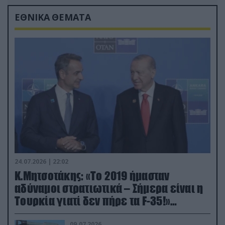
ΕΘΝΙΚΑ ΘΕΜΑΤΑ
24.07.2026 | 22:02
Κ.Μητσοτάκης: «Το 2019 ήμασταν
αδύναμοι στρατιωτικά – Σήμερα είναι η
Τουρκία γιατί δεν πήρε τα F-35!»
(βίντεο)
09.07.2026