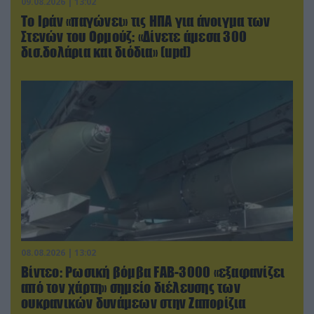
09.08.2026 | 13:02
Το Ιράν «παγώνει» τις ΗΠΑ για άνοιγμα των
Στενών του Ορμούζ: «Δίνετε άμεσα 300
δισ.δολάρια και διόδια» (upd)
08.08.2026 | 13:02
Βίντεο: Ρωσική βόμβα FAB-3000 «εξαφανίζει
από τον χάρτη» σημείο διέλευσης των
ουκρανικών δυνάμεων στην Ζαπορίζια