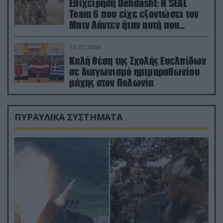
Επιχείρηση Dehdasht: Η SEAL
Team 6 που είχε εξοντώσει τον
Μπιν Λάντεν ήταν αυτή που
διέσωσε τον πιλότο του F-15
15.02.2026
Καλή θέση της Σχολής Ευελπίδων
σε διαγωνισμό ημιμαραθωνίου
μάχης στον Πολωνία
ΠΥΡΑΥΛΙΚΑ ΣΥΣΤΗΜΑΤΑ