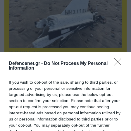
09.08.2026 | 12:02
Λευκάδα-Βουλγαρία: Ουκρανικά drone
Defencenet.gr -
Do Not Process My Personal
χτυπούν την εθνική κυριαρχία και θέτουν σε
Information
κίνδυνο οικονομίες χωρών του ΝΑΤΟ
If you wish to opt-out of the sale, sharing to third parties, or
processing of your personal or sensitive information for
targeted advertising by us, please use the below opt-out
ΠΟΛΙΤΙΚΗ
section to confirm your selection. Please note that after your
opt-out request is processed you may continue seeing
interest-based ads based on personal information utilized by
us or personal information disclosed to third parties prior to
your opt-out. You may separately opt-out of the further