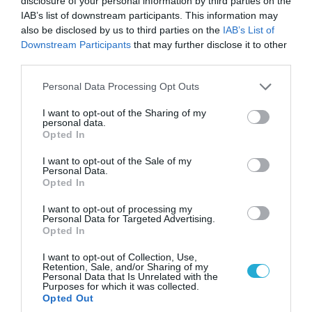
disclosure of your personal information by third parties on the
IAB’s list of downstream participants. This information may
also be disclosed by us to third parties on the
IAB’s List of
Downstream Participants
that may further disclose it to other
third parties.
Please note that this website/app uses one or more Google
Personal Data Processing Opt Outs
services and may gather and store information including but
09.08.2026 | 17:02
not limited to your visit or usage behaviour. You may click to
I want to opt-out of the Sharing of my
personal data.
ΣΥΡΙΖΑ για υποκλοπές: «Το (παρα)κράτος της ΝΔ
grant or deny consent to Google and its third-party tags to
Opted In
έχει συνέχεια και συνέπεια»
use your data for below specified purposes in below Google
consent section.
I want to opt-out of the Sale of my
Personal Data.
Opted In
I want to opt-out of processing my
Personal Data for Targeted Advertising.
Opted In
I want to opt-out of Collection, Use,
Retention, Sale, and/or Sharing of my
Personal Data that Is Unrelated with the
Purposes for which it was collected.
Opted Out