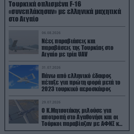
Τουρκικά οπλισμένα F-16
«συνεπλάκησαν» με ελληνικά μαχητικά
στο Αιγαίο
06.08.2026
Νέες παραβιάσεις και
παραβάσεις της Τουρκίας στο
Αιγαίο με τρία UAV
31.07.2026
Πάνω από ελληνικό έδαφος
πέταξε για πρώτη φορά μετά το
2023 τουρκικό αεροσκάφος
29.07.2026
Ο Κ.Μητσοτάκης μιλούσε για
αποτροπή στο Αγαθονήσι και οι
Τούρκοι παραβίαζαν με ΑΦΝΣ και
drone