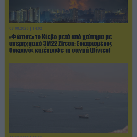
08.08.2026 | 14:02
«Φώτισε» το Κίεβο μετά από χτύπημα με
υπερηχητικό 3M22 Zircon: Σοκαρισμένος
Ουκρανός κατέγραψε τη στιγμή (βίντεο)