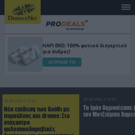
Μεταμόρφωσε τον κήπο σου με το
ικό
Ultra Box Μίνι Αλυσοπρίονο με
μπαταρία λιθίου
ΑΓΟΡΑΣΕ ΤΟ
09.08.2026 | 18:02
09.08.2026 | 16:02
Το Ιράν δημοσίευσε 
Νέα επίθεση των Χούθι με
τον Μοτζτάμπα Χαμε
πυραύλους και drones: Στο
στόχαστρο
φιλοσαουδαραβικές