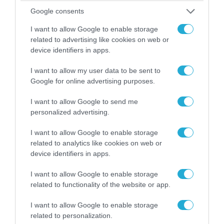
Google consents
08.08.2026 | 09:02
I want to allow Google to enable storage
«Η απόλυτη τραγωδία»: Η «αιχμηρή» ανάρτηση
related to advertising like cookies on web or
του Αρκά για τα τατουάζ (φωτο)
device identifiers in apps.
I want to allow my user data to be sent to
Google for online advertising purposes.
I want to allow Google to send me
personalized advertising.
I want to allow Google to enable storage
related to analytics like cookies on web or
device identifiers in apps.
I want to allow Google to enable storage
related to functionality of the website or app.
07.08.2026 | 20:02
Ο Γιάννης Αλαφούζος «τέλειωσε» τον
I want to allow Google to enable storage
Κωνσταντίνο Ζούλα από τον ΣΚΑΪ – Ο λόγος της
related to personalization.