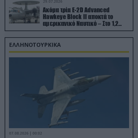
29.07.2026
Ακόμα τρία E-2D Advanced
Hawkeye Block II αποκτά το
αμερικανικό Ναυτικό – Στο 1,2
δισ.δολάρια το κόστος
ΕΛΛΗΝΟΤΟΥΡΚΙΚΑ
07.08.2026 | 00:02