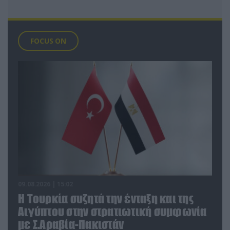
FOCUS ON
09.08.2026 | 15:02
Η Τουρκία συζητά την ένταξη και της
Αιγύπτου στην στρατιωτική συμφωνία
με Σ.Αραβία-Πακιστάν