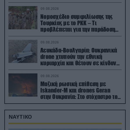
εγκαταστάσεις
09.08.2026
Νομοσχέδιο συμφιλίωσης της
Τουρκίας με το ΡΚΚ – Τι
προβλέπεται για την παράδοση
των όπλων
09.08.2026
Λευκάδα-Βουλγαρία: Ουκρανικά
drone χτυπούν την εθνική
κυριαρχία και θέτουν σε κίνδυνο
οικονομίες χωρών του ΝΑΤΟ
09.08.2026
Μαζική ρωσική επίθεση με
Iskander-M και drones Geran
στην Ουκρανία: Στο στόχαστρο το
εργοστάσιο των Flamingo
ΝΑΥΤΙΚΟ