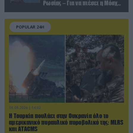
Ρωσίας – Για να πιέσει η Μόσχα
το Ιράν;
POPULAR 24H
08.08.2026 | 14:02
Η Τουρκία πουλάει στην Ουκρανία όλο το
αμερικανικό πυραυλικό πυροβολικό της: MLRS
και ΑΤΑCMS