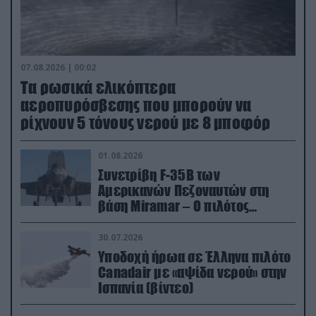
07.08.2026 | 00:02
Τα ρωσικά ελικόπτερα
αεροπυρόσβεσης που μπορούν να
ρίχνουν 5 τόνους νερού με 8 μποφόρ
01.08.2026
Συνετρίβη F-35B των
Αμερικανών Πεζοναυτών στη
βάση Miramar – Ο πιλότος
εκτινάχθηκε εγκαίρως
30.07.2026
Υποδοχή ήρωα σε Έλληνα πιλότο
Canadair με «αψίδα νερού» στην
Ισπανία (βίντεο)