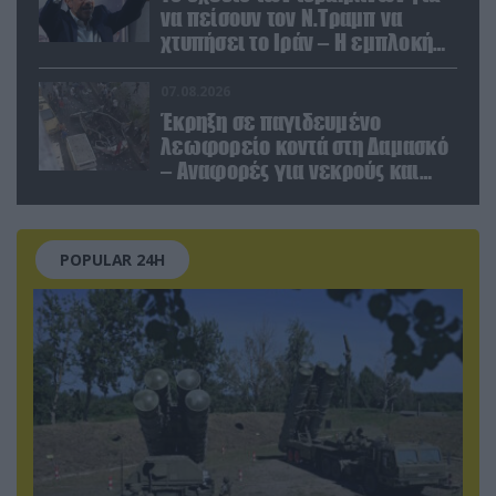
να πείσουν τον Ν.Τραμπ να
χτυπήσει το Ιράν – Η εμπλοκή
του Μ.Αχμαντινετζάντ
07.08.2026
Έκρηξη σε παγιδευμένο
λεωφορείο κοντά στη Δαμασκό
– Αναφορές για νεκρούς και
τραυματίες (βίντεο)
POPULAR 24H