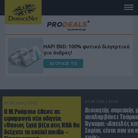
Μεταμόρφωσε τον κήπο σου με το
ικό
Ultra Box Μίνι Αλυσοπρίονο με
μπαταρία λιθίου
ΑΓΟΡΑΣΕ ΤΟ
07.08.2026 | 02:02
07.08.2026 | 02:02
Διοικητής συριακής 
Ο Μ.Ρούμπιο έθεσε σε
αναλαμβάνει Τούρκο
εφαρμογή νέα οδηγία:
Άγκυρα: «Απειλές κα
«Όποιος ζητά βίζα στις ΗΠΑ θα
Συρίας είναι σαν να 
δείχνει τα social media –
εμάς»