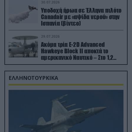
30.07.2026
Υποδοχή ήρωα σε Έλληνα πιλότο
Canadair με «αψίδα νερού» στην
Ισπανία (βίντεο)
29.07.2026
Ακόμα τρία E-2D Advanced
Hawkeye Block II αποκτά το
αμερικανικό Ναυτικό – Στο 1,2
δισ.δολάρια το κόστος
ΕΛΛΗΝΟΤΟΥΡΚΙΚΑ