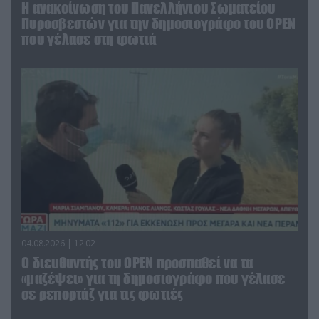
Η ανακοίνωση του Πανελλήνιου Σωματείου
Πυροσβεστών για την δημοσιογράφο του OPEN
που γέλασε στη φωτιά
04.08.2026 | 12:02
O διευθυντής του OPEN προσπαθεί να τα
«μαζέψει» για τη δημοσιογράφο που γέλασε
σε ρεπορτάζ για τις φωτιές