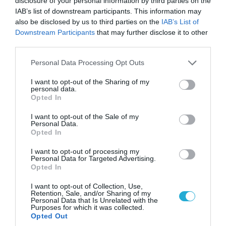
disclosure of your personal information by third parties on the
ΠΟΛΙΤΙΚΗ
IAB’s list of downstream participants. This information may
also be disclosed by us to third parties on the
IAB’s List of
Downstream Participants
that may further disclose it to other
third parties.
Please note that this website/app uses one or more Google
Personal Data Processing Opt Outs
services and may gather and store information including but
not limited to your visit or usage behaviour. You may click to
I want to opt-out of the Sharing of my
personal data.
grant or deny consent to Google and its third-party tags to
Opted In
use your data for below specified purposes in below Google
consent section.
I want to opt-out of the Sale of my
Personal Data.
Opted In
06.08.2026 | 14:02
«Επιχείρηση ελεύθερα πεζοδρόμια» στην
I want to opt-out of processing my
Personal Data for Targeted Advertising.
Αθήνα: Απομακρύνθηκαν παράνομα
Opted In
αντικείμενα από κοινόχρηστους χώρους
I want to opt-out of Collection, Use,
Retention, Sale, and/or Sharing of my
Personal Data that Is Unrelated with the
Purposes for which it was collected.
Opted Out