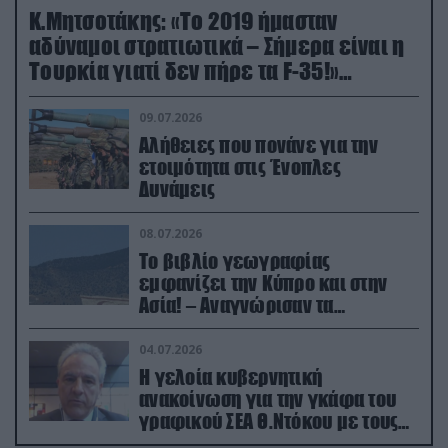
Κ.Μητσοτάκης: «Το 2019 ήμασταν
αδύναμοι στρατιωτικά – Σήμερα είναι η
Τουρκία γιατί δεν πήρε τα F-35!»
(βίντεο)
09.07.2026
Αλήθειες που πονάνε για την
ετοιμότητα στις Ένοπλες
Δυνάμεις
08.07.2026
Το βιβλίο γεωγραφίας
εμφανίζει την Κύπρο και στην
Ασία! – Αναγνώρισαν τα
κατεχόμενα; (φωτο)
04.07.2026
Η γελοία κυβερνητική
ανακοίνωση για την γκάφα του
γραφικού ΣΕΑ Θ.Ντόκου με τους
Ρώσους φαρσέρ