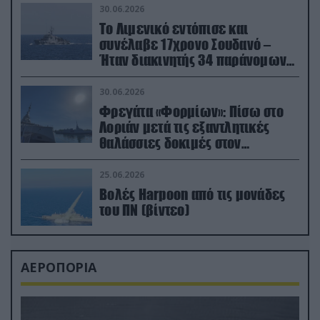
30.06.2026
Το Λιμενικό εντόπισε και
συνέλαβε 17χρονο Σουδανό –
Ήταν διακινητής 34 παράνομων
μεταναστών
30.06.2026
Φρεγάτα «Φορμίων»: Πίσω στο
Λοριάν μετά τις εξαντλητικές
θαλάσσιες δοκιμές στον
απαιτητικό Βισκαϊκό
25.06.2026
Βολές Harpoon από τις μονάδες
του ΠΝ (βίντεο)
ΑΕΡΟΠΟΡΙΑ