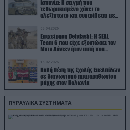
Ισπανία: Η στιγμή που
τεθωρακισμένο χάνει το
αλεξίπτωτο και συντρίβεται με
ορμή στο έδαφος (βίντεο)
05.04.2026
Επιχείρηση Dehdasht: Η SEAL
Team 6 που είχε εξοντώσει τον
Μπιν Λάντεν ήταν αυτή που
διέσωσε τον πιλότο του F-15
15.02.2026
Καλή θέση της Σχολής Ευελπίδων
σε διαγωνισμό ημιμαραθωνίου
μάχης στον Πολωνία
ΠΥΡΑΥΛΙΚΑ ΣΥΣΤΗΜΑΤΑ