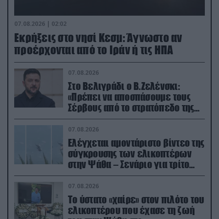
07.08.2026 | 02:02
Εκρήξεις στο νησί Κεσμ: Άγνωστο αν
προέρχονται από το Ιράν ή τις ΗΠΑ
07.08.2026
Στο Βελιγράδι ο Β.Ζελένσκι:
«Πρέπει να αποσπάσουμε τους
Σέρβους από το στρατόπεδο της
Ρωσίας»
07.08.2026
Ελέγχεται αμοντάριστο βίντεο της
σύγκρουσης των ελικοπτέρων
στην Ψάθα – Σενάριο για τρίτο
ελικόπτερο
07.08.2026
Το ύστατο «χαίρε» στον πιλότο του
ελικοπτέρου που έχασε τη ζωή