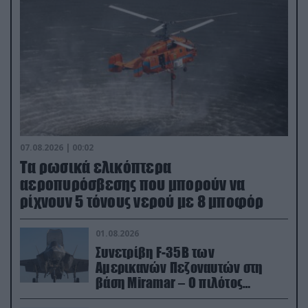
07.08.2026 | 00:02
Τα ρωσικά ελικόπτερα
αεροπυρόσβεσης που μπορούν να
ρίχνουν 5 τόνους νερού με 8 μποφόρ
01.08.2026
Συνετρίβη F-35B των
Αμερικανών Πεζοναυτών στη
βάση Miramar – Ο πιλότος
εκτινάχθηκε εγκαίρως