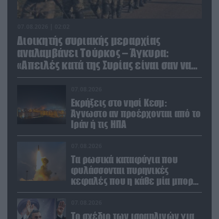
07.08.2026 | 02:02
Διοικητής συριακής μεραρχίας
αναλαμβάνει Τούρκος – Άγκυρα:
«Απειλές κατά της Συρίας είναι σαν να
απειλούν εμάς»
07.08.2026
Εκρήξεις στο νησί Κεσμ:
Άγνωστο αν προέρχονται από το
Ιράν ή τις ΗΠΑ
07.08.2026
Τα ρωσικά καταφύγια που
φυλάσσονται πυρηνικές
κεφαλές που η κάθε μία μπορεί
να καταστρέψει «μία
Θεσσαλονίκη»
07.08.2026
Το σχέδιο των ισραηλινών για