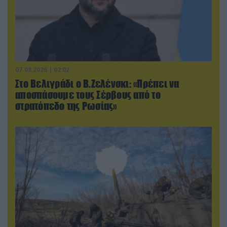
07.08.2026 | 02:02
Στο Βελιγράδι ο Β.Ζελένσκι: «Πρέπει να
αποσπάσουμε τους Σέρβους από το
στρατόπεδο της Ρωσίας»