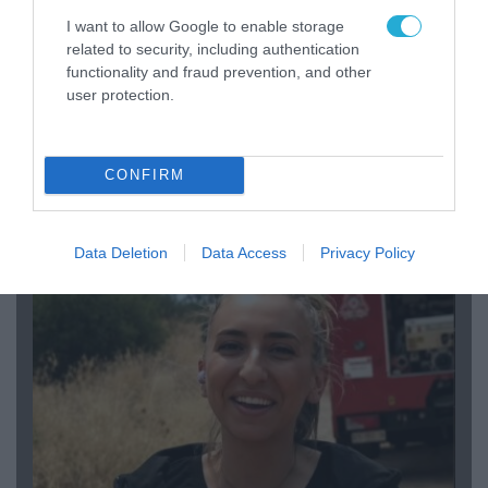
I want to allow Google to enable storage
related to security, including authentication
functionality and fraud prevention, and other
user protection.
CONFIRM
04.08.2026 | 15:02
Αυτή την ώρα το τελευταίο «αντίο» στον πρώην
υπουργό Ι.Βαρβιτσιώτη (φωτο)
Data Deletion
Data Access
Privacy Policy