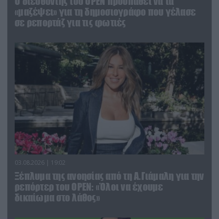
O διευθυντής του OPEN προσπαθεί να τα
«μαζέψει» για τη δημοσιογράφο που γέλασε
σε ρεπορτάζ για τις φωτιές
03.08.2026 | 19:02
Ξέπλυμα της ανοησίας από τη Α.Γιάμαλη για την
ρεπόρτερ του ΟΡΕΝ: «Όλοι να έχουμε
δικαίωμα στο λάθος»