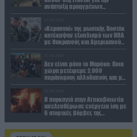
ανάπτυξη προηγμένων
αμυντικών τεχνολογιών σε
Ελλάδα και Κύπρο
07.08.2026
«Κεραυνοί» της ρωσικής Βοστόκ
κατέκαψαν εξοπλισμό των ΗΠΑ
με Ουκρανούς και Αμερικανούς
μισθοφόρους – Δείτε βίντεο
07.08.2026
Δεν είναι μόνο το Μαρόκο: Ποια
χώρα μετέφερε 2.000
παράνομους αλλοδαπούς και με
ναρκωτικά στην Ισπανία
(βίντεο)
07.08.2026
Η πυρκαγιά στην Αττικοβοιωτία
απελευθέρωσε ενέργεια ίση με
6 ατομικές βόμβες της
Χιροσίμα!