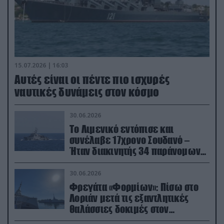
15.07.2026 | 16:03
Aυτές είναι οι πέντε πιο ισχυρές
ναυτικές δυνάμεις στον κόσμο
30.06.2026
Το Λιμενικό εντόπισε και
συνέλαβε 17χρονο Σουδανό –
Ήταν διακινητής 34 παράνομων
μεταναστών
30.06.2026
Φρεγάτα «Φορμίων»: Πίσω στο
Λοριάν μετά τις εξαντλητικές
θαλάσσιες δοκιμές στον
απαιτητικό Βισκαϊκό