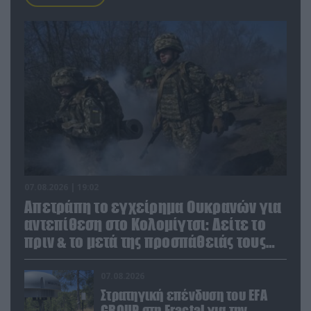
07.08.2026 | 19:02
Απετράπη το εγχείρημα Ουκρανών για
αντεπίθεση στο Κολομίγτσι: Δείτε το
πριν & το μετά της προσπάθειάς τους
(βίντεο)
07.08.2026
Στρατηγική επένδυση του EFA
GROUP στη Fractal για την