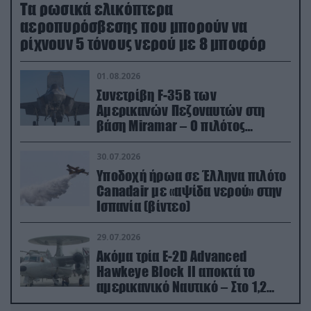
Τα ρωσικά ελικόπτερα
αεροπυρόσβεσης που μπορούν να
ρίχνουν 5 τόνους νερού με 8 μποφόρ
01.08.2026
Συνετρίβη F-35B των
Αμερικανών Πεζοναυτών στη
βάση Miramar – Ο πιλότος
εκτινάχθηκε εγκαίρως
30.07.2026
Υποδοχή ήρωα σε Έλληνα πιλότο
Canadair με «αψίδα νερού» στην
Ισπανία (βίντεο)
29.07.2026
Ακόμα τρία E-2D Advanced
Hawkeye Block II αποκτά το
αμερικανικό Ναυτικό – Στο 1,2
δισ.δολάρια το κόστος