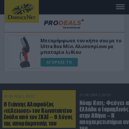
 το
«Μαγική» φόρμουλα τριβόλι + VIP
για αύξηση της λίμπιντο
ΑΓΟΡΑΣΕ ΤΟ
07.08.2026 | 20:02
07.08.2026 | 20:02
Νόαμ Κατς: Φεύγει α
Ο Γιάννης Αλαφούζος
Ελλάδα ο Ισραηλινό
«τέλειωσε» τον Κωνσταντίνο
στην Αθήνα – Η
Ζούλα από τον ΣΚΑΪ – Ο λόγος
αποχαιρετιστήρια α
της απομάκρυνσής του
του