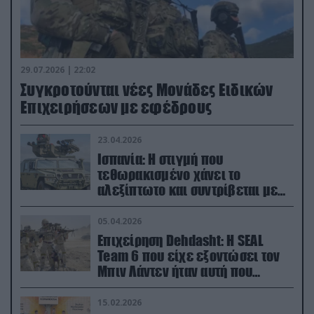
29.07.2026 | 22:02
Συγκροτούνται νέες Μονάδες Ειδικών
Επιχειρήσεων με εφέδρους
23.04.2026
Ισπανία: Η στιγμή που
τεθωρακισμένο χάνει το
αλεξίπτωτο και συντρίβεται με
ορμή στο έδαφος (βίντεο)
05.04.2026
Επιχείρηση Dehdasht: Η SEAL
Team 6 που είχε εξοντώσει τον
Μπιν Λάντεν ήταν αυτή που
διέσωσε τον πιλότο του F-15
15.02.2026