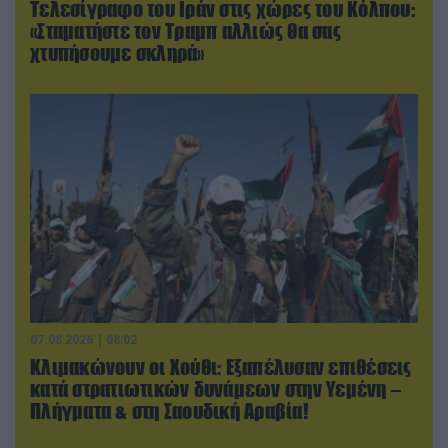
Τελεσίγραφο του Ιράν στις χώρες του Κόλπου:
«Σταματήστε τον Τραμπ αλλιώς θα σας
χτυπήσουμε σκληρά»
07.08.2026 | 08:02
Κλιμακώνουν οι Χούθι: Eξαπέλυσαν επιθέσεις
κατά στρατιωτικών δυνάμεων στην Υεμένη –
Πλήγματα & στη Σαουδική Αραβία!