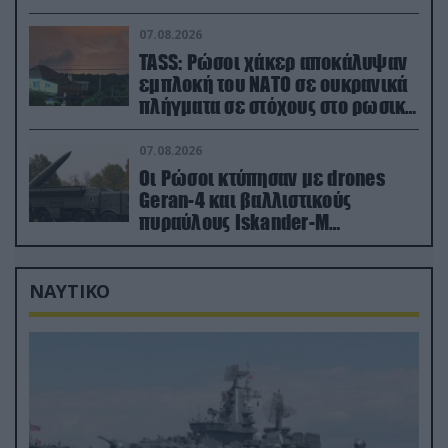
μισθοφόρους – Δείτε βίντεο
07.08.2026
TASS: Ρώσοι χάκερ αποκάλυψαν
εμπλοκή του ΝΑΤΟ σε ουκρανικά
πλήγματα σε στόχους στο ρωσικό
έδαφος!
07.08.2026
Οι Ρώσοι κτύπησαν με drones
Geran-4 και βαλλιστικούς
πυραύλους Iskander-M
ουκρανικό τρένο με στρατιωτικό
εξοπλισμό
ΝΑΥΤΙΚΟ