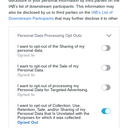
disclosure of your personal information by third parties on the
IAB’s list of downstream participants. This information may
Ο Γιάννης Αλαφούζος «τέλειωσε» τον
also be disclosed by us to third parties on the
IAB’s List of
Κωνσταντίνο Ζούλα από τον ΣΚΑΪ – Ο λόγος της
Downstream Participants
that may further disclose it to other
απομάκρυνσής του
third parties.
Please note that this website/app uses one or more Google
Personal Data Processing Opt Outs
services and may gather and store information including but
not limited to your visit or usage behaviour. You may click to
I want to opt-out of the Sharing of my
personal data.
grant or deny consent to Google and its third-party tags to
Opted In
use your data for below specified purposes in below Google
consent section.
I want to opt-out of the Sale of my
Personal Data.
Opted In
I want to opt-out of processing my
Personal Data for Targeted Advertising.
Opted In
06.08.2026 | 14:02
I want to opt-out of Collection, Use,
«Επιχείρηση ελεύθερα πεζοδρόμια» στην
Retention, Sale, and/or Sharing of my
Personal Data that Is Unrelated with the
Αθήνα: Απομακρύνθηκαν παράνομα
Purposes for which it was collected.
αντικείμενα από κοινόχρηστους χώρους
Opted Out