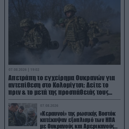
07.08.2026 | 19:02
Απετράπη το εγχείρημα Ουκρανών για
αντεπίθεση στο Κολομίγτσι: Δείτε το
πριν & το μετά της προσπάθειάς τους
(βίντεο)
07.08.2026
«Κεραυνοί» της ρωσικής Βοστόκ
κατέκαψαν εξοπλισμό των ΗΠΑ
με Ουκρανούς και Αμερικανούς