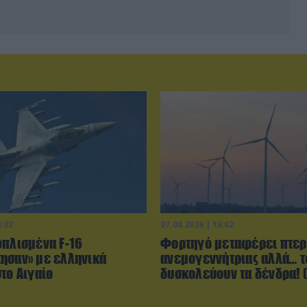
0:02
07.08.2026 | 16:02
οπλισμένα F-16
Φορτηγό μεταφέρει πτερ
ησαν» με ελληνικά
ανεμογεννήτριας αλλά… τ
το Αιγαίο
δυσκολεύουν τα δένδρα! (