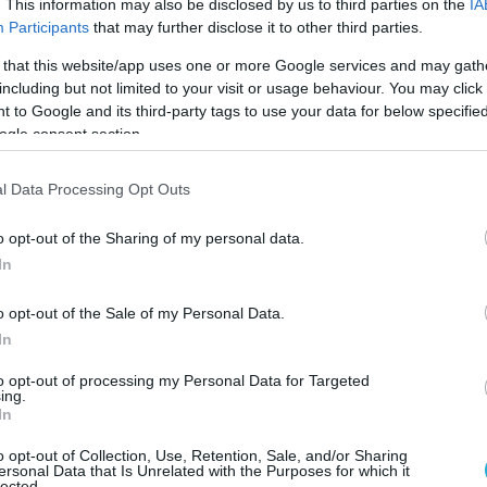
. This information may also be disclosed by us to third parties on the
IA
Participants
that may further disclose it to other third parties.
 κατέθεσε, το απόγευμα του Σαββάτου το
 that this website/app uses one or more Google services and may gath
including but not limited to your visit or usage behaviour. You may click 
ει μαζί από το σπίτι με τα δύο παιδιά τους,
 to Google and its third-party tags to use your data for below specifi
δρομή σημειώθηκε λεκτική ένταση για ζήτημα
ogle consent section.
ν οικογένεια της 28χρονης.
l Data Processing Opt Outs
τηκε ότι έκανε αναστροφή και χτύπησε τον
υ οχήματος, ο οποίος αποκολλήθηκε.
o opt-out of the Sharing of my personal data.
In
ργότερα είδε την πόρτα να ανοίγει και τη
πέφτει στο οδόστρωμα.
o opt-out of the Sale of my Personal Data.
In
ι τα παιδιά βρίσκονταν μέσα στο όχημα και
to opt-out of processing my Personal Data for Targeted
πρόθεση να τη βλάψει.
ing.
In
o opt-out of Collection, Use, Retention, Sale, and/or Sharing
ersonal Data that Is Unrelated with the Purposes for which it
lected.