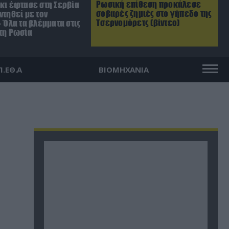
Ρωσική επίθεση προκάλεσε
σκι έφτασε στη Σερβία
σοβαρές ζημιές στο γήπεδο της
ντηθεί με τον
Τσερνομόρετς (βίντεο)
– Όλα τα βλέμματα στις
 τη Ρωσία
Π.ΕΘ.Α
ΒΙΟΜΗΧΑΝΙΑ