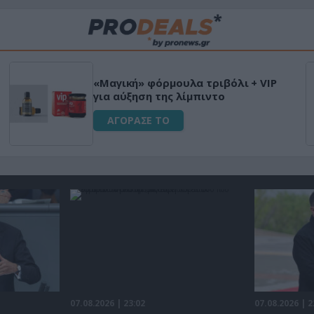
Μεταμόρφωσε τον κήπο σου με το
κό
Ultra Box Μίνι Αλυσοπρίονο με
μπαταρία λιθίου
ΑΓΟΡΑΣΕ ΤΟ
07.08.2026 | 23:02
07.08.2026 | 2