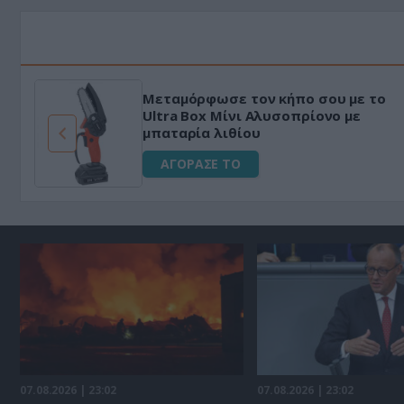
ό
HAPI END: 100% φυτικό διεγερτι
α
για άνδρες!
ΑΓΟΡΑΣΕ ΤΟ
07.08.2026 | 23:02
07.08.2026 | 23:02