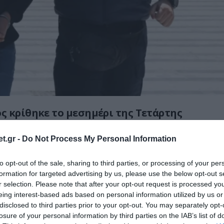
 κρίθηκε το μεσημέρι της Τετάρτης
νος που κατηγορείται για την απόπειρα
 της 28χρονης συζύγου του στο Ηράκλειο
t.gr -
Do Not Process My Personal Information
ην απολογία του ενώπιον της ανακρίτριας.
to opt-out of the sale, sharing to third parties, or processing of your per
formation for targeted advertising by us, please use the below opt-out s
οφορίες του cretalive.gr, ο κατηγορούμενος
r selection. Please note that after your opt-out request is processed y
ιτέθηκε στη γυναίκα του, υποστηρίζοντας
eing interest-based ads based on personal information utilized by us or
καμία κακόβουλη ενέργεια από μέρους του
disclosed to third parties prior to your opt-out. You may separately opt-
 τη βεβαιότητα ότι «
όταν εκείνη συνέλθει θα
losure of your personal information by third parties on the IAB’s list of