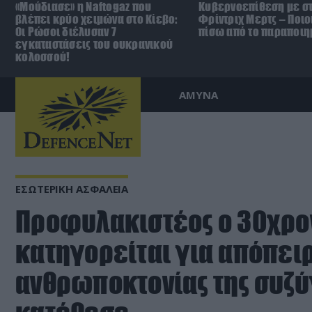
«Μούδιασε» η Naftogaz που
Κυβερνοεπίθεση με στ
βλέπει κρύο χειμώνα στο Κίεβο:
Φρίντριχ Μερτς – Ποιο
Οι Ρώσοι διέλυσαν 7
πίσω από το παραποιη
εγκαταστάσεις του ουκρανικού
κολοσσού!
ΑΜΥΝΑ
ΕΣΩΤΕΡΙΚΗ ΑΣΦΑΛΕΙΑ
Προφυλακιστέος ο 30χρον
κατηγορείται για απόπει
ανθρωποκτονίας της συζύγ