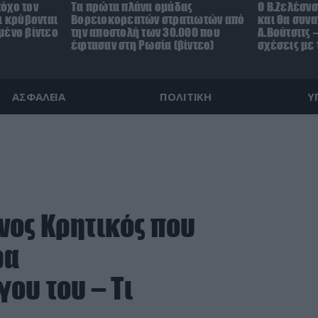
όχο τον
Τα πρώτα πλάνα ομάδας
Ο Β.Ζελέσν
ι κρύβονται
Βορειοκορεατών στρατιωτών από
και θα συνα
μένο βίντεο
την αποστολή των 30.000 που
Α.Βούτσιτς 
έφτασαν στη Ρωσία (βίντεο)
σχέσεις με
ΑΣΦΑΛΕΙΑ
ΠΟΛΙΤΙΚΗ
Υ
ος Κρητικός που
ρα
ου του – Τι