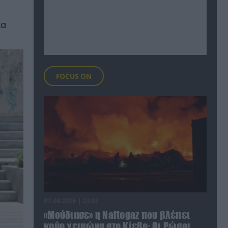
ία
FOCUS ON
07.08.2026 | 23:02
«Μούδιασε» η Naftogaz που βλέπει
κρύο χειμώνα στο Κίεβο: Οι Ρώσοι