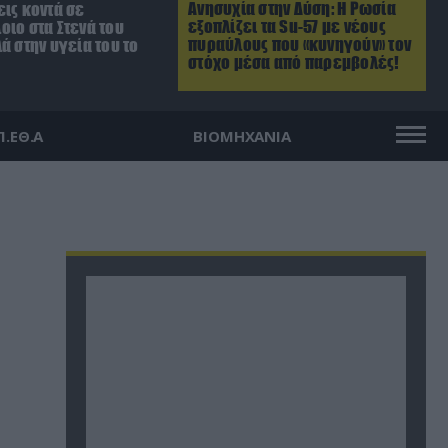
Ανησυχία στην Δύση: H Ρωσία
ις κοντά σε
εξοπλίζει τα Su-57 με νέους
οιο στα Στενά του
πυραύλους που «κυνηγούν» τον
ά στην υγεία του το
στόχο μέσα από παρεμβολές!
Π.ΕΘ.Α
ΒΙΟΜΗΧΑΝΙΑ