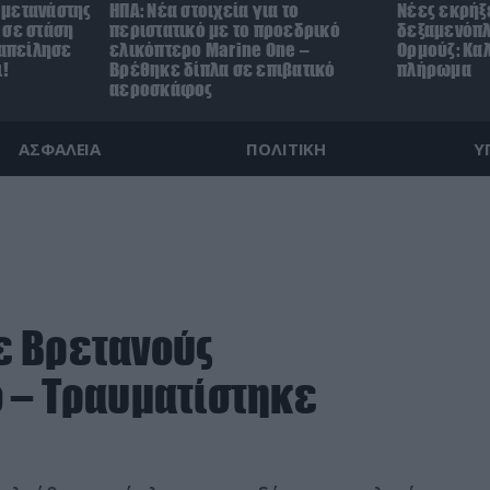
 μετανάστης
ΗΠΑ: Nέα στοιχεία για το
Νέες εκρήξε
 σε στάση
περιστατικό με το προεδρικό
δεξαμενόπλ
 απείλησε
ελικόπτερο Marine One –
Ορμούζ: Καλ
ι!
Βρέθηκε δίπλα σε επιβατικό
πλήρωμα
αεροσκάφος
ΑΣΦΑΛΕΙΑ
ΠΟΛΙΤΙΚΗ
Υ
ε Βρετανούς
 – Τραυματίστηκε