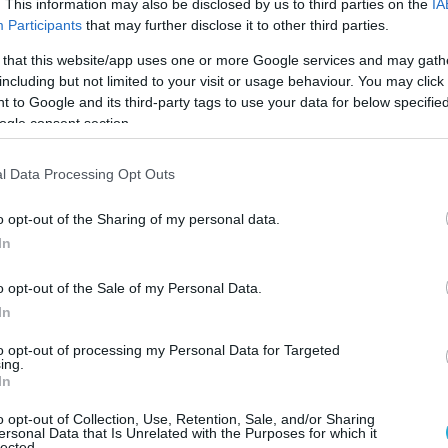
. This information may also be disclosed by us to third parties on the
IA
Participants
that may further disclose it to other third parties.
ατίας μετέβη στο Κέντρο Υγείας Λαυρίου και
νικό Νοσοκομείο Αθηνών «ΚΑΡΓΙΑΛΕΝΕΙΟ
 that this website/app uses one or more Google services and may gath
including but not limited to your visit or usage behaviour. You may click 
 όπου εξήλθε αυθημερόν.
 to Google and its third-party tags to use your data for below specifi
ogle consent section.
Λιμεναρχείο Λαυρίου, που διενεργεί την
παγορεύτηκε ο απόπλους του ιστιοφόρου
l Data Processing Opt Outs
όμιση βεβαιωτικού αξιοπλοΐας από τον
το παρακολουθεί, ενώ παράλληλα κινήθηκε η
o opt-out of the Sharing of my personal data.
ολής διοικητικών κυρώσεων για την μη
In
ση της Λιμενικής Αρχής.
o opt-out of the Sale of my Personal Data.
In
to opt-out of processing my Personal Data for Targeted
ing.
In
o opt-out of Collection, Use, Retention, Sale, and/or Sharing
ersonal Data that Is Unrelated with the Purposes for which it
lected.