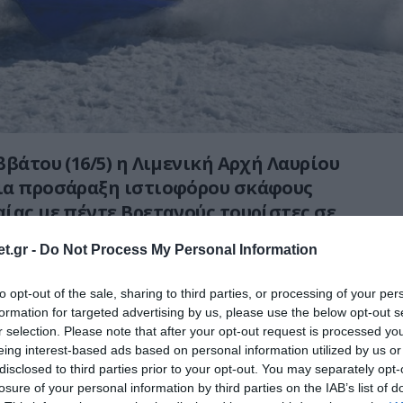
ββάτου (16/5) η Λιμενική Αρχή Λαυρίου
ια προσάραξη ιστιοφόρου σκάφους
ίας με πέντε Βρετανούς τουρίστες σε
χή στο νότιο άκρο της Μακρονήσου.
t.gr -
Do Not Process My Personal Information
οκολλήθηκε με ιδία μέσα και ακολούθως
to opt-out of the sale, sharing to third parties, or processing of your per
δύναμα στο λιμάνι του Λαυρίου.
formation for targeted advertising by us, please use the below opt-out s
r selection. Please note that after your opt-out request is processed y
ατικό προκλήθηκε ελεγχόμενη εισροή
eing interest-based ads based on personal information utilized by us or
και ελαφρύς τραυματισμός μίας εκ των
disclosed to third parties prior to your opt-out. You may separately opt-
losure of your personal information by third parties on the IAB’s list of