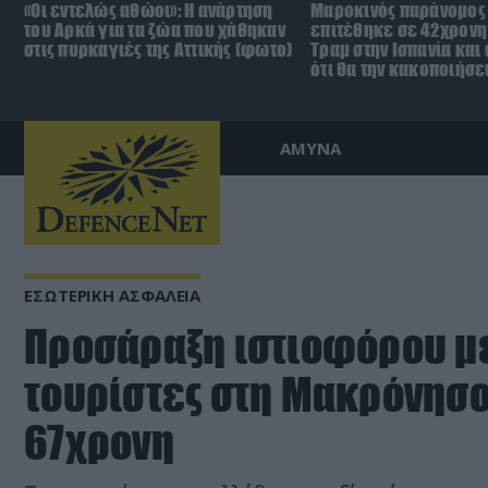
«Οι εντελώς αθώοι»: Η ανάρτηση
Μαροκινός παράνομος
του Αρκά για τα ζώα που χάθηκαν
επιτέθηκε σε 42χρονη
στις πυρκαγιές της Αττικής (φωτο)
Τραμ στην Ισπανία και
ότι θα την κακοποιήσε
ΑΜΥΝΑ
ΕΣΩΤΕΡΙΚΗ ΑΣΦΑΛΕΙΑ
Προσάραξη ιστιοφόρου μ
τουρίστες στη Μακρόνησο
67χρονη