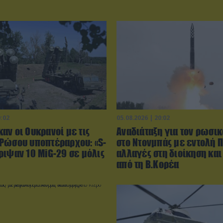
0:02
05.08.2026 | 20:02
αν οι Ουκρανοί με τις
Αναδιάταξη για τον ρωσικ
Ρώσου υποπτέραρχου: «S-
στο Ντονμπάς με εντολή Π
ριψαν 10 MiG-29 σε μόλις
αλλαγές στη διοίκηση και
από τη Β.Κορέα