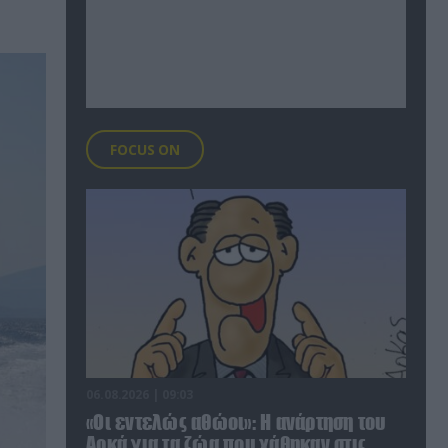
FOCUS ON
06.08.2026 | 09:03
«Οι εντελώς αθώοι»: Η ανάρτηση του
Αρκά για τα ζώα που χάθηκαν στις