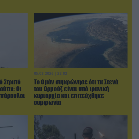
05.08.2026 | 22:02
ό Στρατό
Το Ομάν συμφώνησε ότι τα Στενά
ούτιν: Οι
του Ορμούζ είναι υπό ιρανική
 πύραυλοι
κυριαρχία και επιτεύχθηκε
συμφωνία