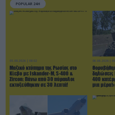
POPULAR 24H
05.08.2026 | 08:02
06.08.2026 | 0
Μαζικό κτύπημα της Ρωσίας στο
Θορυβήθηκ
Κίεβο με Iskander-Μ, S-400 &
δηλώσεις 
Zircon: Πάνω από 30 πύραυλοι
400 κατέρ
εκτοξεύθηκαν σε 30 λεπτά!
μια μέρα!»